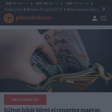
EUR
361.92
0.19
CHF
388.19
0.28
USD
313.14
0.06
város
0-0
Vasas FC
|
Győri ETO FC
4-0
Nyíregyháza
|
Újpest FC
4-2
Debreceni 
MEGTAKARÍTÁS
Súlyos hibát követ el rengeteg magyar,