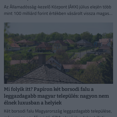
Az Államadósság-kezelő Központ (ÁKK) július elején több
mint 100 milliárd forint értékben vásárolt vissza magas
kamatozású Fix Magyar Állampapírokat.
Mi folyik itt? Papíron két borsodi falu a
leggazdagabb magyar település: nagyon nem
élnek luxusban a helyiek
Két borsodi falu Magyarország leggazdagabb települése,