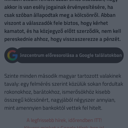
akkor is van esély jogainak érvényesítésére, ha
csak szóban állapodtak meg a kölcsönről. Abban
viszont a válaszadók fele biztos, hogy kérhet
kamatot, és ha közjegyző előtt szerződik, nem kell
pereskednie ahhoz, hogy visszaszerezze a pénzét.
Pénzcentrum előresorolása a Google találatokban
Szinte minden második magyar tartozott valakinek
tavaly: egy felmérés szerint közülük sokan fordultak
rokonokhoz, barátokhoz, ismerősökhöz kisebb
összegű kölcsönért, nagyjából négyszer annyian,
mint amennyien bankoktól vettek fel hitelt.
A legfrissebb hírek, időrendben ITT!
Kövess minket a Google Hírek-ben is!