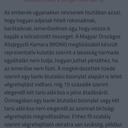
Az emberek ugyanakkor nincsenek tisztában azzal,
hogy hogyan adjanak hitelt rokonaiknak,
barátaiknak, ismerőseiknek úgy, hogy vissza is
kapják a kölcsönzött összeget. A Magyar Országos
Közjegyzői Kamara (MOKK) megbízásából készült
reprezentatív kutatás szerint a lakosság harmada
egyáltalán nem tudja, hogyan juthat pénzéhez, ha
az ismerőse nem fizet. A megkérdezettek tizede
szerint egy banki átutalási bizonylat alapján is lehet
végrehajtást indítani, míg 15 százalék szerint
elegendő két tanú aláírása a pénz átadásáról.
Önmagában egy banki átutalási bizonylat vagy két
tanú aláírása nem elegendő az azonnali bírósági
végrehajtás megindításához. Ehhez fő szabály
szerint végrehajtható okiratra van szükség, például