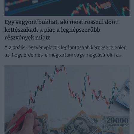
Egy vagyont bukhat, aki most rosszul dönt:
kettészakadt a piac a legnépszerűbb
részvények miatt
A globális részvénypiacok legfontosabb kérdése jelenleg
az, hogy érdemes-e megtartani vagy megvásárolni a
mesterségesintelligencia-láz által hajtott
félvezetőgyártók részvényeit.