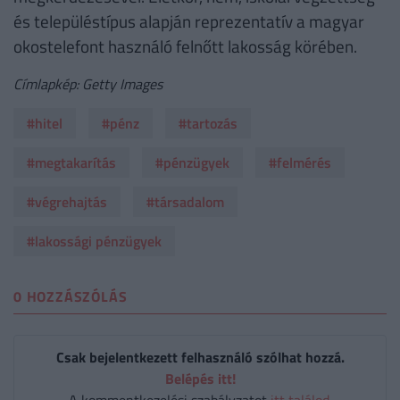
és településtípus alapján reprezentatív a magyar
okostelefont használó felnőtt lakosság körében.
Címlapkép: Getty Images
#hitel
#pénz
#tartozás
#megtakarítás
#pénzügyek
#felmérés
#végrehajtás
#társadalom
#lakossági pénzügyek
0 HOZZÁSZÓLÁS
Csak bejelentkezett felhasználó szólhat hozzá.
Belépés itt!
A kommentkezelési szabályzatot
itt találod
.