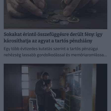
Sokakat érintő összefüggésre derült fény: így
károsíthatja az agyat a tartós pénzhiány
Egy több évtizedes kutatás szerint a tartós pénzügyi
nehézség lassabb gondolkodással és memóriaromlással
járhat.