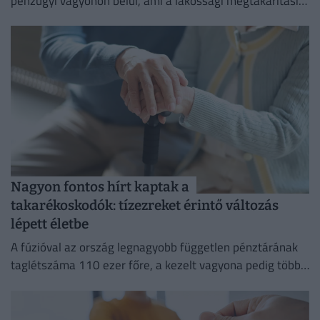
pénzügyi vagyonon belül, ami a lakossági megtakarítási
szokások átalakulását is jelzi.
Nagyon fontos hírt kaptak a
takarékoskodók: tízezreket érintő változás
lépett életbe
A fúzióval az ország legnagyobb független pénztárának
taglétszáma 110 ezer főre, a kezelt vagyona pedig több
mint 295 milliárd forintra nőtt.