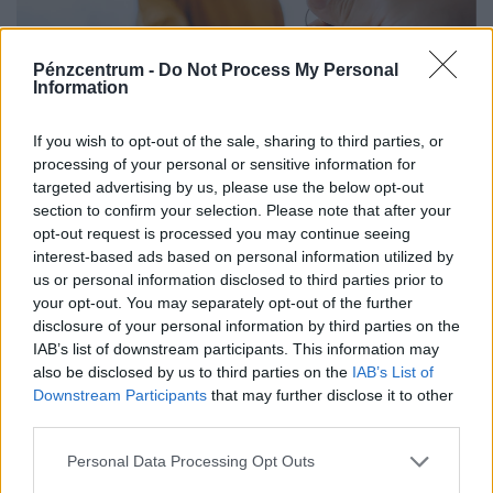
Pénzcentrum -
Do Not Process My Personal
Information
If you wish to opt-out of the sale, sharing to third parties, or
processing of your personal or sensitive information for
targeted advertising by us, please use the below opt-out
Fontos bejelentést tett az egyik hazai
section to confirm your selection. Please note that after your
bank: így kaszálhatnak 1,8 milliós
opt-out request is processed you may continue seeing
interest-based ads based on personal information utilized by
prémiumot az élelmes magyarok
us or personal information disclosed to third parties prior to
Új, rugalmas lakástakarék-konstrukciót vezetett be az
your opt-out. You may separately opt-out of the further
egyik hazai nagybank: az ügyfelek már négy, illetve nyolc
disclosure of your personal information by third parties on the
év elteltével is kivehetik a pénzüket előre meghatározott
IAB’s list of downstream participants. This information may
also be disclosed by us to third parties on the
IAB’s List of
hozammal.
Downstream Participants
that may further disclose it to other
third parties.
Personal Data Processing Opt Outs