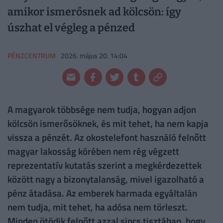
amikor ismerősnek ad kölcsön: így
úszhat el végleg a pénzed
PÉNZCENTRUM
2026. május 20. 14:04
A magyarok többsége nem tudja, hogyan adjon
kölcsön ismerősöknek, és mit tehet, ha nem kapja
vissza a pénzét. Az okostelefont használó felnőtt
magyar lakosság körében nem rég végzett
reprezentatív kutatás szerint a megkérdezettek
között nagy a bizonytalanság, mivel igazolható a
pénz átadása. Az emberek harmada egyáltalán
nem tudja, mit tehet, ha adósa nem törleszt.
Minden ötödik felnőtt azzal sincs tisztában, hogy