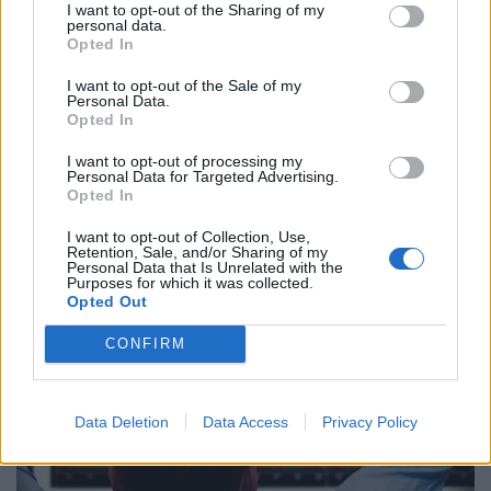
I want to opt-out of the Sharing of my
personal data.
Opted In
I want to opt-out of the Sale of my
Personal Data.
Működik a legális hiteltrükk: így jutnak
Opted In
most milliókhoz olcsóbban az élelmes
I want to opt-out of processing my
magyarok
Personal Data for Targeted Advertising.
Opted In
Akár több tízezer forintot is megspórolhat az, aki
hitelfelvétel előtt összehasonlítja a bankok ajánlatait.
I want to opt-out of Collection, Use,
Retention, Sale, and/or Sharing of my
Personal Data that Is Unrelated with the
Purposes for which it was collected.
Opted Out
CONFIRM
Data Deletion
Data Access
Privacy Policy