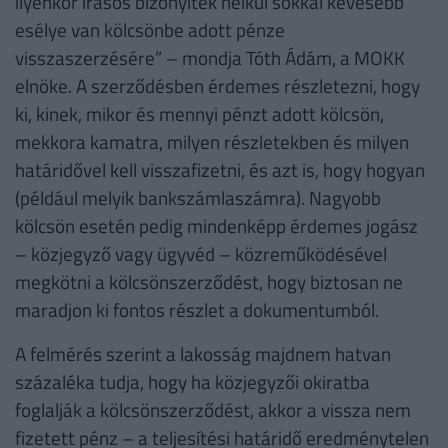
ilyenkor írásos bizonyíték nélkül sokkal kevesebb
esélye van kölcsönbe adott pénze
visszaszerzésére” – mondja Tóth Ádám, a MOKK
elnöke. A szerződésben érdemes részletezni, hogy
ki, kinek, mikor és mennyi pénzt adott kölcsön,
mekkora kamatra, milyen részletekben és milyen
határidővel kell visszafizetni, és azt is, hogy hogyan
(például melyik bankszámlaszámra). Nagyobb
kölcsön esetén pedig mindenképp érdemes jogász
– közjegyző vagy ügyvéd – közreműködésével
megkötni a kölcsönszerződést, hogy biztosan ne
maradjon ki fontos részlet a dokumentumból.
A felmérés szerint a lakosság majdnem hatvan
százaléka tudja, hogy ha közjegyzői okiratba
foglalják a kölcsönszerződést, akkor a vissza nem
fizetett pénz – a teljesítési határidő eredménytelen