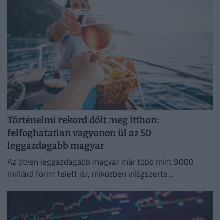
Történelmi rekord dőlt meg itthon:
felfoghatatlan vagyonon ül az 50
leggazdagabb magyar
Az ötven leggazdagabb magyar már több mint 9000
milliárd forint felett jár, miközben világszerte
robbanásszerűen nő a szupergazdagok száma. Mutatjuk!