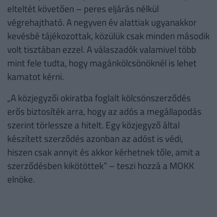
elteltét követően – peres eljárás nélkül
végrehajtható. A negyven év alattiak ugyanakkor
kevésbé tájékozottak, közülük csak minden második
volt tisztában ezzel. A válaszadók valamivel több
mint fele tudta, hogy magánkölcsönöknél is lehet
kamatot kérni.
„A közjegyzői okiratba foglalt kölcsönszerződés
erős biztosíték arra, hogy az adós a megállapodás
szerint törlessze a hitelt. Egy közjegyző által
készített szerződés azonban az adóst is védi,
hiszen csak annyit és akkor kérhetnek tőle, amit a
szerződésben kikötöttek” – teszi hozzá a MOKK
elnöke.