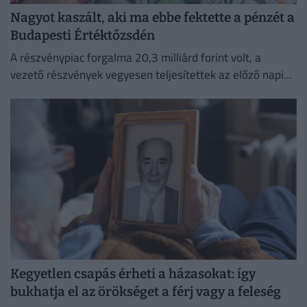
Nagyot kaszált, aki ma ebbe fektette a pénzét a
Budapesti Értéktőzsdén
A részvénypiac forgalma 20,3 milliárd forint volt, a
vezető részvények vegyesen teljesítettek az előző napi
záráshoz képest, a Mol papírjanak árfolyama történelmi
csúcsot ért.
Kegyetlen csapás érheti a házasokat: így
bukhatja el az örökséget a férj vagy a feleség