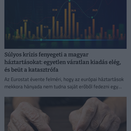
Súlyos krízis fenyegeti a magyar
háztartásokat: egyetlen váratlan kiadás elég,
és beüt a katasztrófa
Az Eurostat évente felméri, hogy az európai háztartások
mekkora hányada nem tudna saját erőből fedezni egy
hirtelen jött, előre nem tervezett kiadást.