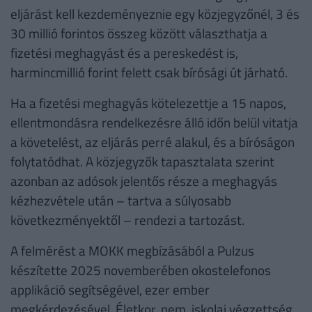
eljárást kell kezdeményeznie egy közjegyzőnél, 3 és
30 millió forintos összeg között választhatja a
fizetési meghagyást és a pereskedést is,
harmincmillió forint felett csak bírósági út járható.
Ha a fizetési meghagyás kötelezettje a 15 napos,
ellentmondásra rendelkezésre álló időn belül vitatja
a követelést, az eljárás perré alakul, és a bíróságon
folytatódhat. A közjegyzők tapasztalata szerint
azonban az adósok jelentős része a meghagyás
kézhezvétele után – tartva a súlyosabb
következményektől – rendezi a tartozást.
A felmérést a MOKK megbízásából a Pulzus
készítette 2025 novemberében okostelefonos
applikáció segítségével, ezer ember
megkérdezésével. Életkor, nem, iskolai végzettség