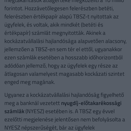
forintot. Hozzávetőlegesen felerészben betéti,
felerészben értékpapír alapú TBSZ-t nyitottak az
ügyfelek, és voltak, akik mindkét (betéti és
értékpapír) számlát megnyitották. Akinek a
kockázatvállalási hajlandósága alapvetően alacsony,
jellemzően a TBSZ-en sem tér el ettől, ugyanakkor
ezen számlák esetében a hosszabb időhorizontból
adódóan jellemző, hogy az ügyfelek egy része az
átlagosan valamelyest magasabb kockázati szintet
enged meg magának.
Ugyanez a kockázatvállalási hajlandóság figyelhető
meg a banknál vezetett
nyugdíj-előtakarékossági
számlák
(NYESZ) esetében is. A TBSZ egy évvel
ezelőtti megjelenése jelentősen nem befolyásolta a
NYESZ népszerűségét, bár az ügyfelek