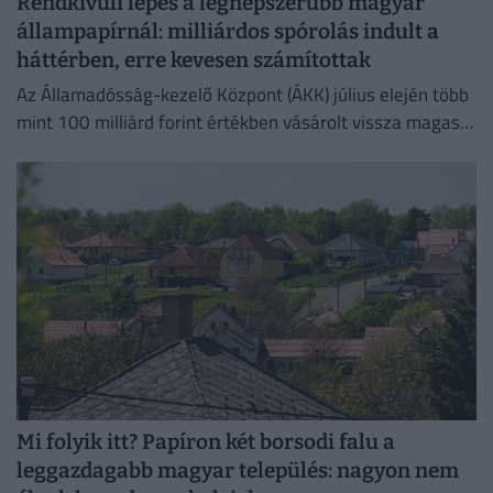
Rendkívüli lépés a legnépszerűbb magyar
állampapírnál: milliárdos spórolás indult a
háttérben, erre kevesen számítottak
Az Államadósság-kezelő Központ (ÁKK) július elején több
mint 100 milliárd forint értékben vásárolt vissza magas
kamatozású Fix Magyar Állampapírokat.
Mi folyik itt? Papíron két borsodi falu a
leggazdagabb magyar település: nagyon nem