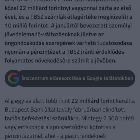
közel 22 milliárd forintnyi vagyonnal zárta az első
évet, és a TBSZ számlák átlagértéke megközelíti a
10 millió forintot. A januártól bevezetett személyi
jövedelemadó-változásoknak illetve az
öngondoskodás szerepének várható tudatosodása
nyomán a pénzintézet a TBSZ iránti érdeklődés
folyamatos növekedésére számít a jövőben.
Pénzcentrum előresorolása a Google találatokban
Alig egy év alatt több mint
22 milliárd forint
került a
Budapest Bank által tavaly februárban elindított
tartós befektetési számlák
ra. Mintegy 2 300 betéti
vagy értékpapír alapú szerződést kötöttek a
pénzintézetnél, ahol - a piaci trendeknek