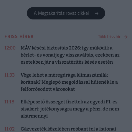
A Megtakarítás rovat cikkei
FRISS HÍREK
Több friss hír
12:00
MÁV késési biztosítás 2026: így működik a
bérlet- és vonatjegy visszaváltás, ezekben az
esetekben jár a visszatérítés késés esetén
11:33
Vége lehet a méregdrága klímaszámlák
korának? Meglepő megoldással hűtenék le a
felforrósodott városokat
11:18
Elképesztő összeget fizettek az egyedi F1-es
sisakért: jótékonyságra megy a pénz, de nem
akármennyi
11:02
Gázvezeték közelében robbant fel a katonai