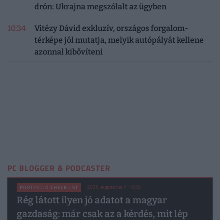
drón: Ukrajna megszólalt az ügyben
10:34
Vitézy Dávid exkluzív, országos forgalom-
térképe jól mutatja, melyik autópályát kellene
azonnal kibővíteni
PC BLOGGER & PODCASTER
2026. augusztus 7. 16:50
PORTFOLIO CHECKLIST
Rég látott ilyen jó adatot a magyar
gazdaság: már csak az a kérdés, mit lép