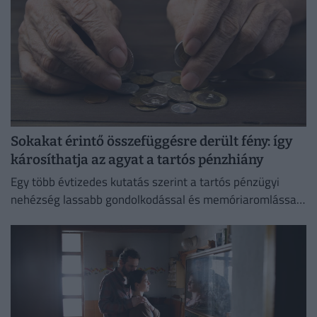
Sokakat érintő összefüggésre derült fény: így
károsíthatja az agyat a tartós pénzhiány
Egy több évtizedes kutatás szerint a tartós pénzügyi
nehézség lassabb gondolkodással és memóriaromlással
járhat.