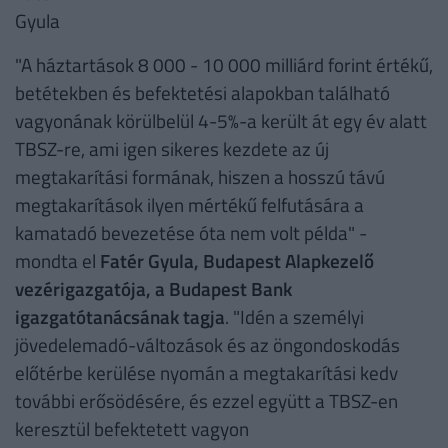
Gyula
"A háztartások 8 000 - 10 000 milliárd forint értékű,
betétekben és befektetési alapokban található
vagyonának körülbelül 4-5%-a került át egy év alatt
TBSZ-re, ami igen sikeres kezdete az új
megtakarítási formának, hiszen a hosszú távú
megtakarítások ilyen mértékű felfutására a
kamatadó bevezetése óta nem volt példa" -
mondta el
Fatér Gyula, Budapest Alapkezelő
vezérigazgatója, a Budapest Bank
igazgatótanácsának tagja
. "Idén a személyi
jövedelemadó-változások és az öngondoskodás
előtérbe kerülése nyomán a megtakarítási kedv
további erősödésére, és ezzel együtt a TBSZ-en
keresztül befektetett vagyon