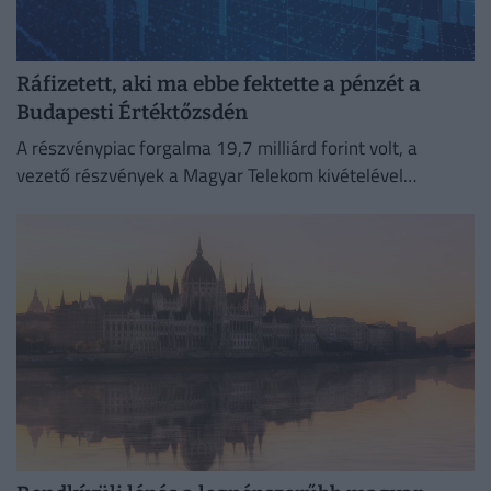
Ráfizetett, aki ma ebbe fektette a pénzét a
Budapesti Értéktőzsdén
A részvénypiac forgalma 19,7 milliárd forint volt, a
vezető részvények a Magyar Telekom kivételével
gyengültek az előző napi záráshoz képest.