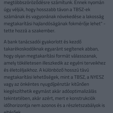
megtöbbszöröződésre számítunk. Ennek nyomán
úgy véljük, hogy hosszabb távon a TBSZ-ek
számának és vagyonának növekedése a lakosság
megtakarítási hajlandóságának fokmérője lehet" -
tette hozzá a szakember.
A bank tanácsadói gyakorlott és kezdő
takarékoskodóknak egyaránt segítenek abban,
hogy olyan megtakarítási formát válasszanak,
amely tökéletesen illeszkedik az egyéni terveikhez
és életcéljaikhoz. A különböző hosszú távú
megtakarítási lehetőségek, mint a TBSZ, a NYESZ
vagy az önkéntes nyugdíjpénztár kitűnően
kiegészíthetik egymást akár adóoptimalizálás
tekintetében, akár azért, mert e konstrukciók
időhorizontja nem azonos és a részletszabályok is
eltérőek.