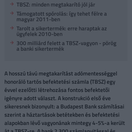
TBSZ: minden megtakarító jól jár
Támogatott spórolás: így tehet félre a
magyar 2011-ben
Tarolt a sikertermék: erre haraptak az
ügyfelek 2010-ben
300 milliárd felett a TBSZ-vagyon - pörög
a banki sikertermék
A hosszú távú megtakarítást adómentességgel
honoráló tartós befektetési számla (TBSZ) egy
évvel ezelőtti létrehozása fontos befektetői
igényre adott választ. A konstrukció első éve
sikeresnek bizonyult: a Budapest Bank számításai
szerint a háztartások betétekben és befektetési
alapokban lévő vagyonának mintegy 4-5%-a került
át a TBSZ-re. A bank 2 300 számlanyitással és