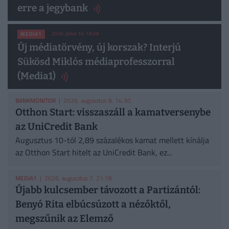
erre a jegybank
2026. július 16. 18:28
MEDIA1
Új médiatörvény, új korszak? Interjú
Sükösd Miklós médiaprofesszorral
(Media1)
BANKMONITOR
| 2026. augusztus 8. 14:30
Otthon Start: visszaszáll a kamatversenybe
az UniCredit Bank
Augusztus 10-tól 2,89 százalékos kamat mellett kínálja
az Otthon Start hitelt az UniCredit Bank, ez...
MEDIA1
| 2026. augusztus 7. 21:18
Újabb kulcsember távozott a Partizántól:
Benyó Rita elbúcsúzott a nézőktől,
megszűnik az Elemző