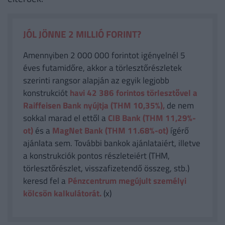
JÓL JÖNNE 2 MILLIÓ FORINT?
Amennyiben 2 000 000 forintot igényelnél 5
éves futamidőre, akkor a törlesztőrészletek
szerinti rangsor alapján az egyik legjobb
konstrukciót
havi 42 386
forintos törlesztővel a
Raiffeisen Bank nyújtja (THM 10,35%),
de nem
sokkal marad el ettől a
CIB Bank (THM 11,29%-
ot)
és a
MagNet Bank (THM 11.68%-ot)
ígérő
ajánlata sem. További bankok ajánlataiért, illetve
a konstrukciók pontos részleteiért (THM,
törlesztőrészlet, visszafizetendő összeg, stb.)
keresd fel a
Pénzcentrum megújult személyi
kölcsön kalkulátorát.
(x)