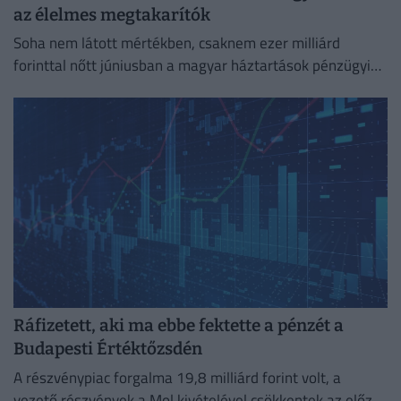
az élelmes megtakarítók
Soha nem látott mértékben, csaknem ezer milliárd
forinttal nőtt júniusban a magyar háztartások pénzügyi
megtakarításainak állománya.
Ráfizetett, aki ma ebbe fektette a pénzét a
Budapesti Értéktőzsdén
A részvénypiac forgalma 19,8 milliárd forint volt, a
vezető részvények a Mol kivételével csökkentek az előző