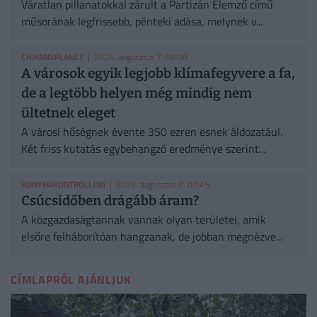
Váratlan pillanatokkal zárult a Partizán Elemző című
műsorának legfrissebb, pénteki adása, melynek v...
CHIKANSPLANET
| 2026. augusztus 7. 08:00
A városok egyik legjobb klímafegyvere a fa,
de a legtöbb helyen még mindig nem
ültetnek eleget
A városi hőségnek évente 350 ezren esnek áldozatául.
Két friss kutatás egybehangzó eredménye szerint...
KONYHAKONTROLLING
| 2026. augusztus 7. 07:45
Csúcsidőben drágább áram?
A közgazdaságtannak vannak olyan területei, amik
elsőre felháborítóan hangzanak, de jobban megnézve...
CÍMLAPRÓL AJÁNLJUK