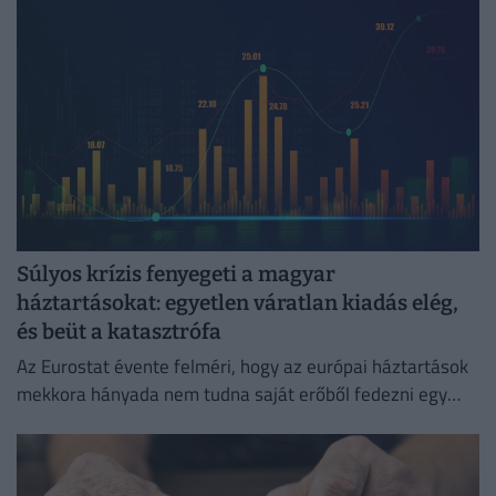
Súlyos krízis fenyegeti a magyar
háztartásokat: egyetlen váratlan kiadás elég,
és beüt a katasztrófa
Az Eurostat évente felméri, hogy az európai háztartások
mekkora hányada nem tudna saját erőből fedezni egy
hirtelen jött, előre nem tervezett kiadást.