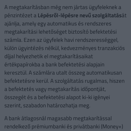
A megtakarításban még nem jártas ügyfeleknek a
pénzintézet a
Lépésről-lépésre nevű szolgáltatás
át
ajánlja, amely egy automatikus és rendszeres
megtakarítási lehetőséget biztosító befektetési
számla. Ezen az ügyfelek havi rendszerességgel,
külön ügyintézés nélkül, kedvezményes tranzakciós
díjjal helyezhetik el megtakarításaikat
értékpapírokba a bank befektetési alapjain
keresztül. A számlára utalt összeg automatikusan
befektetésre kerül. A szolgáltatás rugalmas, hiszen
a befektetés vagy megtakarítás időpontját,
összegét és a befektetési alapot ki-ki igényei
szerint, szabadon határozhatja meg.
A bank átlagosnál magasabb megtakarítással
rendelkező prémiumbanki és privátbanki (Money+)