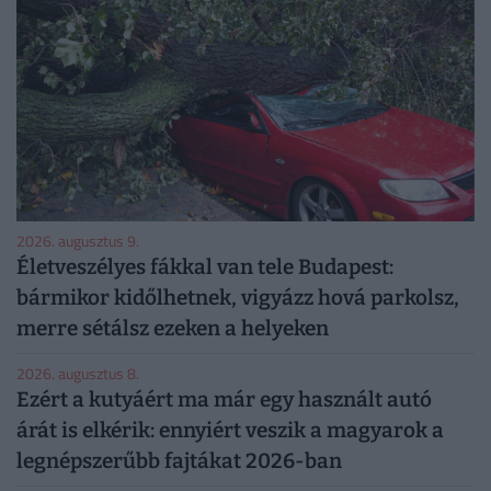
2026. augusztus 9.
Életveszélyes fákkal van tele Budapest:
bármikor kidőlhetnek, vigyázz hová parkolsz,
merre sétálsz ezeken a helyeken
2026. augusztus 8.
Ezért a kutyáért ma már egy használt autó
árát is elkérik: ennyiért veszik a magyarok a
legnépszerűbb fajtákat 2026-ban