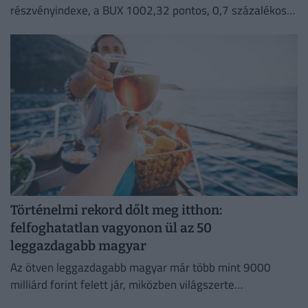
részvényindexe, a BUX 1002,32 pontos, 0,7 százalékos
emelkedéssel 144 473,37 ponton zárt hétfőn.
Történelmi rekord dőlt meg itthon:
felfoghatatlan vagyonon ül az 50
leggazdagabb magyar
Az ötven leggazdagabb magyar már több mint 9000
milliárd forint felett jár, miközben világszerte
robbanásszerűen nő a szupergazdagok száma. Mutatjuk!