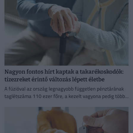
Nagyon fontos hírt kaptak a takarékoskodók:
tízezreket érintő változás lépett életbe
A fúzióval az ország legnagyobb független pénztárának
taglétszáma 110 ezer főre, a kezelt vagyona pedig több
mint 295 milliárd forintra nőtt.