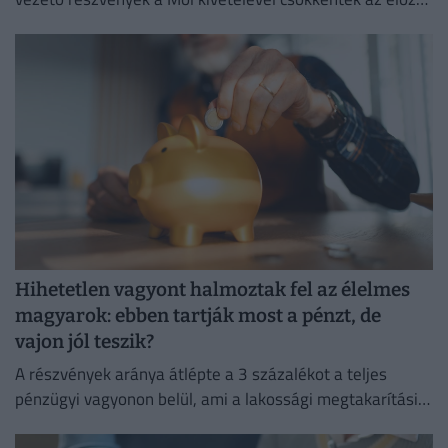
napi záráshoz képest.
Hihetetlen vagyont halmoztak fel az élelmes
magyarok: ebben tartják most a pénzt, de
vajon jól teszik?
A részvények aránya átlépte a 3 százalékot a teljes
pénzügyi vagyonon belül, ami a lakossági megtakarítási
szokások átalakulását is jelzi.