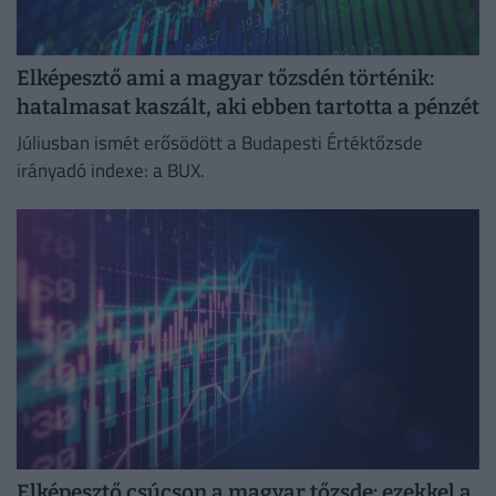
Elképesztő ami a magyar tőzsdén történik:
hatalmasat kaszált, aki ebben tartotta a pénzét
Júliusban ismét erősödött a Budapesti Értéktőzsde
irányadó indexe: a BUX.
Elképesztő csúcson a magyar tőzsde: ezekkel a