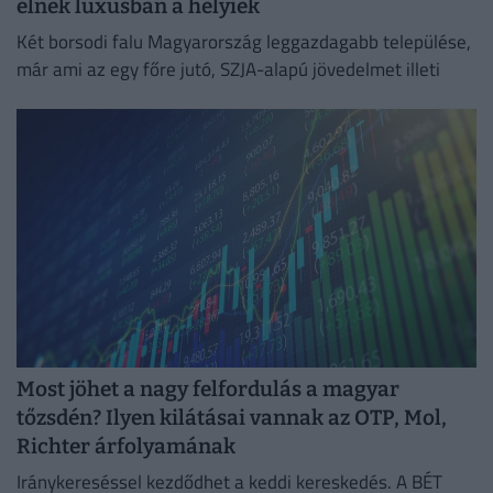
élnek luxusban a helyiek
Két borsodi falu Magyarország leggazdagabb települése,
már ami az egy főre jutó, SZJA-alapú jövedelmet illeti
Most jöhet a nagy felfordulás a magyar
tőzsdén? Ilyen kilátásai vannak az OTP, Mol,
Richter árfolyamának
Iránykereséssel kezdődhet a keddi kereskedés. A BÉT