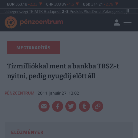
EUR
363.18
-2.23
CHF
388.84
-1.5
USD
314.21
-2.76
zegi TE
|
MTK Budapest
2-3
Puskás Akadémia
|
Zalaegerszegi TE
5-2
Paksi FC
|
MEGTAKARÍTÁS
Tízmilliókkal ment a bankba TBSZ-t
nyitni, pedig nyugdíj előtt áll
PÉNZCENTRUM
2011. január 27. 13:02
ELŐZMÉNYEK