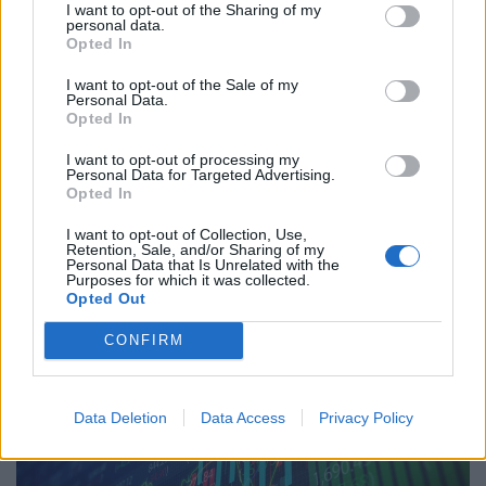
I want to opt-out of the Sharing of my
personal data.
Opted In
I want to opt-out of the Sale of my
Personal Data.
Opted In
Óriási pénzeket mozgatott meg világszerte a
magyarországi kormányváltás: sokaknak most
I want to opt-out of processing my
Personal Data for Targeted Advertising.
érik csak a hideg zuhany?
Opted In
A jelek szerint a befektetők egyértelműen megvették a
I want to opt-out of Collection, Use,
piacbarát magyar politikai fordulat és a közeledő
Retention, Sale, and/or Sharing of my
Personal Data that Is Unrelated with the
euróbevezetés narratíváját.
Purposes for which it was collected.
Opted Out
CONFIRM
Data Deletion
Data Access
Privacy Policy