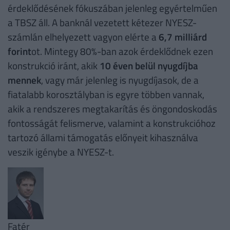
érdeklődésének fókuszában jelenleg egyértelműen
a TBSZ áll. A banknál vezetett kétezer NYESZ-
számlán elhelyezett vagyon elérte a
6,7 milliárd
forint
ot. Mintegy 80%-ban azok érdeklődnek ezen
konstrukció iránt, akik
10 éven belül nyugdíjba
mennek
, vagy már jelenleg is nyugdíjasok, de a
fiatalabb korosztályban is egyre többen vannak,
akik a rendszeres megtakarítás és öngondoskodás
fontosságát felismerve, valamint a konstrukcióhoz
tartozó állami támogatás előnyeit kihasználva
veszik igénybe a NYESZ-t.
Fatér