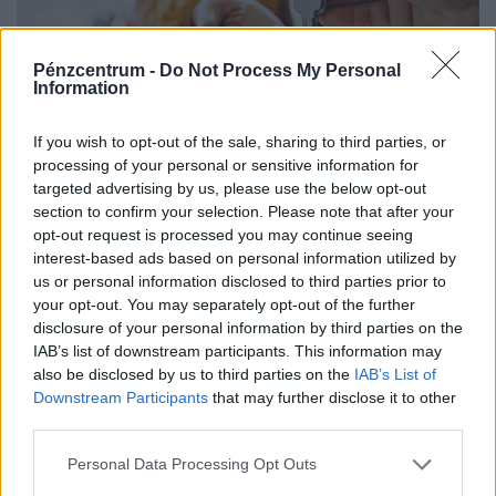
Pénzcentrum -
Do Not Process My Personal
Information
If you wish to opt-out of the sale, sharing to third parties, or
processing of your personal or sensitive information for
Fontos bejelentést tett az egyik hazai bank: így
targeted advertising by us, please use the below opt-out
kaszálhatnak 1,8 milliós prémiumot az élelmes
section to confirm your selection. Please note that after your
opt-out request is processed you may continue seeing
magyarok
interest-based ads based on personal information utilized by
Új, rugalmas lakástakarék-konstrukciót vezetett be az
us or personal information disclosed to third parties prior to
egyik hazai nagybank: az ügyfelek már négy, illetve nyolc
your opt-out. You may separately opt-out of the further
disclosure of your personal information by third parties on the
év elteltével is kivehetik a pénzüket előre meghatározott
IAB’s list of downstream participants. This information may
hozammal.
also be disclosed by us to third parties on the
IAB’s List of
Downstream Participants
that may further disclose it to other
third parties.
Personal Data Processing Opt Outs