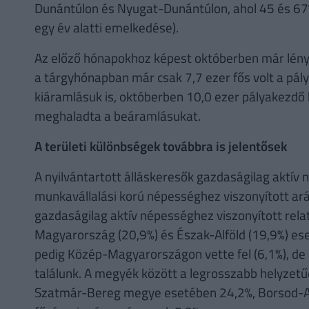
Dunántúlon és Nyugat-Dunántúlon, ahol 45 és 67
egy év alatti emelkedése).
Az előző hónapokhoz képest októberben már lény
a tárgyhónapban már csak 7,7 ezer fős volt a pá
kiáramlásuk is, októberben 10,0 ezer pályakezdő ke
meghaladta a beáramlásukat.
A területi különbségek továbbra is jelentősek
A nyilvántartott álláskeresők gazdaságilag aktív
munkavállalási korú népességhez viszonyított ará
gazdaságilag aktív népességhez viszonyított rela
Magyarország (20,9%) és Észak-Alföld (19,9%) es
pedig Közép-Magyarországon vette fel (6,1%), de 
találunk. A megyék között a legrosszabb helyzet
Szatmár-Bereg megye esetében 24,2%, Borsod-A