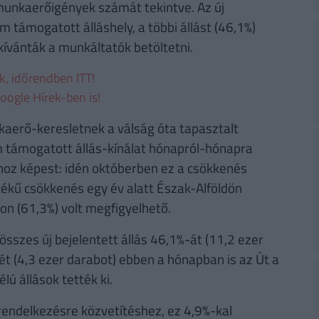
munkaerőigények számát tekintve. Az új
m támogatott álláshely, a többi állást (46,1%)
ívánták a munkáltatók betöltetni.
ek, időrendben ITT!
oogle Hírek-ben is!
aerő-keresletnek a válság óta tapasztalt
 támogatott állás-kínálat hónapról-hónapra
oz képest: idén októberben ez a csökkenés
tékű csökkenés egy év alatt Észak-Alföldön
n (61,3%) volt megfigyelhető.
összes új bejelentett állás 46,1%-át (11,2 ezer
ét (4,3 ezer darabot) ebben a hónapban is az Út a
 állások tették ki.
 rendelkezésre közvetítéshez, ez 4,9%-kal