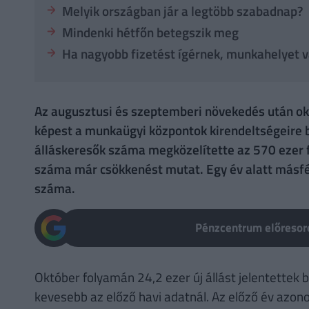
Melyik országban jár a legtöbb szabadnap?
Mindenki hétfőn betegszik meg
Ha nagyobb fizetést ígérnek, munkahelyet v
Az augusztusi és szeptemberi növekedés után o
képest a munkaügyi központok kirendeltségeire b
álláskeresők száma megközelítette az 570 ezer f
száma már csökkenést mutat. Egy év alatt másfé
száma.
Pénzcentrum előresoro
Október folyamán 24,2 ezer új állást jelentettek 
kevesebb az előző havi adatnál. Az előző év azon