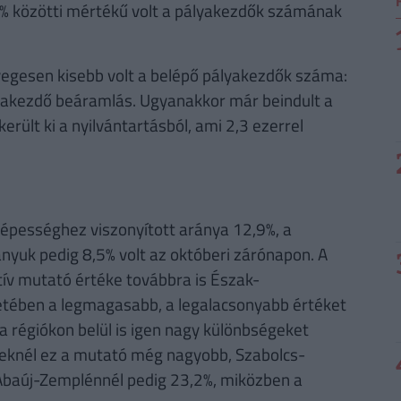
% közötti mértékű volt a pályakezdők számának
egesen kisebb volt a belépő pályakezdők száma:
lyakezdő beáramlás. Ugyanakkor már beindult a
rült ki a nyilvántartásból, ami 2,3 ezerrel
 népességhez viszonyított aránya 12,9%, a
nyuk pedig 8,5% volt az októberi zárónapon. A
tív mutató értéke továbbra is Észak-
etében a legmagasabb, a legalacsonyabb értéket
a régiókon belül is igen nagy különbségeket
űeknél ez a mutató még nagyobb, Szabolcs-
baúj-Zemplénnél pedig 23,2%, miközben a