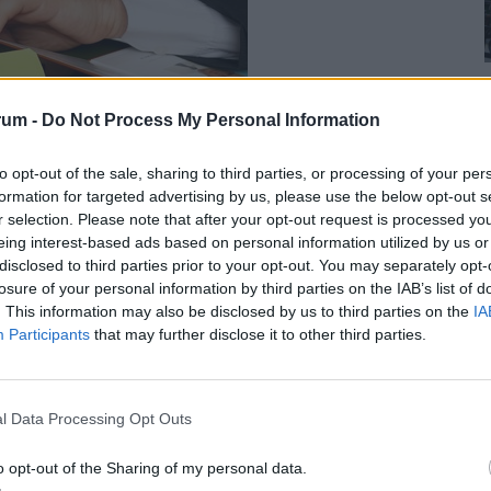
2
rum -
Do Not Process My Personal Information
to opt-out of the sale, sharing to third parties, or processing of your per
formation for targeted advertising by us, please use the below opt-out s
2
r selection. Please note that after your opt-out request is processed y
eing interest-based ads based on personal information utilized by us or
disclosed to third parties prior to your opt-out. You may separately opt-
elően az álláskeresők száma egy év alatt
losure of your personal information by third parties on the IAB’s list of
Dunántúlon (69,7%) és Közép-Magyarországon
. This information may also be disclosed by us to third parties on the
IA
is a legfejlettebb régiókban. Ennek ellenére még
Participants
that may further disclose it to other third parties.
 mint a többi régióé.
2
es különbségek vannak: egy év alatt a férfiak
l Data Processing Opt Outs
edett; a szakképzetlenek száma 23%-kal,
a
o opt-out of the Sharing of my personal data.
ugró adat azt jelzi, hogy a válság hatására
sok