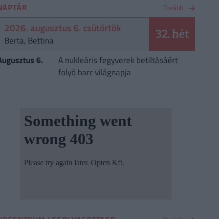
NAPTÁR
Tovább
2026. augusztus 6. csütörtök
32. hét
Berta, Bettina
Augusztus 6.
A nukleáris fegyverek betiltásáért
folyó harc világnapja