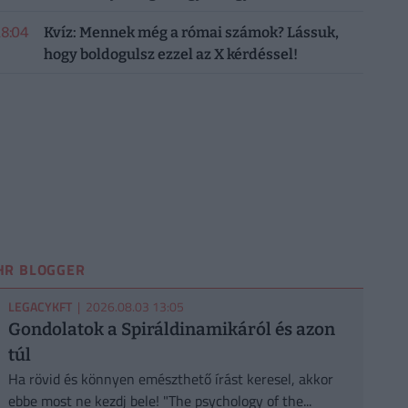
18:04
Kvíz: Mennek még a római számok? Lássuk,
hogy boldogulsz ezzel az X kérdéssel!
HR BLOGGER
LEGACYKFT
| 2026.08.03 13:05
Gondolatok a Spiráldinamikáról és azon
túl
Ha rövid és könnyen emészthető írást keresel, akkor
ebbe most ne kezdj bele! "The psychology of the...