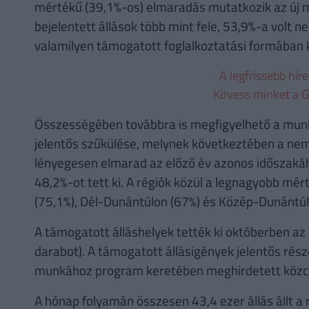
mértékű (39,1%-os) elmaradás mutatkozik az új 
bejelentett állások több mint fele, 53,9%-a volt ne
valamilyen támogatott foglalkoztatási formában k
A legfrissebb hír
Kövess minket a G
Összességében továbbra is megfigyelhető a munk
jelentős szűkülése, melynek következtében a nem
lényegesen elmarad az előző év azonos időszakáh
48,2%-ot tett ki. A régiók közül a legnagyobb mér
(75,1%), Dél-Dunántúlon (67%) és Közép-Dunántúlo
A támogatott álláshelyek tették ki októberben az 
darabot). A támogatott állásigények jelentős rész
munkához program keretében meghirdetett közcélú
A hónap folyamán összesen 43,4 ezer állás állt a