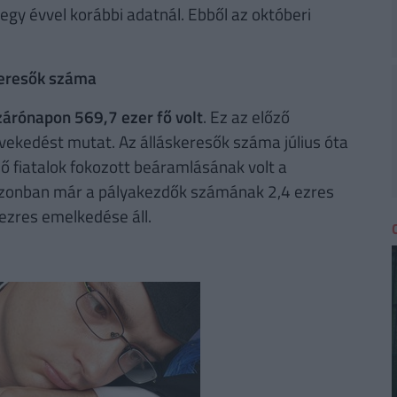
egy évvel korábbi adatnál. Ebből az októberi
keresők száma
zárónapon 569,7 ezer fő volt
. Ez az előző
vekedést mutat. Az álláskeresők száma július óta
 fiatalok fokozott beáramlásának volt a
zonban már a pályakezdők számának 2,4 ezres
zres emelkedése áll.