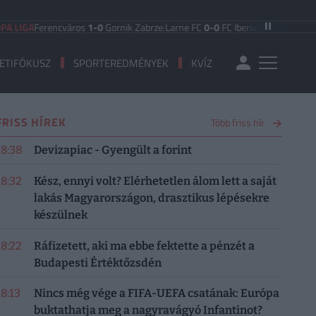
A
Ferencváros
1-0
Gornik Zabrze
|
Larne FC
0-0
FC Iberia 1999
|
Shamrock Rov
ETIFÓKUSZ
SPORTEREDMÉNYEK
KVÍZ
FRISS HÍREK
Több friss hír
18:38
Devizapiac - Gyengült a forint
18:32
Kész, ennyi volt? Elérhetetlen álom lett a saját
lakás Magyarországon, drasztikus lépésekre
készülnek
18:22
Ráfizetett, aki ma ebbe fektette a pénzét a
Budapesti Értéktőzsdén
18:13
Nincs még vége a FIFA-UEFA csatának: Európa
buktathatja meg a nagyravágyó Infantinot?