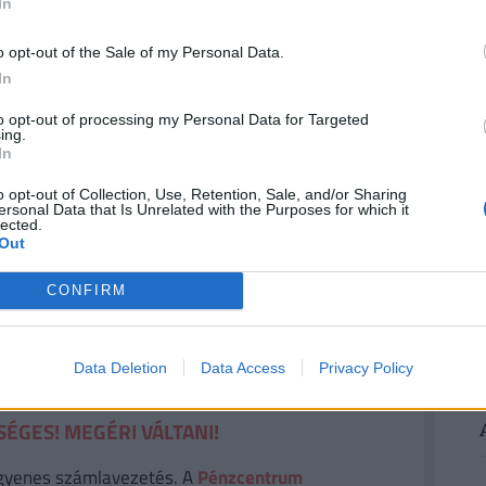
In
 függetlenül - a munkaerőpiacra most kikerült sok
2
.
o opt-out of the Sale of my Personal Data.
In
 a tartósan regisztráltak közé. Ők azok, akik
ilvántartásban. Kedvezőnek tűnő tendencia, hogy
to opt-out of processing my Personal Data for Targeted
ing.
yuk pedig még csökkent is, 8,2 %ponttal.
2
In
nyú beáramlás értelemszerűen leviszi a tartósak
o opt-out of Collection, Use, Retention, Sale, and/or Sharing
 átlagos regisztrációban töltött idő 350 napról
ersonal Data that Is Unrelated with the Purposes for which it
lected.
Out
yen álláskeresési ellátásra, számuk az utolsó
CONFIRM
esült álláskeresési (vagy vállalkozói) járadékban,
Data Deletion
Data Access
Privacy Policy
ÉGES! MEGÉRI VÁLTANI!
gyenes számlavezetés. A
Pénzcentrum