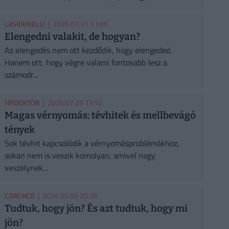
LASKAINELLI
| 2026.07.31 11:05
Elengedni valakit, de hogyan?
Az elengedés nem ott kezdődik, hogy elengeded.
Hanem ott, hogy végre valami fontosabb lesz a
számodr...
HRDOKTOR
| 2026.07.29 13:52
Magas vérnyomás: tévhitek és mellbevágó
tények
Sok tévhit kapcsolódik a vérnyomásproblémákhoz,
sokan nem is veszik komolyan, amivel nagy
veszélynek...
COACHCO
| 2026.05.05 20:26
Tudtuk, hogy jön? És azt tudtuk, hogy mi
jön?