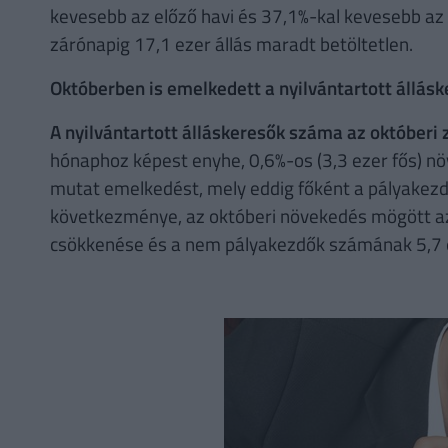
kevesebb az előző havi és 37,1%-kal kevesebb az 
zárónapig 17,1 ezer állás maradt betöltetlen.
Októberben is emelkedett a nyilvántartott állás
A nyilvántartott álláskeresők száma az októberi 
hónaphoz képest enyhe, 0,6%-os (3,3 ezer fős) nö
mutat emelkedést, mely eddig főként a pályakezdő
következménye, az októberi növekedés mögött a
csökkenése és a nem pályakezdők számának 5,7 e