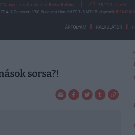
026. augusztus 6. csütörtök
Berta, Bettina
35 °C
Budapest
2
Debreceni VSC
|
Budapest Honvéd FC
3-3
MTK Budapest
UEFA EURÓPA LIG
ÁRFOLYAM
KALKULÁTOR
H
omások sorsa?!