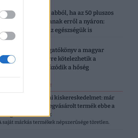
026. augusztus 6.
Komoly baj is lehet abból, ha az 50 pluszos
magyarok lemondanak erről a nyáron:
könnyen rámehet az egészségük is
026. augusztus 6.
Készül a válságforgatókönyv a magyar
munkahelyeken: erre kötelezhetik a
dolgozókat, ha elhúzódik a hőség
ERRŐL NE MARADJ LE!
Letarolták az európai kiskereskedelmet: már
minden második megvásárolt termék ebbe a
kategóriába tartozik
A saját márkás termékek népszerűsége töretlen.