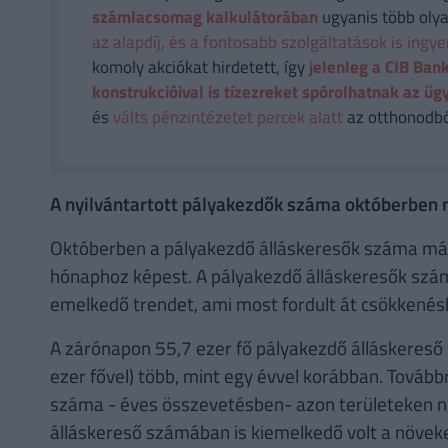
számlacsomag kalkulátorában
ugyanis több olya
az alapdíj, és a fontosabb szolgáltatások is ingy
komoly akciókat hirdetett, így
jelenleg a CIB Bank
konstrukcióival is tízezreket spórolhatnak az üg
és
válts pénzintézetet percek alatt
az otthonodból
A nyilvántartott pályakezdők száma októberben 
Októberben a pályakezdő álláskeresők száma már 4
hónaphoz képest. A pályakezdő álláskeresők száma
emelkedő trendet, ami most fordult át csökkenés
A zárónapon 55,7 ezer fő pályakezdő álláskereső 
ezer fővel) több, mint egy évvel korábban. Tovább
száma - éves összevetésben- azon területeken n
álláskereső számában is kiemelkedő volt a növe