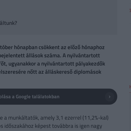
áltunk?
któber hónapban csökkent az előző hónaphoz
ejelentett állások száma. A nyilvántartott
őt, ugyanakkor a nyilvántartott pályakezdők
lszeresére nőtt az álláskereső diplomások
lása a Google találatokban
be a munkáltatók, amely 3,1 ezerrel (11,2%-kal)
os időszakához képest továbbra is igen nagy