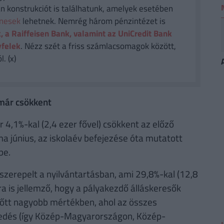
n konstrukciót is találhatunk, amelyek esetében
enesek
lehetnek. Nemrég három pénzintézet is
, a Raiffeisen Bank, valamint az UniCredit Bank
yfelek
. Nézz szét a friss számlacsomagok között,
. (x)
már csökkent
,1%-kal (2,4 ezer fővel) csökkent az előző
 június, az iskolaév befejezése óta mutatott
be.
szerepelt a nyilvántartásban, ami 29,8%-kal (12,8
ra is jellemző, hogy a pályakezdő álláskeresők
őtt nagyobb mértékben, ahol az összes
kedés (így Közép-Magyarországon, Közép-