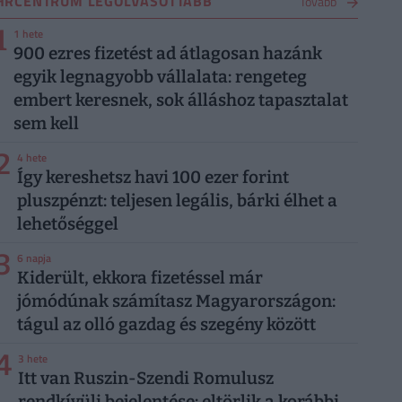
HRCENTRUM LEGOLVASOTTABB
Tovább
1
1 hete
900 ezres fizetést ad átlagosan hazánk
egyik legnagyobb vállalata: rengeteg
embert keresnek, sok álláshoz tapasztalat
sem kell
2
4 hete
Így kereshetsz havi 100 ezer forint
pluszpénzt: teljesen legális, bárki élhet a
lehetőséggel
3
6 napja
Kiderült, ekkora fizetéssel már
jómódúnak számítasz Magyarországon:
tágul az olló gazdag és szegény között
4
3 hete
Itt van Ruszin-Szendi Romulusz
rendkívüli bejelentése: eltörlik a korábbi,