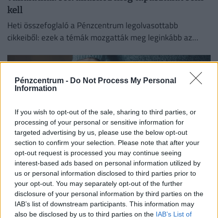
kell
Heti összefoglaló a Pénzcentrum legolvasottabb
cikkeiből: ezek a témák mozgatták meg leginkább az
olvasókat.
Pénzcentrum -
Do Not Process My Personal
Information
If you wish to opt-out of the sale, sharing to third parties, or
processing of your personal or sensitive information for
targeted advertising by us, please use the below opt-out
section to confirm your selection. Please note that after your
opt-out request is processed you may continue seeing
interest-based ads based on personal information utilized by
us or personal information disclosed to third parties prior to
Kiderült, ekkora fizetéssel már jómódúnak
your opt-out. You may separately opt-out of the further
számítasz Magyarországon: tágul az olló
disclosure of your personal information by third parties on the
gazdag és szegény között
IAB’s list of downstream participants. This information may
also be disclosed by us to third parties on the
IAB’s List of