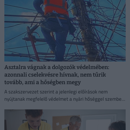
Asztalra vágnak a dolgozók védelmében:
azonnali cselekvésre hívnak, nem tűrik
tovább, ami a hőségben megy
A szakszervezet szerint a jelenlegi előírások nem
nyújtanak megfelelő védelmet a nyári hőséggel szemben,
ezért aláírásgyűjtést indítottak a dolgozók egészségének
védelmében.