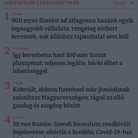
HRCENTRUM LEGOLVASOTTABB
Tovább
1
2 hete
900 ezres fizetést ad átlagosan hazánk egyik
legnagyobb vállalata: rengeteg embert
keresnek, sok álláshoz tapasztalat sem kell
2
1 hónapja
Így kereshetsz havi 100 ezer forint
pluszpénzt: teljesen legális, bárki élhet a
lehetőséggel
3
1 hete
Kiderült, ekkora fizetéssel már jómódúnak
számítasz Magyarországon: tágul az olló
gazdag és szegény között
4
3 hete
Itt van Ruszin-Szendi Romulusz rendkívüli
bejelentése: eltörlik a korábbi, Covid-19-hez