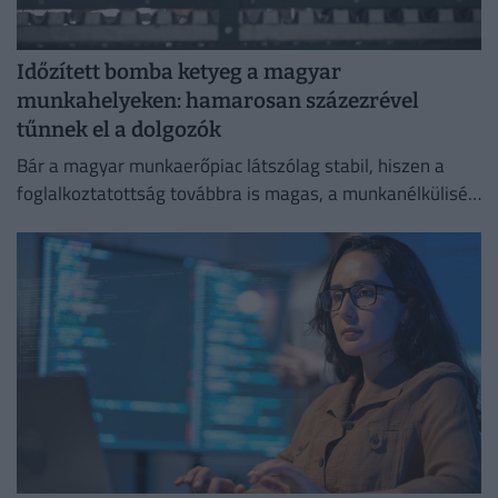
Időzített bomba ketyeg a magyar
munkahelyeken: hamarosan százezrével
tűnnek el a dolgozók
Bár a magyar munkaerőpiac látszólag stabil, hiszen a
foglalkoztatottság továbbra is magas, a munkanélküliség
pedig nem emelkedik drámai mértékben.