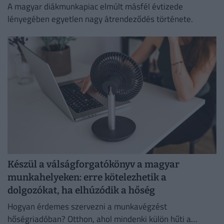
A magyar diákmunkapiac elmúlt másfél évtizede
lényegében egyetlen nagy átrendeződés története.
Készül a válságforgatókönyv a magyar
munkahelyeken: erre kötelezhetik a
dolgozókat, ha elhúzódik a hőség
Hogyan érdemes szervezni a munkavégzést
hőségriadóban? Otthon, ahol mindenki külön hűti a