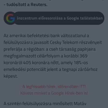
- tudósított a Reuters.
Pénzcentrum előresorolása a Google találatokban
Az amerikai befektetési bank változatlanul a
felülsúlyozásra javasolt Cesky Telekom részvényeit
preferálja a régióban: a cseh társaság papírjaira
megfogalmazott célárfolyam a korábbi 369
koronáról 405 koronára nőtt, amely 18%-os
emelkedési potenciált jelent a tegnapi záróárhoz
képest.
A legfrissebb hírek, időrendben ITT!
Kövess minket a Google Hírek-ben is!
A szintén felülsúlyozásra minősített Matáv