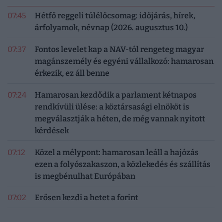
07:45
Hétfő reggeli túlélőcsomag: időjárás, hírek,
árfolyamok, névnap (2026. augusztus 10.)
07:37
Fontos levelet kap a NAV-tól rengeteg magyar
magánszemély és egyéni vállalkozó: hamarosan
érkezik, ez áll benne
07:24
Hamarosan kezdődik a parlament kétnapos
rendkívüli ülése: a köztársasági elnököt is
megválasztják a héten, de még vannak nyitott
kérdések
07:12
Közel a mélypont: hamarosan leáll a hajózás
ezen a folyószakaszon, a közlekedés és szállítás
is megbénulhat Európában
07:02
Erősen kezdi a hetet a forint