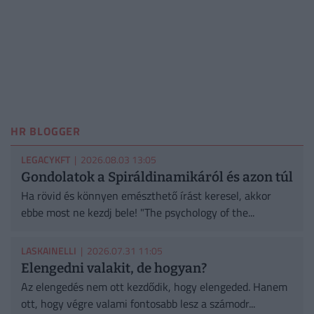
HR BLOGGER
LEGACYKFT
| 2026.08.03 13:05
Gondolatok a Spiráldinamikáról és azon túl
Ha rövid és könnyen emészthető írást keresel, akkor
ebbe most ne kezdj bele! "The psychology of the...
LASKAINELLI
| 2026.07.31 11:05
Elengedni valakit, de hogyan?
Az elengedés nem ott kezdődik, hogy elengeded. Hanem
ott, hogy végre valami fontosabb lesz a számodr...