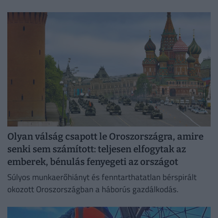
lakását, vagy egy korszerű, energiahatékony
irodaházban, ahol a hűtés központilag működik.
Olyan válság csapott le Oroszországra, amire
senki sem számított: teljesen elfogytak az
emberek, bénulás fenyegeti az országot
Súlyos munkaerőhiányt és fenntarthatatlan bérspirált
okozott Oroszországban a háborús gazdálkodás.