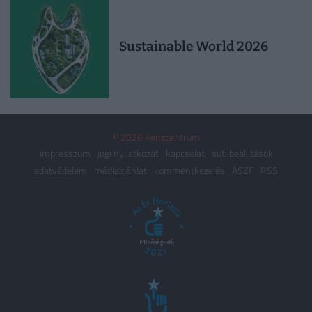
Sustainable World 2026
© 2026 Pénzcentrum
impresszum
jogi nyilatkozat
kapcsolat
süti beállítások
adatvédelem
médiaajánlat
kommentkezelés
ÁSZF
RSS