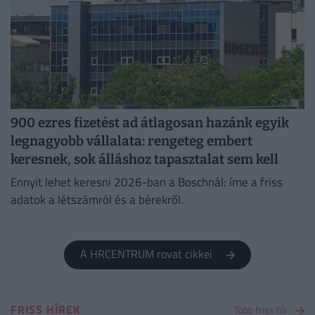
900 ezres fizetést ad átlagosan hazánk egyik
legnagyobb vállalata: rengeteg embert
keresnek, sok álláshoz tapasztalat sem kell
Ennyit lehet keresni 2026-ban a Boschnál: íme a friss
adatok a létszámról és a bérekről.
A HRCENTRUM rovat cikkei
FRISS HÍREK
Több friss hír