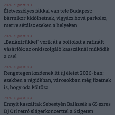
2026. augusztus 9.
Életveszélyes fákkal van tele Budapest:
bármikor kidőlhetnek, vigyázz hová parkolsz,
merre sétálsz ezeken a helyeken
2026. augusztus 9.
„Banántrükkel” verik át a boltokat a rafinált
vásárlók: az önkiszolgáló kasszáknál működik
a csel
2026. augusztus 9.
Rengetegen kezdenek itt új életet 2026-ban:
ezekben a régiókban, városokban még fizetnek
is, hogy oda költözz
2026. augusztus 9.
Ennyit kaszáltak Sebestyén Balázsék a 65 ezres
DJ Oti retró slágerkoncerttel a Szigeten