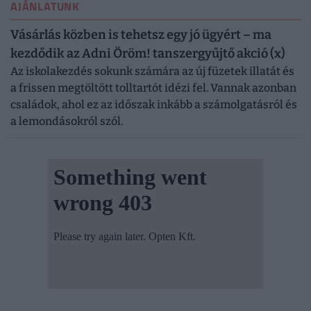
AJÁNLATUNK
Vásárlás közben is tehetsz egy jó ügyért – ma
kezdődik az Adni Öröm! tanszergyűjtő akció (x)
Az iskolakezdés sokunk számára az új füzetek illatát és
a frissen megtöltött tolltartót idézi fel. Vannak azonban
családok, ahol ez az időszak inkább a számolgatásról és
a lemondásokról szól.