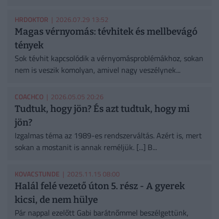
HRDOKTOR
| 2026.07.29 13:52
Magas vérnyomás: tévhitek és mellbevágó
tények
Sok tévhit kapcsolódik a vérnyomásproblémákhoz, sokan
nem is veszik komolyan, amivel nagy veszélynek...
COACHCO
| 2026.05.05 20:26
Tudtuk, hogy jön? És azt tudtuk, hogy mi
jön?
Izgalmas téma az 1989-es rendszerváltás. Azért is, mert
sokan a mostanit is annak reméljük. [...] B...
KOVACSTUNDE
| 2025.11.15 08:00
Halál felé vezető úton 5. rész - A gyerek
kicsi, de nem hülye
Pár nappal ezelőtt Gabi barátnőmmel beszélgettünk,