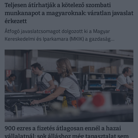
Teljesen átírhatják a kötelező szombati
munkanapot a magyaroknak: váratlan javaslat
érkezett
Átfogó javaslatcsomagot dolgozott ki a Magyar
Kereskedelmi és Iparkamara (MKIK) a gazdaság
működőképességének megőrzése és az energiaválság
kezelése érdekében.
900 ezres a fizetés átlagosan ennél a hazai
vállalatnál: sok álláshoz még tapasztalat sem