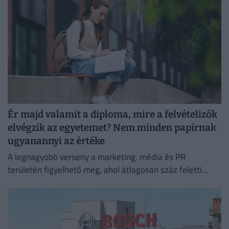
Ér majd valamit a diploma, mire a felvételizők
elvégzik az egyetemet? Nem minden papírnak
ugyanannyi az értéke
A legnagyobb verseny a marketing, média és PR
területén figyelhető meg, ahol átlagosan száz feletti
jelentkező juthat egy pályakezdő állásra.