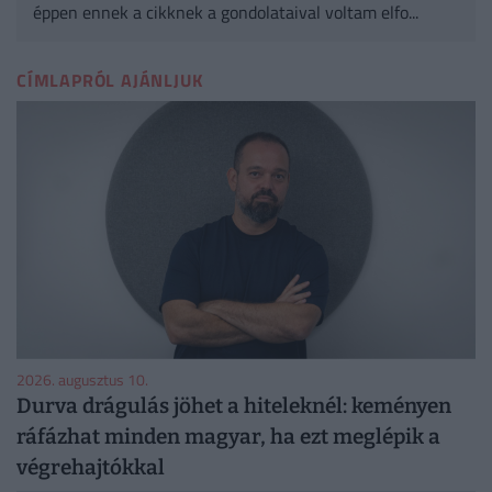
éppen ennek a cikknek a gondolataival voltam elfo...
CÍMLAPRÓL AJÁNLJUK
2026. augusztus 10.
Durva drágulás jöhet a hiteleknél: keményen
ráfázhat minden magyar, ha ezt meglépik a
végrehajtókkal