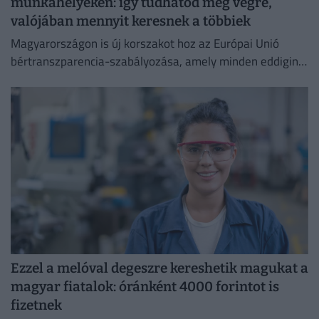
munkahelyeken: így tudhatod meg végre,
valójában mennyit keresnek a többiek
Magyarországon is új korszakot hoz az Európai Unió
bértranszparencia-szabályozása, amely minden eddiginél
átláthatóbbá teszi a vállalati javadalmazást:
Ezzel a melóval degeszre kereshetik magukat a
magyar fiatalok: óránként 4000 forintot is
fizetnek