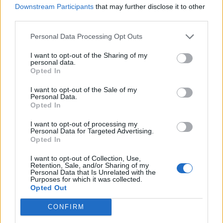
Hiába emelkednek látványosan a magyar bérek, a
Downstream Participants
that may further disclose it to other
számok mögött továbbra is jelentős jövedelmi
third parties.
különbségek húzódnak meg.
Personal Data Processing Opt Outs
I want to opt-out of the Sharing of my
personal data.
Opted In
I want to opt-out of the Sale of my
Personal Data.
Opted In
I want to opt-out of processing my
Personal Data for Targeted Advertising.
Opted In
Így dolgoznak home officeból az élelmesek,
I want to opt-out of Collection, Use,
Retention, Sale, and/or Sharing of my
miközben utazgatnak: itt a TOP10 úticél, ahol
Personal Data that Is Unrelated with the
Purposes for which it was collected.
ezt legkönnyebben megteheted
Opted Out
Az IWG kutatása szerint a helyfüggetlen munkavégzés a
CONFIRM
válaszadók 90%-ánál javította a munka és a magánélet