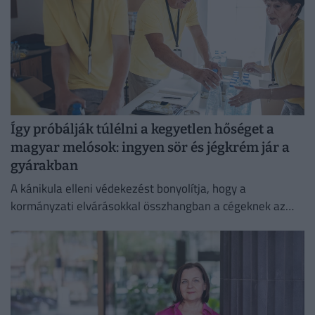
Így próbálják túlélni a kegyetlen hőséget a
magyar melósok: ingyen sör és jégkrém jár a
gyárakban
A kánikula elleni védekezést bonyolítja, hogy a
kormányzati elvárásokkal összhangban a cégeknek az
energiafogyasztásukat is mérsékelniük kell.