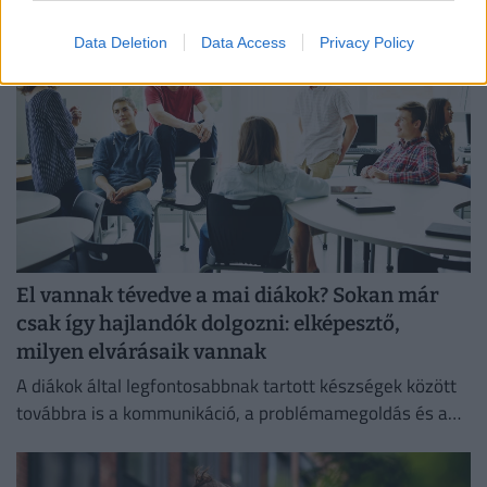
egyensúlyát, míg 80%-uk produktívabbnak érzi magát.
Data Deletion
Data Access
Privacy Policy
El vannak tévedve a mai diákok? Sokan már
csak így hajlandók dolgozni: elképesztő,
milyen elvárásaik vannak
A diákok által legfontosabbnak tartott készségek között
továbbra is a kommunikáció, a problémamegoldás és a
kritikus gondolkodás vezet.