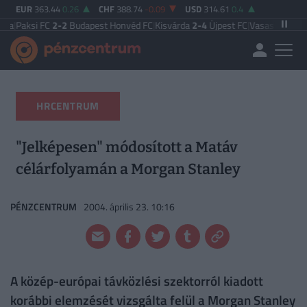
EUR
363.44
0.26
CHF
388.74
-0.09
USD
314.61
0.4
 FC
2-2
Budapest Honvéd FC
|
Kisvárda
2-4
Újpest FC
|
Vasas FC
5-0
Zalaegers
HRCENTRUM
"Jelképesen" módosított a Matáv
célárfolyamán a Morgan Stanley
PÉNZCENTRUM
2004. április 23. 10:16
A közép-európai távközlési szektorról kiadott
korábbi elemzését vizsgálta felül a Morgan Stanley