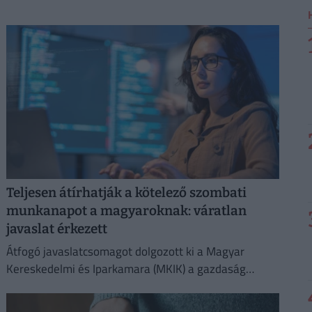
Teljesen átírhatják a kötelező szombati
munkanapot a magyaroknak: váratlan
javaslat érkezett
Átfogó javaslatcsomagot dolgozott ki a Magyar
Kereskedelmi és Iparkamara (MKIK) a gazdaság
működőképességének megőrzése és az
energiaválság kezelése érdekében.