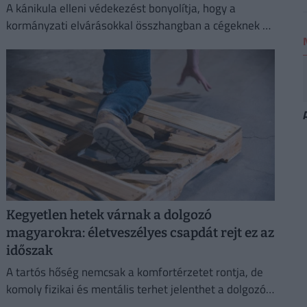
A kánikula elleni védekezést bonyolítja, hogy a
kormányzati elvárásokkal összhangban a cégeknek az
energiafogyasztásukat is mérsékelniük kell.
Kegyetlen hetek várnak a dolgozó
magyarokra: életveszélyes csapdát rejt ez az
időszak
A tartós hőség nemcsak a komfortérzetet rontja, de
komoly fizikai és mentális terhet jelenthet a dolgozók
számára.