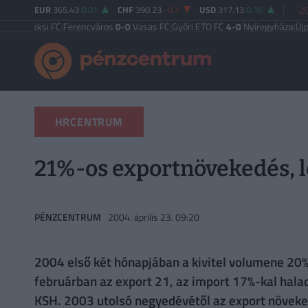
EUR
365.43
0.01
CHF
390.23
-0.1
USD
317.13
0.16
20
ksi FC
|
Ferencváros
0-0
Vasas FC
|
Győri ETO FC
4-0
Nyíregyháza
|
Újpest FC
4
HRCENTRUM
21%-os exportnövekedés, le
PÉNZCENTRUM
2004. április 23. 09:20
2004 első két hónapjában a kivitel volumene 20%-
februárban az export 21, az import 17%-kal halad
KSH. 2003 utolsó negyedévétől az export növek