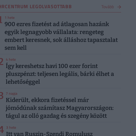
HRCENTRUM LEGOLVASOTTABB
Tovább
1
1 hete
900 ezres fizetést ad átlagosan hazánk
egyik legnagyobb vállalata: rengeteg
embert keresnek, sok álláshoz tapasztalat
sem kell
2
4 hete
Így kereshetsz havi 100 ezer forint
pluszpénzt: teljesen legális, bárki élhet a
lehetőséggel
3
7 napja
Kiderült, ekkora fizetéssel már
jómódúnak számítasz Magyarországon:
tágul az olló gazdag és szegény között
4
3 hete
Itt van Ruszin-Szendi Romulusz