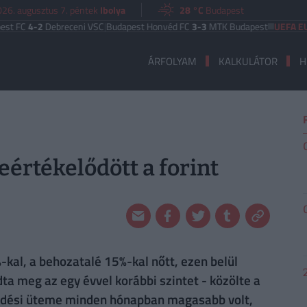
26. augusztus 7. péntek
Ibolya
28 °C
Budapest
-2
Debreceni VSC
|
Budapest Honvéd FC
3-3
MTK Budapest
UEFA EURÓPA L
ÁRFOLYAM
KALKULÁTOR
H
értékelődött a forint
kal, a behozatalé 15%-kal nőtt, ezen belül
ta meg az egy évvel korábbi szintet - közölte a
edési üteme minden hónapban magasabb volt,