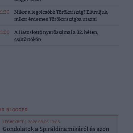
21:30
Mikor a legolcsóbb Törökország? Eláruljuk,
mikor érdemes Törökországba utazni
21:00
A Hatoslottó nyerőszámai a 32. héten,
csütörtökön
HR BLOGGER
LEGACYKFT
| 2026.08.03 13:05
Gondolatok a Spiráldinamikáról és azon