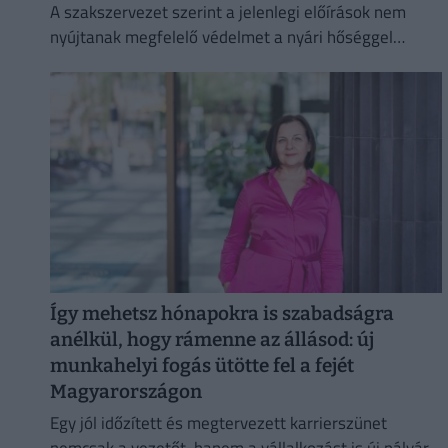
A szakszervezet szerint a jelenlegi előírások nem
nyújtanak megfelelő védelmet a nyári hőséggel
szemben, ezért aláírásgyűjtést indítottak a dolgozók
egészségének védelmében.
Így mehetsz hónapokra is szabadságra
anélkül, hogy rámenne az állásod: új
munkahelyi fogás ütötte fel a fejét
Magyarországon
Egy jól időzített és megtervezett karrierszünet