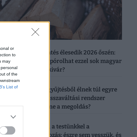
026. augusztus 7.
sonal or
Újabb rezsicsökkentés élesedik 2026 őszén:
ection to
tényleg tízezreket spórolhat ezzel sok magyar
ou may
 personal
háztulaj, aki most kivár?
out of the
 downstream
026. augusztus 6.
B’s List of
50 forintos palackgyűjtésből élnek túl egyre
többen: tényleg a visszaváltási rendszer
megszüntetése lenne a megoldás?
026. augusztus 6.
Sokkoló, mit művel a testünkkel a
mindennapi mobilozás: észre sem vesszük, és