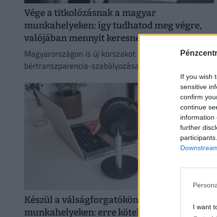
Vége a titkolózásnak a magyar
munkahelyeken: így tudhatod meg végre,
valójában mennyit keresnek a többiek
Magyarországon is új korszakot hoz az Európai Unió
Pénzcent
bértranszparencia-szabályozása, amely minden
eddiginél átláthatóbbá teszi a vállalati javadalmazást:
If you wish 
sensitive in
confirm you
continue se
information 
further disc
participants
Downstream 
Persona
Készül a válságforgatókönyv a magyar
I want t
munkahelyeken: erre kötelezhetik a