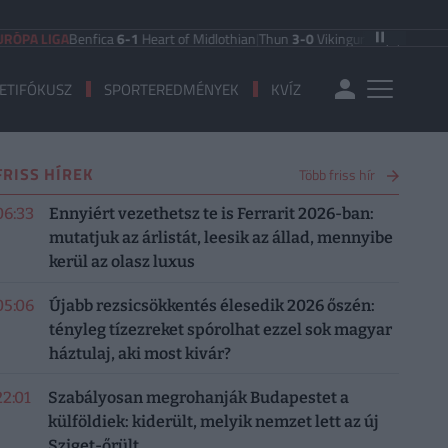
IGA
Benfica
6-1
Heart of Midlothian
|
Thun
3-0
Vikingur Reykjavik
|
PAOK Salon
ETIFÓKUSZ
SPORTEREDMÉNYEK
KVÍZ
FRISS HÍREK
Több friss hír
06:33
Ennyiért vezethetsz te is Ferrarit 2026-ban:
mutatjuk az árlistát, leesik az állad, mennyibe
kerül az olasz luxus
05:06
Újabb rezsicsökkentés élesedik 2026 őszén:
tényleg tízezreket spórolhat ezzel sok magyar
háztulaj, aki most kivár?
22:01
Szabályosan megrohanják Budapestet a
külföldiek: kiderült, melyik nemzet lett az új
Sziget-őrült