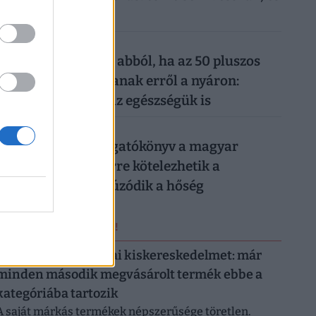
máris kész a baj
026. augusztus 6.
Komoly baj is lehet abból, ha az 50 pluszos
magyarok lemondanak erről a nyáron:
könnyen rámehet az egészségük is
026. augusztus 6.
Készül a válságforgatókönyv a magyar
munkahelyeken: erre kötelezhetik a
dolgozókat, ha elhúzódik a hőség
ERRŐL NE MARADJ LE!
Letarolták az európai kiskereskedelmet: már
minden második megvásárolt termék ebbe a
kategóriába tartozik
A saját márkás termékek népszerűsége töretlen.