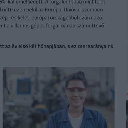
5%-kal emelkedett.
A forgalom több mint felét
l nőtt: ezen belül az Európai Unióval szemben
özép- és kelet-európai országokból származó
ént a villamos gépek forgalmának számottevő
őtt az év első két hónapjában, s ez cserearányaink