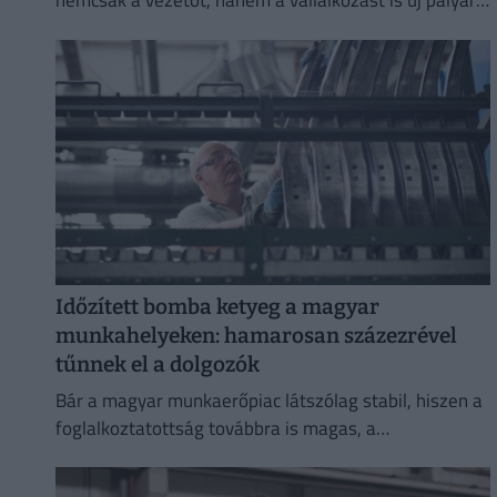
nemcsak a vezetőt, hanem a vállalkozást is új pályára
állíthatja.
Időzített bomba ketyeg a magyar
munkahelyeken: hamarosan százezrével
tűnnek el a dolgozók
Bár a magyar munkaerőpiac látszólag stabil, hiszen a
foglalkoztatottság továbbra is magas, a
munkanélküliség pedig nem emelkedik drámai
mértékben.