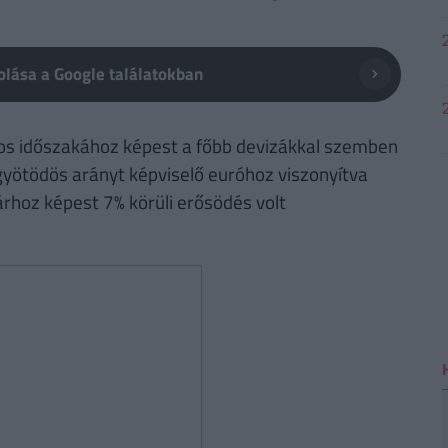
lása a Google találatokban
nos időszakához képest a főbb devizákkal szemben
gyötödös arányt képviselő euróhoz viszonyítva
árhoz képest 7% körüli erősödés volt