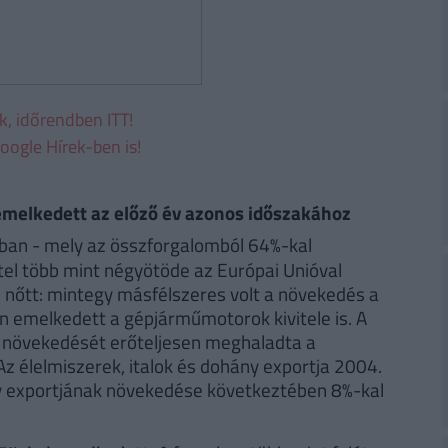
ek, időrendben ITT!
oogle Hírek-ben is!
emelkedett az előző év azonos időszakához
ban - mely az összforgalomból 64%-kal
tel több mint négyötöde az Európai Unióval
 nőtt: mintegy másfélszeres volt a növekedés a
n emelkedett a gépjárműmotorok kivitele is. A
s növekedését erőteljesen meghaladta a
z élelmiszerek, italok és dohány exportja 2004.
y exportjának növekedése következtében 8%-kal