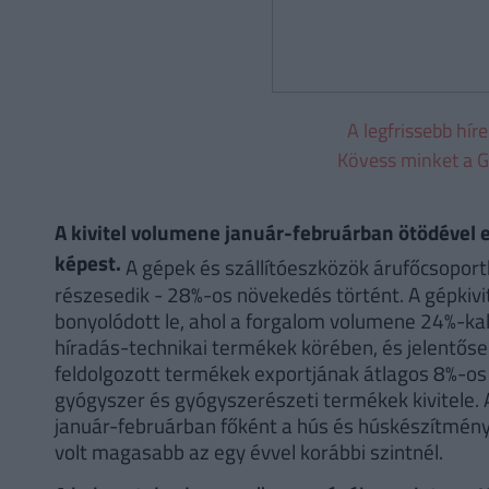
A legfrissebb hír
Kövess minket a G
A kivitel volumene január-februárban ötödével 
képest.
A gépek és szállítóeszközök árufőcsoport
részesedik - 28%-os növekedés történt. A gépkivi
bonyolódott le, ahol a forgalom volumene 24%-kal
híradás-technikai termékek körében, és jelentőse
feldolgozott termékek exportjának átlagos 8%-o
gyógyszer és gyógyszerészeti termékek kivitele. A
január-februárban főként a hús és húskészítmén
volt magasabb az egy évvel korábbi szintnél.