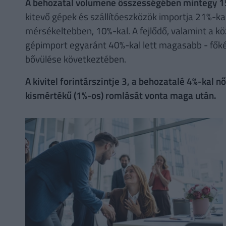
A behozatal volumene összességében mintegy 1
kitevő gépek és szállítóeszközök importja 21%-ka
mérsékeltebben, 10%-kal. A fejlődő, valamint a k
gépimport egyaránt 40%-kal lett magasabb - fők
bővülése következtében.
A kivitel forintárszintje 3, a behozatalé 4%-kal n
kismértékű (1%-os) romlását vonta maga után.