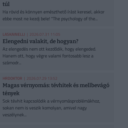
túl
Ha rövid és könnyen emészthető írást keresel, akkor
ebbe most ne kezdj bele! "The psychology of the...
LASKAINELLI
| 2026.07.31 11:05
Elengedni valakit, de hogyan?
Az elengedés nem ott kezdődik, hogy elengeded.
Hanem ott, hogy végre valami fontosabb lesz a
számodr...
HRDOKTOR
| 2026.07.29 13:52
Magas vérnyomás: tévhitek és mellbevágó
tények
Sok tévhit kapcsolódik a vérnyomásproblémákhoz,
sokan nem is veszik komolyan, amivel nagy
veszélynek...