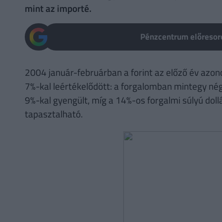
mint az importé.
Pénzcentrum előresoro
2004 január-februárban a forint az előző év azo
7%-kal leértékelődött: a forgalomban mintegy né
9%-kal gyengült, míg a 14%-os forgalmi súlyú doll
tapasztalható.