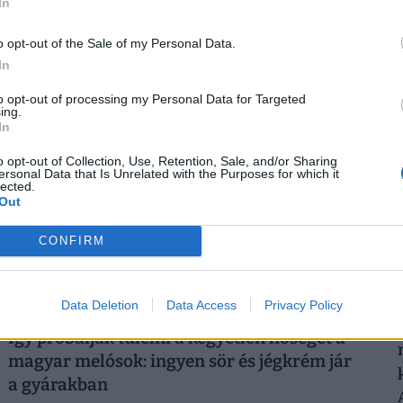
In
elfogytak az emberek, bénulás fenyegeti az
országot
o opt-out of the Sale of my Personal Data.
2
Súlyos munkaerőhiányt és fenntarthatatlan bérspirált
In
okozott Oroszországban a háborús gazdálkodás.
to opt-out of processing my Personal Data for Targeted
ing.
In
o opt-out of Collection, Use, Retention, Sale, and/or Sharing
2
ersonal Data that Is Unrelated with the Purposes for which it
lected.
Out
CONFIRM
Data Deletion
Data Access
Privacy Policy
Így próbálják túlélni a kegyetlen hőséget a
magyar melósok: ingyen sör és jégkrém jár
a gyárakban