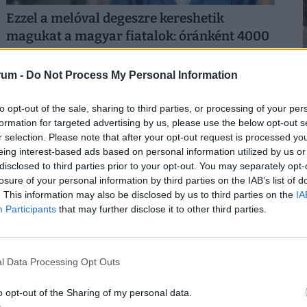
Ezzel a melóval degeszre kereshetik
magukat a magyar fiatalok: óránként 4000
forintot is fizetnek
A magyar diákmunkapiac elmúlt másfél évtizede
rum -
Do Not Process My Personal Information
lényegében egyetlen nagy átrendeződés története.
2
to opt-out of the sale, sharing to third parties, or processing of your per
formation for targeted advertising by us, please use the below opt-out s
r selection. Please note that after your opt-out request is processed y
eing interest-based ads based on personal information utilized by us or
disclosed to third parties prior to your opt-out. You may separately opt-
losure of your personal information by third parties on the IAB’s list of
2
. This information may also be disclosed by us to third parties on the
IA
Participants
that may further disclose it to other third parties.
l Data Processing Opt Outs
2
Olyan válság csapott le Oroszországra,
o opt-out of the Sharing of my personal data.
amire senki sem számított: teljesen