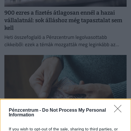
900 ezres a fizetés átlagosan ennél a hazai
vállalatnál: sok álláshoz még tapasztalat sem
kell
Heti összefoglaló a Pénzcentrum legolvasottabb
cikkeiből: ezek a témák mozgatták meg leginkább az
olvasókat.
Pénzcentrum -
Do Not Process My Personal
Information
Kiderült, ekkora fizetéssel már jómódúnak
If you wish to opt-out of the sale, sharing to third parties, or