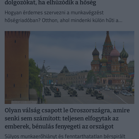
dolgozókat, ha elhúzódik a hőség
Hogyan érdemes szervezni a munkavégzést
hőségriadóban? Otthon, ahol mindenki külön hűti a
lakását, vagy egy korszerű, energiahatékony
irodaházban, ahol a hűtés központilag működik.
Olyan válság csapott le Oroszországra, amire
senki sem számított: teljesen elfogytak az
emberek, bénulás fenyegeti az országot
Súlyos munkaerőhiányt és fenntarthatatlan bérspirált