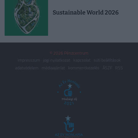
Sustainable World 2026
© 2026 Pénzcentrum
impresszum
jogi nyilatkozat
kapcsolat
süti beállítások
adatvédelem
médiaajánlat
kommentkezelés
ÁSZF
RSS