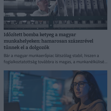
Időzített bomba ketyeg a magyar
munkahelyeken: hamarosan százezrével
tűnnek el a dolgozók
Bár a magyar munkaerőpiac látszólag stabil, hiszen a
foglalkoztatottság továbbra is magas, a munkanélküliség
pedig nem emelkedik drámai mértékben.