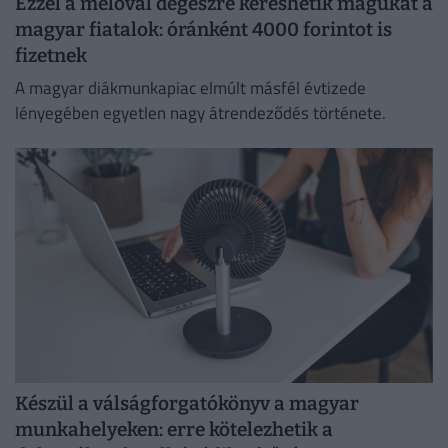
Ezzel a melóval degeszre kereshetik magukat a
magyar fiatalok: óránként 4000 forintot is
fizetnek
A magyar diákmunkapiac elmúlt másfél évtizede
lényegében egyetlen nagy átrendeződés története.
Készül a válságforgatókönyv a magyar
munkahelyeken: erre kötelezhetik a