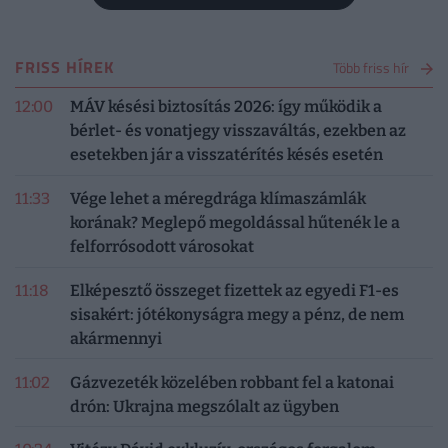
FRISS HÍREK
Több friss hír
12:00
MÁV késési biztosítás 2026: így működik a
bérlet- és vonatjegy visszaváltás, ezekben az
esetekben jár a visszatérítés késés esetén
11:33
Vége lehet a méregdrága klímaszámlák
korának? Meglepő megoldással hűtenék le a
felforrósodott városokat
11:18
Elképesztő összeget fizettek az egyedi F1-es
sisakért: jótékonyságra megy a pénz, de nem
akármennyi
11:02
Gázvezeték közelében robbant fel a katonai
drón: Ukrajna megszólalt az ügyben