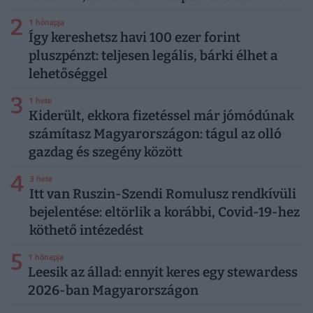
2
1 hónapja
Így kereshetsz havi 100 ezer forint
pluszpénzt: teljesen legális, bárki élhet a
lehetőséggel
3
1 hete
Kiderült, ekkora fizetéssel már jómódúnak
számítasz Magyarországon: tágul az olló
gazdag és szegény között
4
3 hete
Itt van Ruszin-Szendi Romulusz rendkívüli
bejelentése: eltörlik a korábbi, Covid-19-hez
köthető intézedést
5
1 hónapja
Leesik az állad: ennyit keres egy stewardess
2026-ban Magyarországon