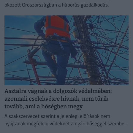
okozott Oroszországban a háborús gazdálkodás.
Asztalra vágnak a dolgozók védelmében:
azonnali cselekvésre hívnak, nem tűrik
tovább, ami a hőségben megy
A szakszervezet szerint a jelenlegi előírások nem
nyújtanak megfelelő védelmet a nyári hőséggel szemben,
ezért aláírásgyűjtést indítottak a dolgozók egészségének