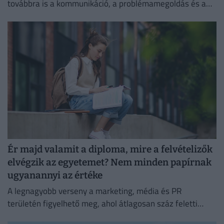
továbbra is a kommunikáció, a problémamegoldás és a
kritikus gondolkodás vezet.
Ér majd valamit a diploma, mire a felvételizők
elvégzik az egyetemet? Nem minden papírnak
ugyanannyi az értéke
A legnagyobb verseny a marketing, média és PR
területén figyelhető meg, ahol átlagosan száz feletti
jelentkező juthat egy pályakezdő állásra.