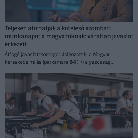
Teljesen átírhatják a kötelező szombati
munkanapot a magyaroknak: váratlan javaslat
érkezett
Átfogó javaslatcsomagot dolgozott ki a Magyar
Kereskedelmi és Iparkamara (MKIK) a gazdaság
működőképességének megőrzése és az energiaválság
kezelése érdekében.