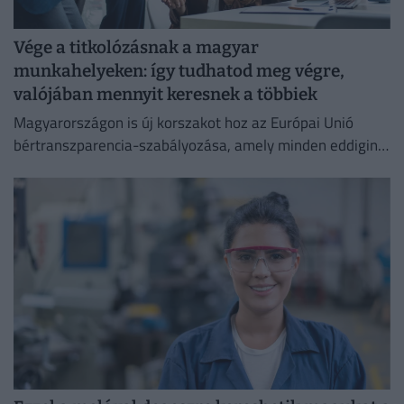
Vége a titkolózásnak a magyar
munkahelyeken: így tudhatod meg végre,
valójában mennyit keresnek a többiek
Magyarországon is új korszakot hoz az Európai Unió
bértranszparencia-szabályozása, amely minden eddiginél
átláthatóbbá teszi a vállalati javadalmazást: