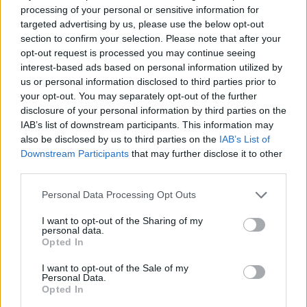
processing of your personal or sensitive information for
számítasz Magyarországon: tágul az olló
targeted advertising by us, please use the below opt-out
gazdag és szegény között
section to confirm your selection. Please note that after your
Hiába emelkednek látványosan a magyar bérek, a
opt-out request is processed you may continue seeing
interest-based ads based on personal information utilized by
számok mögött továbbra is jelentős jövedelmi
us or personal information disclosed to third parties prior to
különbségek húzódnak meg.
your opt-out. You may separately opt-out of the further
disclosure of your personal information by third parties on the
IAB’s list of downstream participants. This information may
also be disclosed by us to third parties on the
IAB’s List of
Downstream Participants
that may further disclose it to other
third parties.
Personal Data Processing Opt Outs
I want to opt-out of the Sharing of my
personal data.
Opted In
I want to opt-out of the Sale of my
Így dolgoznak home officeból az élelmesek,
Personal Data.
miközben utazgatnak: itt a TOP10 úticél, ahol
Opted In
ezt legkönnyebben megteheted