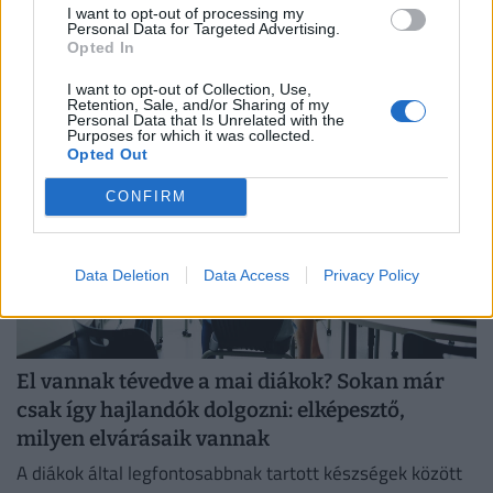
I want to opt-out of processing my
Personal Data for Targeted Advertising.
Az IWG kutatása szerint a helyfüggetlen munkavégzés a
Opted In
válaszadók 90%-ánál javította a munka és a magánélet
egyensúlyát, míg 80%-uk produktívabbnak érzi magát.
I want to opt-out of Collection, Use,
Retention, Sale, and/or Sharing of my
Personal Data that Is Unrelated with the
Purposes for which it was collected.
Opted Out
CONFIRM
Data Deletion
Data Access
Privacy Policy
El vannak tévedve a mai diákok? Sokan már
csak így hajlandók dolgozni: elképesztő,
milyen elvárásaik vannak
A diákok által legfontosabbnak tartott készségek között