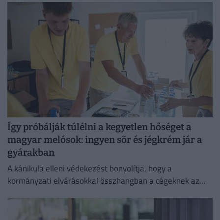
védelmében.
Így próbálják túlélni a kegyetlen hőséget a
magyar melósok: ingyen sör és jégkrém jár a
gyárakban
A kánikula elleni védekezést bonyolítja, hogy a
kormányzati elvárásokkal összhangban a cégeknek az
energiafogyasztásukat is mérsékelniük kell.