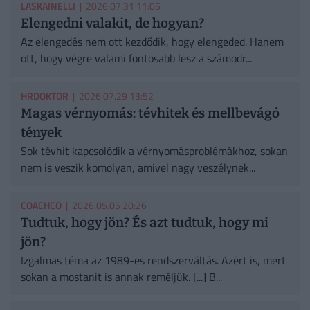
LASKAINELLI
| 2026.07.31 11:05
Elengedni valakit, de hogyan?
Az elengedés nem ott kezdődik, hogy elengeded. Hanem
ott, hogy végre valami fontosabb lesz a számodr...
HRDOKTOR
| 2026.07.29 13:52
Magas vérnyomás: tévhitek és mellbevágó
tények
Sok tévhit kapcsolódik a vérnyomásproblémákhoz, sokan
nem is veszik komolyan, amivel nagy veszélynek...
COACHCO
| 2026.05.05 20:26
Tudtuk, hogy jön? És azt tudtuk, hogy mi
jön?
Izgalmas téma az 1989-es rendszerváltás. Azért is, mert
sokan a mostanit is annak reméljük. [...] B...