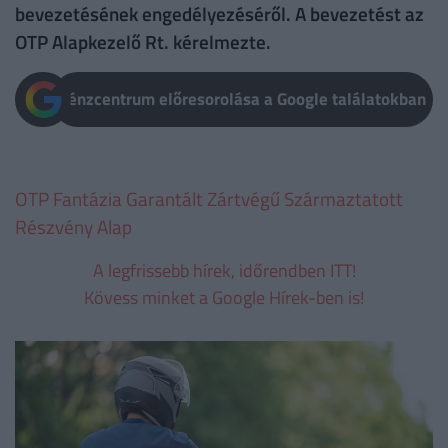
bevezetésének engedélyezéséről. A bevezetést az
OTP Alapkezelő Rt. kérelmezte.
Pénzcentrum előresorolása a Google találatokban
OTP Fantázia Garantált Zártvégű Származtatott
Részvény Alap
A legfrissebb hírek, időrendben ITT!
Kövess minket a Google Hírek-ben is!