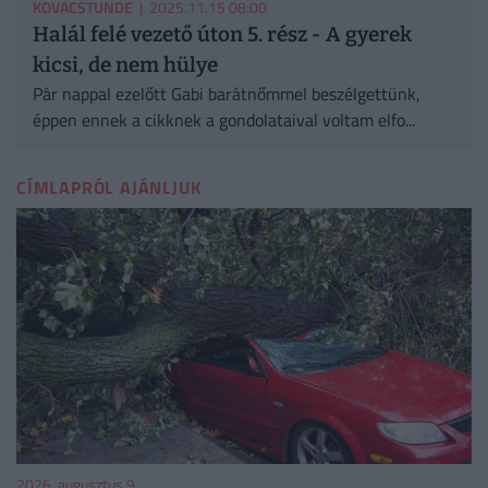
KOVACSTUNDE
| 2025.11.15 08:00
Halál felé vezető úton 5. rész - A gyerek
kicsi, de nem hülye
Pár nappal ezelőtt Gabi barátnőmmel beszélgettünk,
éppen ennek a cikknek a gondolataival voltam elfo...
CÍMLAPRÓL AJÁNLJUK
2026. augusztus 9.