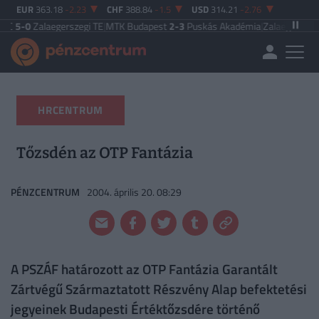
EUR
363.18
-2.23
CHF
388.84
-1.5
USD
314.21
-2.76
laegerszegi TE
|
MTK Budapest
2-3
Puskás Akadémia
|
Zalaegerszegi TE
5-2
Pa
HRCENTRUM
Tőzsdén az OTP Fantázia
PÉNZCENTRUM
2004. április 20. 08:29
A PSZÁF határozott az OTP Fantázia Garantált
Zártvégű Származtatott Részvény Alap befektetési
jegyeinek Budapesti Értéktőzsdére történő