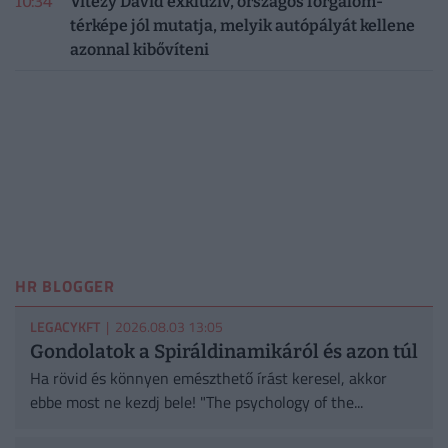
10:34
Vitézy Dávid exkluzív, országos forgalom-
térképe jól mutatja, melyik autópályát kellene
azonnal kibővíteni
HR BLOGGER
LEGACYKFT
| 2026.08.03 13:05
Gondolatok a Spiráldinamikáról és azon túl
Ha rövid és könnyen emészthető írást keresel, akkor
ebbe most ne kezdj bele! "The psychology of the...