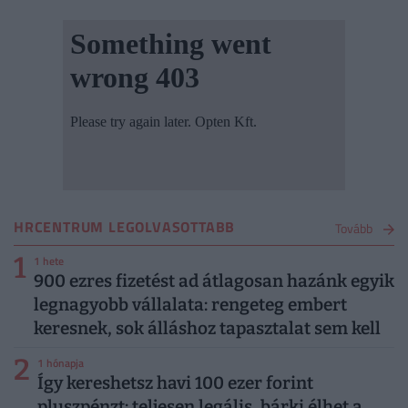
HRCENTRUM LEGOLVASOTTABB
Tovább
1
1 hete
900 ezres fizetést ad átlagosan hazánk egyik
legnagyobb vállalata: rengeteg embert
keresnek, sok álláshoz tapasztalat sem kell
2
1 hónapja
Így kereshetsz havi 100 ezer forint
pluszpénzt: teljesen legális, bárki élhet a