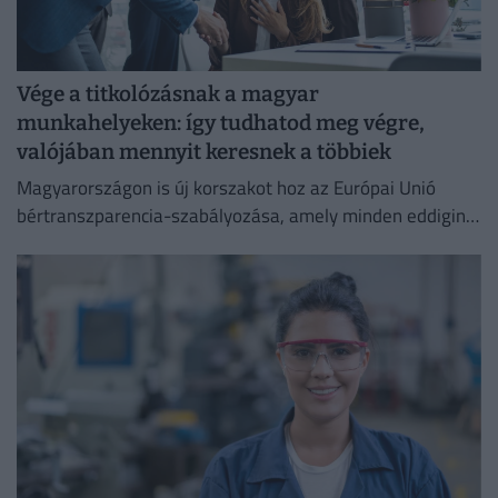
Vége a titkolózásnak a magyar
munkahelyeken: így tudhatod meg végre,
valójában mennyit keresnek a többiek
Magyarországon is új korszakot hoz az Európai Unió
bértranszparencia-szabályozása, amely minden eddiginél
átláthatóbbá teszi a vállalati javadalmazást: