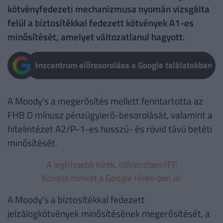
kötvényfedezeti mechanizmusa nyomán vizsgálta
felül a biztosítékkal fedezett kötvények A1-es
minősítését, amelyet változatlanul hagyott.
Pénzcentrum előresorolása a Google találatokban
A Moody's a megerősítés mellett fenntartotta az
FHB D mínusz pénzügyierő-besorolását, valamint a
hitelintézet A2/P-1-es hosszú- és rövid távú betéti
minősítését.
A legfrissebb hírek, időrendben ITT!
Kövess minket a Google Hírek-ben is!
A Moody's a biztosítékkal fedezett
jelzálogkötvények minősítésének megerősítését, a