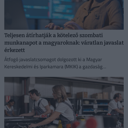
Teljesen átírhatják a kötelező szombati
munkanapot a magyaroknak: váratlan javaslat
érkezett
Átfogó javaslatcsomagot dolgozott ki a Magyar
Kereskedelmi és Iparkamara (MKIK) a gazdaság
működőképességének megőrzése és az energiaválság
kezelése érdekében.