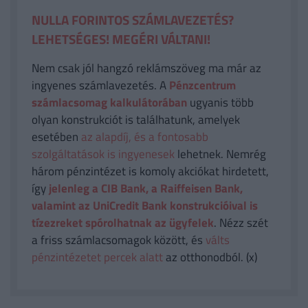
NULLA FORINTOS SZÁMLAVEZETÉS?
LEHETSÉGES! MEGÉRI VÁLTANI!
Nem csak jól hangzó reklámszöveg ma már az
ingyenes számlavezetés. A
Pénzcentrum
számlacsomag kalkulátorában
ugyanis több
olyan konstrukciót is találhatunk, amelyek
esetében
az alapdíj, és a fontosabb
szolgáltatások is ingyenesek
lehetnek. Nemrég
három pénzintézet is komoly akciókat hirdetett,
így
jelenleg a CIB Bank, a Raiffeisen Bank,
valamint az UniCredit Bank konstrukcióival is
tízezreket spórolhatnak az ügyfelek
. Nézz szét
a friss számlacsomagok között, és
válts
pénzintézetet percek alatt
az otthonodból. (x)