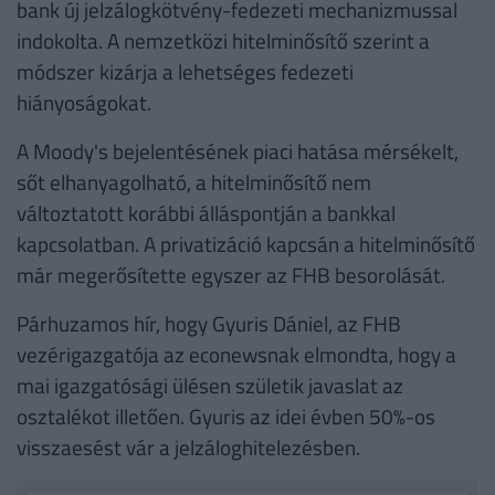
bank új jelzálogkötvény-fedezeti mechanizmussal
indokolta. A nemzetközi hitelminősítő szerint a
módszer kizárja a lehetséges fedezeti
hiányoságokat.
A Moody's bejelentésének piaci hatása mérsékelt,
sőt elhanyagolható, a hitelminősítő nem
változtatott korábbi álláspontján a bankkal
kapcsolatban. A privatizáció kapcsán a hitelminősítő
már megerősítette egyszer az FHB besorolását.
Párhuzamos hír, hogy Gyuris Dániel, az FHB
vezérigazgatója az econewsnak elmondta, hogy a
mai igazgatósági ülésen születik javaslat az
osztalékot illetően. Gyuris az idei évben 50%-os
visszaesést vár a jelzáloghitelezésben.