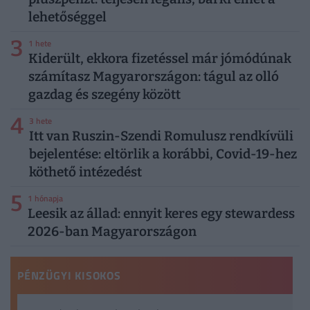
lehetőséggel
3
1 hete
Kiderült, ekkora fizetéssel már jómódúnak
számítasz Magyarországon: tágul az olló
gazdag és szegény között
4
3 hete
Itt van Ruszin-Szendi Romulusz rendkívüli
bejelentése: eltörlik a korábbi, Covid-19-hez
köthető intézedést
5
1 hónapja
Leesik az állad: ennyit keres egy stewardess
2026-ban Magyarországon
PÉNZÜGYI KISOKOS