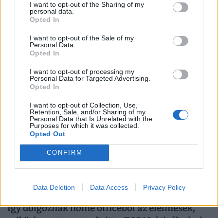
I want to opt-out of the Sharing of my
personal data.
Kiderült, ekkora fizetéssel már jómódúnak
Opted In
számítasz Magyarországon: tágul az olló
gazdag és szegény között
I want to opt-out of the Sale of my
Personal Data.
Hiába emelkednek látványosan a magyar bérek, a
Opted In
számok mögött továbbra is jelentős jövedelmi
I want to opt-out of processing my
különbségek húzódnak meg.
Personal Data for Targeted Advertising.
Opted In
I want to opt-out of Collection, Use,
Retention, Sale, and/or Sharing of my
Personal Data that Is Unrelated with the
Purposes for which it was collected.
Opted Out
CONFIRM
Data Deletion
Data Access
Privacy Policy
Így dolgoznak home officeból az élelmesek,