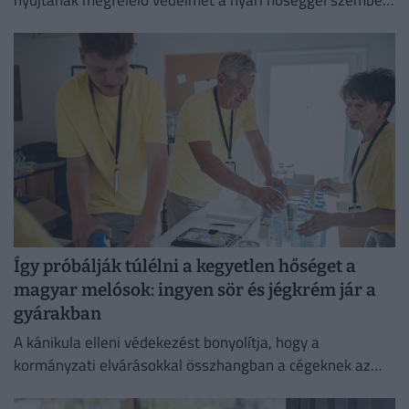
nyújtanak megfelelő védelmet a nyári hőséggel szemben,
ezért aláírásgyűjtést indítottak a dolgozók egészségének
védelmében.
Így próbálják túlélni a kegyetlen hőséget a
magyar melósok: ingyen sör és jégkrém jár a
gyárakban
A kánikula elleni védekezést bonyolítja, hogy a
kormányzati elvárásokkal összhangban a cégeknek az
energiafogyasztásukat is mérsékelniük kell.