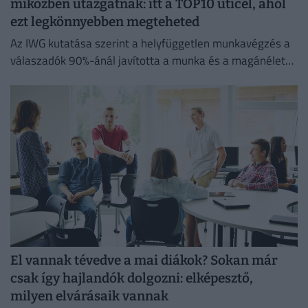
miközben utazgatnak: itt a TOP10 úticél, ahol
ezt legkönnyebben megteheted
Az IWG kutatása szerint a helyfüggetlen munkavégzés a
válaszadók 90%-ánál javította a munka és a magánélet
egyensúlyát, míg 80%-uk produktívabbnak érzi magát.
El vannak tévedve a mai diákok? Sokan már
csak így hajlandók dolgozni: elképesztő,
milyen elvárásaik vannak