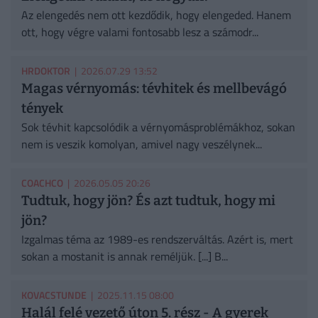
Az elengedés nem ott kezdődik, hogy elengeded. Hanem
ott, hogy végre valami fontosabb lesz a számodr...
HRDOKTOR
| 2026.07.29 13:52
Magas vérnyomás: tévhitek és mellbevágó
tények
Sok tévhit kapcsolódik a vérnyomásproblémákhoz, sokan
nem is veszik komolyan, amivel nagy veszélynek...
COACHCO
| 2026.05.05 20:26
Tudtuk, hogy jön? És azt tudtuk, hogy mi
jön?
Izgalmas téma az 1989-es rendszerváltás. Azért is, mert
sokan a mostanit is annak reméljük. [...] B...
KOVACSTUNDE
| 2025.11.15 08:00
Halál felé vezető úton 5. rész - A gyerek