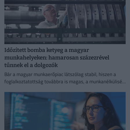
Időzített bomba ketyeg a magyar
munkahelyeken: hamarosan százezrével
tűnnek el a dolgozók
Bár a magyar munkaerőpiac látszólag stabil, hiszen a
foglalkoztatottság továbbra is magas, a munkanélküliség
pedig nem emelkedik drámai mértékben.