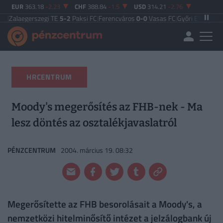
EUR
363.18
-2.23
CHF
388.84
-1.5
USD
314.21
-2.76
rszegi TE
5-2
Paksi FC
|
Ferencváros
0-0
Vasas FC
|
Győri ETO FC
4-0
Nyíregyh
HRCENTRUM
Moody's megerősítés az FHB-nek - Ma
lesz döntés az osztalékjavaslatról
PÉNZCENTRUM
2004. március 19. 08:32
Megerősítette az FHB besorolásait a Moody's, a
nemzetközi hitelminősítő intézet a jelzálogbank új