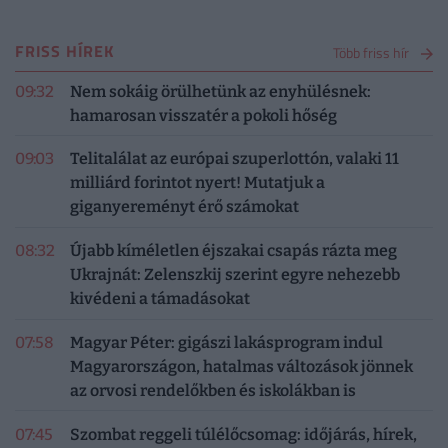
FRISS HÍREK
Több friss hír
09:32
Nem sokáig örülhetünk az enyhülésnek:
hamarosan visszatér a pokoli hőség
09:03
Telitalálat az európai szuperlottón, valaki 11
milliárd forintot nyert! Mutatjuk a
giganyereményt érő számokat
08:32
Újabb kíméletlen éjszakai csapás rázta meg
Ukrajnát: Zelenszkij szerint egyre nehezebb
kivédeni a támadásokat
07:58
Magyar Péter: gigászi lakásprogram indul
Magyarországon, hatalmas változások jönnek
az orvosi rendelőkben és iskolákban is
07:45
Szombat reggeli túlélőcsomag: időjárás, hírek,