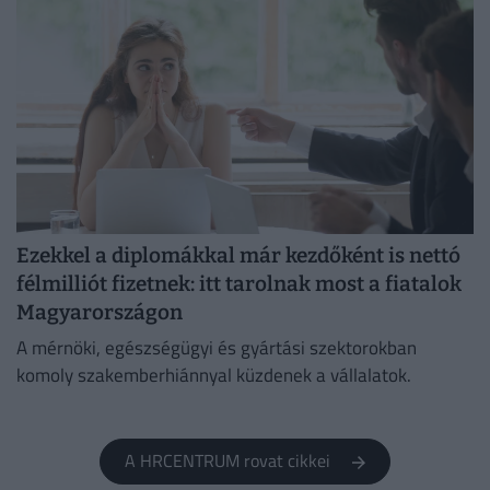
Ezekkel a diplomákkal már kezdőként is nettó
félmilliót fizetnek: itt tarolnak most a fiatalok
Magyarországon
A mérnöki, egészségügyi és gyártási szektorokban
komoly szakemberhiánnyal küzdenek a vállalatok.
A HRCENTRUM rovat cikkei