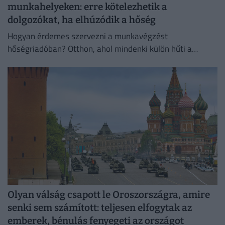
munkahelyeken: erre kötelezhetik a
dolgozókat, ha elhúzódik a hőség
Hogyan érdemes szervezni a munkavégzést
hőségriadóban? Otthon, ahol mindenki külön hűti a
lakását, vagy egy korszerű, energiahatékony
irodaházban, ahol a hűtés központilag működik.
Olyan válság csapott le Oroszországra, amire
senki sem számított: teljesen elfogytak az
emberek, bénulás fenyegeti az országot