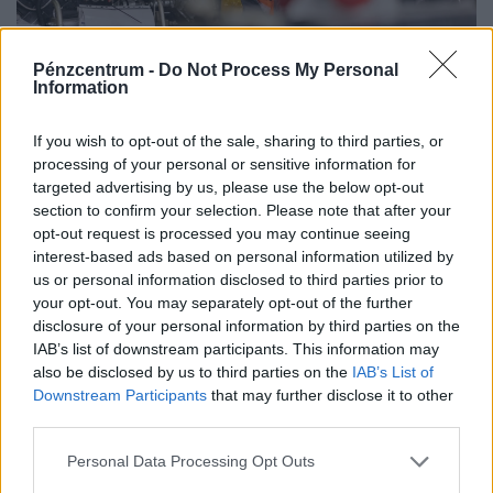
Pénzcentrum -
Do Not Process My Personal
900 ezres a fizetés átlagosan ennél a hazai
Information
vállalatnál: sok álláshoz még tapasztalat sem
kell
If you wish to opt-out of the sale, sharing to third parties, or
processing of your personal or sensitive information for
Heti összefoglaló a Pénzcentrum legolvasottabb
targeted advertising by us, please use the below opt-out
cikkeiből: ezek a témák mozgatták meg leginkább az
section to confirm your selection. Please note that after your
olvasókat.
opt-out request is processed you may continue seeing
interest-based ads based on personal information utilized by
us or personal information disclosed to third parties prior to
your opt-out. You may separately opt-out of the further
disclosure of your personal information by third parties on the
IAB’s list of downstream participants. This information may
also be disclosed by us to third parties on the
IAB’s List of
Downstream Participants
that may further disclose it to other
third parties.
Personal Data Processing Opt Outs