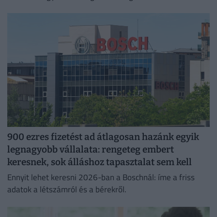
jelentkező juthat egy pályakezdő állásra.
900 ezres fizetést ad átlagosan hazánk egyik
legnagyobb vállalata: rengeteg embert
keresnek, sok álláshoz tapasztalat sem kell
Ennyit lehet keresni 2026-ban a Boschnál: íme a friss
adatok a létszámról és a bérekről.