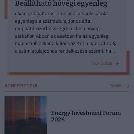
Beállítható hóvégi egyenleg
olyan szolgáltatás, amelynél a bankszámla
egyenlege a számlatulajdonos által
meghatározott összegre áll be a hóvégi
záráskor. Abban az esetben ha az egyenleg
magasabb akkor a különbözetet a bank átutalja
a számlatulajdonos rendelkezése szerint, ha
pedig kevesebb, akkor feltölti a
Több kisokos
számlatulajdonos egy másik, ugyanannál a
banknál vezetett számlájáról.
KONFERENCIA
Tovább
Energy Investment Forum
2026