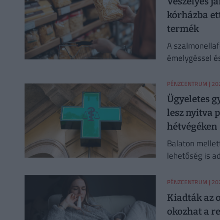
Veszélyes já
kórházba ett
termék
A szalmonellaf
émelygéssel és
PÉNZCENTRUM
| 202
Ügyeletes gy
lesz nyitva 
hétvégéken
Balaton mellet
lehetőség is a
nyitva lévő pat
PÉNZCENTRUM
| 202
Kiadták az 
okozhat a r