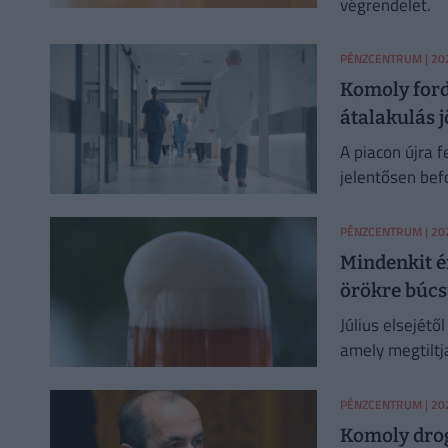
végrendelet.
PÉNZCENTRUM
| 202
Komoly ford
átalakulás j
A piacon újra f
jelentősen bef
szabályozási te
PÉNZCENTRUM
| 202
Mindenkit é
örökre búcs
Július elsejétő
amely megtiltj
egyszer haszná
PÉNZCENTRUM
| 202
Komoly drog