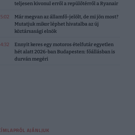
teljesen kivonul erről a repülőtérről a Ryanair
15:02
Már megvan az államfő-jelölt, de mi jön most?
Mutatjuk mikor léphet hivatalba az új
köztársasági elnök
14:32
Ennyit keres egy motoros ételfutár egyetlen
hét alatt 2026-ban Budapesten: főállásban is
durván megéri
CÍMLAPRÓL AJÁNLJUK