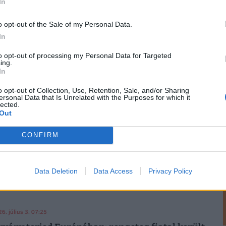
In
tjuk!
. július 3. 13:03
o opt-out of the Sale of my Personal Data.
In
rténik a magyar kórházakban? Egy év alatt
működő kórházi ágy szűnt meg
to opt-out of processing my Personal Data for Targeted
ing.
nt a működő kórházi ágyak száma Magyarországon: tavaly
In
mint 60 ezer volt az országban.
o opt-out of Collection, Use, Retention, Sale, and/or Sharing
ersonal Data that Is Unrelated with the Purposes for which it
lected.
6. július 3. 08:08
Out
elekvésre utasította Magyar Péter Hegedűs
CONFIRM
magyar egészségügy legnagyobb problémáját
g
tékony kezelése a kormány egyik legfontosabb
Data Deletion
Data Access
Privacy Policy
állalása, amellyel a kampányígéretekkel összhangban
 akarják érni.
6. július 3. 07:25