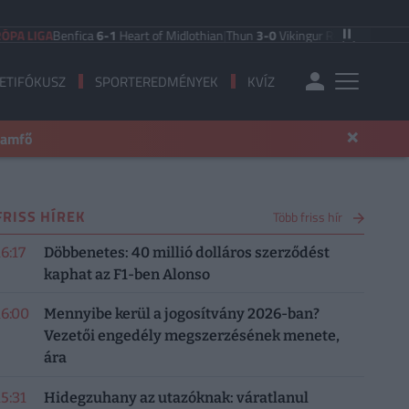
GA
Benfica
6-1
Heart of Midlothian
|
Thun
3-0
Vikingur Reykjavik
|
PAOK Salonik
ETIFÓKUSZ
SPORTEREDMÉNYEK
KVÍZ
×
llamfő
FRISS HÍREK
Több friss hír
16:17
Döbbenetes: 40 millió dolláros szerződést
kaphat az F1-ben Alonso
16:00
Mennyibe kerül a jogosítvány 2026-ban?
Vezetői engedély megszerzésének menete,
ára
15:31
Hidegzuhany az utazóknak: váratlanul