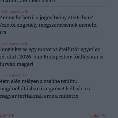
háztulaj, aki most kivár?
026. augusztus 8.
Mennyibe kerül a jogosítvány 2026-ban?
Vezetői engedély megszerzésének menete,
ára
026. augusztus 8.
Ennyit keres egy motoros ételfutár egyetlen
hét alatt 2026-ban Budapesten: főállásban is
durván megéri
026. augusztus 8.
Nem elég mélyen a zsebbe nyúlni:
magánellátásban is egy évet kell várni a
magyar férfiaknak erre a műtétre
NAPTÁR
Tovább