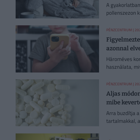
A gyakorlatban
pollenszezon k
PÉNZCENTRUM
| 202
Figyelmeztet
azonnal elv
Hároméves kor 
használata, mi
mozgás- és be
PÉNZCENTRUM
| 202
Aljas módon 
mibe keverté
Arra buzdítja 
tartalmakkal, a