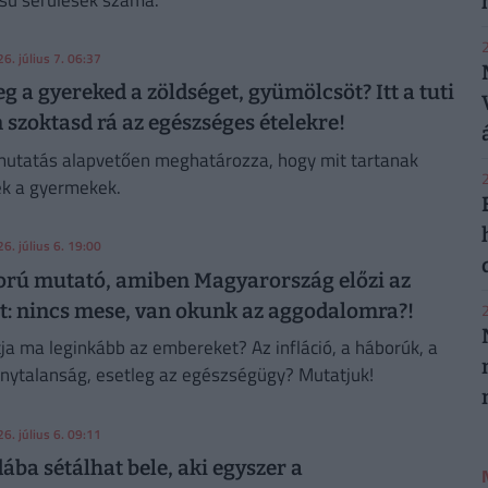
2
6. július 7. 06:37
 a gyereked a zöldséget, gyümölcsöt? Itt a tuti
 szoktasd rá az egészséges ételekre!
mutatás alapvetően meghatározza, hogy mit tartanak
2
k a gyermekek.
26. július 6. 19:00
rú mutató, amiben Magyarország előzi az
ot: nincs mese, van okunk az aggodalomra?!
2
tja ma leginkább az embereket? Az infláció, a háborúk, a
nytalanság, esetleg az egészségügy? Mutatjuk!
6. július 6. 09:11
ába sétálhat bele, aki egyszer a