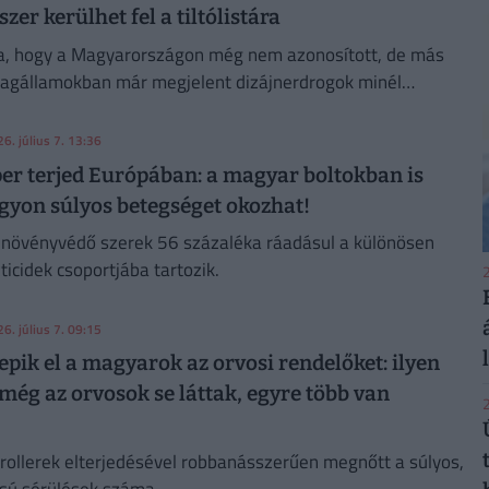
szer kerülhet fel a tiltólistára
ja, hogy a Magyarországon még nem azonosított, de más
tagállamokban már megjelent dizájnerdrogok minél
istára kerüljenek.
6. július 7. 13:36
per terjed Európában: a magyar boltokban is
gyon súlyos betegséget okozhat!
 növényvédő szerek 56 százaléka ráadásul a különösen
icidek csoportjába tartozik.
2
6. július 7. 09:15
pik el a magyarok az orvosi rendelőket: ilyen
még az orvosok se láttak, egyre több van
2
rollerek elterjedésével robbanásszerűen megnőtt a súlyos,
usú sérülések száma.