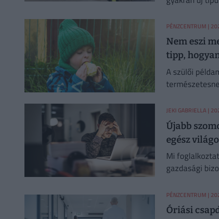
PÉNZCENTRUM
| 202
Nem eszi meg
tipp, hogyan
A szülői példa
természetesne
JEKI GABRIELLA
| 20
Újabb szomo
egész világ
Mi foglalkozta
gazdasági bizo
PÉNZCENTRUM
| 202
Óriási csapd