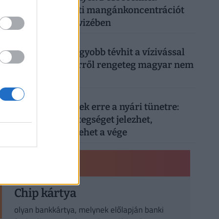
határérték feletti mangánkoncentrációt
mértek a kutak vizében
4
1 hete
Megdőlt a legnagyobb tévhit a vízivással
kapcsolatban: erről rengeteg magyar nem
tudott
5
2 hete
Sokan legyintenek erre a nyári tünetre:
életveszélyes betegséget jelezhet,
tüdőembólia is lehet a vége
PÉNZÜGYI KISOKOS
Chip kártya
olyan bankkártya, melynek előlapján banki