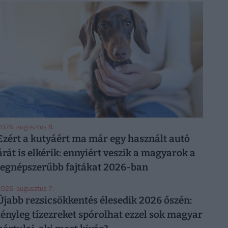
026. augusztus 8.
Ezért a kutyáért ma már egy használt autó
árát is elkérik: ennyiért veszik a magyarok a
legnépszerűbb fajtákat 2026-ban
026. augusztus 7.
Újabb rezsicsökkentés élesedik 2026 őszén:
tényleg tízezreket spórolhat ezzel sok magyar