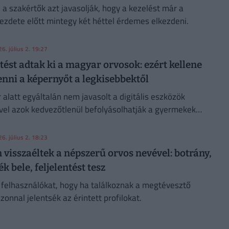
 a szakértők azt javasolják, hogy a kezelést már a
ezdete előtt mintegy két héttel érdemes elkezdeni.
6. július 2. 19:27
ést adtak ki a magyar orvosok: ezért kellene
enni a képernyőt a legkisebbektől
alatt egyáltalán nem javasolt a digitális eszközök
vel azok kedvezőtlenül befolyásolhatják a gyermekek
szédfejlődését
6. július 2. 18:23
visszaéltek a népszerű orvos nevével: botrány,
k bele, feljelentést tesz
a felhasználókat, hogy ha találkoznak a megtévesztő
zonnal jelentsék az érintett profilokat.