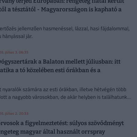
rvány terjed Európában: rengeteg fiatal került
ől a tésztától - Magyarországon is kapható a
ertőzés jellemzően hasmenéssel, lázzal, hasi fájdalommal,
 hányással jár.
6. július 3. 06:35
ógyszertárak a Balaton mellett júliusban: itt
patika a tó közelében esti órákban és a
t nyaralók számára az esti órákban, illetve hétvégén több
dott a nagyobb városokban, de akár helyben is találhatunk
ikát.
6. július 2. 20:33
orvosok a figyelmeztetést: súlyos szövődményt
engeteg magyar által használt orrspray