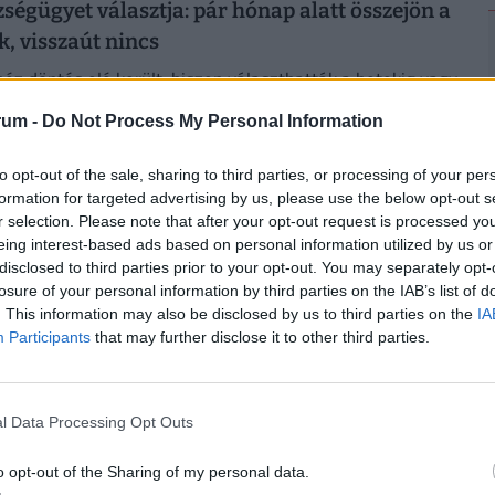
égügyet választja: pár hónap alatt összejön a
k, visszaút nincs
éz döntés elé került, hiszen választhatták a hetekig vagy
ó várakozást az állami egészségügyben, vagy dönthettek a
rum -
Do Not Process My Personal Information
mellett.
6. július 5. 15:37
to opt-out of the sale, sharing to third parties, or processing of your per
 az egészségügyi miniszter: fajsúlyos változás
formation for targeted advertising by us, please use the below opt-out s
r selection. Please note that after your opt-out request is processed y
patikákban,
eing interest-based ads based on personal information utilized by us or
i témát tekintettek át: a gyógyszerügyet és a klinikai
disclosed to third parties prior to your opt-out. You may separately opt-
losure of your personal information by third parties on the IAB’s list of
az ellátási láncot és a gyógyszerészi hivatásrendet,
. This information may also be disclosed by us to third parties on the
IA
vostechnikai és gyógyászati segédeszközök területét.
Participants
that may further disclose it to other third parties.
26. július 3. 19:00
ak vár a vidéki magyarokra: hiába a történelmi
egével tűnnek el a patikák
l Data Processing Opt Outs
 úgy tűnhet, hogy Magyarországon nincs gond a
o opt-out of the Sharing of my personal data.
ssal, a háttérben azonban jelentős átalakulás zajlik. Mi