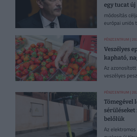
egy tucat új 
módosítás cél
európai uniós 
hamarabb tiltól
PÉNZCENTRUM
| 202
Veszélyes e
kapható, na
Az azonosított
veszélyes peszt
PÉNZCENTRUM
| 202
Tömegével le
sérüléseket 
belőlük
Az elektromos 
gyakran új típ