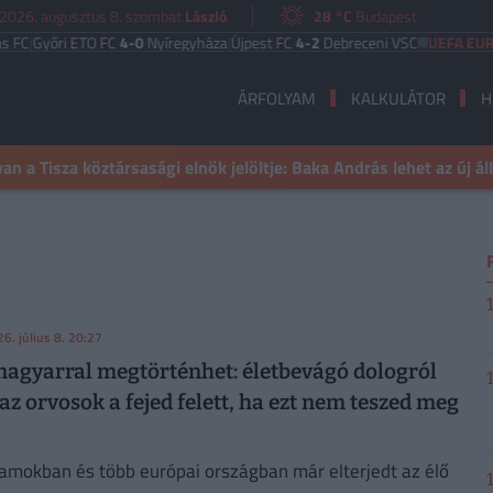
2026. augusztus 8. szombat
László
28 °C
Budapest
ri ETO FC
4-0
Nyíregyháza
|
Újpest FC
4-2
Debreceni VSC
UEFA EURÓPA LI
ÁRFOLYAM
KALKULÁTOR
H
n a Tisza köztársasági elnök jelöltje: Baka András lehet az új á
6. július 8. 20:27
agyarral megtörténhet: életbevágó dologról
z orvosok a fejed felett, ha ezt nem teszed meg
lamokban és több európai országban már elterjedt az élő