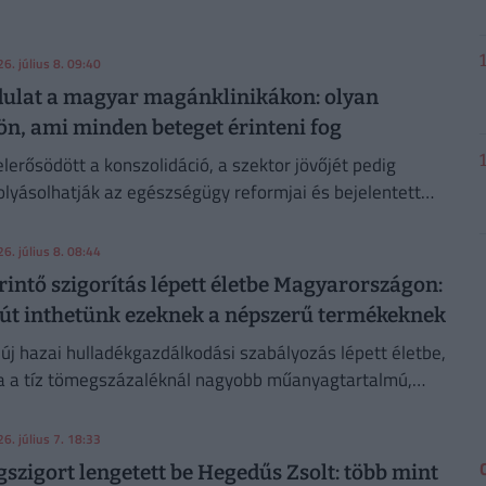
6. július 8. 09:40
ulat a magyar magánklinikákon: olyan
ön, ami minden beteget érinteni fog
elerősödött a konszolidáció, a szektor jövőjét pedig
olyásolhatják az egészségügy reformjai és bejelentett
rvei.
6. július 8. 08:44
rintő szigorítás lépett életbe Magyarországon:
út inthetünk ezeknek a népszerű termékeknek
l új hazai hulladékgazdálkodási szabályozás lépett életbe,
a a tíz tömegszázaléknál nagyobb műanyagtartalmú,
latos italtartó poharak forgalmazását.
6. július 7. 18:33
szigort lengetett be Hegedűs Zsolt: több mint