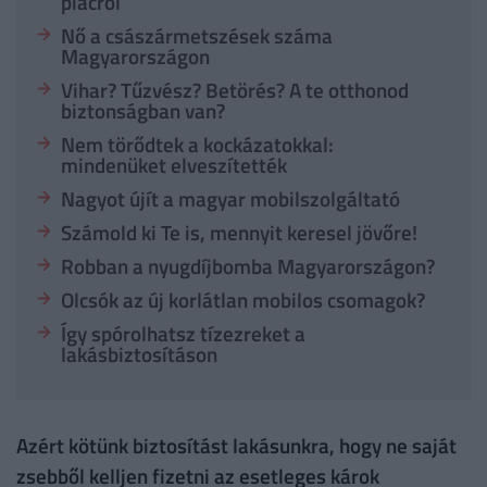
piacról
Nő a császármetszések száma
Magyarországon
Vihar? Tűzvész? Betörés? A te otthonod
biztonságban van?
Nem törődtek a kockázatokkal:
mindenüket elveszítették
Nagyot újít a magyar mobilszolgáltató
Számold ki Te is, mennyit keresel jövőre!
Robban a nyugdíjbomba Magyarországon?
Olcsók az új korlátlan mobilos csomagok?
Így spórolhatsz tízezreket a
lakásbiztosításon
Azért kötünk biztosítást lakásunkra, hogy ne saját
zsebből kelljen fizetni az esetleges károk