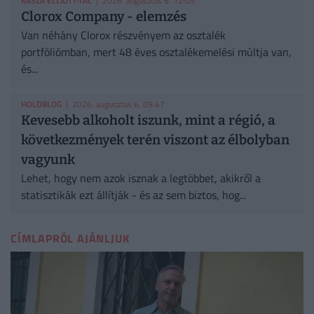
KASZA ELLIOTT-TAL
| 2026. augusztus 6. 12:09
Clorox Company - elemzés
Van néhány Clorox részvényem az osztalék
portfóliómban, mert 48 éves osztalékemelési múltja van,
és...
HOLDBLOG
| 2026. augusztus 6. 09:47
Kevesebb alkoholt iszunk, mint a régió, a
következmények terén viszont az élbolyban
vagyunk
Lehet, hogy nem azok isznak a legtöbbet, akikről a
statisztikák ezt állítják - és az sem biztos, hog...
CÍMLAPRÓL AJÁNLJUK