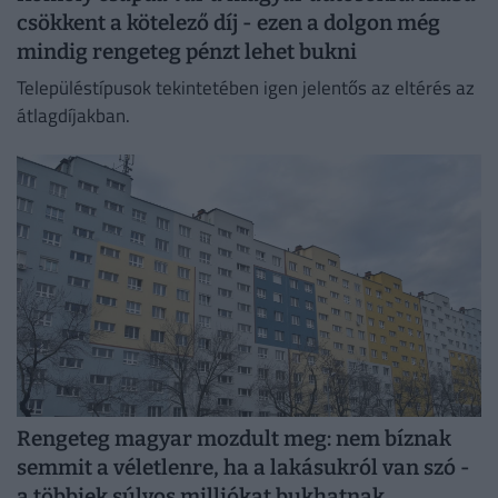
csökkent a kötelező díj - ezen a dolgon még
mindig rengeteg pénzt lehet bukni
Településtípusok tekintetében igen jelentős az eltérés az
átlagdíjakban.
Rengeteg magyar mozdult meg: nem bíznak
semmit a véletlenre, ha a lakásukról van szó -
a többiek súlyos milliókat bukhatnak