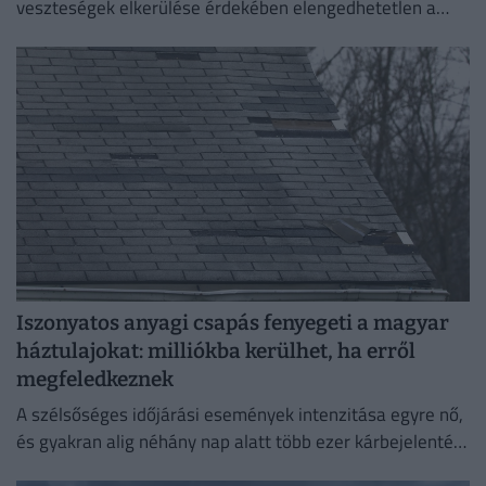
veszteségek elkerülése érdekében elengedhetetlen a
szerződési feltételek alapos áttekintése.
Iszonyatos anyagi csapás fenyegeti a magyar
háztulajokat: milliókba kerülhet, ha erről
megfeledkeznek
A szélsőséges időjárási események intenzitása egyre nő,
és gyakran alig néhány nap alatt több ezer kárbejelentést
eredményeznek, emiatt pedig egyre fontosabbá válik a