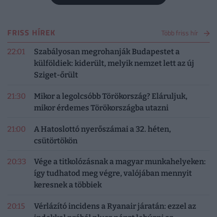
FRISS HÍREK
Több friss hír
22:01
Szabályosan megrohanják Budapestet a
külföldiek: kiderült, melyik nemzet lett az új
Sziget-őrült
21:30
Mikor a legolcsóbb Törökország? Eláruljuk,
mikor érdemes Törökországba utazni
21:00
A Hatoslottó nyerőszámai a 32. héten,
csütörtökön
20:33
Vége a titkolózásnak a magyar munkahelyeken:
így tudhatod meg végre, valójában mennyit
keresnek a többiek
20:15
Vérlázító incidens a Ryanair járatán: ezzel az