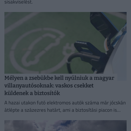
sisakviselést.
Mélyen a zsebükbe kell nyúlniuk a magyar
villanyautósoknak: vaskos csekket
küldenek a biztosítók
A hazai utakon futó elektromos autók száma már jócskán
átlépte a százezres határt, ami a biztosítási piacon is
egyértelműen érezteti a hatását.