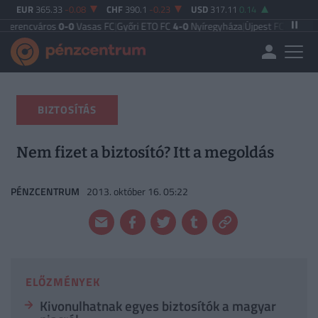
EUR
365.33
-0.08
CHF
390.1
-0.23
USD
317.11
0.14
ros
0-0
Vasas FC
|
Győri ETO FC
4-0
Nyíregyháza
|
Újpest FC
4-2
Debreceni VS
BIZTOSÍTÁS
Nem fizet a biztosító? Itt a megoldás
PÉNZCENTRUM
2013. október 16. 05:22
ELŐZMÉNYEK
Kivonulhatnak egyes biztosítók a magyar