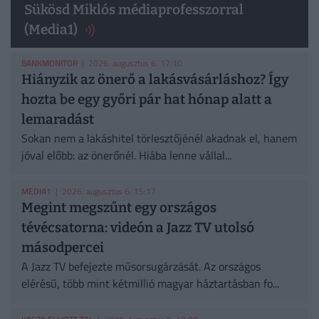
Sükösd Miklós médiaprofesszorral
(Media1)
BANKMONITOR
| 2026. augusztus 6. 17:10
Hiányzik az önerő a lakásvásárláshoz? Így
hozta be egy győri pár hat hónap alatt a
lemaradást
Sokan nem a lakáshitel törlesztőjénél akadnak el, hanem
jóval előbb: az önerőnél. Hiába lenne vállal...
MEDIA1
| 2026. augusztus 6. 15:17
Megint megszűnt egy országos
tévécsatorna: videón a Jazz TV utolsó
másodpercei
A Jazz TV befejezte műsorsugárzását. Az országos
elérésű, több mint kétmillió magyar háztartásban fo...