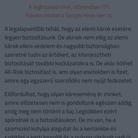
A legfrissebb hírek, időrendben ITT!
Kövess minket a Google Hírek-ben is!
A legalapvetőbb tehát, hogy az elemi károk esetére
legyen biztosításunk. De akinek nem elég az elemi
károk elleni védelem és nagyobb biztonságban
szeretné tudni az értékeit, az kiterjesztheti
biztosítását további kockázatokra is. De akár köthet
All-Risk biztosítást is, ami olyan esetekben is fizet,
amire egy egyszerű szerződés nem nyújt fedezetet.
Előfordulhat, hogy olyan káresemény ér minket,
amire előzetesen nem is gondoltunk egészen addig,
amíg meg nem történt a baj. Legtöbben ezért
spórolnak is a biztosításukon. De mi van, ha a
szomszéd kutyája alagutat ás a kertünkbe és
széttépi a kerti locsolót és a nyáron vásárolt vadi új