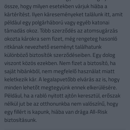
össze, hogy milyen esetekben várjuk hiába a
kártérítést. Ilyen káreseményeket találunk itt, amit
például egy polgárháború vagy egyéb katonai
támadás okoz. Több szerződés az atomsugárzás
okozta károkra sem fizet, még rengeteg hasonló
ritkának nevezhető eseményt találhatunk
különböző biztosítók szerződéseiben. Egy dolog
viszont közös ezekben. Nem fizet a biztosító, ha
saját hibánkból, nem megfelelő használat miatt
keletkezik kár. A legalapvetőbb elvárás az is, hogy
minden lehetőt megtegyünk ennek elkerülésére.
Például, ha a rabló nyitott ajtón keresztül, erőszak
nélkül jut be az otthonunkba nem valószínű, hogy
egy fillért is kapunk, hiába van drága All-Risk
biztosításunk.