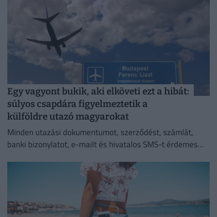
Egy vagyont bukik, aki elköveti ezt a hibát:
súlyos csapdára figyelmeztetik a
külföldre utazó magyarokat
Minden utazási dokumentumot, szerződést, számlát,
banki bizonylatot, e-mailt és hivatalos SMS-t érdemes
megőriznie annak, aki utazásszervezőn keresztül indul
külföldi nyaralásra.