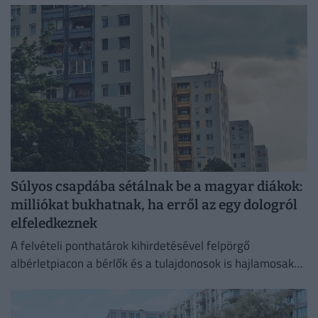
Súlyos csapdába sétálnak be a magyar diákok:
milliókat bukhatnak, ha erről az egy dologról
elfeledkeznek
A felvételi ponthatárok kihirdetésével felpörgő
albérletpiacon a bérlők és a tulajdonosok is hajlamosak
megfeledkezni a megfelelő lakásbiztosításról.