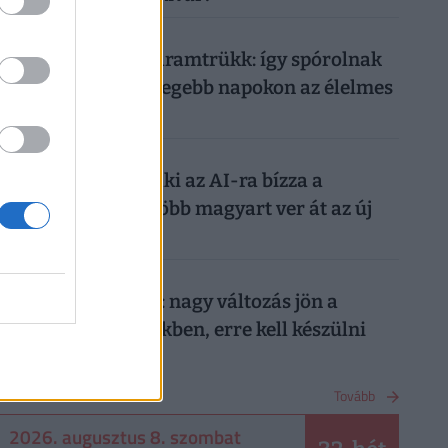
026. augusztus 7.
Működik a legális áramtrükk: így spórolnak
tízezreket a legmelegebb napokon az élelmes
magyarok
026. augusztus 7.
Nagyon ráfázhat, aki az AI-ra bízza a
nyaralását: egyre több magyart ver át az új
digitális trend
026. augusztus 7.
Döntött a kormány: nagy változás jön a
háziorvosi rendelőkben, erre kell készülni
NAPTÁR
Tovább
2026. augusztus 8. szombat