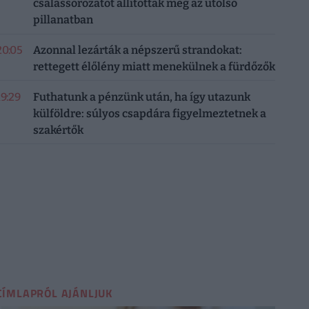
csalássorozatot állítottak meg az utolsó
pillanatban
20:05
Azonnal lezárták a népszerű strandokat:
rettegett élőlény miatt menekülnek a fürdőzők
19:29
Futhatunk a pénzünk után, ha így utazunk
külföldre: súlyos csapdára figyelmeztetnek a
szakértők
CÍMLAPRÓL AJÁNLJUK