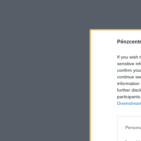
Pénzcent
If you wish 
sensitive in
confirm you
continue se
information 
further disc
participants
Downstream 
Persona