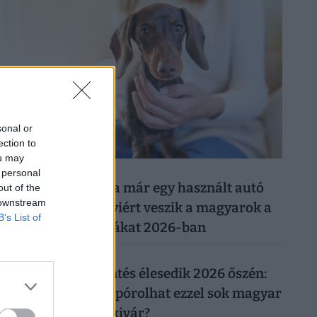
sonal or
ection to
ou may
026. augusztus 8.
 personal
Ezért a kutyáért ma már egy használt autó
out of the
 downstream
árát is elkérik: ennyiért veszik a magyarok a
B’s List of
legnépszerűbb fajtákat 2026-ban
026. augusztus 7.
Újabb rezsicsökkentés élesedik 2026 őszén:
tényleg tízezreket spórolhat ezzel sok magyar
háztulaj, aki most kivár?