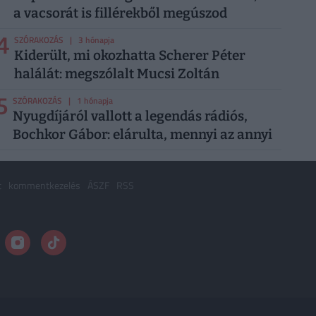
a vacsorát is fillérekből megúszod
4
SZÓRAKOZÁS
| 3 hónapja
Kiderült, mi okozhatta Scherer Péter
halálát: megszólalt Mucsi Zoltán
5
SZÓRAKOZÁS
| 1 hónapja
Nyugdíjáról vallott a legendás rádiós,
Bochkor Gábor: elárulta, mennyi az annyi
t
kommentkezelés
ÁSZF
RSS