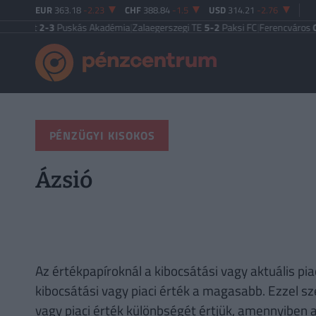
EUR
363.18
-2.23
CHF
388.84
-1.5
USD
314.21
-2.76
apest
2-3
Puskás Akadémia
|
Zalaegerszegi TE
5-2
Paksi FC
|
Ferencváros
0-0
PÉNZÜGYI KISOKOS
Ázsió
Az értékpapíroknál a kibocsátási vagy aktuális pi
kibocsátási vagy piaci érték a magasabb. Ezzel sz
vagy piaci érték különbségét értjük, amennyiben a