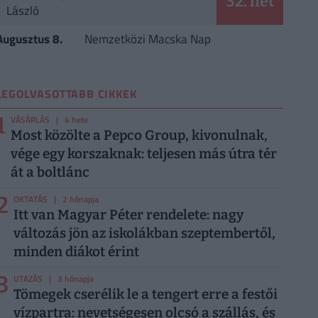
32. hét
László
Augusztus 8.
Nemzetközi Macska Nap
LEGOLVASOTTABB CIKKEK
1
VÁSÁRLÁS
| 4 hete
Most közölte a Pepco Group, kivonulnak,
vége egy korszaknak: teljesen más útra tér
át a boltlánc
2
OKTATÁS
| 2 hónapja
Itt van Magyar Péter rendelete: nagy
változás jön az iskolákban szeptembertől,
minden diákot érint
3
UTAZÁS
| 3 hónapja
Tömegek cserélik le a tengert erre a festői
vízpartra: nevetségesen olcsó a szállás, és