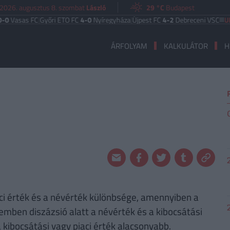
2026. augusztus 8. szombat
László
29 °C
Budapest
Vasas FC
|
Győri ETO FC
4-0
Nyíregyháza
|
Újpest FC
4-2
Debreceni VSC
UEFA
ÁRFOLYAM
KALKULÁTOR
H
aci érték és a névérték különbsége, amennyiben a
emben diszázsió alatt a névérték és a kibocsátási
 kibocsátási vagy piaci érték alacsonyabb.