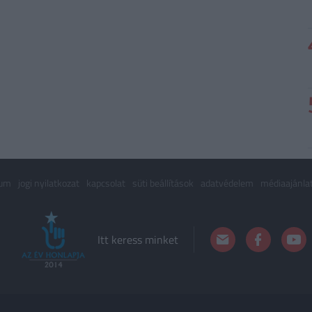
zum
jogi nyilatkozat
kapcsolat
süti beállítások
adatvédelem
médiaajánla
Itt keress minket