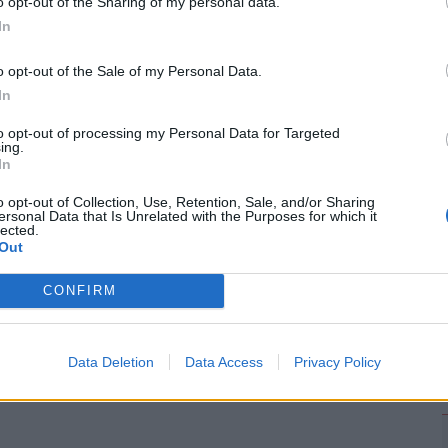
o opt-out of the Sharing of my personal data.
In
2
o opt-out of the Sale of my Personal Data.
In
to opt-out of processing my Personal Data for Targeted
ing.
2
In
o opt-out of Collection, Use, Retention, Sale, and/or Sharing
ersonal Data that Is Unrelated with the Purposes for which it
lected.
Out
2
CONFIRM
Data Deletion
Data Access
Privacy Policy