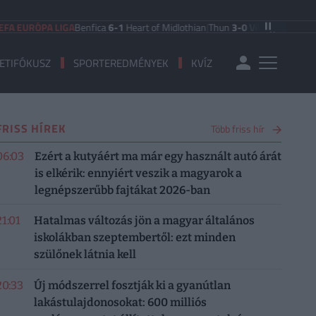
 EURÓPA LIGA
Benfica
6-1
Heart of Midlothian
|
Thun
3-0
Vikingur Reykjavik
|
ETIFÓKUSZ
SPORTEREDMÉNYEK
KVÍZ
FRISS HÍREK
Több friss hír
06:03
Ezért a kutyáért ma már egy használt autó árát
is elkérik: ennyiért veszik a magyarok a
legnépszerűbb fajtákat 2026-ban
21:01
Hatalmas változás jön a magyar általános
iskolákban szeptembertől: ezt minden
szülőnek látnia kell
20:33
Új módszerrel fosztják ki a gyanútlan
lakástulajdonosokat: 600 milliós