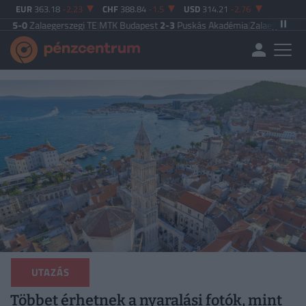
EUR
363.18
-2.23
CHF
388.84
-1.5
USD
314.21
-2.76
Zalaegerszegi TE
|
MTK Budapest
2-3
Puskás Akadémia
|
Zalaegerszegi TE
5-2
UTAZÁS
Többet érhetnek a nyaralási fotók, mint