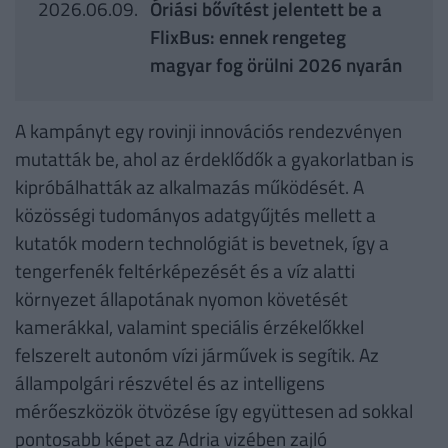
2026.06.09.
Óriási bővítést jelentett be a
FlixBus: ennek rengeteg
magyar fog örülni 2026 nyarán
A kampányt egy rovinji innovációs rendezvényen
mutatták be, ahol az érdeklődők a gyakorlatban is
kipróbálhatták az alkalmazás működését. A
közösségi tudományos adatgyűjtés mellett a
kutatók modern technológiát is bevetnek, így a
tengerfenék feltérképezését és a víz alatti
környezet állapotának nyomon követését
kamerákkal, valamint speciális érzékelőkkel
felszerelt autonóm vízi járművek is segítik. Az
állampolgári részvétel és az intelligens
mérőeszközök ötvözése így együttesen ad sokkal
pontosabb képet az Adria vizében zajló