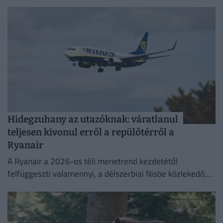
nemzetközi repülőterén.
Hidegzuhany az utazóknak: váratlanul
teljesen kivonul erről a repülőtérről a
Ryanair
A Ryanair a 2026-os téli menetrend kezdetétől
felfüggeszti valamennyi, a délszerbiai Nisbe közlekedő,
illetve onnan induló járatát.