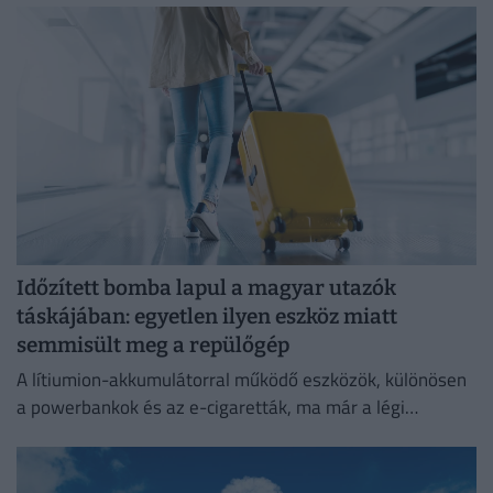
Időzített bomba lapul a magyar utazók
táskájában: egyetlen ilyen eszköz miatt
semmisült meg a repülőgép
A lítiumion-akkumulátorral működő eszközök, különösen
a powerbankok és az e-cigaretták, ma már a légi
közlekedés egyik legnagyobb biztonsági kockázatát
jelentik.