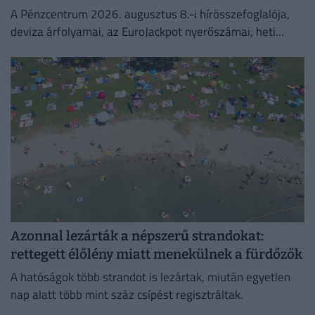
A Pénzcentrum 2026. augusztus 8.-i hírösszefoglalója,
deviza árfolyamai, az EuroJackpot nyerőszámai, heti
akciók és várható időjárás egy helyen!
Azonnal lezárták a népszerű strandokat:
rettegett élőlény miatt menekülnek a fürdőzők
A hatóságok több strandot is lezártak, miután egyetlen
nap alatt több mint száz csípést regisztráltak.