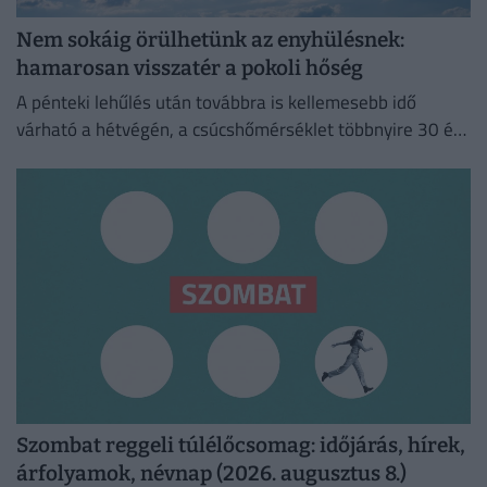
Nem sokáig örülhetünk az enyhülésnek:
hamarosan visszatér a pokoli hőség
A pénteki lehűlés után továbbra is kellemesebb idő
várható a hétvégén, a csúcshőmérséklet többnyire 30 és
35 fok között alakul.
Szombat reggeli túlélőcsomag: időjárás, hírek,
árfolyamok, névnap (2026. augusztus 8.)