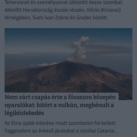
Tehervonat és személyvonat ütközött össze szombat
délelőtt Horvátország északi részén, Kőrös (Krizevci)
térségében, Sveti Ivan Zabno és Gradec között.
Nem várt csapás érte a főszezon közepén
nyaralókat: kitört a vulkán, megbénult a
légiközlekedés
Az Etna újabb kitörése miatt szombaton fel kellett
függeszteni az érkező járatokat a szicíliai Catania