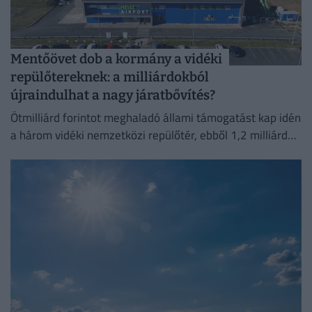
Mentőövet dob a kormány a vidéki
repülőtereknek: a milliárdokból
újraindulhat a nagy járatbővítés?
Ötmilliárd forintot meghaladó állami támogatást kap idén
a három vidéki nemzetközi repülőtér, ebből 1,2 milliárd
forint jut a sármelléki Hévíz–Balaton Airportnak.