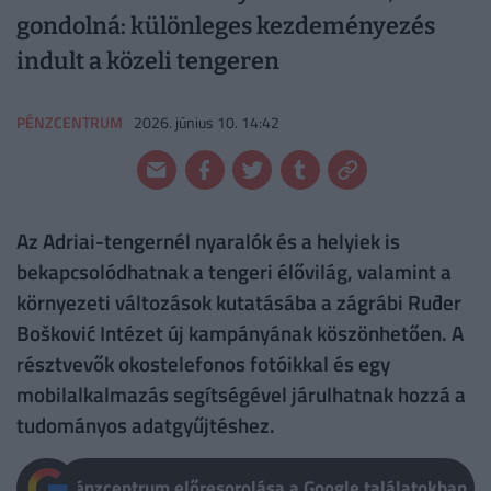
gondolná: különleges kezdeményezés
indult a közeli tengeren
PÉNZCENTRUM
2026. június 10. 14:42
Az Adriai-tengernél nyaralók és a helyiek is
bekapcsolódhatnak a tengeri élővilág, valamint a
környezeti változások kutatásába a zágrábi Ruđer
Bošković Intézet új kampányának köszönhetően. A
résztvevők okostelefonos fotóikkal és egy
mobilalkalmazás segítségével járulhatnak hozzá a
tudományos adatgyűjtéshez.
Pénzcentrum előresorolása a Google találatokban