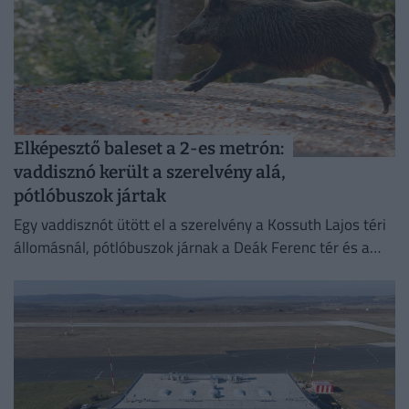
Elképesztő baleset a 2-es metrón:
vaddisznó került a szerelvény alá,
pótlóbuszok jártak
Egy vaddisznót ütött el a szerelvény a Kossuth Lajos téri
állomásnál, pótlóbuszok járnak a Deák Ferenc tér és a
Déli pályaudvar között.