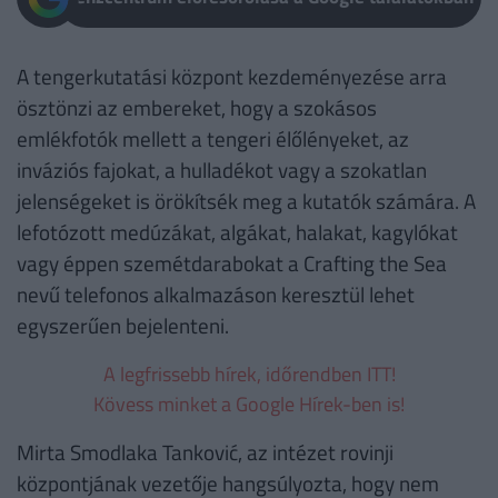
A tengerkutatási központ kezdeményezése arra
ösztönzi az embereket, hogy a szokásos
emlékfotók mellett a tengeri élőlényeket, az
inváziós fajokat, a hulladékot vagy a szokatlan
jelenségeket is örökítsék meg a kutatók számára. A
lefotózott medúzákat, algákat, halakat, kagylókat
vagy éppen szemétdarabokat a Crafting the Sea
nevű telefonos alkalmazáson keresztül lehet
egyszerűen bejelenteni.
A legfrissebb hírek, időrendben ITT!
Kövess minket a Google Hírek-ben is!
Mirta Smodlaka Tanković, az intézet rovinji
központjának vezetője hangsúlyozta, hogy nem