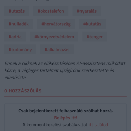
#utazás
#okostelefon
#nyaralás
#hulladék
#horvátország
#kutatás
#adria
#környezetvédelem
#tenger
#tudomány
#alkalmazás
Ennek a cikknek az előkészítésében AI-asszisztens működött
közre, a végleges tartalmat újságírónk szerkesztette és
ellenőrizte.
0 HOZZÁSZÓLÁS
Csak bejelentkezett felhasználó szólhat hozzá.
Belépés itt!
A kommentkezelési szabályzatot
itt találod
.