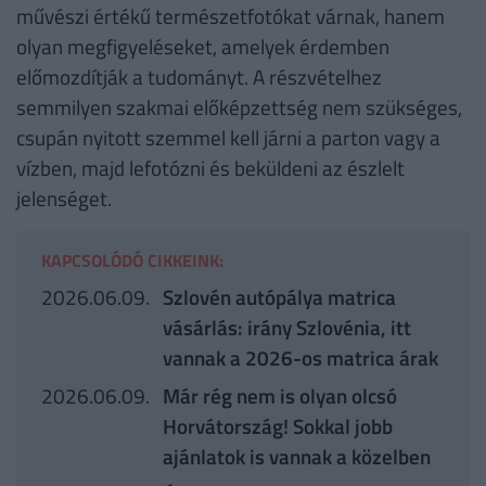
művészi értékű természetfotókat várnak, hanem
olyan megfigyeléseket, amelyek érdemben
előmozdítják a tudományt. A részvételhez
semmilyen szakmai előképzettség nem szükséges,
csupán nyitott szemmel kell járni a parton vagy a
vízben, majd lefotózni és beküldeni az észlelt
jelenséget.
KAPCSOLÓDÓ CIKKEINK:
2026.06.09.
Szlovén autópálya matrica
vásárlás: irány Szlovénia, itt
vannak a 2026-os matrica árak
2026.06.09.
Már rég nem is olyan olcsó
Horvátország! Sokkal jobb
ajánlatok is vannak a közelben