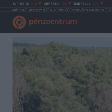
EUR
363.18
-2.23
CHF
388.84
-1.5
USD
314.21
-2.76
kadémia
|
Zalaegerszegi TE
5-2
Paksi FC
|
Ferencváros
0-0
Vasas FC
|
Győri ETO