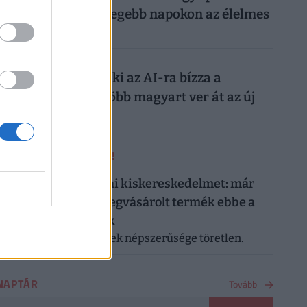
tízezreket a legmelegebb napokon az élelmes
magyarok
026. augusztus 7.
Nagyon ráfázhat, aki az AI-ra bízza a
nyaralását: egyre több magyart ver át az új
digitális trend
ERRŐL NE MARADJ LE!
Letarolták az európai kiskereskedelmet: már
minden második megvásárolt termék ebbe a
kategóriába tartozik
A saját márkás termékek népszerűsége töretlen.
NAPTÁR
Tovább