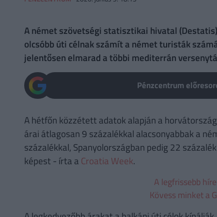
A német szövetségi statisztikai hivatal (Destatis
olcsóbb úti célnak számít a német turisták szám
jelentősen elmarad a többi mediterrán versenytár
Pénzcentrum előresoro
A hétfőn közzétett adatok alapján a horvátországi
árai átlagosan 9 százalékkal alacsonyabbak a n
százalékkal, Spanyolországban pedig 22 százalékk
képest - írta a
Croatia Week
.
A legfrissebb hír
Kövess minket a G
A legkedvezőbb árakat a balkáni úti célok kínáljá