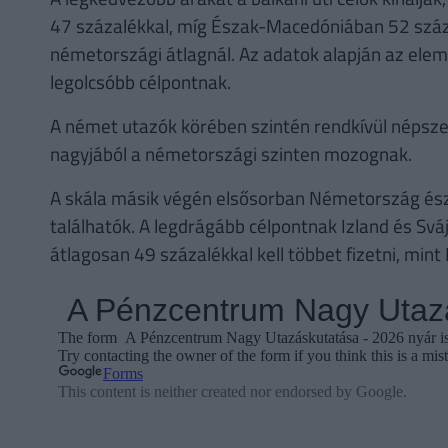
47 százalékkal, míg Észak-Macedóniában 52 százal
németországi átlagnál. Az adatok alapján az ele
legolcsóbb célpontnak.
A német utazók körében szintén rendkívül népsze
nagyjából a németországi szinten mozognak.
A skála másik végén elsősorban Németország észak
találhatók. A legdrágább célpontnak Izland és Sváj
átlagosan 49 százalékkal kell többet fizetni, mi