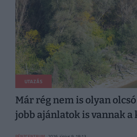
UTAZÁS
Már rég nem is olyan olcs
jobb ajánlatok is vannak a
PÉNZCENTRUM
2026. június 9. 18:13