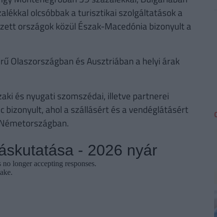
ékkal olcsóbbak a turisztikai szolgáltatások a
mzett országok közül Észak-Macedónia bizonyult a
rű Olaszországban és Ausztriában a helyi árak
i és nyugati szomszédai, illetve partnerei
c bizonyult, ahol a szállásért és a vendéglátásért
nt Németországban.