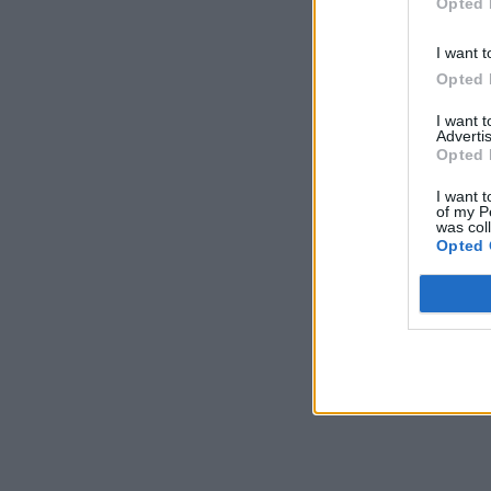
Opted 
I want t
Opted 
I want 
Advertis
Opted 
I want t
of my P
was col
Opted 