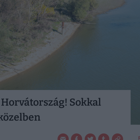
ó Horvátország! Sokkal
 közelben