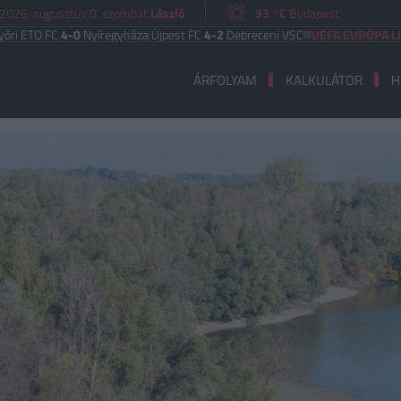
2026. augusztus 8. szombat
László
33 °C
Budapest
 FC
4-0
Nyíregyháza
|
Újpest FC
4-2
Debreceni VSC
UEFA EURÓPA LIGA
Benf
ÁRFOLYAM
KALKULÁTOR
H