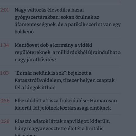
12:01
Nagy változás élesedik a hazai
gyógyszertárakban: sokan örülnek az
áfamentességnek, de a patikák szerint van egy
bökkenő
11:34
Mentőövet dob a kormány a vidéki
repülőtereknek: a milliárdokból újraindulhat a
nagy járatbővítés?
11:03
“Ez már nekünk is sok”: bejelzett a
Katasztrófavédelem, tízezer helyen csaptak
fel a lángok itthon
10:56
Elkezdődött a Tisza frakcióülése: Hamarosan
kiderül, kit jelölnek köztársasági elnöknek
10:28
Riasztó adatok láttak napvilágot: kiderült,
hány magyar vesztette életét a brutális
hőségben