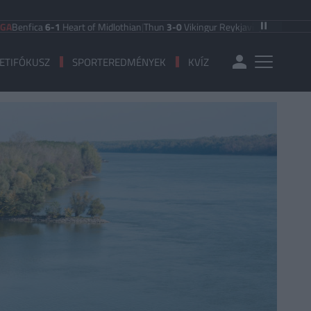
ica
6-1
Heart of Midlothian
|
Thun
3-0
Vikingur Reykjavik
|
PAOK Saloniki
0-1
An
ETIFÓKUSZ
SPORTEREDMÉNYEK
KVÍZ