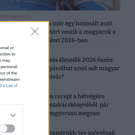
026. augusztus 8.
Ezért a kutyáért ma már egy használt autó
árát is elkérik: ennyiért veszik a magyarok a
legnépszerűbb fajtákat 2026-ban
sonal or
026. augusztus 7.
ection to
Újabb rezsicsökkentés élesedik 2026 őszén:
ou may
 personal
tényleg tízezreket spórolhat ezzel sok magyar
out of the
háztulaj, aki most kivár?
 downstream
B’s List of
026. augusztus 8.
Két olcsó húsmentes recept a hétvégére
Frank Júlia filléres szakácskönyvéből: pár
száz forintból, villámgyorsan megvan
026. augusztus 7.
Működik a legális áramtrükk: így spórolnak