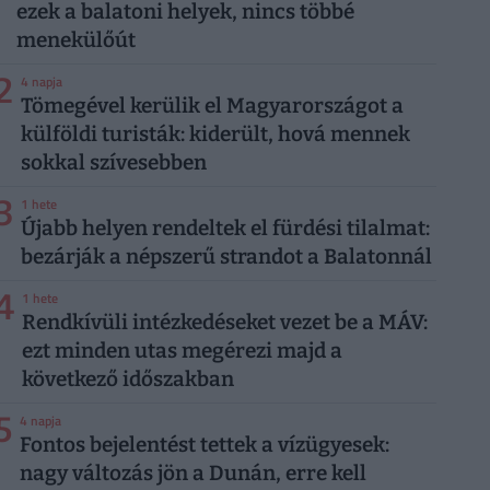
ezek a balatoni helyek, nincs többé
menekülőút
2
4 napja
Tömegével kerülik el Magyarországot a
külföldi turisták: kiderült, hová mennek
sokkal szívesebben
3
1 hete
Újabb helyen rendeltek el fürdési tilalmat:
bezárják a népszerű strandot a Balatonnál
4
1 hete
Rendkívüli intézkedéseket vezet be a MÁV:
ezt minden utas megérezi majd a
következő időszakban
5
4 napja
Fontos bejelentést tettek a vízügyesek:
nagy változás jön a Dunán, erre kell