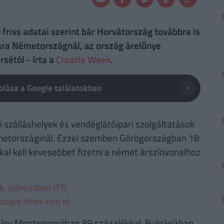
) friss adatai szerint bár Horvátország továbbra is
ára Németországnál, az ország árelőnye
sétól - írta a
Croatia Week
.
lása a Google találatokban
 szálláshelyek és vendéglátóipari szolgáltatások
émetországinál. Ezzel szemben Görögországban 18
al kell kevesebbet fizetni a német árszínvonalhoz
ek, időrendben ITT!
oogle Hírek-ben is!
k, így Montenegróban 39 százalékkal, Bulgáriában