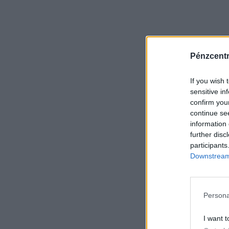
Pénzcent
If you wish 
sensitive in
confirm you
continue se
information 
further disc
participants
Downstream 
Persona
I want t