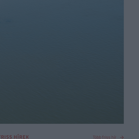
FRISS HÍREK
Több friss hír