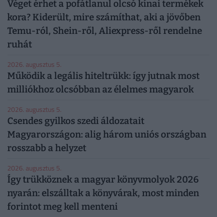
Véget érhet a pofátlanul olcsó kínai termékek
kora? Kiderült, mire számíthat, aki a jövőben
Temu-ról, Shein-ről, Aliexpress-ről rendelne
ruhát
2026. augusztus 5.
Működik a legális hiteltrükk: így jutnak most
milliókhoz olcsóbban az élelmes magyarok
2026. augusztus 5.
Csendes gyilkos szedi áldozatait
Magyarországon: alig három uniós országban
rosszabb a helyzet
2026. augusztus 5.
Így trükköznek a magyar könyvmolyok 2026
nyarán: elszálltak a könyvárak, most minden
forintot meg kell menteni