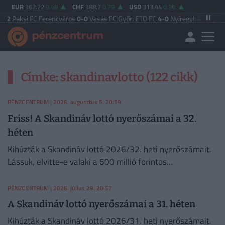
EUR
362.22
0.48
CHF
388.7
0.79
USD
313.44
0.36
2
Paksi FC
|
Ferencváros
0-0
Vasas FC
|
Győri ETO FC
4-0
Nyíregyháza
|
Újpest 
Címke: skandinavlotto (122 cikk)
PÉNZCENTRUM
| 2026. augusztus 5. 20:59
Friss! A Skandináv lottó nyerőszámai a 32.
héten
Kihúzták a Skandináv lottó 2026/32. heti nyerőszámait.
Lássuk, elvitte-e valaki a 600 millió forintos
főnyereményt.
PÉNZCENTRUM
| 2026. július 29. 20:57
A Skandináv lottó nyerőszámai a 31. héten
Kihúzták a Skandináv lottó 2026/31. heti nyerőszámait.