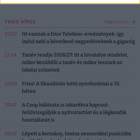
FRISS HÍREK
Több friss hír
22:02
Itt vannak a friss Telekom-eredmények: így
indul neki a következő negyedéveknek a gigacég
21:34
Tanév rendje 2026/27: itt a hivatalos rendelet,
mikor kezdődik a tanév és mikor lesznek az
iskolai szünetek
20:59
Friss! A Skandináv lottó nyerőszámai a 32.
héten
20:47
A Coop hálózata is takarékra kapcsol:
felülvizsgálják a nyitvatartást és a légkondik
használatát is
20:37
Lépett a kormány, fontos nemzetközi pozícióba