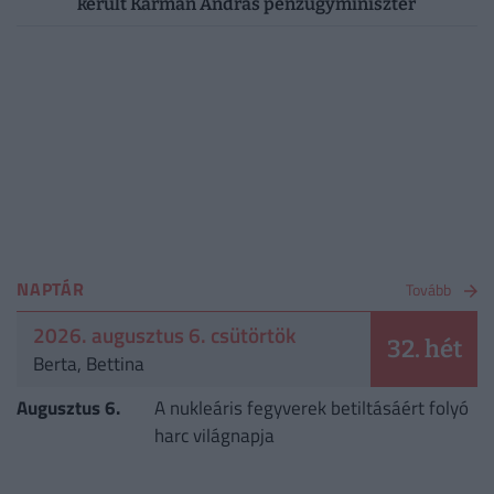
került Kármán András pénzügyminiszter
NAPTÁR
Tovább
2026. augusztus 6. csütörtök
32. hét
Berta, Bettina
Augusztus 6.
A nukleáris fegyverek betiltásáért folyó
harc világnapja