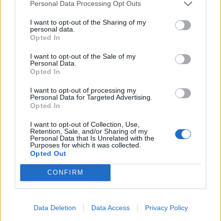
centikre voltak a milliárdoktól
Personal Data Processing Opt Outs
Kihúzták az Eurojackpot 16. heti pénteki nyerőszámait.
I want to opt-out of the Sharing of my
personal data.
Két magyar ébredt milliomosként, összesen több mint 16
Opted In
ezer honfitársunknaqk volt szerencséje a szuperlottón.
I want to opt-out of the Sale of my
PÉNZCENTRUM
| 2026. április 15. 21:05
Personal Data.
Opted In
A Skandináv lottó nyerőszámai a 16. héten
Vajon rámosolygott valakire ma a szerencse a Skandináv
I want to opt-out of processing my
Personal Data for Targeted Advertising.
lottón, és hazavitte a főnyereményt? Mutatjuk a friss
Opted In
nyerőszámokat!
I want to opt-out of Collection, Use,
PÉNZCENTRUM
| 2026. április 8. 21:00
Retention, Sale, and/or Sharing of my
Personal Data that Is Unrelated with the
A Skandináv lottó nyerőszámai a 15. héten
Purposes for which it was collected.
Opted Out
Vajon rámosolygott valakire ma a szerencse, és hazavitte
CONFIRM
a kétszázmilliós várható főnyereményt? Mutatjuk a
nyerőszámokat!
Data Deletion
Data Access
Privacy Policy
1
2
3
4
5
6
7