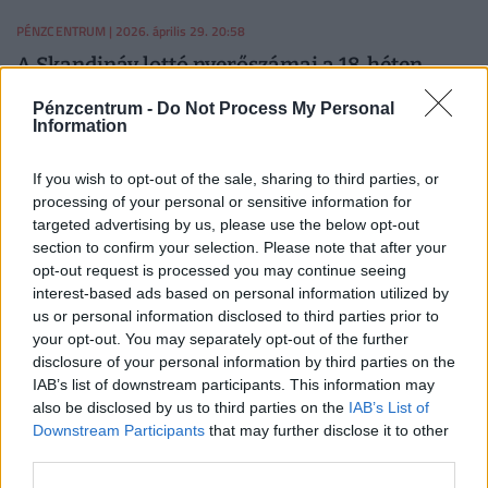
29; 30.
PÉNZCENTRUM
| 2026. április 29. 20:58
A Skandináv lottó nyerőszámai a 18. héten,
2026-ban
Pénzcentrum -
Do Not Process My Personal
Information
Kihúzták a Skandináv lottó 2026/18. heti nyerőszámait.
Mutatjuk, elvitték-e ezen a héten a főnyereményt.
If you wish to opt-out of the sale, sharing to third parties, or
processing of your personal or sensitive information for
PÉNZCENTRUM
| 2026. április 22. 20:58
targeted advertising by us, please use the below opt-out
section to confirm your selection. Please note that after your
A Skandináv lottó nyerőszámai a 17. héten,
opt-out request is processed you may continue seeing
2026-ban
interest-based ads based on personal information utilized by
Kihúzták a Skandináv lottó 2026/17. heti nyerőszámait.
us or personal information disclosed to third parties prior to
your opt-out. You may separately opt-out of the further
Mutatjuk, elvitték-e ezen a héten is a főnyeremény.
disclosure of your personal information by third parties on the
IAB’s list of downstream participants. This information may
PÉNZCENTRUM
| 2026. április 18. 08:02
also be disclosed by us to third parties on the
IAB’s List of
Downstream Participants
that may further disclose it to other
Döbbenet az európai szuperlottó pénteki
third parties.
sorsolásán: rengeteg magyar foghatja a fejét,