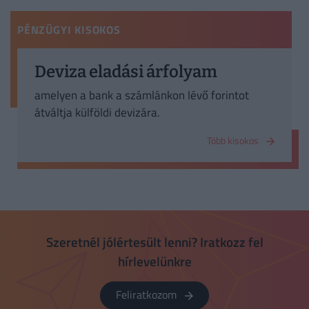
PÉNZÜGYI KISOKOS
Deviza eladási árfolyam
amelyen a bank a számlánkon lévő forintot
átváltja külföldi devizára.
Több kisokos
Szeretnél jólértesült lenni? Iratkozz fel
hírlevelünkre
Feliratkozom