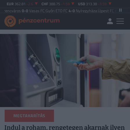
EUR
362.81
-2.6
CHF
388.75
-1.59
USD
313.38
-3.59
áros
0-0
Vasas FC
|
Győri ETO FC
4-0
Nyíregyháza
|
Újpest FC
4-2
Debreceni V
MEGTAKARÍTÁS
Indul a roham, rengetegen akarnak ilyen