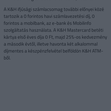
A K&H ifjúsági számlacsomag további előnyei közé
tartozik a 0 forintos havi számlavezetési díj, 0
forintos a mobilbank, az e-bank és Mobilinfo
szolgáltatás használata. A K&H Mastercard betéti
kártya első éves díja 0 Ft, majd 25%-os kedvezmény
a második évtől, illetve havonta két alkalommal
díjmentes a készpénzfelvétel belföldön K&H ATM-
ből.