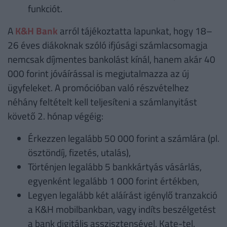
funkciót.
A
K&H Bank
arról tájékoztatta lapunkat, hogy 18–
26 éves diákoknak szóló ifjúsági számlacsomagja
nemcsak díjmentes bankolást kínál, hanem akár 40
000 forint jóváírással is megjutalmazza az új
ügyfeleket. A promócióban való részvételhez
néhány feltételt kell teljesíteni a számlanyitást
követő 2. hónap végéig:
Érkezzen legalább 50 000 forint a számlára (pl.
ösztöndíj, fizetés, utalás),
Történjen legalább 5 bankkártyás vásárlás,
egyenként legalább 1 000 forint értékben,
Legyen legalább két aláírást igénylő tranzakció
a K&H mobilbankban, vagy indíts beszélgetést
a bank digitális asszisztensével, Kate-tel.