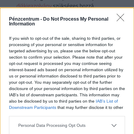
diákigazolvány
szükséges hozzá,
A kártyával történő vásárlás belföldön és
Pénzcentrum -
Do Not Process My Personal
külföldön is díjmentes,
Information
Ráadásul 0 forintért vehetnek fel készpénzt
külföldön az Intesa Sanpaolo csoporthoz
If you wish to opt-out of the sale, sharing to third parties, or
processing of your personal or sensitive information for
tartozó ATM-ekből, 12 országban, ami
targeted advertising by us, please use the below opt-out
különösen előnyös lehet utazó fiataloknak vagy
section to confirm your selection. Please note that after your
külföldön tanulóknak.
opt-out request is processed you may continue seeing
interest-based ads based on personal information utilized by
A
Gránit Bank Diákszámlája
esetében a
us or personal information disclosed to third parties prior to
your opt-out. You may separately opt-out of the further
számlavezetés és a bankkártyás vásárlás teljesen
disclosure of your personal information by third parties on the
ingyenes, valamint az eBank, NetBank, TeleBank és
IAB’s list of downstream participants. This information may
VideóBank szolgáltatások havidíja is 0 forint, mivel
also be disclosed by us to third parties on the
IAB’s List of
Downstream Participants
that may further disclose it to other
ezek a csomag részét képezik.
third parties.
A legfontosabb előnyök:
Personal Data Processing Opt Outs