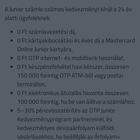
A Junior számla számos kedvezményt kínál a 24 év
alatti ügyfeleknek:
0 Ft számlavezetési díj,
0 Ft kártyakibocsátási és éves díj a Mastercard
Online Junior kártyára,
0 Ft OTP internet- és mobilbank használat,
0 Ft készpénzfelvétel havi kétszer, összesen
150 000 forintig OTP ATM-ből vagy postai
terminálon,
0 Ft elektronikus átutalás havonta összesen
100 000 forintig, ha be van állítva a számlához,
5–30% pénzvisszatérítés az OTP Junior
Kedvezményprogram partnereinél, és
kedvezményes devizaárfolyam külföldi
vásárlásokhoz, ha beállítják az Árfolyam+