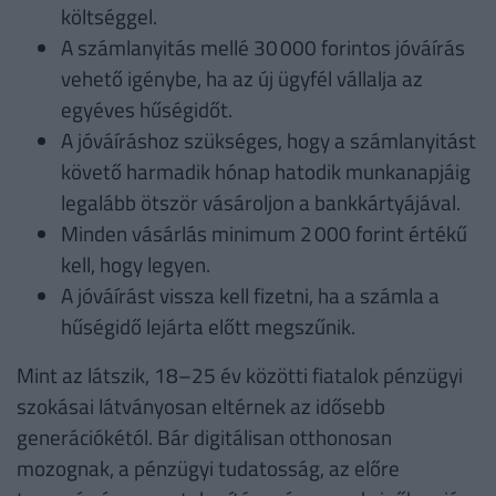
költséggel.
A számlanyitás mellé 30 000 forintos jóváírás
vehető igénybe, ha az új ügyfél vállalja az
egyéves hűségidőt.
A jóváíráshoz szükséges, hogy a számlanyitást
követő harmadik hónap hatodik munkanapjáig
legalább ötször vásároljon a bankkártyájával.
Minden vásárlás minimum 2 000 forint értékű
kell, hogy legyen.
A jóváírást vissza kell fizetni, ha a számla a
hűségidő lejárta előtt megszűnik.
Mint az látszik, 18–25 év közötti fiatalok pénzügyi
szokásai látványosan eltérnek az idősebb
generációkétól. Bár digitálisan otthonosan
mozognak, a pénzügyi tudatosság, az előre