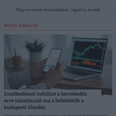
Még nincsenek hozzászólások. Legyél te az első!
NEKED AJÁNLJUK
Emelkedéssel indulhat a kereskedés:
erre számítanak ma a befektetők a
budapesti tőzsdén
Emelkedés várható pénteken a Budapesti Értéktőzsdén