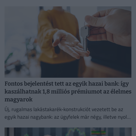
mint 295 milliárd forintra nőtt.
Fontos bejelentést tett az egyik hazai bank: így
kaszálhatnak 1,8 milliós prémiumot az élelmes
magyarok
Új, rugalmas lakástakarék-konstrukciót vezetett be az
egyik hazai nagybank: az ügyfelek már négy, illetve nyolc
év elteltével is kivehetik a pénzüket előre meghatározott
hozammal.