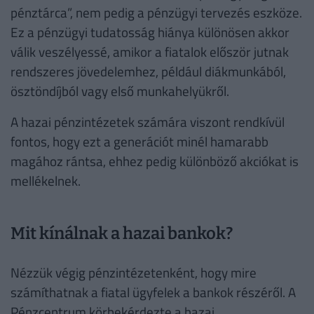
pénztárca”, nem pedig a pénzügyi tervezés eszköze.
Ez a pénzügyi tudatosság hiánya különösen akkor
válik veszélyessé, amikor a fiatalok először jutnak
rendszeres jövedelemhez, például diákmunkából,
ösztöndíjból vagy első munkahelyükről.
A hazai pénzintézetek számára viszont rendkívül
fontos, hogy ezt a generációt minél hamarabb
magához rántsa, ehhez pedig különböző akciókat is
mellékelnek.
Mit kínálnak a hazai bankok?
Nézzük végig pénzintézetenként, hogy mire
számíthatnak a fiatal ügyfelek a bankok részéről. A
Pénzcentrum körbekérdezte a hazai