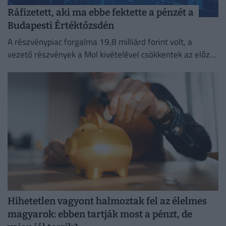
Ráfizetett, aki ma ebbe fektette a pénzét a
Budapesti Értéktőzsdén
A részvénypiac forgalma 19,8 milliárd forint volt, a
vezető részvények a Mol kivételével csökkentek az előző
napi záráshoz képest.
Hihetetlen vagyont halmoztak fel az élelmes
magyarok: ebben tartják most a pénzt, de