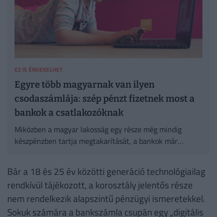
EZ IS ÉRDEKELHET
Egyre több magyarnak van ilyen
csodaszámlája: szép pénzt fizetnek most a
bankok a csatlakozóknak
Miközben a magyar lakosság egy része még mindig
készpénzben tartja megtakarítását, a bankok már
gőzerővel készítik fel a jövő generációját a digitális
pénzkezelésre.
Bár a 18 és 25 év közötti generáció technológiailag
rendkívül tájékozott, a korosztály jelentős része
nem rendelkezik alapszintű pénzügyi ismeretekkel.
Sokuk számára a bankszámla csupán egy „digitális