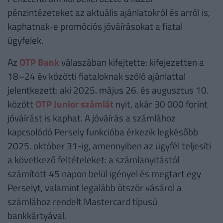
pénzintézeteket az aktuális ajánlatokról és arról is,
kaphatnak-e promóciós jóváírásokat a fiatal
ügyfelek.
Az
OTP Bank
válaszában kifejtette: kifejezetten a
18–24 év közötti fiataloknak szóló ajánlattal
jelentkezett: aki 2025. május 26. és augusztus 10.
között
OTP Junior számlát
nyit, akár 30 000 forint
jóváírást is kaphat. A jóváírás a számlához
kapcsolódó Persely funkcióba érkezik legkésőbb
2025. október 31-ig, amennyiben az ügyfél teljesíti
a következő feltételeket: a számlanyitástól
számított 45 napon belül igényel és megtart egy
Perselyt, valamint legalább ötször vásárol a
számlához rendelt Mastercard típusú
bankkártyával.