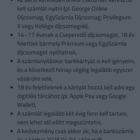
kell számlát nyitni (pl. George Online
Díjcsomag, EgySzámla Díjcsomag, Privilegium
X vagy Kolléga díjcsomagok),
14–17 évesek a Cseperedő díjcsomagot, 18 év
felettiek bármely Prémium vagy EgySzámla
díjcsomagot nyithatnak,
A számlanyitáskor bankkártyát is kell igényelni,
és a következő hónap végéig legalább egyszer
vásárolni vele,
18 év felettieknek a kártyát hozzá kell adni egy
digitális tárcához (pl. Apple Pay vagy Google
Wallet),
A számlát legalább két évig fenn kell tartani,
nem lehet idő előtt megszüntetni,
A kedvezmény csak akkor jár, ha a bankszámla
és a kártya 2025.04.01. után nyílt