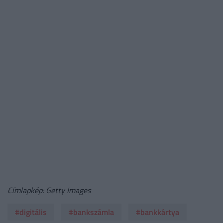
Címlapkép: Getty Images
#digitális
#bankszámla
#bankkártya