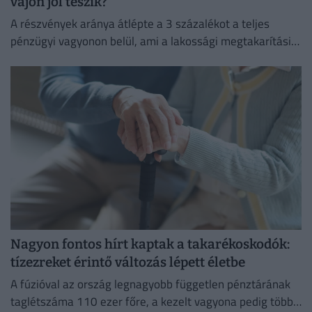
vajon jól teszik?
A részvények aránya átlépte a 3 százalékot a teljes
pénzügyi vagyonon belül, ami a lakossági megtakarítási
szokások átalakulását is jelzi.
Nagyon fontos hírt kaptak a takarékoskodók:
tízezreket érintő változás lépett életbe
A fúzióval az ország legnagyobb független pénztárának
taglétszáma 110 ezer főre, a kezelt vagyona pedig több