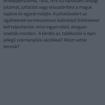
értékpapírszámla, TBSZ, NYESZ) nyitásáért anyagi
jutalmat, juttatást vagy visszatérítést a maguk
sajátos és egyedi módján. A juttatásokért az
ügyfeleknek természetesen különböző feltételeket
kell teljesíteniük, nincs ingyen ebéd, ahogyan
szokták mondani. A kérdés az, találkoztál-e ilyen
jellegű számlanyitási akciókkal? Részt vettél
bennük?