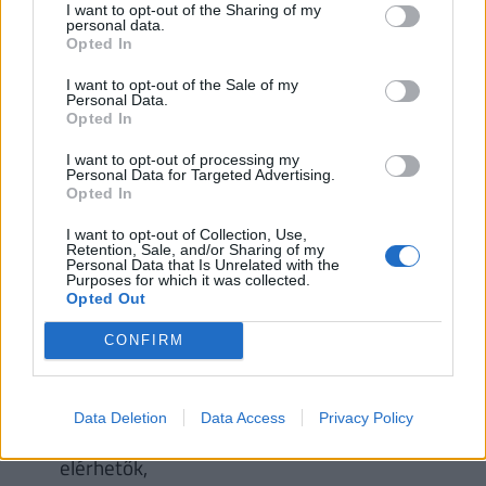
0 Ft a havi számlavezetési díj,
I want to opt-out of the Sharing of my
personal data.
0 Ft bankkártyás vásárlás belföldön és
Opted In
külföldön egyaránt,
I want to opt-out of the Sale of my
Ingyenes belföldi forintátutalás NetBankon és
Personal Data.
Opted In
eBankon keresztül 50 000 Ft-ig, azt követően
a díj 0,55%, minimum 0 Ft, maximum 22 000
I want to opt-out of processing my
Personal Data for Targeted Advertising.
Ft,
Opted In
Rendszeres forintátutalás és csoportos
I want to opt-out of Collection, Use,
beszedés díja: 0,50%, maximum 18 000 Ft,
Retention, Sale, and/or Sharing of my
Personal Data that Is Unrelated with the
Belföldi ATM-készpénzfelvétel díja: 0,90%
Purposes for which it was collected.
Opted Out
minden esetben,
eBank, NetBank, TeleBank és VideóBank
CONFIRM
szolgáltatások díjmentesen használhatók,
iSMS szolgáltatás igényelhető, szintén 0 Ft,
Data Deletion
Data Access
Privacy Policy
Hagyományos SMS-értesítések nem
elérhetők,