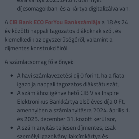
díjcsomagokban, és a kártya digitalizálva van.
A
CIB Bank ECO ForYou Bankszámlája
a 18 és 24
év közötti nappali tagozatos diákoknak szól, és
kiemelkedik az egyszerűségéről, valamint a
díjmentes konstrukcióiról.
A számlacsomag fő előnyei:
A havi számlavezetési díj 0 forint, ha a fiatal
igazolja nappali tagozatos diákstátuszát,
A számlához igényelhető CIB Visa Inspire
Elektronikus Bankkártya első éves díja 0 Ft,
amennyiben a számlanyitásra 2024. április 1.
és 2025. december 31. között kerül sor,
A számlanyitás teljesen díjmentes, csak
személyi igazolvány, lakcímkártya és