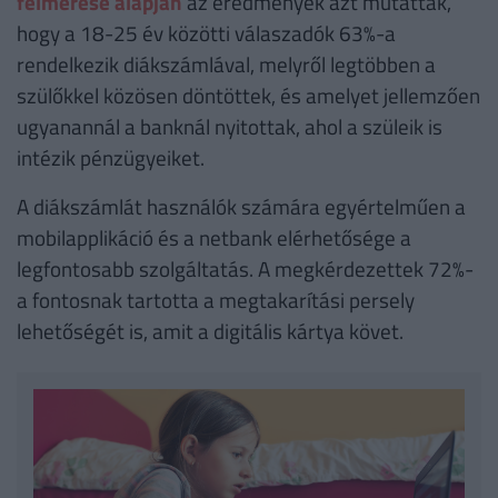
felmérése alapján
az eredmények azt mutatták,
hogy a 18-25 év közötti válaszadók 63%-a
rendelkezik diákszámlával, melyről legtöbben a
szülőkkel közösen döntöttek, és amelyet jellemzően
ugyanannál a banknál nyitottak, ahol a szüleik is
intézik pénzügyeiket.
A diákszámlát használók számára egyértelműen a
mobilapplikáció és a netbank elérhetősége a
legfontosabb szolgáltatás. A megkérdezettek 72%-
a fontosnak tartotta a megtakarítási persely
lehetőségét is, amit a digitális kártya követ.