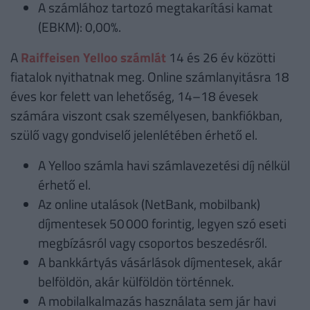
A számlához tartozó megtakarítási kamat
(EBKM): 0,00%.
A
Raiffeisen Yelloo számlát
14 és 26 év közötti
fiatalok nyithatnak meg. Online számlanyitásra 18
éves kor felett van lehetőség, 14–18 évesek
számára viszont csak személyesen, bankfiókban,
szülő vagy gondviselő jelenlétében érhető el.
A Yelloo számla havi számlavezetési díj nélkül
érhető el.
Az online utalások (NetBank, mobilbank)
díjmentesek 50 000 forintig, legyen szó eseti
megbízásról vagy csoportos beszedésről.
A bankkártyás vásárlások díjmentesek, akár
belföldön, akár külföldön történnek.
A mobilalkalmazás használata sem jár havi