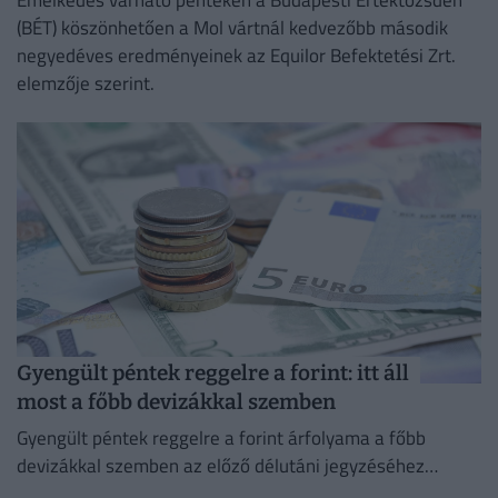
(BÉT) köszönhetően a Mol vártnál kedvezőbb második
negyedéves eredményeinek az Equilor Befektetési Zrt.
elemzője szerint.
Gyengült péntek reggelre a forint: itt áll
most a főbb devizákkal szemben
Gyengült péntek reggelre a forint árfolyama a főbb
devizákkal szemben az előző délutáni jegyzéséhez
képest a nemzetközi devizakereskedelemben.