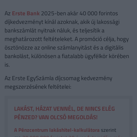
Az
Erste Bank
2025-ben akár 40 000 forintos
díjkedvezményt kínál azoknak, akik új lakossági
bankszámlát nyitnak náluk, és teljesítik a
meghatározott feltételeket. A promóció célja, hogy
ösztönözze az online számlanyitást és a digitális
bankolást, különösen a fiatalabb ügyfélkör körében
is.
Az Erste EgySzámla díjcsomag kedvezmény
megszerzésének feltételei:
LAKÁST, HÁZAT VENNÉL, DE NINCS ELÉG
PÉNZED? VAN OLCSÓ MEGOLDÁS!
A Pénzcentrum lakáshitel-kalkulátora
szerint