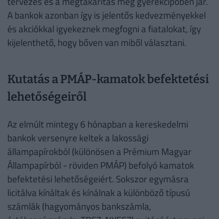
tervezés és a megtakarítás még gyerekcipőben jár.
A bankok azonban így is jelentős kedvezményekkel
és akciókkal igyekeznek megfogni a fiatalokat, így
kijelenthető, hogy bőven van miből választani.
Kutatás a PMÁP-kamatok befektetési
lehetőségeiről
Az elmúlt mintegy 6 hónapban a kereskedelmi
bankok versenyre keltek a lakossági
állampapírokból (különösen a Prémium Magyar
Állampapírból - röviden PMÁP) befolyó kamatok
befektetési lehetőségeiért. Sokszor egymásra
licitálva kínáltak és kínálnak a különböző típusú
számlák (hagyományos bankszámla,