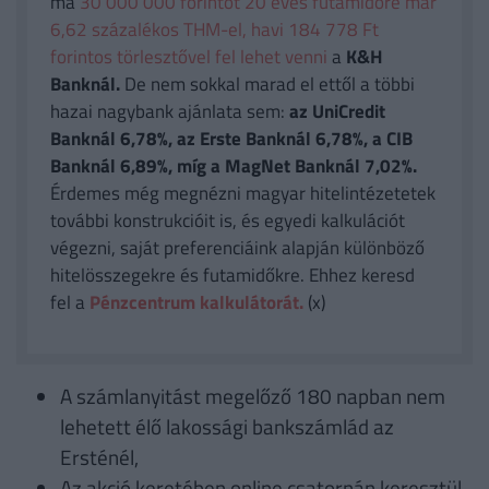
ma
30 000 000 forintot 20 éves futamidőre már
6,62 százalékos THM-el, havi 184 778 Ft
forintos törlesztővel fel lehet venni
a
K&H
Banknál.
De nem sokkal marad el ettől a többi
hazai nagybank ajánlata sem:
az UniCredit
Banknál 6,78%, az Erste Banknál 6,78%, a CIB
Banknál 6,89%, míg a MagNet Banknál 7,02%.
Érdemes még megnézni magyar hitelintézetetek
további konstrukcióit is, és egyedi kalkulációt
végezni, saját preferenciáink alapján különböző
hitelösszegekre és futamidőkre. Ehhez keresd
fel a
Pénzcentrum kalkulátorát.
(x)
A számlanyitást megelőző 180 napban nem
lehetett élő lakossági bankszámlád az
Ersténél,
Az akció keretében online csatornán keresztül