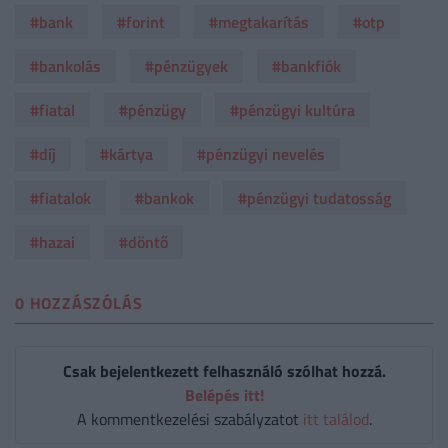
#bank
#forint
#megtakarítás
#otp
#bankolás
#pénzügyek
#bankfiók
#fiatal
#pénzügy
#pénzügyi kultúra
#díj
#kártya
#pénzügyi nevelés
#fiatalok
#bankok
#pénzügyi tudatosság
#hazai
#döntő
0 HOZZÁSZÓLÁS
Csak bejelentkezett felhasználó szólhat hozzá.
Belépés itt!
A kommentkezelési szabályzatot
itt találod
.