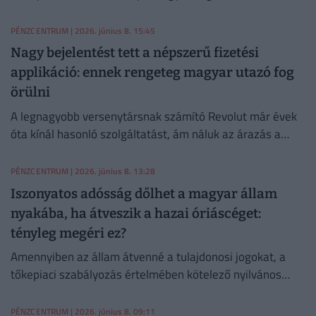
szembeni fogyasztói jogokat.
PÉNZCENTRUM
| 2026. június 8. 15:45
Nagy bejelentést tett a népszerű fizetési
applikáció: ennek rengeteg magyar utazó fog
örülni
A legnagyobb versenytársnak számító Revolut már évek
óta kínál hasonló szolgáltatást, ám náluk az árazás a
felhasználó előfizetési csomagjától függ.
PÉNZCENTRUM
| 2026. június 8. 13:28
Iszonyatos adósság dőlhet a magyar állam
nyakába, ha átveszik a hazai óriáscéget:
tényleg megéri ez?
Amennyiben az állam átvenné a tulajdonosi jogokat, a
tőkepiaci szabályozás értelmében kötelező nyilvános
vételi ajánlatot kellene tennie a többi részvényesnek.
PÉNZCENTRUM
| 2026. június 8. 09:11