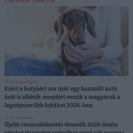
CÍMLAPRÓL AJÁNLJUK
2026. augusztus 8.
Ezért a kutyáért ma már egy használt autó
árát is elkérik: ennyiért veszik a magyarok a
legnépszerűbb fajtákat 2026-ban
2026. augusztus 7.
Újabb rezsicsökkentés élesedik 2026 őszén:
tényleg tízezreket spórolhat ezzel sok magyar