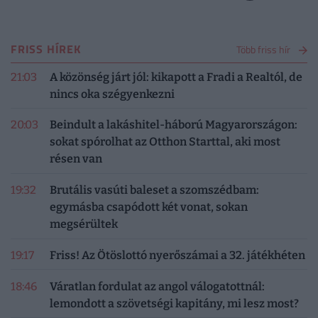
FRISS HÍREK
Több friss hír
21:03
A közönség járt jól: kikapott a Fradi a Realtól, de
nincs oka szégyenkezni
20:03
Beindult a lakáshitel-háború Magyarországon:
sokat spórolhat az Otthon Starttal, aki most
résen van
19:32
Brutális vasúti baleset a szomszédbam:
egymásba csapódott két vonat, sokan
megsérültek
19:17
Friss! Az Ötöslottó nyerőszámai a 32. játékhéten
18:46
Váratlan fordulat az angol válogatottnál:
lemondott a szövetségi kapitány, mi lesz most?