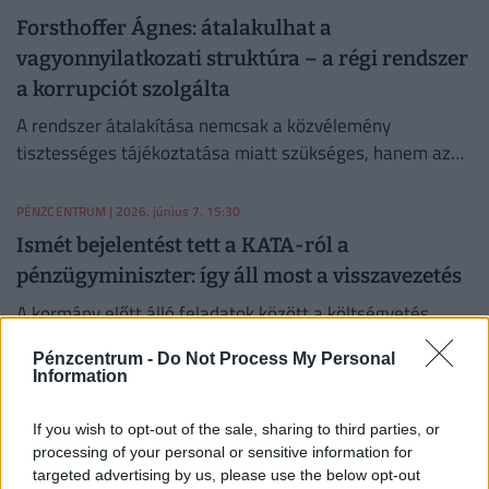
Forsthoffer Ágnes: átalakulhat a
vagyonnyilatkozati struktúra – a régi rendszer
a korrupciót szolgálta
A rendszer átalakítása nemcsak a közvélemény
tisztességes tájékoztatása miatt szükséges, hanem az
európai uniós előírások teljesítése érdekében is.
PÉNZCENTRUM
| 2026. június 7. 15:30
Ismét bejelentést tett a KATA-ról a
pénzügyminiszter: így áll most a visszavezetés
A kormány előtt álló feladatok között a költségvetés
helyzetének felülvizsgálata, az uniós források rendezése,
Pénzcentrum -
Do Not Process My Personal
valamint a képviselői fizetések csökkentése is szerepel.
Information
PÉNZCENTRUM
| 2026. május 30. 21:04
Megdőlt egy makacs pénzügyi tévhit: a
If you wish to opt-out of the sale, sharing to third parties, or
processing of your personal or sensitive information for
magasabb fizetés sem garancia a nyugalomra
targeted advertising by us, please use the below opt-out