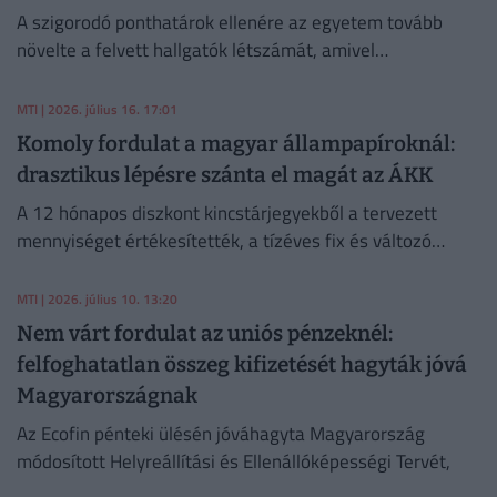
A szigorodó ponthatárok ellenére az egyetem tovább
növelte a felvett hallgatók létszámát, amivel
megerősítette piacvezető szerepét a hazai gazdasági
felsőoktatásban.
MTI
| 2026. július 16. 17:01
Komoly fordulat a magyar állampapíroknál:
drasztikus lépésre szánta el magát az ÁKK
A 12 hónapos diszkont kincstárjegyekből a tervezett
mennyiséget értékesítették, a tízéves fix és változó
kamatozású kötvényekből a meghirdetettnél kevesebbet
fogadtak el.
MTI
| 2026. július 10. 13:20
Nem várt fordulat az uniós pénzeknél:
felfoghatatlan összeg kifizetését hagyták jóvá
Magyarországnak
Az Ecofin pénteki ülésén jóváhagyta Magyarország
módosított Helyreállítási és Ellenállóképességi Tervét,