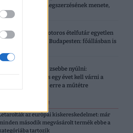
Vezetői engedély megszerzésének menete,
ára
026. augusztus 8.
Ennyit keres egy motoros ételfutár egyetlen
hét alatt 2026-ban Budapesten: főállásban is
durván megéri
026. augusztus 8.
Nem elég mélyen a zsebbe nyúlni:
magánellátásban is egy évet kell várni a
magyar férfiaknak erre a műtétre
ERRŐL NE MARADJ LE!
Letarolták az európai kiskereskedelmet: már
minden második megvásárolt termék ebbe a
kategóriába tartozik