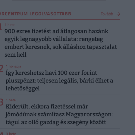
HRCENTRUM LEGOLVASOTTABB
Tovább
1
1 hete
900 ezres fizetést ad átlagosan hazánk
egyik legnagyobb vállalata: rengeteg
embert keresnek, sok álláshoz tapasztalat
sem kell
2
1 hónapja
Így kereshetsz havi 100 ezer forint
pluszpénzt: teljesen legális, bárki élhet a
lehetőséggel
3
1 hete
Kiderült, ekkora fizetéssel már
jómódúnak számítasz Magyarországon:
tágul az olló gazdag és szegény között
3 hete