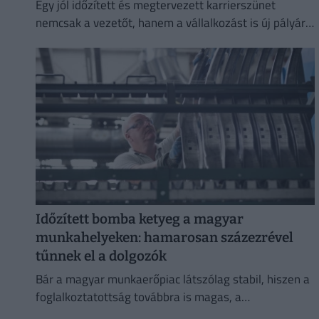
Egy jól időzített és megtervezett karrierszünet
nemcsak a vezetőt, hanem a vállalkozást is új pályára
állíthatja.
Időzített bomba ketyeg a magyar
munkahelyeken: hamarosan százezrével
tűnnek el a dolgozók
Bár a magyar munkaerőpiac látszólag stabil, hiszen a
foglalkoztatottság továbbra is magas, a
munkanélküliség pedig nem emelkedik drámai