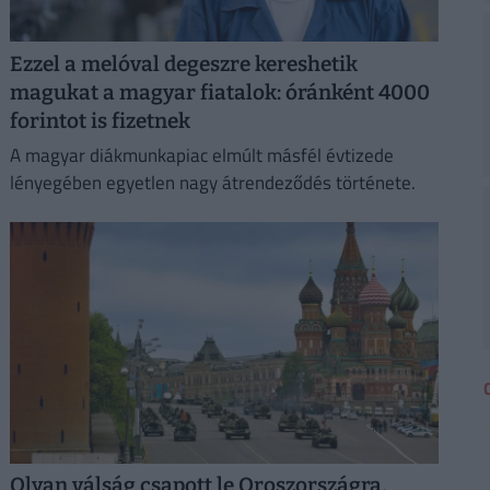
Ezzel a melóval degeszre kereshetik
magukat a magyar fiatalok: óránként 4000
forintot is fizetnek
A magyar diákmunkapiac elmúlt másfél évtizede
lényegében egyetlen nagy átrendeződés története.
Olyan válság csapott le Oroszországra,