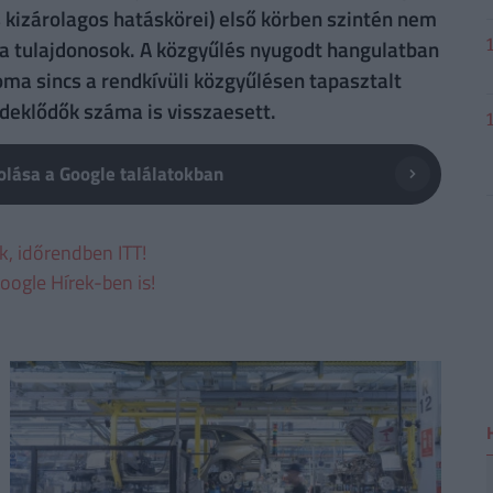
 kizárolagos hatáskörei) első körben szintén nem
a tulajdonosok. A közgyűlés nyugodt hangulatban
yoma sincs a rendkívüli közgyűlésen tapasztalt
rdeklődők száma is visszaesett.
lása a Google találatokban
ek, időrendben ITT!
oogle Hírek-ben is!