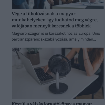
Vége a titkolózásnak a magyar
munkahelyeken: így tudhatod meg végre,
valójában mennyit keresnek a többiek
Magyarországon is új korszakot hoz az Európai Unió
bértranszparencia-szabályozása, amely minden
eddiginél átláthatóbbá teszi a vállalati javadalmazást:
Készül a válságforgatókönyv a magyar