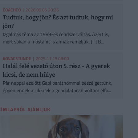
COACHCO
| 2026.05.05 20:26
Tudtuk, hogy jön? És azt tudtuk, hogy mi
jön?
Izgalmas téma az 1989-es rendszerváltás. Azért is,
mert sokan a mostanit is annak reméljük. [...] B...
KOVACSTUNDE
| 2025.11.15 08:00
Halál felé vezető úton 5. rész - A gyerek
kicsi, de nem hülye
Pár nappal ezelőtt Gabi barátnőmmel beszélgettünk,
éppen ennek a cikknek a gondolataival voltam elfo...
CÍMLAPRÓL AJÁNLJUK