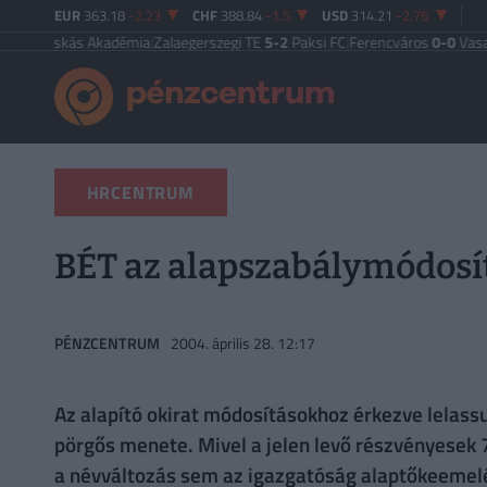
EUR
363.18
-2.23
CHF
388.84
-1.5
USD
314.21
-2.76
uskás Akadémia
|
Zalaegerszegi TE
5-2
Paksi FC
|
Ferencváros
0-0
Vasas FC
|
G
HRCENTRUM
BÉT az alapszabálymódos
PÉNZCENTRUM
2004. április 28. 12:17
Az alapító okirat módosításokhoz érkezve lelas
pörgős menete. Mivel a jelen levő részvényese
a névváltozás sem az igazgatóság alaptőkeemelé