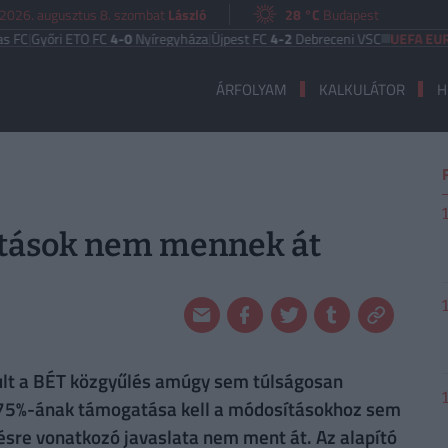
2026. augusztus 8. szombat
László
28 °C
Budapest
yőri ETO FC
4-0
Nyíregyháza
|
Újpest FC
4-2
Debreceni VSC
UEFA EURÓPA L
ÁRFOLYAM
KALKULÁTOR
H
1
ítások nem mennek át
sult a BÉT közgyűlés amúgy sem túlságosan
k 75%-ának támogatása kell a módosításokhoz sem
sre vonatkozó javaslata nem ment át. Az alapító