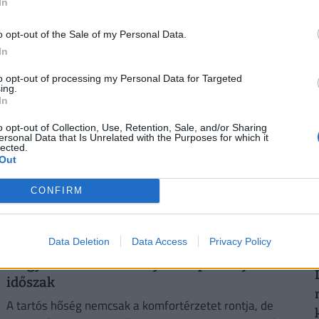
In
a gyárakban
A kánikula elleni védekezést bonyolítja, hogy a
o opt-out of the Sale of my Personal Data.
kormányzati elvárásokkal összhangban a cégeknek az
In
2
energiafogyasztásukat is mérsékelniük kell.
to opt-out of processing my Personal Data for Targeted
ing.
In
o opt-out of Collection, Use, Retention, Sale, and/or Sharing
ersonal Data that Is Unrelated with the Purposes for which it
2
lected.
Out
CONFIRM
Data Deletion
Data Access
Privacy Policy
Kegyetlen hetek várnak a dolgozó
magyarokra: életveszélyes csapdát rejt ez az
időszak
A tartós hőség nemcsak a komfortérzetet rontja, de