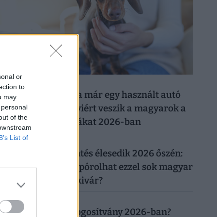
sonal or
026. augusztus 8.
ection to
Ezért a kutyáért ma már egy használt autó
ou may
árát is elkérik: ennyiért veszik a magyarok a
 personal
out of the
legnépszerűbb fajtákat 2026-ban
 downstream
B’s List of
026. augusztus 7.
Újabb rezsicsökkentés élesedik 2026 őszén:
tényleg tízezreket spórolhat ezzel sok magyar
háztulaj, aki most kivár?
026. augusztus 8.
Mennyibe kerül a jogosítvány 2026-ban?