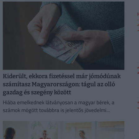
energiaválság kezelése érdekében.
Kiderült, ekkora fizetéssel már jómódúnak
számítasz Magyarországon: tágul az olló
gazdag és szegény között
Hiába emelkednek látványosan a magyar bérek, a
számok mögött továbbra is jelentős jövedelmi
különbségek húzódnak meg.