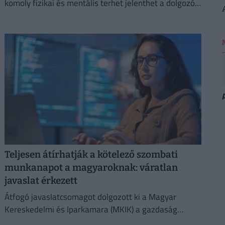
komoly fizikai és mentális terhet jelenthet a dolgozók
számára.
Teljesen átírhatják a kötelező szombati
munkanapot a magyaroknak: váratlan
javaslat érkezett
Átfogó javaslatcsomagot dolgozott ki a Magyar
Kereskedelmi és Iparkamara (MKIK) a gazdaság
működőképességének megőrzése és az