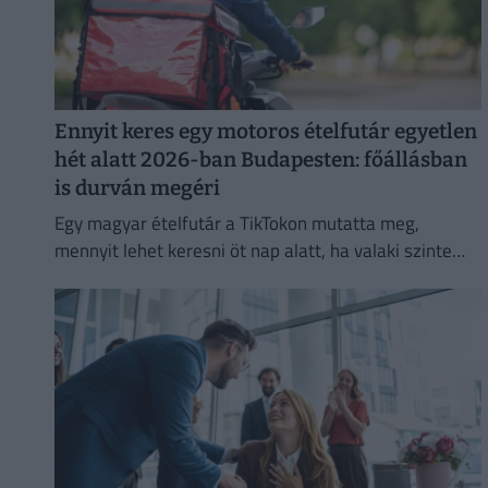
Ennyit keres egy motoros ételfutár egyetlen
hét alatt 2026-ban Budapesten: főállásban
is durván megéri
Egy magyar ételfutár a TikTokon mutatta meg,
mennyit lehet keresni öt nap alatt, ha valaki szinte
egész nap szállítja a rendeléseket.