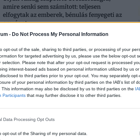
amire senki sem számított: teljesen
elfogytak az emberek, bénulás fenyegeti az
országot
Súlyos munkaerőhiányt és fenntarthatatlan bérspirált
rum -
Do Not Process My Personal Information
okozott Oroszországban a háborús gazdálkodás.
to opt-out of the sale, sharing to third parties, or processing of your per
2
formation for targeted advertising by us, please use the below opt-out s
r selection. Please note that after your opt-out request is processed y
eing interest-based ads based on personal information utilized by us or
disclosed to third parties prior to your opt-out. You may separately opt-
losure of your personal information by third parties on the IAB’s list of
. This information may also be disclosed by us to third parties on the
IA
2
Participants
that may further disclose it to other third parties.
l Data Processing Opt Outs
Így próbálják túlélni a kegyetlen hőséget a
2
o opt-out of the Sharing of my personal data.
magyar melósok: ingyen sör és jégkrém jár