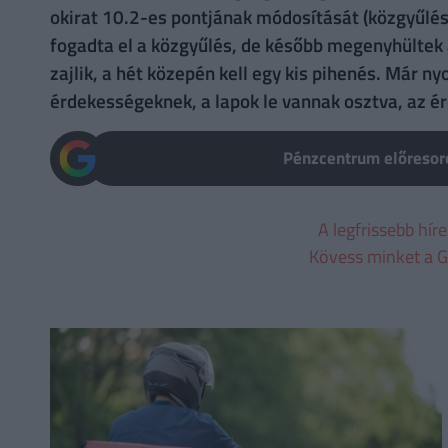
okirat 10.2-es pontjának módosítását (közgyűlés
fogadta el a közgyűlés, de később megenyhültek 
zajlik, a hét közepén kell egy kis pihenés. Már n
érdekességeknek, a lapok le vannak osztva, az é
Pénzcentrum előresoro
A legfrissebb hír
Kövess minket a G