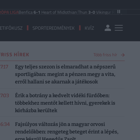
IGA
Benfica
6-1
Heart of Midlothian
|
Thun
3-0
Vikingur Reykjavik
|
PAOK Saloni
ETIFÓKUSZ
SPORTEREDMÉNYEK
KVÍZ
FRISS HÍREK
Több friss hír
7:17
Egy teljes szezon is elmaradhat a népszerű
sportligában: megint a pénzen megy a vita,
erről hallani se akarnak a játékosok
17:03
Érik a botrány a kedvelt vidéki fürdőben:
többekhez mentőt kellett hívni, gyerekek is
kórházba kerültek
16:34
Fajsúlyos változás jön a magyar orvosi
rendelőkben: rengeteg beteget érint a lépés,
erre készül Hegedűs Zsolt