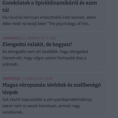
Gondolatok a Spiráldinamikáról és azon
túl
Ha rövid és könnyen emészthető írást keresel, akkor
ebbe most ne kezdj bele! "The psychology of the...
LASKAINELLI
| 2026.07.31 11:05
Elengedni valakit, de hogyan?
Az elengedés nem ott kezdődik, hogy elengeded.
Hanem ott, hogy végre valami fontosabb lesz a
számodr...
HRDOKTOR
| 2026.07.29 13:52
Magas vérnyomás: tévhitek és mellbevágó
tények
Sok tévhit kapcsolódik a vérnyomásproblémákhoz,
sokan nem is veszik komolyan, amivel nagy
veszélynek...