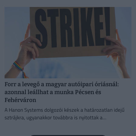
Forr a levegő a magyar autóipari óriásnál:
azonnal leállhat a munka Pécsen és
Fehérváron
A Hanon Systems dolgozói készek a határozatlan idejű
sztrájkra, ugyanakkor továbbra is nyitottak a
megállapodásra.