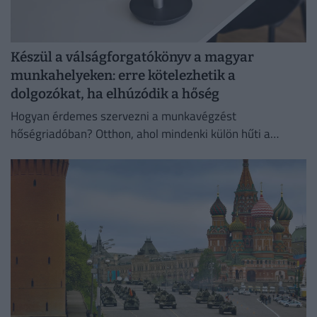
Készül a válságforgatókönyv a magyar
munkahelyeken: erre kötelezhetik a
dolgozókat, ha elhúzódik a hőség
Hogyan érdemes szervezni a munkavégzést
hőségriadóban? Otthon, ahol mindenki külön hűti a
lakását, vagy egy korszerű, energiahatékony
irodaházban, ahol a hűtés központilag működik.