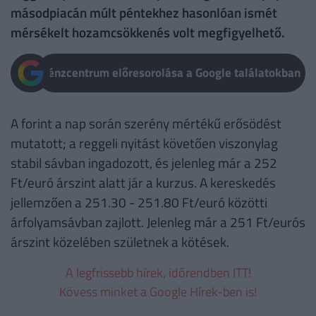
másodpiacán múlt péntekhez hasonlóan ismét
mérsékelt hozamcsökkenés volt megfigyelhető.
Pénzcentrum előresorolása a Google találatokban
A forint a nap során szerény mértékű erősödést
mutatott; a reggeli nyitást követően viszonylag
stabil sávban ingadozott, és jelenleg már a 252
Ft/euró árszint alatt jár a kurzus. A kereskedés
jellemzően a 251.30 - 251.80 Ft/euró közötti
árfolyamsávban zajlott. Jelenleg már a 251 Ft/eurós
árszint közelében születnek a kötések.
A legfrissebb hírek, időrendben ITT!
Kövess minket a Google Hírek-ben is!