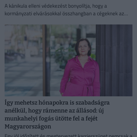
A kánikula elleni védekezést bonyolítja, hogy a
kormányzati elvárásokkal összhangban a cégeknek az
energiafogyasztásukat is mérsékelniük kell.
Így mehetsz hónapokra is szabadságra
anélkül, hogy rámenne az állásod: új
munkahelyi fogás ütötte fel a fejét
Magyarországon
Egy jól időzített és megtervezett karrierszünet nemcsak a