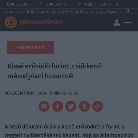
EUR
365.29
-0.13
CHF
390.16
-0.17
USD
317.03
0.06
áros
0-0
Vasas FC
|
Győri ETO FC
4-0
Nyíregyháza
|
Újpest FC
4-2
Debreceni V
HRCENTRUM
Kissé erősödő forint, csökkenő
másodpiaci hozamok
PÉNZCENTRUM
2004. április 19. 16:39
A késő délutáni órákra kissé erősödött a forint a
reggeli nyitóértékéhez képest, míg az állampapírok