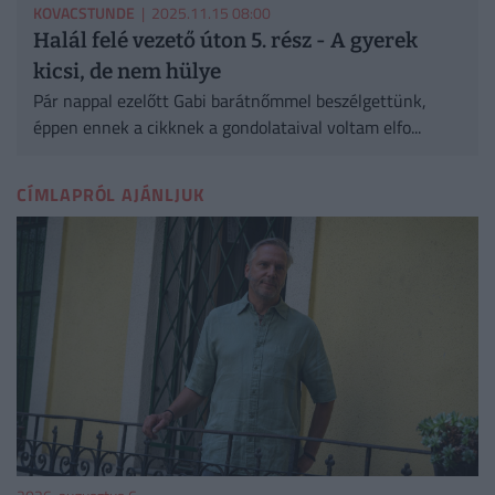
KOVACSTUNDE
| 2025.11.15 08:00
Halál felé vezető úton 5. rész - A gyerek
kicsi, de nem hülye
Pár nappal ezelőtt Gabi barátnőmmel beszélgettünk,
éppen ennek a cikknek a gondolataival voltam elfo...
CÍMLAPRÓL AJÁNLJUK