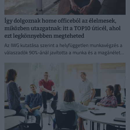
Így dolgoznak home officeból az élelmesek,
miközben utazgatnak: itt a TOP10 úticél, ahol
ezt legkönnyebben megteheted
Az IWG kutatása szerint a helyfüggetlen munkavégzés a
válaszadók 90%-ánál javította a munka és a magánélet
egyensúlyát, míg 80%-uk produktívabbnak érzi magát.