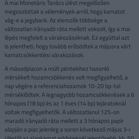
A mai Monetáris Tanács ülést megelőzően
megoszlottak a vélemények arról, hogy kamatot
vág-e a jegybank. Az elemzők többsége a
változatlan irányadó ráta mellett voksolt, így a mai
lépés megfelelt a várakozásoknak. Ez egyúttal azt
is jelentheti, hogy tovább erősödtek a májusra várt
kamatcsökkentési várakozások.
A másodpiacon a múlt péntekihez hasonló
mérsékelt hozamcsökkenés volt megfigyelhető, a
nap végére a referenciahozamok 10-20 bp-tal
mérséklődtek. A legnagyobb hozamcsökkenések a 6
hónapos (18 bp) és az 1 éves (14 bp) lejáratoknál
voltak megfigyelhetők. A változatlanul 12%-on
maradó irányadó ráta mellett a 3 hónapos papír
alapján a piac jelenleg a soron következő május 3-i
üléstől az alapkamat eddigieknél jelentősebb, kb. 50