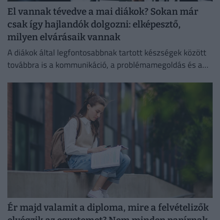
El vannak tévedve a mai diákok? Sokan már
csak így hajlandók dolgozni: elképesztő,
milyen elvárásaik vannak
A diákok által legfontosabbnak tartott készségek között
továbbra is a kommunikáció, a problémamegoldás és a
kritikus gondolkodás vezet.
Ér majd valamit a diploma, mire a felvételizők