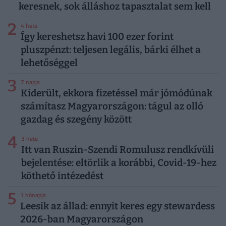
keresnek, sok álláshoz tapasztalat sem kell
2
4 hete
Így kereshetsz havi 100 ezer forint
pluszpénzt: teljesen legális, bárki élhet a
lehetőséggel
3
7 napja
Kiderült, ekkora fizetéssel már jómódúnak
számítasz Magyarországon: tágul az olló
gazdag és szegény között
4
3 hete
Itt van Ruszin-Szendi Romulusz rendkívüli
bejelentése: eltörlik a korábbi, Covid-19-hez
köthető intézedést
5
1 hónapja
Leesik az állad: ennyit keres egy stewardess
2026-ban Magyarországon