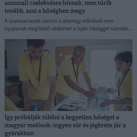
azonnali cselekvésre hívnak, nem tűrik
tovább, ami a hőségben megy
A szakszervezet szerint a jelenlegi előírások nem
nyújtanak megfelelő védelmet a nyári hőséggel szemben,
ezért aláírásgyűjtést indítottak a dolgozók egészségének
védelmében.
Így próbálják túlélni a kegyetlen hőséget a
magyar melósok: ingyen sör és jégkrém jár a
gyárakban