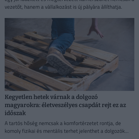
vezetőt, hanem a vállalkozást is új pályára állíthatja.
Kegyetlen hetek várnak a dolgozó
magyarokra: életveszélyes csapdát rejt ez az
időszak
A tartós hőség nemcsak a komfortérzetet rontja, de
komoly fizikai és mentális terhet jelenthet a dolgozók
számára.