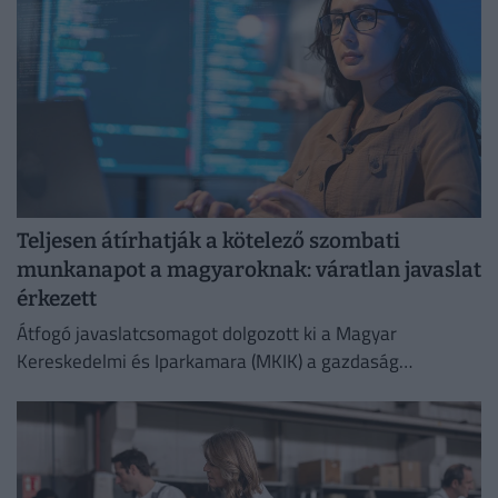
Teljesen átírhatják a kötelező szombati
munkanapot a magyaroknak: váratlan javaslat
érkezett
Átfogó javaslatcsomagot dolgozott ki a Magyar
Kereskedelmi és Iparkamara (MKIK) a gazdaság
működőképességének megőrzése és az energiaválság
kezelése érdekében.