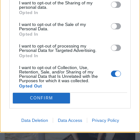
I want to opt-out of the Sharing of my
personal data.
Opted In
I want to opt-out of the Sale of my
Personal Data.
Opted In
Kiderült, ekkora fizetéssel már jómódúnak
számítasz Magyarországon: tágul az olló
I want to opt-out of processing my
Personal Data for Targeted Advertising.
gazdag és szegény között
Opted In
Hiába emelkednek látványosan a magyar bérek, a
I want to opt-out of Collection, Use,
számok mögött továbbra is jelentős jövedelmi
Retention, Sale, and/or Sharing of my
Personal Data that Is Unrelated with the
különbségek húzódnak meg.
Purposes for which it was collected.
Opted Out
CONFIRM
Data Deletion
Data Access
Privacy Policy