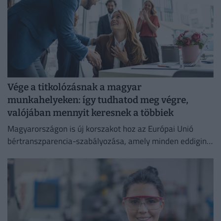
Vége a titkolózásnak a magyar
munkahelyeken: így tudhatod meg végre,
valójában mennyit keresnek a többiek
Magyarországon is új korszakot hoz az Európai Unió
bértranszparencia-szabályozása, amely minden eddiginél
átláthatóbbá teszi a vállalati javadalmazást: