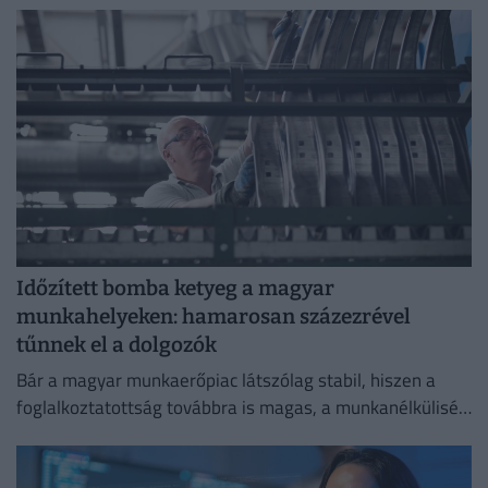
Időzített bomba ketyeg a magyar
munkahelyeken: hamarosan százezrével
tűnnek el a dolgozók
Bár a magyar munkaerőpiac látszólag stabil, hiszen a
foglalkoztatottság továbbra is magas, a munkanélküliség
pedig nem emelkedik drámai mértékben.