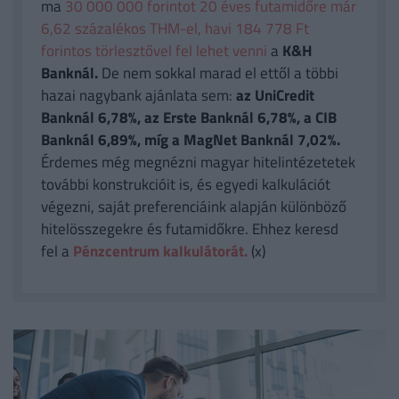
ma
30 000 000 forintot 20 éves futamidőre már
6,62 százalékos THM-el, havi 184 778 Ft
forintos törlesztővel fel lehet venni
a
K&H
Banknál.
De nem sokkal marad el ettől a többi
hazai nagybank ajánlata sem:
az UniCredit
Banknál 6,78%, az Erste Banknál 6,78%, a CIB
Banknál 6,89%, míg a MagNet Banknál 7,02%.
Érdemes még megnézni magyar hitelintézetetek
további konstrukcióit is, és egyedi kalkulációt
végezni, saját preferenciáink alapján különböző
hitelösszegekre és futamidőkre. Ehhez keresd
fel a
Pénzcentrum kalkulátorát.
(x)