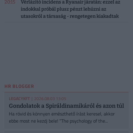
20:15
Vérlázító incidens a Ryanair járatán: ezzel az
indokkal próbál plusz pénzt lehúzni az
utasokról a társaság - rengetegen kiakadtak
HR BLOGGER
LEGACYKFT
| 2026.08.03 13:05
Gondolatok a Spiráldinamikáról és azon túl
Ha rövid és könnyen emészthető írást keresel, akkor
ebbe most ne kezdj bele! "The psychology of the...