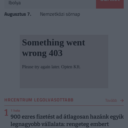
Ibolya
Augusztus 7.
Nemzetközi sörnap
HRCENTRUM LEGOLVASOTTABB
Tovább
1
1 hete
900 ezres fizetést ad átlagosan hazánk egyik
legnagyobb vállalata: rengeteg embert