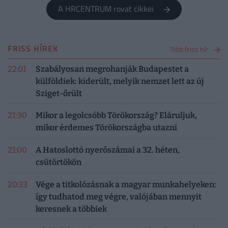
A HRCENTRUM rovat cikkei
FRISS HÍREK
Több friss hír
22:01
Szabályosan megrohanják Budapestet a
külföldiek: kiderült, melyik nemzet lett az új
Sziget-őrült
21:30
Mikor a legolcsóbb Törökország? Eláruljuk,
mikor érdemes Törökországba utazni
21:00
A Hatoslottó nyerőszámai a 32. héten,
csütörtökön
20:33
Vége a titkolózásnak a magyar munkahelyeken:
így tudhatod meg végre, valójában mennyit
keresnek a többiek