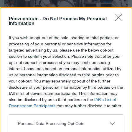
Pénzcentrum -
Do Not Process My Personal
Information
If you wish to opt-out of the sale, sharing to third parties, or
processing of your personal or sensitive information for
900 ezres a fizetés átlagosan ennél a hazai
targeted advertising by us, please use the below opt-out
vállalatnál: sok álláshoz még tapasztalat sem
section to confirm your selection. Please note that after your
opt-out request is processed you may continue seeing
kell
interest-based ads based on personal information utilized by
Heti összefoglaló a Pénzcentrum legolvasottabb
us or personal information disclosed to third parties prior to
cikkeiből: ezek a témák mozgatták meg leginkább az
your opt-out. You may separately opt-out of the further
disclosure of your personal information by third parties on the
olvasókat.
IAB’s list of downstream participants. This information may
also be disclosed by us to third parties on the
IAB’s List of
Downstream Participants
that may further disclose it to other
third parties.
Personal Data Processing Opt Outs