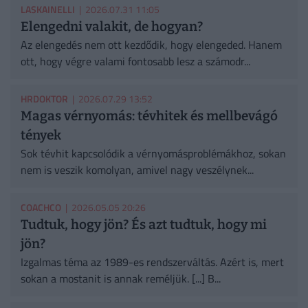
LASKAINELLI
| 2026.07.31 11:05
Elengedni valakit, de hogyan?
Az elengedés nem ott kezdődik, hogy elengeded. Hanem
ott, hogy végre valami fontosabb lesz a számodr...
HRDOKTOR
| 2026.07.29 13:52
Magas vérnyomás: tévhitek és mellbevágó
tények
Sok tévhit kapcsolódik a vérnyomásproblémákhoz, sokan
nem is veszik komolyan, amivel nagy veszélynek...
COACHCO
| 2026.05.05 20:26
Tudtuk, hogy jön? És azt tudtuk, hogy mi
jön?
Izgalmas téma az 1989-es rendszerváltás. Azért is, mert
sokan a mostanit is annak reméljük. [...] B...