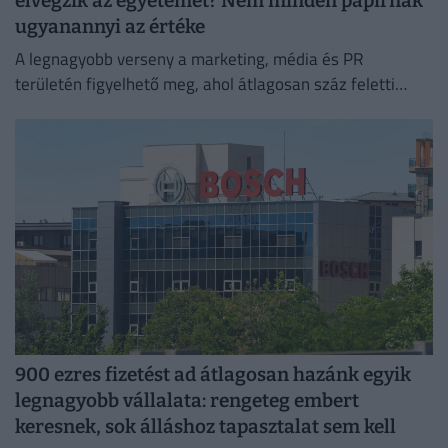
elvégzik az egyetemet? Nem minden papírnak
ugyanannyi az értéke
A legnagyobb verseny a marketing, média és PR
területén figyelhető meg, ahol átlagosan száz feletti
jelentkező juthat egy pályakezdő állásra.
900 ezres fizetést ad átlagosan hazánk egyik
legnagyobb vállalata: rengeteg embert
keresnek, sok álláshoz tapasztalat sem kell