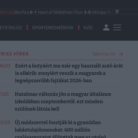
Benfica
6-1
Heart of Midlothian
|
Thun
3-0
Vikingur Reykjavik
|
PAOK Saloniki
0
ETIFÓKUSZ
SPORTEREDMÉNYEK
KVÍZ
FRISS HÍREK
Több friss hír
06:03
Ezért a kutyáért ma már egy használt autó árát
is elkérik: ennyiért veszik a magyarok a
legnépszerűbb fajtákat 2026-ban
21:01
Hatalmas változás jön a magyar általános
iskolákban szeptembertől: ezt minden
szülőnek látnia kell
20:33
Új módszerrel fosztják ki a gyanútlan
lakástulajdonosokat: 600 milliós
csalássorozatot állítottak meg az utolsó