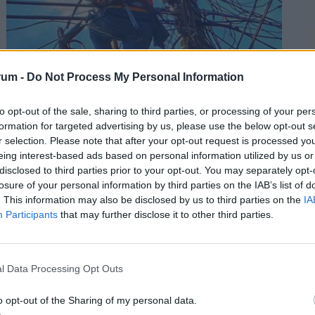
rum -
Do Not Process My Personal Information
to opt-out of the sale, sharing to third parties, or processing of your per
Asztalra vágnak a dolgozók védelmében:
formation for targeted advertising by us, please use the below opt-out s
2
azonnali cselekvésre hívnak, nem tűrik
r selection. Please note that after your opt-out request is processed y
eing interest-based ads based on personal information utilized by us or
tovább, ami a hőségben megy
disclosed to third parties prior to your opt-out. You may separately opt-
A szakszervezet szerint a jelenlegi előírások nem
losure of your personal information by third parties on the IAB’s list of
nyújtanak megfelelő védelmet a nyári hőséggel
. This information may also be disclosed by us to third parties on the
IA
szemben, ezért aláírásgyűjtést indítottak a dolgozók
Participants
that may further disclose it to other third parties.
2
egészségének védelmében.
l Data Processing Opt Outs
o opt-out of the Sharing of my personal data.
2