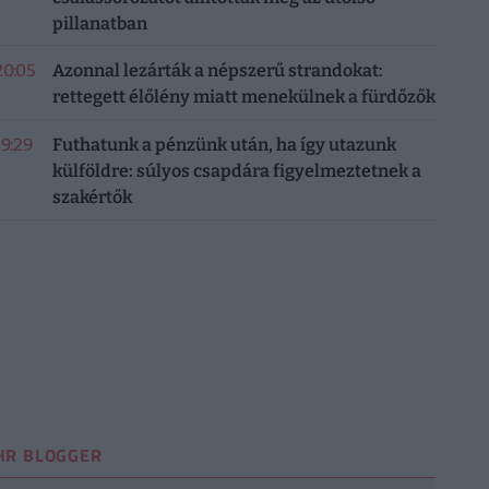
pillanatban
20:05
Azonnal lezárták a népszerű strandokat:
rettegett élőlény miatt menekülnek a fürdőzők
19:29
Futhatunk a pénzünk után, ha így utazunk
külföldre: súlyos csapdára figyelmeztetnek a
szakértők
HR BLOGGER