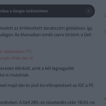
lása a Google találatokban
kedett az értékesített darabszám globálisan, így
világon. Az élvonalban ismét csere történt: a Dell
ek, időrendben ITT!
oogle Hírek-ben is!
 kereslet élénkült, amit a két legnagyobb
tai is mutatnak.
li majd idei és jövő évi előrejelzéseit az IDC a PC
yedévben. A Dell 28%-os növekedés után 18.6%-os