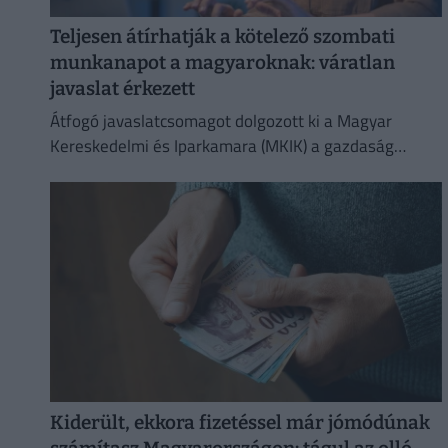
Teljesen átírhatják a kötelező szombati
munkanapot a magyaroknak: váratlan
javaslat érkezett
Átfogó javaslatcsomagot dolgozott ki a Magyar
Kereskedelmi és Iparkamara (MKIK) a gazdaság
működőképességének megőrzése és az
energiaválság kezelése érdekében.
Kiderült, ekkora fizetéssel már jómódúnak