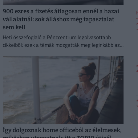
900 ezres a fizetés átlagosan ennél a hazai
vállalatnál: sok álláshoz még tapasztalat
sem kell
Heti összefoglaló a Pénzcentrum legolvasottabb
cikkeiből: ezek a témák mozgatták meg leginkább az
olvasókat.
Így dolgoznak home officeból az élelmesek,