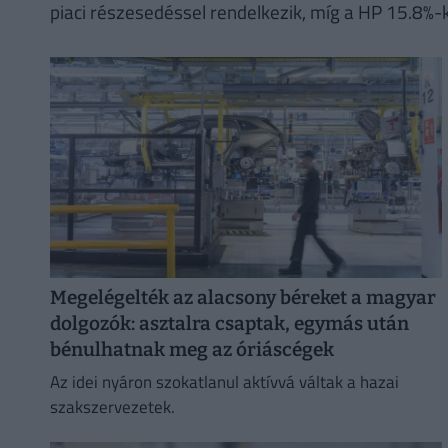
piaci részesedéssel rendelkezik, míg a HP 15.8%-k
Megelégelték az alacsony béreket a magyar
dolgozók: asztalra csaptak, egymás után
bénulhatnak meg az óriáscégek
Az idei nyáron szokatlanul aktívvá váltak a hazai
szakszervezetek.