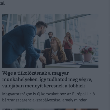
al.
Vége a titkolózásnak a magyar
munkahelyeken: így tudhatod meg végre,
valójában mennyit keresnek a többiek
Magyarországon is új korszakot hoz az Európai Unió
bértranszparencia-szabályozása, amely minden
eddiginél átláthatóbbá teszi a vállalati javadalmazást: