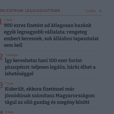
HRCENTRUM LEGOLVASOTTABB
Tovább
1
1 hete
900 ezres fizetést ad átlagosan hazánk
egyik legnagyobb vállalata: rengeteg
embert keresnek, sok álláshoz tapasztalat
sem kell
2
1 hónapja
Így kereshetsz havi 100 ezer forint
pluszpénzt: teljesen legális, bárki élhet a
lehetőséggel
3
1 hete
Kiderült, ekkora fizetéssel már
jómódúnak számítasz Magyarországon:
tágul az olló gazdag és szegény között
4
3 hete