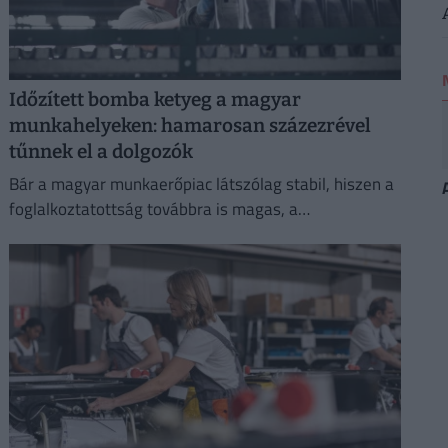
Időzített bomba ketyeg a magyar
munkahelyeken: hamarosan százezrével
tűnnek el a dolgozók
Bár a magyar munkaerőpiac látszólag stabil, hiszen a
foglalkoztatottság továbbra is magas, a
munkanélküliség pedig nem emelkedik drámai
mértékben.