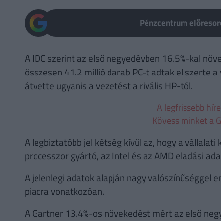
Pénzcentrum előresoro
A IDC szerint az első negyedévben 16.5%-kal növe
összesen 41.2 millió darab PC-t adtak el szerte a 
átvette ugyanis a vezetést a rivális HP-tól.
A legfrissebb hír
Kövess minket a G
A legbiztatóbb jel kétség kívül az, hogy a vállalati
processzor gyártó, az Intel és az AMD eladási ada
A jelenlegi adatok alapján nagy valószínűséggel eme
piacra vonatkozóan.
A Gartner 13.4%-os növekedést mért az első neg