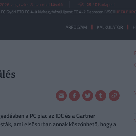
2026. augusztus 8. szombat
László
29 °C
Budapest
i ETO FC
4-0
Nyíregyháza
|
Újpest FC
4-2
Debreceni VSC
UEFA EURÓPA LIGA
ÁRFOLYAM
KALKULÁTOR
H
ülés
yedévben a PC piac az IDC és a Gartner
imisták, ami elsősorban annak köszönhető, hogy a