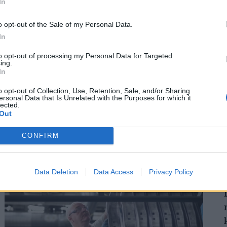
In
o opt-out of the Sale of my Personal Data.
In
2
to opt-out of processing my Personal Data for Targeted
ing.
Így mehetsz hónapokra is szabadságra
In
anélkül, hogy rámenne az állásod: új
o opt-out of Collection, Use, Retention, Sale, and/or Sharing
munkahelyi fogás ütötte fel a fejét
ersonal Data that Is Unrelated with the Purposes for which it
lected.
Magyarországon
Out
2
Egy jól időzített és megtervezett karrierszünet
nemcsak a vezetőt, hanem a vállalkozást is új pályára
CONFIRM
állíthatja.
Data Deletion
Data Access
Privacy Policy