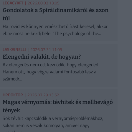
LEGACYKFT
| 2026.08.03 13:05
Gondolatok a Spiráldinamikáról és azon
túl
Ha rövid és könnyen emészthető írást keresel, akkor
ebbe most ne kezdj bele! "The psychology of the...
LASKAINELLI
| 2026.07.31 11:05
Elengedni valakit, de hogyan?
Az elengedés nem ott kezdődik, hogy elengeded.
Hanem ott, hogy végre valami fontosabb lesz a
számodr...
HRDOKTOR
| 2026.07.29 13:52
Magas vérnyomás: tévhitek és mellbevágó
tények
Sok tévhit kapcsolódik a vérnyomásproblémákhoz,
sokan nem is veszik komolyan, amivel nagy