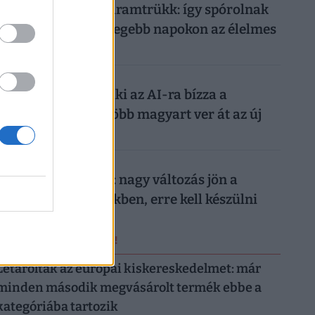
Működik a legális áramtrükk: így spórolnak
tízezreket a legmelegebb napokon az élelmes
magyarok
026. augusztus 7.
Nagyon ráfázhat, aki az AI-ra bízza a
nyaralását: egyre több magyart ver át az új
digitális trend
026. augusztus 7.
Döntött a kormány: nagy változás jön a
háziorvosi rendelőkben, erre kell készülni
ERRŐL NE MARADJ LE!
Letarolták az európai kiskereskedelmet: már
minden második megvásárolt termék ebbe a
kategóriába tartozik