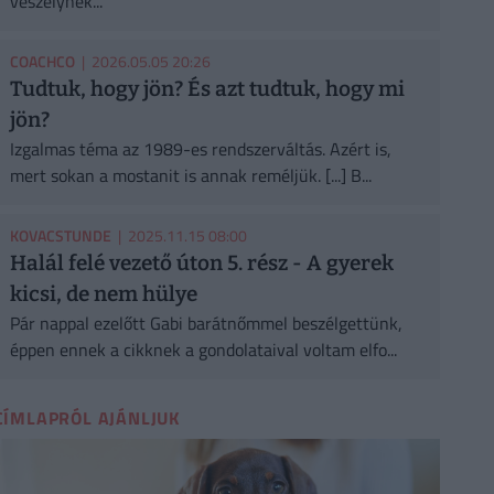
veszélynek...
COACHCO
| 2026.05.05 20:26
Tudtuk, hogy jön? És azt tudtuk, hogy mi
jön?
Izgalmas téma az 1989-es rendszerváltás. Azért is,
mert sokan a mostanit is annak reméljük. [...] B...
KOVACSTUNDE
| 2025.11.15 08:00
Halál felé vezető úton 5. rész - A gyerek
kicsi, de nem hülye
Pár nappal ezelőtt Gabi barátnőmmel beszélgettünk,
éppen ennek a cikknek a gondolataival voltam elfo...
CÍMLAPRÓL AJÁNLJUK