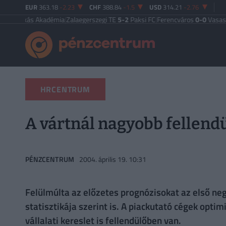
EUR
363.18
-2.23
CHF
388.84
-1.5
USD
314.21
-2.76
ás Akadémia
|
Zalaegerszegi TE
5-2
Paksi FC
|
Ferencváros
0-0
Vasas FC
|
Győr
HRCENTRUM
A vártnál nagyobb fellend
PÉNZCENTRUM
2004. április 19. 10:31
Felülmúlta az előzetes prognózisokat az első neg
statisztikája szerint is. A piackutató cégek opt
vállalati kereslet is fellendülőben van.