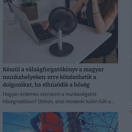
Készül a válságforgatókönyv a magyar
munkahelyeken: erre kötelezhetik a
dolgozókat, ha elhúzódik a hőség
Hogyan érdemes szervezni a munkavégzést
hőségriadóban? Otthon, ahol mindenki külön hűti a
lakását, vagy egy korszerű, energiahatékony
irodaházban, ahol a hűtés központilag működik.