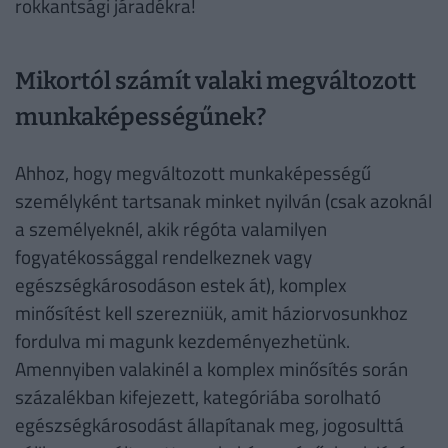
rokkantsági járadékra!
Mikortól számít valaki megváltozott
munkaképességűnek?
Ahhoz, hogy megváltozott munkaképességű
személyként tartsanak minket nyilván (csak azoknál
a személyeknél, akik régóta valamilyen
fogyatékossággal rendelkeznek vagy
egészségkárosodáson estek át), komplex
minősítést kell szerezniük, amit háziorvosunkhoz
fordulva mi magunk kezdeményezhetünk.
Amennyiben valakinél a komplex minősítés során
százalékban kifejezett, kategóriába sorolható
egészségkárosodást állapítanak meg, jogosulttá