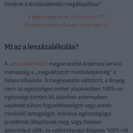
történik a leszázalékolás megállapítása?
A legfrissebb hírek, időrendben ITT!
Kövess minket a Google Hírek-ben is!
Mi az a leszázalékolás?
A „
leszázalékolás
” megnevezést érdemes kerülni,
manapság a „megváltozott munkaképesség” a
helyes kifejezés. A megnevezés változott, a lényeg
nem: az egészséges ember alapesetben 100%-os
egészségi szinten áll, azonban amennyiben
valakinél súlyos fogyatékosságot vagy annak
minősülő betegséget, krónikus egészségügyi
problémát állapítanak meg, vagy baleset
áldozatává válik, az egészségügyi állapota 100%-ról