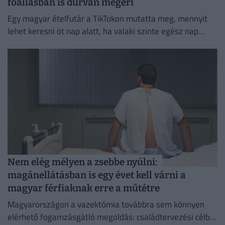
főállásban is durván megéri
Egy magyar ételfutár a TikTokon mutatta meg, mennyit
lehet keresni öt nap alatt, ha valaki szinte egész nap
szállítja a rendeléseket.
Nem elég mélyen a zsebbe nyúlni:
magánellátásban is egy évet kell várni a
magyar férfiaknak erre a műtétre
Magyarországon a vazektómia továbbra sem könnyen
elérhető fogamzásgátló megoldás: családtervezési célból