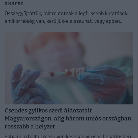
akarsz
Összegyűjtöttük, mit mutatnak a legfrissebb kutatások:
amikor hőség van, kerüljük-e a szaunát, vagy éppen
ellenkezőleg.
Csendes gyilkos szedi áldozatait
Magyarországon: alig három uniós országban
rosszabb a helyzet
Soha nem haltak meg ilyen kevesen vírusos hepatitisben