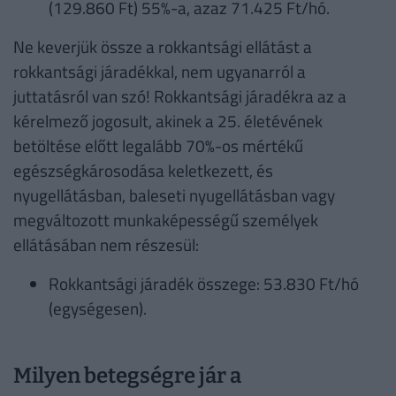
(129.860 Ft) 55%-a, azaz 71.425 Ft/hó.
Ne keverjük össze a rokkantsági ellátást a
rokkantsági járadékkal, nem ugyanarról a
juttatásról van szó! Rokkantsági járadékra az a
kérelmező jogosult, akinek a 25. életévének
betöltése előtt legalább 70%-os mértékű
egészségkárosodása keletkezett, és
nyugellátásban, baleseti nyugellátásban vagy
megváltozott munkaképességű személyek
ellátásában nem részesül:
Rokkantsági járadék összege: 53.830 Ft/hó
(egységesen).
Milyen betegségre jár a