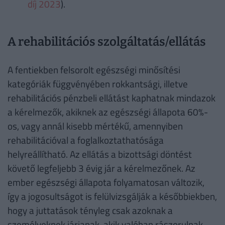
díj 2023
).
A rehabilitációs szolgáltatás/ellátás
A fentiekben felsorolt egészségi minősítési
kategóriák függvényében rokkantsági, illetve
rehabilitációs pénzbeli ellátást kaphatnak mindazok
a kérelmezők, akiknek az egészségi állapota 60%-
os, vagy annál kisebb mértékű, amennyiben
rehabilitációval a foglalkoztathatósága
helyreállítható. Az ellátás a bizottsági döntést
követő legfeljebb 3 évig jár a kérelmezőnek. Az
ember egészségi állapota folyamatosan változik,
így a jogosultságot is felülvizsgálják a későbbiekben,
hogy a juttatások tényleg csak azoknak a
személyeknek járjanak, akik valóban rászorulnak