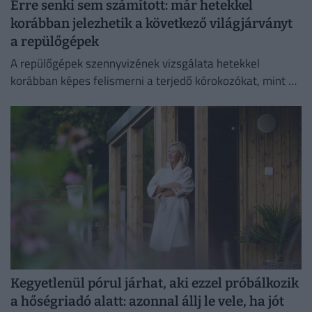
Erre senki sem számított: már hetekkel
korábban jelezhetik a következő világjárványt
a repülőgépek
A repülőgépek szennyvizének vizsgálata hetekkel
korábban képes felismerni a terjedő kórokozókat, mint a
hagyományos globális járványügyi megfigyelési
módszerek.
Kegyetlenül pórul járhat, aki ezzel próbálkozik
a hőségriadó alatt: azonnal állj le vele, ha jót