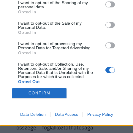
Ft/hó.
I want to opt-out of the Sharing of my
personal data.
Opted In
Rokkantsági ellátás/járadék
I want to opt-out of the Sale of my
Personal Data.
Opted In
A rokkantsági ellátás a rehabilitációs ellátáshoz
I want to opt-out of processing my
hasonlóan a beteg egészségi állapotának megfelelő
Personal Data for Targeted Advertising.
Opted In
egészségi besorolási kategóriához mérten kerül
folyósításra – a rokkantsági ellátás a B2, C2, D és E
I want to opt-out of Collection, Use,
Retention, Sale, and/or Sharing of my
komplex minősítési kategóriákba tartozóknak jár.
Personal Data that Is Unrelated with the
Purposes for which it was collected.
Ezek alapvetően keresetfüggő juttatások,
Opted Out
melyeknek összegét a kérelmező átlagjövedelme
CONFIRM
alapján számolják ki, azonban a jogszabályok ennek
meghatározzák a minimum- és maximumösszegét:
Data Deletion
Data Access
Privacy Policy
B2 kategóriás rokkantsági ellátás minimális
összege – foglalkoztathatósága