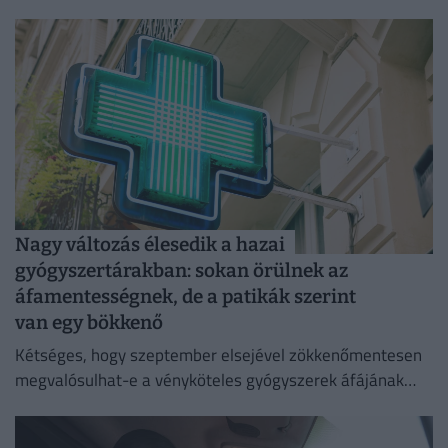
csak szigorú feltételek teljesülése esetén végezhető el.
Nagy változás élesedik a hazai
gyógyszertárakban: sokan örülnek az
áfamentességnek, de a patikák szerint
van egy bökkenő
Kétséges, hogy szeptember elsejével zökkenőmentesen
megvalósulhat-e a vényköteles gyógyszerek áfájának
eltörlése.