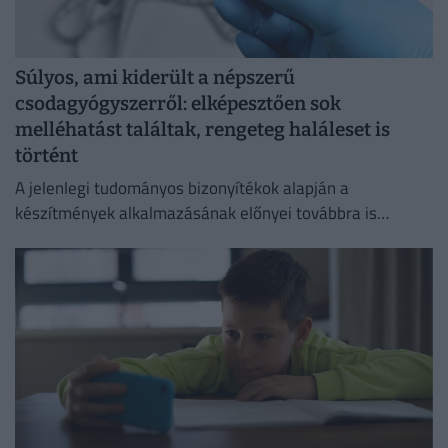
Súlyos, ami kiderült a népszerű
csodagyógyszerről: elképesztően sok
melléhatást találtak, rengeteg haláleset is
történt
A jelenlegi tudományos bizonyítékok alapján a
készítmények alkalmazásának előnyei továbbra is
felülmúlják a kockázatokat.