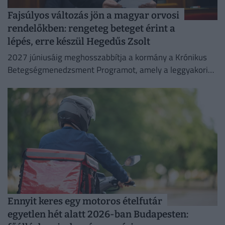
Fajsúlyos változás jön a magyar orvosi
rendelőkben: rengeteg beteget érint a
lépés, erre készül Hegedűs Zsolt
2027 júniusáig meghosszabbítja a kormány a Krónikus
Betegségmenedzsment Programot, amely a leggyakoribb
krónikus betegségek háziorvosi gondozását támogatja.
Ennyit keres egy motoros ételfutár
egyetlen hét alatt 2026-ban Budapesten: