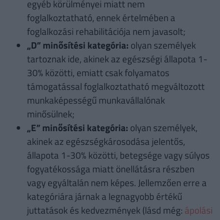
egyéb körülményei miatt nem
foglalkoztatható, ennek értelmében a
foglalkozási rehabilitációja nem javasolt;
„D” minősítési kategória:
olyan személyek
tartoznak ide, akinek az egészségi állapota 1-
30% közötti, emiatt csak folyamatos
támogatással foglalkoztatható megváltozott
munkaképességű munkavállalónak
minősülnek;
„E” minősítési kategória:
olyan személyek,
akinek az egészségkárosodása jelentős,
állapota 1-30% közötti, betegsége vagy súlyos
fogyatékossága miatt önellátásra részben
vagy egyáltalán nem képes. Jellemzően erre a
kategóriára járnak a legnagyobb értékű
juttatások és kedvezmények (lásd még:
ápolási