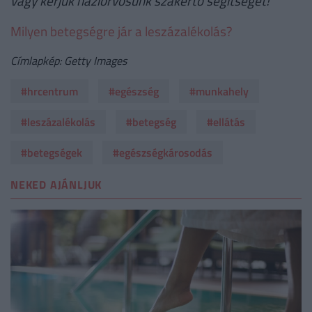
vagy kérjük háziorvosunk szakértő segítségét!
Milyen betegségre jár a leszázalékolás?
Címlapkép: Getty Images
#hrcentrum
#egészség
#munkahely
#leszázalékolás
#betegség
#ellátás
#betegségek
#egészségkárosodás
NEKED AJÁNLJUK