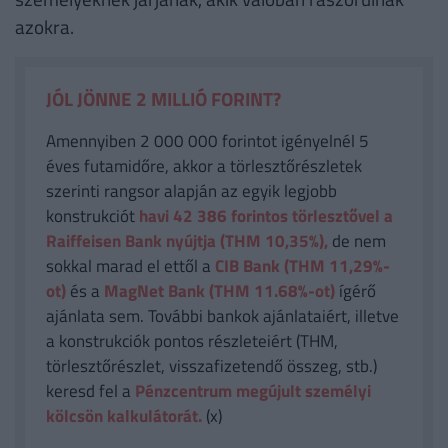
azokra.
JÓL JÖNNE 2 MILLIÓ FORINT?
Amennyiben 2 000 000 forintot igényelnél 5
éves futamidőre, akkor a törlesztőrészletek
szerinti rangsor alapján az egyik legjobb
konstrukciót
havi 42 386
forintos törlesztővel a
Raiffeisen Bank nyújtja (THM 10,35%),
de nem
sokkal marad el ettől a
CIB Bank (THM 11,29%-
ot)
és a
MagNet Bank (THM 11.68%-ot)
ígérő
ajánlata sem. További bankok ajánlataiért, illetve
a konstrukciók pontos részleteiért (THM,
törlesztőrészlet, visszafizetendő összeg, stb.)
keresd fel a
Pénzcentrum megújult személyi
kölcsön kalkulátorát.
(x)