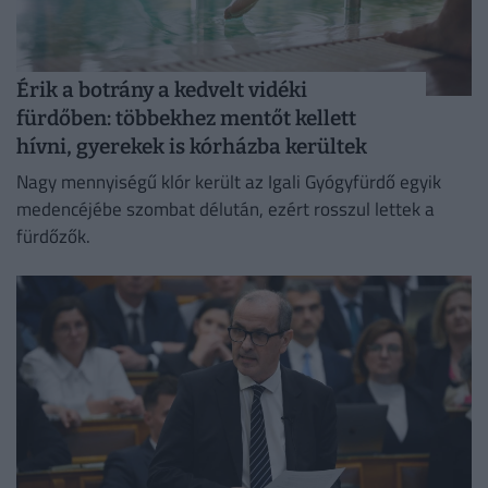
Érik a botrány a kedvelt vidéki
fürdőben: többekhez mentőt kellett
hívni, gyerekek is kórházba kerültek
Nagy mennyiségű klór került az Igali Gyógyfürdő egyik
medencéjébe szombat délután, ezért rosszul lettek a
fürdőzők.