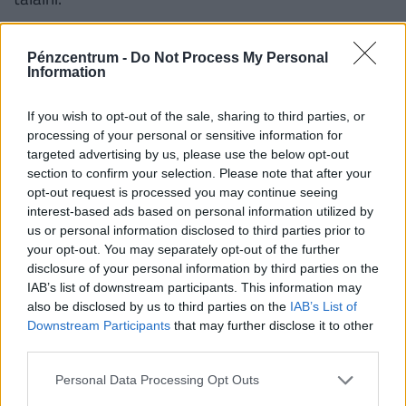
A rehabilitációs ellátás, mint pénzbeli rehabilitációs
Pénzcentrum -
Do Not Process My Personal
juttatás a fentiekben megállapított B1 (51-60%
Information
közötti egészségi állapot, komplex rehabilitációval
foglalkoztathatósága helyreállítható) és C1 (31-50%
If you wish to opt-out of the sale, sharing to third parties, or
közötti egészségi állapot, foglalkoztathatósága
processing of your personal or sensitive information for
targeted advertising by us, please use the below opt-out
fenntartható tartós rehabilitáció útján) egészségi
section to confirm your selection. Please note that after your
minősítési kategóriák esetében jár:
opt-out request is processed you may continue seeing
interest-based ads based on personal information utilized by
B1 rehabilitációs pénzbeli ellátás minimális
us or personal information disclosed to third parties prior to
your opt-out. You may separately opt-out of the further
összege – foglalkoztathatóság rehabilitációval
disclosure of your personal information by third parties on the
helyreállítható: az alapösszeg (129.860 Ft)
IAB’s list of downstream participants. This information may
30%-a: 38.960 Ft/hó;
also be disclosed by us to third parties on the
IAB’s List of
Downstream Participants
that may further disclose it to other
C1 rehabilitációs pénzbeli ellátás minimális
third parties.
összege – tartós foglalkoztatási rehabilitáció
alapösszeg (129.860 Ft) 40%-a, aza 51.945
Personal Data Processing Opt Outs