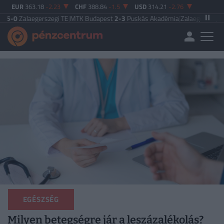
EUR
363.18
-2.23
CHF
388.84
-1.5
USD
314.21
-2.76
aegerszegi TE
|
MTK Budapest
2-3
Puskás Akadémia
|
Zalaegerszegi TE
5-2
Pak
EGÉSZSÉG
Milyen betegségre jár a leszázalékolás?