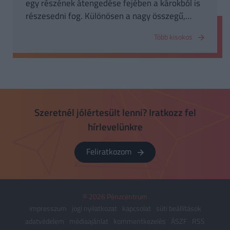
egy részének átengedése fejében a károkból is
részesedni fog. Különösen a nagy összegű,
vagy tömeges (katasztrófakárok) kezelésére
Több kisokos
alkalmas módszer.
Szeretnél jólértesült lenni? Iratkozz fel
hírlevelünkre
Feliratkozom
© 2026 Pénzcentrum
impresszum
jogi nyilatkozat
kapcsolat
süti beállítások
adatvédelem
médiaajánlat
kommentkezelés
ÁSZF
RSS