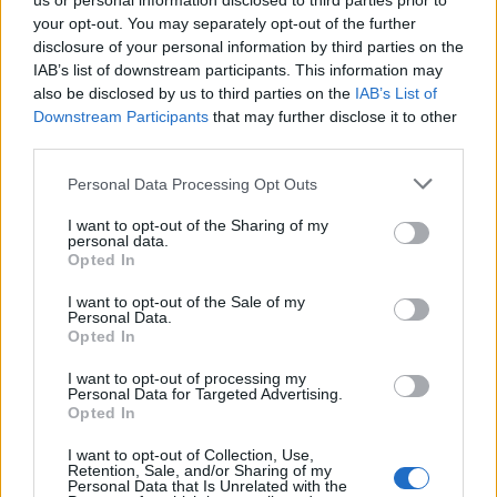
us or personal information disclosed to third parties prior to
Most nem kockáztatnak a magyar befektetők:
your opt-out. You may separately opt-out of the further
ezekbe a biztos papírokba teszik a pénzt
disclosure of your personal information by third parties on the
IAB’s list of downstream participants. This information may
Az OTP és a Richter is profitált a kockázatkerülő
also be disclosed by us to third parties on the
IAB’s List of
befektetői hangulatból.
Downstream Participants
that may further disclose it to other
third parties.
MTI
| 2026. július 26. 19:03
Personal Data Processing Opt Outs
Brutális menetelés a magyar tőzsdén:
történelmi csúcsra lőtt ki a hazai gigacég,
I want to opt-out of the Sharing of my
personal data.
elépesztőt szakított, aki jó lóra tett
Opted In
Növekvő forgalomban emelkedett a Budapesti
I want to opt-out of the Sale of my
Personal Data.
Értéktőzsde (BÉT) részvényindexe a héten
Opted In
I want to opt-out of processing my
PÉNZCENTRUM
| 2026. július 24. 18:50
Personal Data for Targeted Advertising.
Opted In
Nagyot kaszált, aki ma ebbe fektette a pénzét a
Budapesti Értéktőzsdén
I want to opt-out of Collection, Use,
Retention, Sale, and/or Sharing of my
A részvénypiac forgalma 20,3 milliárd forint volt, a
Personal Data that Is Unrelated with the