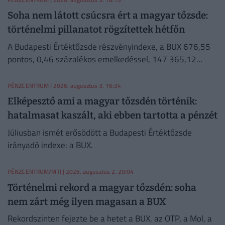
Soha nem látott csúcsra ért a magyar tőzsde:
történelmi pillanatot rögzítettek hétfőn
A Budapesti Értéktőzsde részvényindexe, a BUX 676,55
pontos, 0,46 százalékos emelkedéssel, 147 365,12
ponton, történelmi csúcson zárt hétfőn.
PÉNZCENTRUM
| 2026. augusztus 3. 16:34
Elképesztő ami a magyar tőzsdén történik:
hatalmasat kaszált, aki ebben tartotta a pénzét
Júliusban ismét erősödött a Budapesti Értéktőzsde
irányadó indexe: a BUX.
PÉNZCENTRUM/MTI
| 2026. augusztus 2. 20:04
Történelmi rekord a magyar tőzsdén: soha
nem zárt még ilyen magasan a BUX
Rekordszinten fejezte be a hetet a BUX, az OTP, a Mol, a