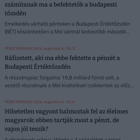
számítanak ma a befektetők a budapesti
tőzsdén
Emelkedés várható pénteken a Budapesti Értéktőzsdén
(BÉT) köszönhetően a Mol vártnál kedvezőbb második
negyedéves eredményeinek az Equilor Befektetési Zrt.
elemzője szerint.
PÉNZCENTRUM
| 2026. augusztus 6. 18:22
Ráfizetett, aki ma ebbe fektette a pénzét a
Budapesti Értéktőzsdén
A részvénypiac forgalma 19,8 milliárd forint volt, a
vezető részvények a Mol kivételével csökkentek az előző
napi záráshoz képest.
PÉNZCENTRUM
| 2026. augusztus 5. 19:31
Hihetetlen vagyont halmoztak fel az élelmes
magyarok: ebben tartják most a pénzt, de
vajon jól teszik?
A részvények aránya átlépte a 3 százalékot a teljes