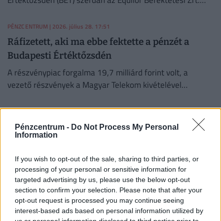
Értéktőzsdén (BÉT) szerdán az Equilor Befektetési Zrt.
elemzője szerint.
PÉNZCENTRUM
| 2026. július 28. 17:51
Ráfizetett, aki ma ebbe fektette a pénzét a
Budapesti Értéktőzsdén
A részvénypiac forgalma 19,7 milliárd forint volt, a
vezető részvények a Magyar Telekom kivételével
gyengültek az előző napi záráshoz képest.
MTI
| 2026. július 28. 08:54
Most jöhet a nagy felfordulás a magyar
Pénzcentrum -
Do Not Process My Personal
Information
tőzsdén? Ilyen kilátásai vannak az OTP, Mol,
Richter árfolyamának
If you wish to opt-out of the sale, sharing to third parties, or
Iránykereséssel kezdődhet a keddi kereskedés. A BÉT
processing of your personal or sensitive information for
targeted advertising by us, please use the below opt-out
részvényindexe, a BUX 1002,32 pontos, 0,7 százalékos
section to confirm your selection. Please note that after your
emelkedéssel 144 473,37 ponton zárt hétfőn.
opt-out request is processed you may continue seeing
PÉNZCENTRUM
| 2026. július 27. 20:29
interest-based ads based on personal information utilized by