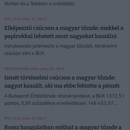
Richter és a Telekom is erősödött.
MTI
| 2026. július 31. 20:13
Elképesztő csúcson a magyar tőzsde: ezekkel a
papírokkal lehetett most nagyokat kaszálni
Iránykeresés jellemezte a magyar tőzsdét, történelmi
csúcson zárt a BUX.
PÉNZCENTRUM
| 2026. július 30. 18:25
Ismét történelmi csúcson a magyar tőzsde:
nagyot kaszált, aki ma ebbe fektette a pénzét
A Budapesti Értéktőzsde részvényindexe, a BUX 1372,51
pontos, 0,95 százalékos emelkedéssel, 146 453,37
ponton, történelmi csúcson zárt csütörtökön.
MTI
| 2026. július 30. 08:57
Rossz hangulatban nyithat a magyar tőzsde a