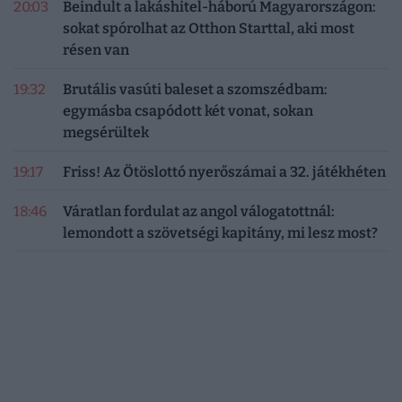
20:03
Beindult a lakáshitel-háború Magyarországon:
sokat spórolhat az Otthon Starttal, aki most
résen van
19:32
Brutális vasúti baleset a szomszédbam:
egymásba csapódott két vonat, sokan
megsérültek
19:17
Friss! Az Ötöslottó nyerőszámai a 32. játékhéten
18:46
Váratlan fordulat az angol válogatottnál:
lemondott a szövetségi kapitány, mi lesz most?