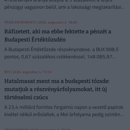
pénzügyi vagyonon belül, ami a lakossági megtakarítási
szokások átalakulását is jelzi.
PÉNZCENTRUM/MTI
| 2026. augusztus 5. 18:09
Ráfizetett, aki ma ebbe fektette a pénzét a
Budapesti Értéktőzsdén
A Budapesti Értéktőzsde részvényindexe, a BUX 998,5
pontos, 0,67 százalékos csökkenéssel, 148 085,97
ponton zárt szerdán.
MTI
| 2026. augusztus 4. 17:53
Hatalmasat ment ma a budapesti tőzsde:
mutatjuk a részvényárfolyamokat, itt új
történelmi csúcs
A 23,4 milliárd forintos forgalmú napon a vezető papírok
kivétel nélkül erősödtek, a Mol árfolyama pedig szintén
soha nem látott magasságba emelkedett.
PÉNZCENTRUM
| 2026. augusztus 3. 18:15