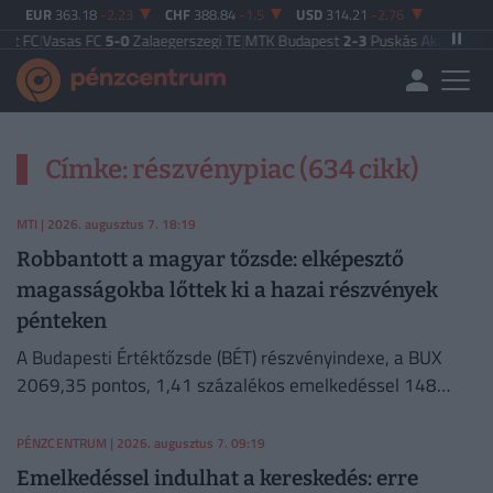
EUR
363.18
-2.23
CHF
388.84
-1.5
USD
314.21
-2.76
 FC
|
Vasas FC
5-0
Zalaegerszegi TE
|
MTK Budapest
2-3
Puskás Akadémia
|
Zal
Címke: részvénypiac (634 cikk)
MTI
| 2026. augusztus 7. 18:19
Robbantott a magyar tőzsde: elképesztő
magasságokba lőttek ki a hazai részvények
pénteken
A Budapesti Értéktőzsde (BÉT) részvényindexe, a BUX
2069,35 pontos, 1,41 százalékos emelkedéssel 148
632,55 ponton zárt pénteken.
PÉNZCENTRUM
| 2026. augusztus 7. 09:19
Emelkedéssel indulhat a kereskedés: erre