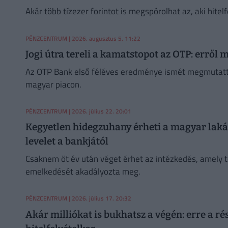
Akár több tízezer forintot is megspórolhat az, aki hitelf
PÉNZCENTRUM
| 2026. augusztus 5. 11:22
Jogi útra tereli a kamatstopot az OTP: erről
Az OTP Bank első féléves eredménye ismét megmutatt
magyar piacon.
PÉNZCENTRUM
| 2026. július 22. 20:01
Kegyetlen hidegzuhany érheti a magyar lakás
levelet a bankjától
Csaknem öt év után véget érhet az intézkedés, amely t
emelkedését akadályozta meg.
PÉNZCENTRUM
| 2026. július 17. 20:32
Akár milliókat is bukhatsz a végén: erre a r