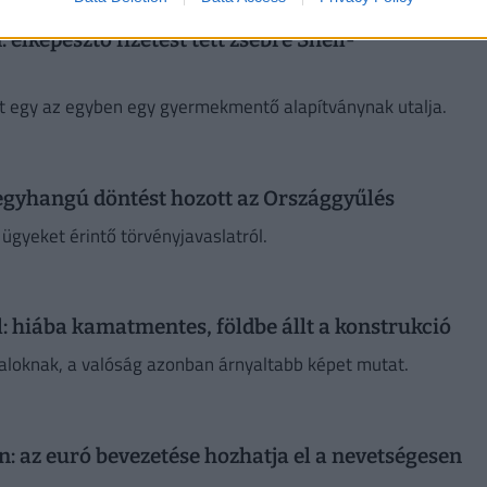
elképesztő fizetést tett zsebre Shell-
azt egy az egyben egy gyermekmentő alapítványnak utalja.
 egyhangú döntést hozott az Országgyűlés
ügyeket érintő törvényjavaslatról.
l: hiába kamatmentes, földbe állt a konstrukció
aloknak, a valóság azonban árnyaltabb képet mutat.
 az euró bevezetése hozhatja el a nevetségesen