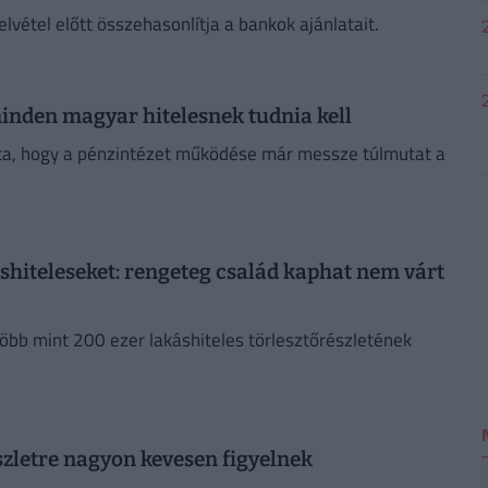
elvétel előtt összehasonlítja a bankok ajánlatait.
 minden magyar hitelesnek tudnia kell
a, hogy a pénzintézet működése már messze túlmutat a
hiteleseket: rengeteg család kaphat nem várt
öbb mint 200 ezer lakáshiteles törlesztőrészletének
észletre nagyon kevesen figyelnek