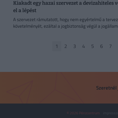
Kiakadt egy hazai szervezet a devizahiteles v
el a lépést
A szervezet rámutatott, hogy nem egyértelmű a terveze
követelményét, ezáltal a jogbiztonság végül a jogállam
1
2
3
4
5
6
7
Szeretnél 
© 2026 Pénzcentrum
impress