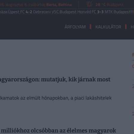
6. augusztus 6. csütörtök
Berta, Bettina
28 °C
Budapest
Újpest FC
4-2
Debreceni VSC
|
Budapest Honvéd FC
3-3
MTK Budapest
UEFA
ÁRFOLYAM
KALKULÁTOR
H
agyarországon: mutatjuk, kik járnak most
kamatok az elmúlt hónapokban, a piaci lakáshitelek
st milliókhoz olcsóbban az élelmes magyarok