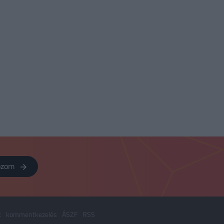
kozom
t
kommentkezelés
ÁSZF
RSS