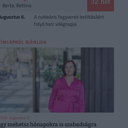
32. hét
Berta, Bettina
Augusztus 6.
A nukleáris fegyverek betiltásáért
folyó harc világnapja
CÍMLAPRÓL AJÁNLJUK
026. augusztus 5.
Így mehetsz hónapokra is szabadságra