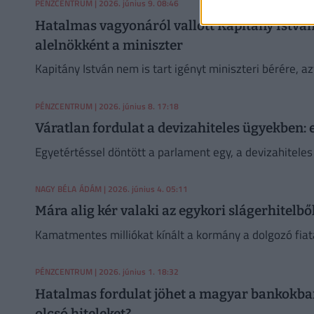
PÉNZCENTRUM
| 2026. június 9. 08:46
Hatalmas vagyonáról vallott Kapitány István: 
alelnökként a miniszter
Kapitány István nem is tart igényt miniszteri bérére, 
PÉNZCENTRUM
| 2026. június 8. 17:18
Váratlan fordulat a devizahiteles ügyekben:
Egyetértéssel döntött a parlament egy, a devizahiteles 
NAGY BÉLA ÁDÁM
| 2026. június 4. 05:11
Mára alig kér valaki az egykori slágerhitelbő
Kamatmentes milliókat kínált a kormány a dolgozó fiat
PÉNZCENTRUM
| 2026. június 1. 18:32
Hatalmas fordulat jöhet a magyar bankokban:
olcsó hiteleket?