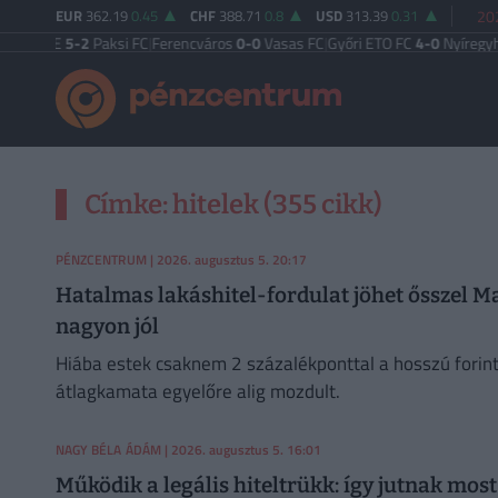
EUR
362.19
0.45
CHF
388.71
0.8
USD
313.39
0.31
202
gi TE
5-2
Paksi FC
|
Ferencváros
0-0
Vasas FC
|
Győri ETO FC
4-0
Nyíregyháza
|
Címke: hitelek (355 cikk)
PÉNZCENTRUM
| 2026. augusztus 5. 20:17
Hatalmas lakáshitel-fordulat jöhet ősszel M
nagyon jól
Hiába estek csaknem 2 százalékponttal a hosszú forint
átlagkamata egyelőre alig mozdult.
NAGY BÉLA ÁDÁM
| 2026. augusztus 5. 16:01
Működik a legális hiteltrükk: így jutnak mo