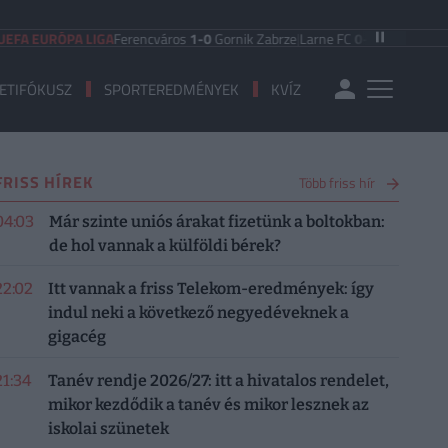
 EURÓPA LIGA
Ferencváros
1-0
Gornik Zabrze
|
Larne FC
0-0
FC Iberia 1999
|
S
ETIFÓKUSZ
SPORTEREDMÉNYEK
KVÍZ
FRISS HÍREK
Több friss hír
04:03
Már szinte uniós árakat fizetünk a boltokban:
de hol vannak a külföldi bérek?
22:02
Itt vannak a friss Telekom-eredmények: így
indul neki a következő negyedéveknek a
gigacég
21:34
Tanév rendje 2026/27: itt a hivatalos rendelet,
mikor kezdődik a tanév és mikor lesznek az
iskolai szünetek