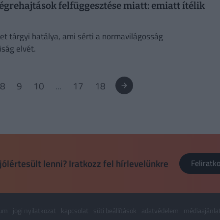
égrehajtások felfüggesztése miatt: emiatt ítélik
t tárgyi hatálya, ami sérti a normavilágosság
iság elvét.
8
9
10
...
17
18
jólértesült lenni? Iratkozz fel hírlevelünkre
Felirat
zum
jogi nyilatkozat
kapcsolat
süti beállítások
adatvédelem
médiaajánla