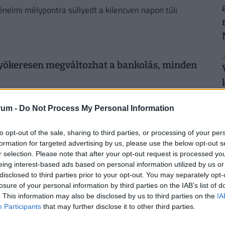
nelmi mélypontra süllyedt a kilencven napon túli
2
gyökeresen megváltozhat a bankolás, minden
ezett jogszabálycsomaggal reformálná meg az uniós
rum -
Do Not Process My Personal Information
2
to opt-out of the sale, sharing to third parties, or processing of your per
formation for targeted advertising by us, please use the below opt-out s
skaput, amivel dőlt a pénz a magyar
r selection. Please note that after your opt-out request is processed y
eing interest-based ads based on personal information utilized by us or
disclosed to third parties prior to your opt-out. You may separately opt-
2
el esetében már nem lesz érvényes az évi fix 3 százalékos
losure of your personal information by third parties on the IAB’s list of
. This information may also be disclosed by us to third parties on the
IA
Participants
that may further disclose it to other third parties.