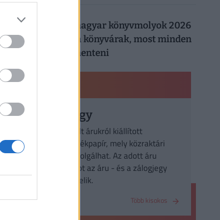
026. augusztus 5.
Így trükköznek a magyar könyvmolyok 2026
nyarán: elszálltak a könyvárak, most minden
forintot meg kell menteni
PÉNZÜGYI KISOKOS
Közraktárjegy
Közraktárban tárolt árukról kiállított
forgalomképes értékpapír, mely közraktári
hitel fedezetéül szolgálhat. Az adott áru
feletti tulajdonjogot az áru - és a zálogjegy
együttesen képviselik.
Több kisokos