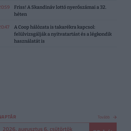
20:59
Friss! A Skandináv lottó nyerőszámai a 32.
héten
20:47
A Coop hálózata is takarékra kapcsol:
felülvizsgálják a nyitvatartást és a légkondik
használatát is
NAPTÁR
Tovább
2026. augusztus 6. csütörtök