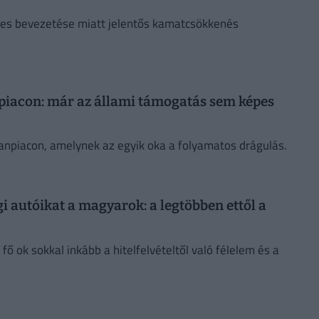
eges bevezetése miatt jelentős kamatcsökkenés
npiacon: már az állami támogatás sem képes
anpiacon, amelynek az egyik oka a folyamatos drágulás.
gi autóikat a magyarok: a legtöbben ettől a
ő ok sokkal inkább a hitelfelvételtől való félelem és a