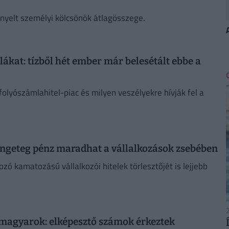
gényelt személyi kölcsönök átlagösszege.
ákat: tízből hét ember már belesétált ebbe a
olyószámlahitel-piac és milyen veszélyekre hívják fel a
rengeteg pénz maradhat a vállalkozások zsebében
 kamatozású vállalkozói hitelek törlesztőjét is lejjebb
2
magyarok: elképesztő számok érkeztek