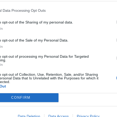
el a magyar fiataloknak: meglepő, de nem a
2
l Data Processing Opt Outs
m a maximális, négymillió forintos összeget veszi fel.
o opt-out of the Sharing of my personal data.
In
o opt-out of the Sale of my Personal Data.
gon: tízezreknek drágulhatnak a lakáshitelek
In
lek kamatstopja: ezúttal nem hosszabbítanák meg, hanem
to opt-out of processing my Personal Data for Targeted
érvényes kedvezménynek.
ing.
In
o opt-out of Collection, Use, Retention, Sale, and/or Sharing
ersonal Data that Is Unrelated with the Purposes for which it
kamatstophoz, erre készülhetnek az érintett
lected.
Out
026. szeptember 30-án végleg megszűnik a lakossági
CONFIRM
Data Deletion
Data Access
Privacy Policy