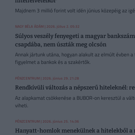
hitelfelvételkor
Majdnem 3 millió forint volt idén június közepéig az i
NAGY BÉLA ÁDÁM
| 2026. július 2. 05:32
Súlyos veszély fenyegeti a magyar bankszáml
csapdába, nem úszták meg olcsón
Annak jártunk utána, hogyan alakult az elmúlt évben a f
figyelmet a bankok és a szakértők.
PÉNZCENTRUM
| 2026. június 29. 21:28
Rendkívüli változás a népszerű hiteleknél: 
Az alapkamat csökkenése a BUBOR-on keresztül a változó
viheti.
PÉNZCENTRUM
| 2026. június 25. 14:36
Hanyatt-homlok menekülnek a hitelekből a 