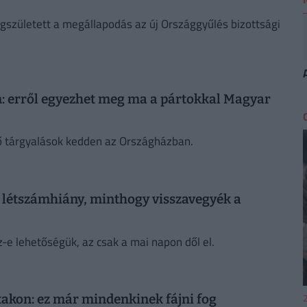
egszületett a megállapodás az új Országgyűlés bizottsági
: erről egyezhet meg ma a pártokkal Magyar
tő tárgyalások kedden az Országházban.
 létszámhiány, minthogy visszavegyék a
z-e lehetőségük, az csak a mai napon dől el.
2
takon: ez már mindenkinek fájni fog