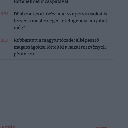
történelmet ír csapatával
18:31
Döbbenetes áttörés: már szupervírusokat is
tervez a mesterséges intelligencia, mi jöhet
még?
18:19
Robbantott a magyar tőzsde: elképesztő
magasságokba lőttek ki a hazai részvények
pénteken
NAPTÁR
Tovább