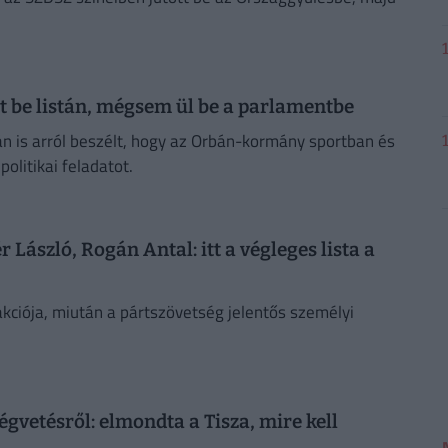
ott be listán, mégsem ül be a parlamentbe
án is arról beszélt, hogy az Orbán-kormány sportban és
olitikai feladatot.
László, Rogán Antal: itt a végleges lista a
kciója, miután a pártszövetség jelentős személyi
égvetésről: elmondta a Tisza, mire kell