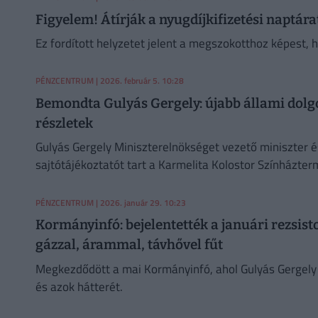
Figyelem! Átírják a nyugdíjkifizetési naptár
Ez fordított helyzetet jelent a megszokotthoz képest, h
PÉNZCENTRUM
| 2026. február 5. 10:28
Bemondta Gulyás Gergely: újabb állami dolg
részletek
Gulyás Gergely Miniszterelnökséget vezető miniszter é
sajtótájékoztatót tart a Karmelita Kolostor Színházte
PÉNZCENTRUM
| 2026. január 29. 10:23
Kormányinfó: bejelentették a januári rezsist
gázzal, árammal, távhővel fűt
Megkezdődött a mai Kormányinfó, ahol Gulyás Gergely é
és azok hátterét.