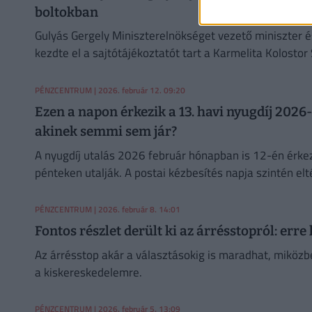
boltokban
Gulyás Gergely Miniszterelnökséget vezető miniszter é
kezdte el a sajtótájékoztatót tart a Karmelita Kolosto
PÉNZCENTRUM
| 2026. február 12. 09:20
Ezen a napon érkezik a 13. havi nyugdíj 2026-b
akinek semmi sem jár?
A nyugdíj utalás 2026 február hónapban is 12-én érkez
pénteken utalják. A postai kézbesítés napja szintén el
PÉNZCENTRUM
| 2026. február 8. 14:01
Fontos részlet derült ki az árrésstopról: err
Az árrésstop akár a választásokig is maradhat, miközbe
a kiskereskedelemre.
PÉNZCENTRUM
| 2026. február 5. 13:09