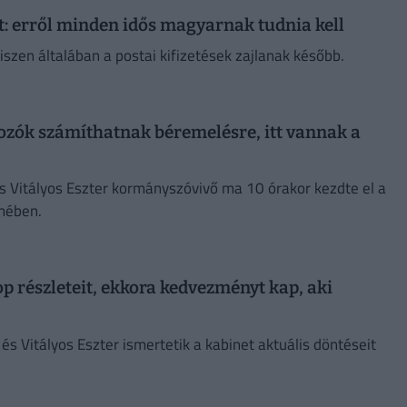
at: erről minden idős magyarnak tudnia kell
iszen általában a postai kifizetések zajlanak később.
ozók számíthatnak béremelésre, itt vannak a
s Vitályos Eszter kormányszóvivő ma 10 órakor kezdte el a
rmében.
op részleteit, ekkora kedvezményt kap, aki
s Vitályos Eszter ismertetik a kabinet aktuális döntéseit