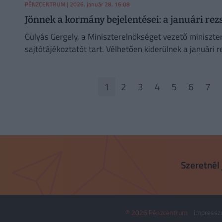
PÉNZCENTRUM
| 2026. január 28. 16:08
Jönnek a kormány bejelentései: a januári rezs
Gulyás Gergely, a Miniszterelnökséget vezető miniszter
sajtótájékoztatót tart. Vélhetően kiderülnek a januári r
1
2
3
4
5
6
7
Szeretnél 
© 2026 Pénzcentrum
impress