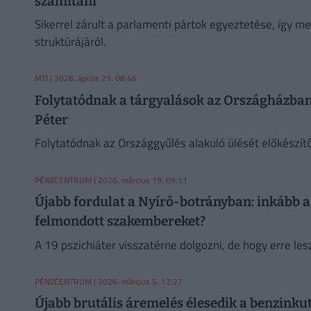
számítani
Sikerrel zárult a parlamenti pártok egyeztetése, így m
struktúrájáról.
MTI
| 2026. április 21. 08:46
Folytatódnak a tárgyalások az Országházban
Péter
Folytatódnak az Országgyűlés alakuló ülését előkészí
PÉNZCENTRUM
| 2026. március 19. 09:11
Újabb fordulat a Nyírő-botrányban: inkább a
felmondott szakembereket?
A 19 pszichiáter visszatérne dolgozni, de hogy erre les
PÉNZCENTRUM
| 2026. március 5. 12:27
Újabb brutális áremelés élesedik a benzinku