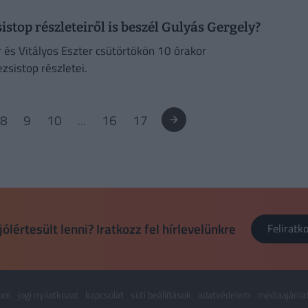
istop részleteiről is beszél Gulyás Gergely?
 és Vitályos Eszter csütörtökön 10 órakor
ezsistop részletei.
8
9
10
...
16
17
jólértesült lenni? Iratkozz fel hírlevelünkre
Felirat
zum
jogi nyilatkozat
kapcsolat
süti beállítások
adatvédelem
médiaajánla