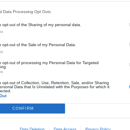
ezek a magyar dolgozók: indul a pénzosztás!
2
 egyszeri, 150 ezer forintos juttatásról.
l Data Processing Opt Outs
o opt-out of the Sharing of my personal data.
In
ől Gulyás Gergely: erről tudjon, aki tervezi
o opt-out of the Sale of my Personal Data.
 százalékos Otthon Start-hitelt az igénylőknek, Gulyás
In
to opt-out of processing my Personal Data for Targeted
ing.
In
o opt-out of Collection, Use, Retention, Sale, and/or Sharing
jelentései, ekkor tart sajtótájékoztatót Gulyás
ersonal Data that Is Unrelated with the Purposes for which it
lected.
Out
zati Tájékoztatási Központ.
CONFIRM
opról: erre kell készülni a magyarországi
Data Deletion
Data Access
Privacy Policy