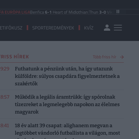
URÓPA LIGA
Benfica
6-1
Heart of Midlothian
|
Thun
3-0
Vikingur Reykjavik
|
PAO
ETIFÓKUSZ
SPORTEREDMÉNYEK
KVÍZ
FRISS HÍREK
Több friss hír
19:29
Futhatunk a pénzünk után, ha így utazunk
külföldre: súlyos csapdára figyelmeztetnek a
szakértők
18:57
Működik a legális áramtrükk: így spórolnak
tízezreket a legmelegebb napokon az élelmes
magyarok
18:41
18 év alatt 39 csapat: alighanem megvan a
legtöbbet vándorló futballista a világon, most