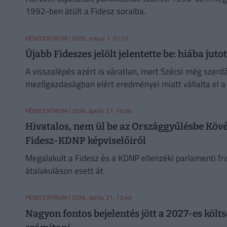
1992-ben átült a Fidesz soraiba.
PÉNZCENTRUM
| 2026. május 1. 07:15
Újabb Fideszes jelölt jelentette be: hiába jut
A visszalépés azért is váratlan, mert Szécsi még szerd
mezőgazdaságban elért eredményei miatt vállalta el a p
PÉNZCENTRUM
| 2026. április 27. 16:06
Hivatalos, nem ül be az Országgyűlésbe Kövér 
Fidesz-KDNP képviselőiről
Megalakult a Fidesz és a KDNP ellenzéki parlamenti fra
átalakuláson esett át
PÉNZCENTRUM
| 2026. április 21. 13:40
Nagyon fontos bejelentés jött a 2027-es költs