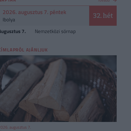
2026. augusztus 7. péntek
32. hét
Ibolya
Augusztus 7.
Nemzetközi sörnap
CÍMLAPRÓL AJÁNLJUK
026. augusztus 7.