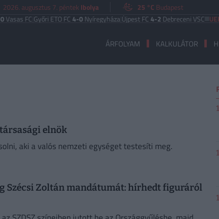
2026. augusztus 7. péntek
Ibolya
25 °C
Budapest
as FC
|
Győri ETO FC
4-0
Nyíregyháza
|
Újpest FC
4-2
Debreceni VSC
UEFA E
ÁRFOLYAM
KALKULÁTOR
H
ztársasági elnök
solni, aki a valós nemzeti egységet testesíti meg.
eg Szécsi Zoltán mandátumát: hírhedt figuráról
 az SZDSZ színeiben jutott be az Országgyűlésbe, majd