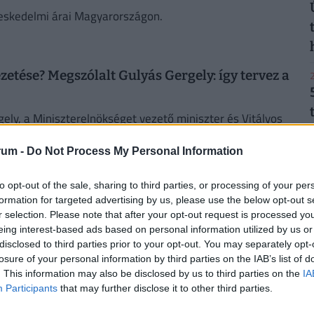
skedelmi árai Magyarországon.
zetése? Megszólalt Gulyás Gergely: így tervez a
2
ely, a Miniszterelnökséget vezető miniszter és Vitályos
rum -
Do Not Process My Personal Information
2
to opt-out of the sale, sharing to third parties, or processing of your per
 bank legyen itthon: ettől tényleg olcsóbb lenne
formation for targeted advertising by us, please use the below opt-out s
r selection. Please note that after your opt-out request is processed y
eing interest-based ads based on personal information utilized by us or
an túl sok a szereplő, újraindította a bankrendszer
2
disclosed to third parties prior to your opt-out. You may separately opt-
losure of your personal information by third parties on the IAB’s list of
. This information may also be disclosed by us to third parties on the
IA
Participants
that may further disclose it to other third parties.