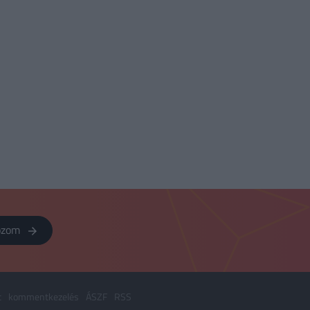
kozom
t
kommentkezelés
ÁSZF
RSS