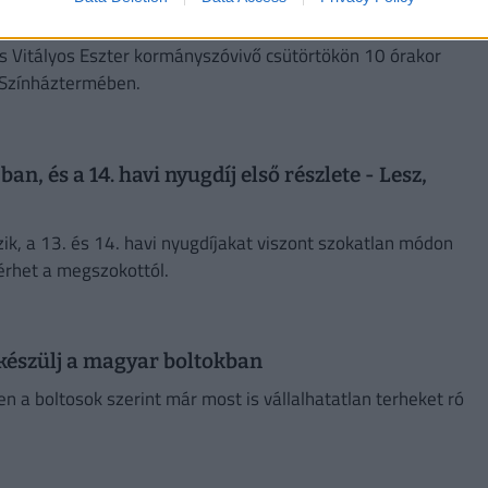
s Vitályos Eszter kormányszóvivő csütörtökön 10 órakor
r Színháztermében.
an, és a 14. havi nyugdíj első részlete - Lesz,
ik, a 13. és 14. havi nyugdíjakat viszont szokatlan módon
térhet a megszokottól.
e készülj a magyar boltokban
n a boltosok szerint már most is vállalhatatlan terheket ró