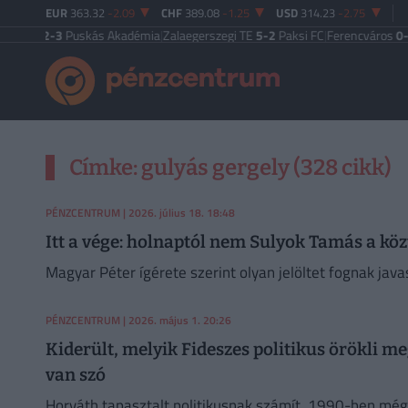
EUR
363.32
-2.09
CHF
389.08
-1.25
USD
314.23
-2.75
est
2-3
Puskás Akadémia
|
Zalaegerszegi TE
5-2
Paksi FC
|
Ferencváros
0-0
Vas
Címke: gulyás gergely (328 cikk)
PÉNZCENTRUM
| 2026. július 18. 18:48
Itt a vége: holnaptól nem Sulyok Tamás a kö
Magyar Péter ígérete szerint olyan jelöltet fognak java
PÉNZCENTRUM
| 2026. május 1. 20:26
Kiderült, melyik Fideszes politikus örökli m
van szó
Horváth tapasztalt politikusnak számít. 1990-ben még