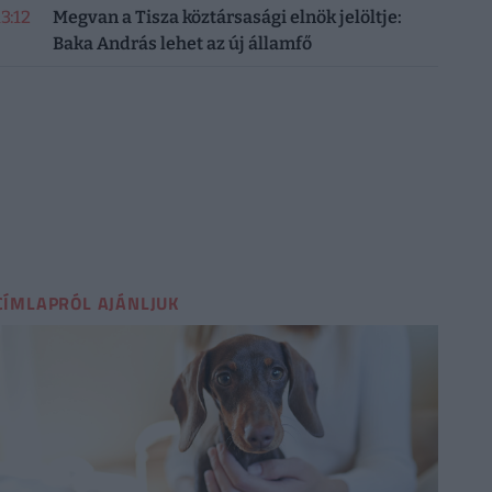
13:12
Megvan a Tisza köztársasági elnök jelöltje:
Baka András lehet az új államfő
CÍMLAPRÓL AJÁNLJUK