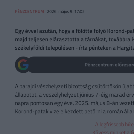
PÉNZCENTRUM
2026. május 9. 17:02
Egy évvel azután, hogy a fölötte folyó Korond-pa
majd teljesen elárasztotta a tárnákat, továbbra 
székelyföldi településen - írta pénteken a Hargi
Pénzcentrum előresoro
A parajdi vészhelyzeti bizottság csütörtökön újab
állapotot, a veszélyhelyzet június 7-éig marad ér
napra pontosan egy éve, 2025. május 8-án vezetté
Korond-patak vize elkezdett betörni a román álla
A legfrissebb hír
Kövess minket a G