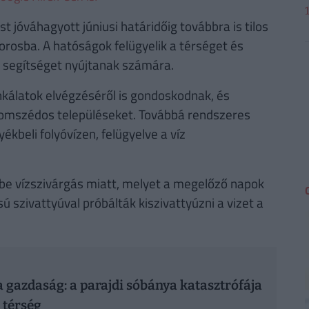
 jóváhagyott júniusi határidőig továbbra is tilos
orosba. A hatóságok felügyelik a térséget és
e segítséget nyújtanak számára.
kálatok elvégzéséről is gondoskodnak, és
zomszédos településeket. Továbbá rendszeres
beli folyóvízen, felügyelve a víz
 be vízszivárgás miatt, melyet a megelőző napok
 szivattyúval próbálták kiszivattyúzni a vizet a
 a gazdaság: a parajdi sóbánya katasztrófája
 térség