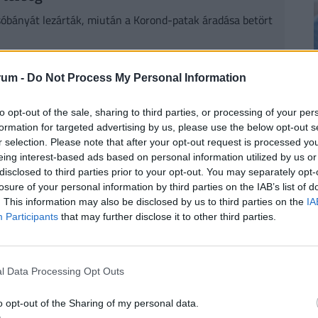
i sóbányát lezárták, miután a Korond-patak áradása betört
2
rum -
Do Not Process My Personal Information
irdetett vészhelyzetet a településen, amelyet
 2025. május 27-én már ömlött a víz a
to opt-out of the sale, sharing to third parties, or processing of your per
dt a Korond-patak, és megsérült a medrét védő
formation for targeted advertising by us, please use the below opt-out s
i védekezést, a betörő víz teljesen elöntötte a
r selection. Please note that after your opt-out request is processed y
2
eing interest-based ads based on personal information utilized by us or
ldi létesítményt.
disclosed to third parties prior to your opt-out. You may separately opt-
losure of your personal information by third parties on the IAB’s list of
. This information may also be disclosed by us to third parties on the
IA
RINT, HA NYUGDÍJBA MEGY: EGYSZERŰ
Participants
that may further disclose it to other third parties.
2
rűségnek örvendenek a
nyugdíjmegtakarítási
l Data Processing Opt Outs
ztosítás
. Mivel évtizedekre előre tekintve az
sincsen garancia, úgy tűnik ez időskori
o opt-out of the Sharing of my personal data.
. De
mennyi pénzhez is juthatunk egy