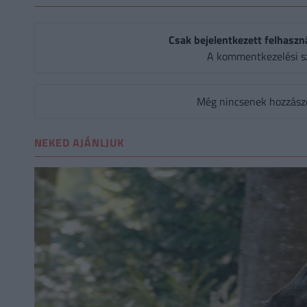
Csak bejelentkezett felhaszn
A kommentkezelési s
Még nincsenek hozzászól
NEKED AJÁNLJUK