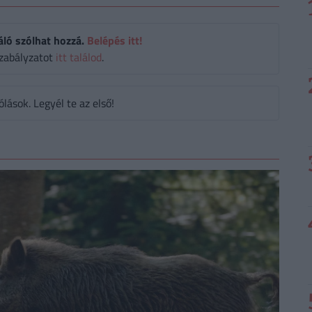
áló szólhat hozzá.
Belépés itt!
zabályzatot
itt találod
.
ások. Legyél te az első!