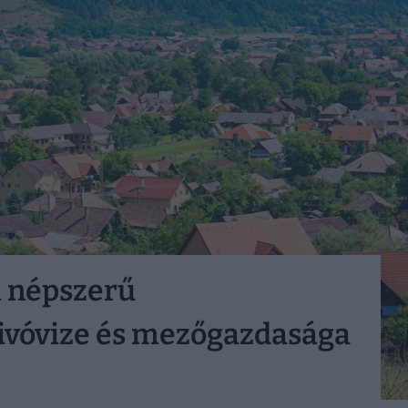
a népszerű
g ivóvize és mezőgazdasága