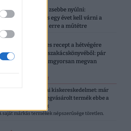
026. augusztus 8.
Nem elég mélyen a zsebbe nyúlni:
magánellátásban is egy évet kell várni a
magyar férfiaknak erre a műtétre
026. augusztus 8.
Két olcsó húsmentes recept a hétvégére
Frank Júlia filléres szakácskönyvéből: pár
száz forintból, villámgyorsan megvan
ERRŐL NE MARADJ LE!
Letarolták az európai kiskereskedelmet: már
minden második megvásárolt termék ebbe a
kategóriába tartozik
A saját márkás termékek népszerűsége töretlen.