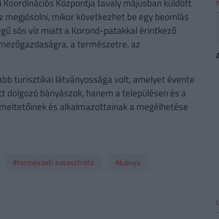
i Koordinációs Központja tavaly májusban küldött
héz megjósolni, mikor következhet be egy beomlás
gű sós víz miatt a Korond-patakkal érintkező
 mezőgazdaságra, a természetre, az
abb turisztikai látványossága volt, amelyet évente
tt dolgozó bányászok, hanem a településen és a
emeltetőinek és alkalmazottainak a megélhetése
#természeti katasztrófa
#bánya