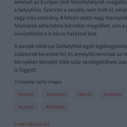
amelyet az Európai Unió Veszélyhelyzet-reagálás
a helyszínre. Szerinte a veszély nem múlt el, ne
vagy más esemény. A felszín alatti nagy mennyisé
folyóvizek sótartalma bármikor megnőhet, ami a
ivóvízellátásra is káros hatással lesz.
A parajdi sóbánya Székelyföld egyik leglátogatott
százezrek kerestek fel, és amelytől nemcsak az o
környékén létrejött több száz vendéglátóhely üz
is függött.
Címlapkép: Getty Images
#utazás
#turizmus
#árvíz
#románia
#parajd
#sóbánya
0 HOZZÁSZÓLÁS