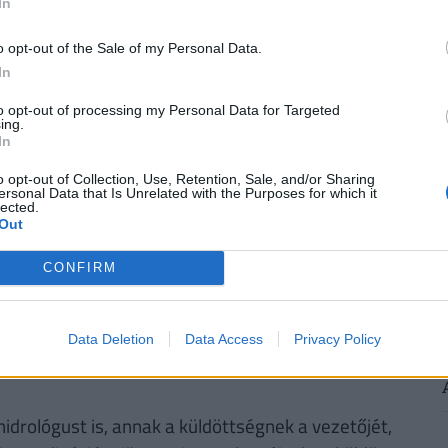
In
2
n védhetjük ki egy ilyen megtakarítással pénzünk
bben a cikkben
, illetve a Pénzcentrum
nyugdíj
o opt-out of the Sale of my Personal Data.
In
to opt-out of processing my Personal Data for Targeted
ing.
2
In
der oknyomozó portál terjedelmes riportban
o opt-out of Collection, Use, Retention, Sale, and/or Sharing
és az eltelt időszak fejleményeiről is beszámolt.
ersonal Data that Is Unrelated with the Purposes for which it
lected.
n a helyi gazdaság összeomlott, a
Out
 után sem nevezték meg, és a bányát működtető
lt sürgősségi munkálatok felét végezte el. Csupán
CONFIRM
rendszer készült el, a patak medrének
ívánják megelőzni, várat magára. A Korond-patakon
Data Deletion
Data Access
Privacy Policy
záportározó munkálatai is hátra vannak, a tervek
idrológust is, annak a küldöttségnek a vezetőjét,