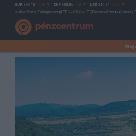
EUR
363.18
-2.23
CHF
388.84
-1.5
USD
314.21
-2.76
 Akadémia
|
Zalaegerszegi TE
5-2
Paksi FC
|
Ferencváros
0-0
Vasas FC
|
Győri 
Megva