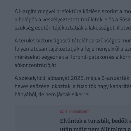
A Hargita megyei prefektúra közlése szerint a most
a belépés a veszélyeztetett területekre és a Sósz
szükség esetén tájékoztatják a lakosságot, illetv
A terület biztonságossá tételéhez szükséges mun
folyamatosan tájékoztatják a fejleményekről a s
méréseket végeznek a Korond-patakon és a környék
sókoncentrációját.
A székelyföldi sóbányát 2025. május 6-án zárták
heves esőzései okoztak, a tűzoltók nagy kapacitású
bányából, de nem jártak sikerrel.
EZ IS ÉRDEKELHET
Eltűntek a turisták, bedőlt
után máig nem állt talpra a