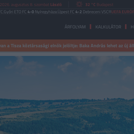
2026. augusztus 8. szombat
László
32 °C
Budapest
ETO FC
4-0
Nyíregyháza
|
Újpest FC
4-2
Debreceni VSC
UEFA EURÓPA LIGA
Be
ÁRFOLYAM
KALKULÁTOR
H
n a Tisza köztársasági elnök jelöltje: Baka András lehet az új á