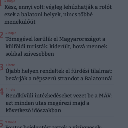
1
4 napja
Kész, ennyi volt: végleg lehúzhatják a rolót
ezek a balatoni helyek, nincs többé
menekülőút
2
4 napja
Tömegével kerülik el Magyarországot a
külföldi turisták: kiderült, hová mennek
sokkal szívesebben
3
1 hete
Újabb helyen rendeltek el fürdési tilalmat:
bezárják a népszerű strandot a Balatonnál
4
1 hete
Rendkívüli intézkedéseket vezet be a MÁV:
ezt minden utas megérezi majd a
következő időszakban
5
4 napja
Fontos bejelentést tettek a vízügyesek: