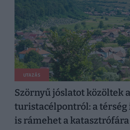
UTAZÁS
Szörnyű jóslatot közöltek 
turistacélpontról: a térsé
is rámehet a katasztrófára