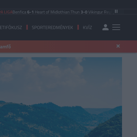
nfica
6-1
Heart of Midlothian
|
Thun
3-0
Vikingur Reykjavik
|
PAOK Saloniki
0-
ETIFÓKUSZ
SPORTEREDMÉNYEK
KVÍZ
×
llamfő