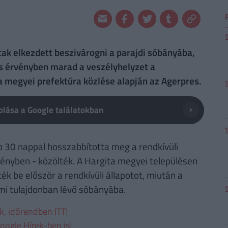
tak elkezdett beszivárogni a parajdi sóbányába,
is érvényben marad a veszélyhelyzet a
ta megyei prefektúra közlése alapján az Agerpres.
lása a Google találatokban
b 30 nappal hosszabbította meg a rendkívüli
vényben - közölték. A Hargita megyei településen
k be először a rendkívüli állapotot, miután a
mi tulajdonban lévő sóbányába.
ek, időrendben ITT!
oogle Hírek-ben is!