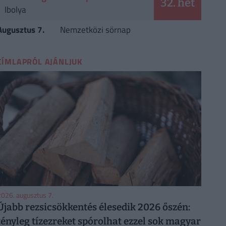
32. hét
Ibolya
Augusztus 7.
Nemzetközi sörnap
CÍMLAPRÓL AJÁNLJUK
026. augusztus 7.
Újabb rezsicsökkentés élesedik 2026 őszén:
tényleg tízezreket spórolhat ezzel sok magyar