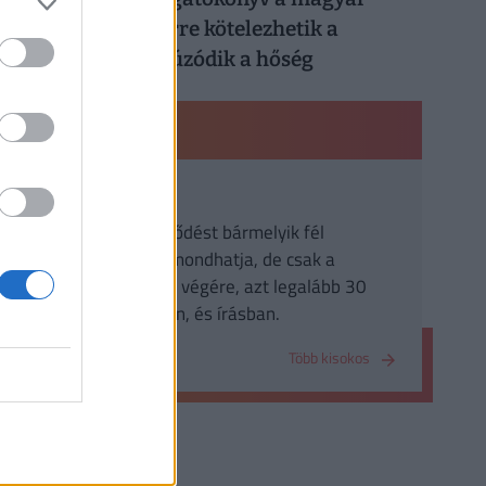
munkahelyeken: erre kötelezhetik a
dolgozókat, ha elhúzódik a hőség
PÉNZÜGYI KISOKOS
Felmondás
a biztosítási szerződést bármelyik fél
egyoldalúan is felmondhatja, de csak a
biztosítási időszak végére, azt legalább 30
nappal megelőzően, és írásban.
Több kisokos