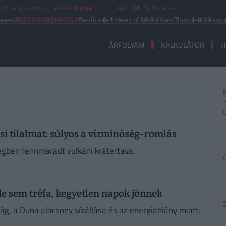
26. augusztus 7. péntek
Ibolya
28 °C
Budapest
st
UEFA EURÓPA LIGA
Benfica
6-1
Heart of Midlothian
|
Thun
3-0
Vikingur Re
ÁRFOLYAM
KALKULÁTOR
H
si tilalmat: súlyos a vízminőség-romlás
gben fennmaradt vulkáni krátertava.
ele sem tréfa, kegyetlen napok jönnek
g, a Duna alacsony vízállása és az energiahiány miatt.