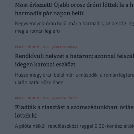
Most érkezett! Újabb orosz drónt lőttek le a 
harmadik pár napon belül
Negyvennyolc órán belül már a harmadik, az ország légt
meg a román légierő
PÉNZCENTRUM
| 2026. július 25. 09:41
Rendkívüli helyzet a határon: azonnal felszál
idegen katonai eszközt
Huszonnégy órán belül már a második, a román légter
ukrán határ közelében
PÉNZCENTRUM
| 2026. július 24. 16:22
Kiadták a riasztást a szomszédunkban: óriás
lőttek ki
A pilóta nélküli repülőeszközt reggel 9:39-kor észlelték