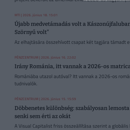
MTI
| 2026. június 18. 15:01
Újabb medvetámadás volt a Kászonújfaluba
Szörnyű volt"
Az elhajtására összehívott csapat két tagjára támadt 
PÉNZCENTRUM
| 2026. június 16. 22:02
Irány Románia, itt vannak a 2026-os matric
Romániába utazol autóval? Itt vannak a 2026-os román
tudnivalók.
PÉNZCENTRUM
| 2026. június 15. 15:59
Döbbenetes különbség: szabályosan lemosta
senki sem érti az okát
A Visual Capitalist friss összeállítása szerint a globáli