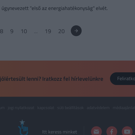
z úgynevezett "első az energiahatékonyság" elvét.
8
9
10
...
19
20
jólértesült lenni? Iratkozz fel hírlevelünkre
Felirat
zum
jogi nyilatkozat
kapcsolat
süti beállítások
adatvédelem
médiaajánla
Itt keress minket