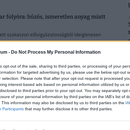
r folyóra: bűzös, ismeretlen anyag miatt
2
tett szakaszon elővigyázatosságból ideiglenesen
2
rum -
Do Not Process My Personal Information
rokat: 40 millió eurós gigaberuházás készül a
to opt-out of the sale, sharing to third parties, or processing of your per
formation for targeted advertising by us, please use the below opt-out s
r selection. Please note that after your opt-out request is processed y
lió eurós gigaberuházás készül a Makói Hagymatikum
eing interest-based ads based on personal information utilized by us or
2
disclosed to third parties prior to your opt-out. You may separately opt-
losure of your personal information by third parties on the IAB’s list of
. This information may also be disclosed by us to third parties on the
IA
Participants
that may further disclose it to other third parties.
sokat vezettek be: ezek a települések érintettek
2
ényben, történelmi mértékű a csapadékhiány.