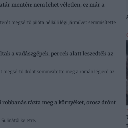
határ mentén: nem lehet véletlen, ez már a
erét megsértő pilóta nélküli légi járművet semmisítette
ltak a vadászgépek, percek alatt leszedték az
et megsértő drónt semmisítette meg a román légierő az
i robbanás rázta meg a környéket, orosz drónt
2
 Sulinától keletre.