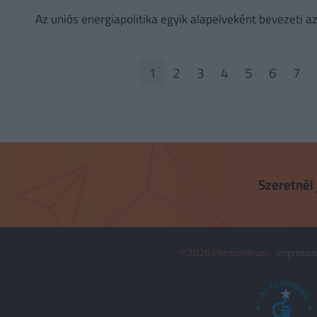
Az uniós energiapolitika egyik alapelveként bevezeti a
1
2
3
4
5
6
7
Szeretnél 
© 2026 Pénzcentrum
impress