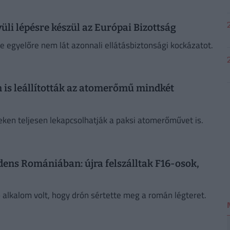
üli lépésre készül az Európai Bizottság
de egyelőre nem lát azonnali ellátásbiztonsági kockázatot.
 is leállították az atomerőmű mindkét
eken teljesen lekapcsolhatják a paksi atomerőművet is.
dens Romániában: újra felszálltak F16-osok,
alkalom volt, hogy drón sértette meg a román légteret.