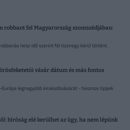
rón robbant fel Magyarország szomszédjában:
bbanás helyi idő szerint fél tizenegy körül történt.
 körösfeketetói vásár dátum és más fontos
t-Európa legnagyobb kirakodóvásárát - hasznos tippek
: bíróság elé kerülhet az ügy, ha nem lépünk