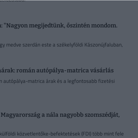
n: "Nagyon megijedtünk, őszintén mondom.
egy medve szerdán este a székelyföldi Kászonújfaluban,
aárak: román autópálya-matrica vásárlás
 autópálya-matrica árak és a legfontosabb fizetési
 Magyarország a nála nagyobb szomszédját,
s külföldi közvetlentőke-befektetések (FDI) több mint fele