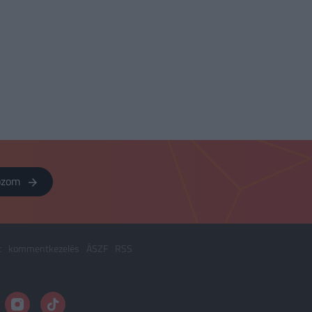
kozom
t
kommentkezelés
ÁSZF
RSS