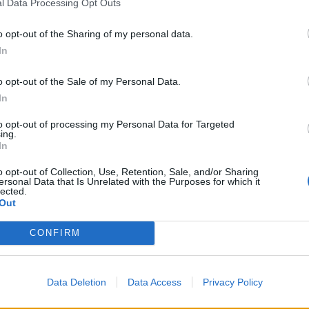
l Data Processing Opt Outs
o opt-out of the Sharing of my personal data.
t magának az Operettszínház ünnepelt sztárja
In
mban is otthon érzi magát az énekes-színésznő.
o opt-out of the Sale of my Personal Data.
In
to opt-out of processing my Personal Data for Targeted
ttek erre a fontos területre: már szinte
ing.
In
ék körül mozgott, az utóbbi években azonban stabilan az
o opt-out of Collection, Use, Retention, Sale, and/or Sharing
ersonal Data that Is Unrelated with the Purposes for which it
ekedt.
lected.
Out
CONFIRM
sárlóközpontot épít Donald Trump a magyar
Data Deletion
Data Access
Privacy Policy
 meg a Trump család ingatlanberuházási tervét, miután a
atkozatába.