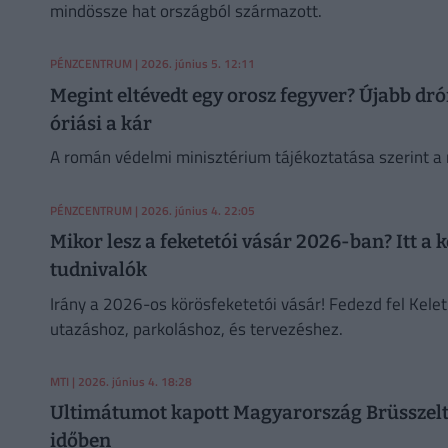
mindössze hat országból származott.
PÉNZCENTRUM
| 2026. június 5. 12:11
Megint eltévedt egy orosz fegyver? Újabb d
óriási a kár
A román védelmi minisztérium tájékoztatása szerint a ro
PÉNZCENTRUM
| 2026. június 4. 22:05
Mikor lesz a feketetói vásár 2026-ban? Itt a
tudnivalók
Irány a 2026-os körösfeketetói vásár! Fedezd fel Kele
utazáshoz, parkoláshoz, és tervezéshez.
MTI
| 2026. június 4. 18:28
Ultimátumot kapott Magyarország Brüsszeltől
időben