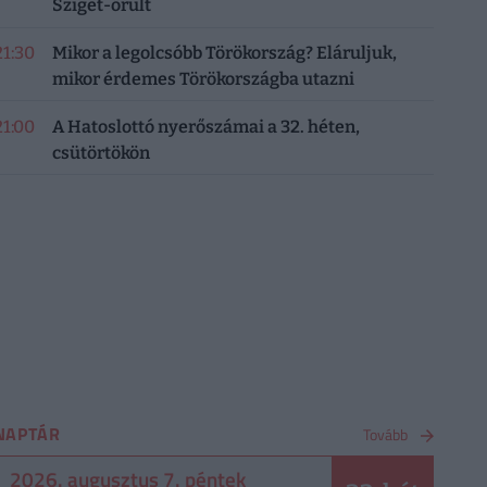
Sziget-őrült
21:30
Mikor a legolcsóbb Törökország? Eláruljuk,
mikor érdemes Törökországba utazni
21:00
A Hatoslottó nyerőszámai a 32. héten,
csütörtökön
NAPTÁR
Tovább
2026. augusztus 7. péntek