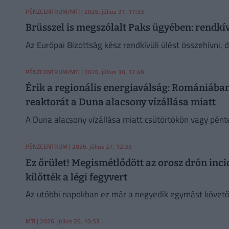
PÉNZCENTRUM/MTI
| 2026. július 31. 17:33
Brüsszel is megszólalt Paks ügyében: rendkív
Az Európai Bizottság kész rendkívüli ülést összehívni, 
PÉNZCENTRUM/MTI
| 2026. július 30. 12:49
Érik a regionális energiaválság: Romániában
reaktorát a Duna alacsony vízállása miatt
A Duna alacsony vízállása miatt csütörtökön vagy pént
PÉNZCENTRUM
| 2026. július 27. 12:35
Ez őrület! Megismétlődött az orosz drón inci
kilőtték a légi fegyvert
Az utóbbi napokban ez már a negyedik egymást követő 
MTI
| 2026. július 26. 10:53