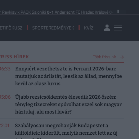
ykjavik
|
PAOK Saloniki
0-1
Anderlecht
|
FC Hradec Králové
0-1
Besiktas JK
|
Le
ETIFÓKUSZ
SPORTEREDMÉNYEK
KVÍZ
FRISS HÍREK
Több friss hír
06:33
Ennyiért vezethetsz te is Ferrarit 2026-ban:
mutatjuk az árlistát, leesik az állad, mennyibe
kerül az olasz luxus
05:06
Újabb rezsicsökkentés élesedik 2026 őszén:
tényleg tízezreket spórolhat ezzel sok magyar
háztulaj, aki most kivár?
22:01
Szabályosan megrohanják Budapestet a
külföldiek: kiderült, melyik nemzet lett az új