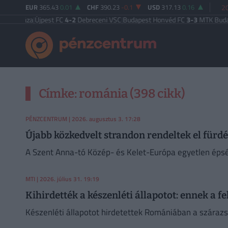
EUR
365.43
0.01
CHF
390.23
-0.1
USD
317.13
0.16
20
egyháza
|
Újpest FC
4-2
Debreceni VSC
|
Budapest Honvéd FC
3-3
MTK Budape
Címke: románia (398 cikk)
PÉNZCENTRUM
| 2026. augusztus 3. 17:28
Újabb közkedvelt strandon rendeltek el fürdé
A Szent Anna-tó Közép- és Kelet-Európa egyetlen épsé
MTI
| 2026. július 31. 19:19
Kihirdették a készenléti állapotot: ennek a f
Készenléti állapotot hirdetettek Romániában a szárazsá