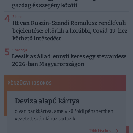
gazdag és szegény között
4
3 hete
Itt van Ruszin-Szendi Romulusz rendkívüli
bejelentése: eltörlik a korábbi, Covid-19-hez
köthető intézedést
5
1 hónapja
Leesik az állad: ennyit keres egy stewardess
2026-ban Magyarországon
PÉNZÜGYI KISOKOS
Deviza alapú kártya
olyan bankkártya, amely külföldi pénznemben
vezetett számlához tartozik.
Több kisokos