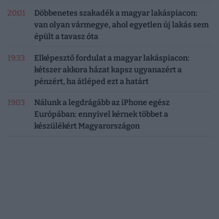
20:01
Döbbenetes szakadék a magyar lakáspiacon:
van olyan vármegye, ahol egyetlen új lakás sem
épült a tavasz óta
19:33
Elképesztő fordulat a magyar lakáspiacon:
kétszer akkora házat kapsz ugyanazért a
pénzért, ha átléped ezt a határt
19:03
Nálunk a legdrágább az iPhone egész
Európában: ennyivel kérnek többet a
készülékért Magyarországon