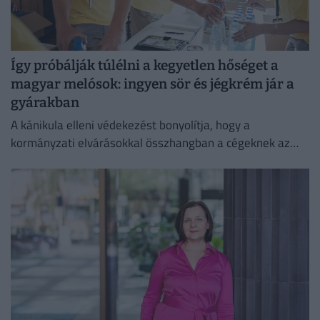
Így próbálják túlélni a kegyetlen hőséget a
magyar melósok: ingyen sör és jégkrém jár a
gyárakban
A kánikula elleni védekezést bonyolítja, hogy a
kormányzati elvárásokkal összhangban a cégeknek az
energiafogyasztásukat is mérsékelniük kell.