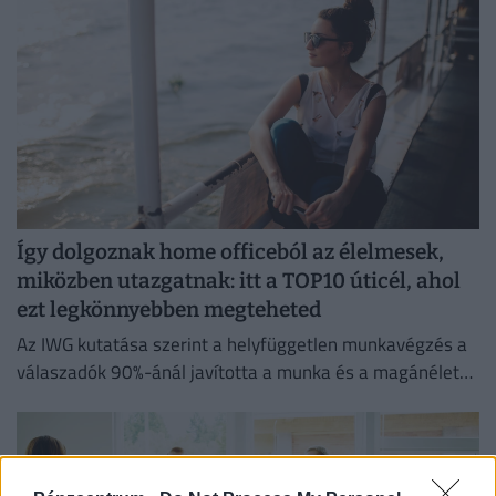
Így dolgoznak home officeból az élelmesek,
miközben utazgatnak: itt a TOP10 úticél, ahol
ezt legkönnyebben megteheted
Az IWG kutatása szerint a helyfüggetlen munkavégzés a
válaszadók 90%-ánál javította a munka és a magánélet
egyensúlyát, míg 80%-uk produktívabbnak érzi magát.