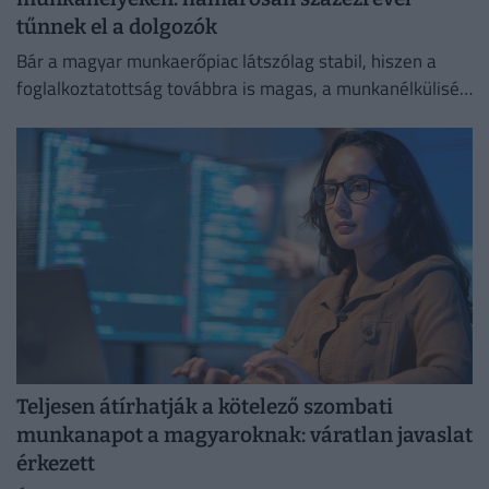
tűnnek el a dolgozók
Bár a magyar munkaerőpiac látszólag stabil, hiszen a
foglalkoztatottság továbbra is magas, a munkanélküliség
pedig nem emelkedik drámai mértékben.
Teljesen átírhatják a kötelező szombati
munkanapot a magyaroknak: váratlan javaslat
érkezett