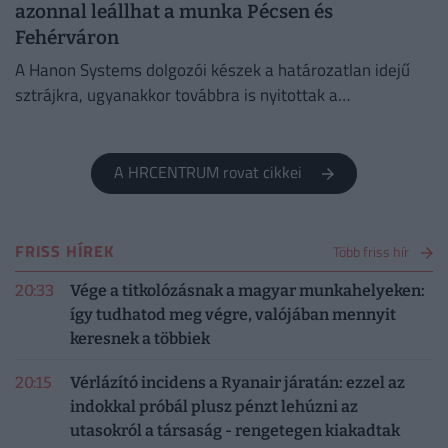
azonnal leállhat a munka Pécsen és
Fehérváron
A Hanon Systems dolgozói készek a határozatlan idejű
sztrájkra, ugyanakkor továbbra is nyitottak a
megállapodásra.
A HRCENTRUM rovat cikkei
FRISS HÍREK
Több friss hír
20:33
Vége a titkolózásnak a magyar munkahelyeken:
így tudhatod meg végre, valójában mennyit
keresnek a többiek
20:15
Vérlázító incidens a Ryanair járatán: ezzel az
indokkal próbál plusz pénzt lehúzni az
utasokról a társaság - rengetegen kiakadtak