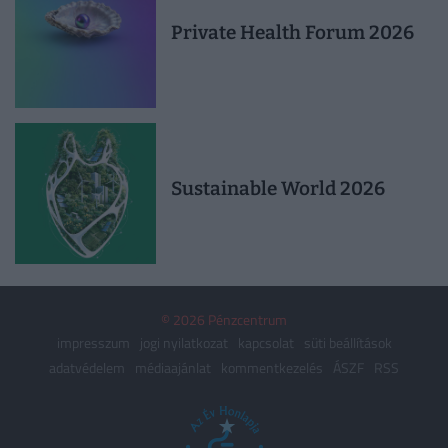
Private Health Forum 2026
Sustainable World 2026
© 2026 Pénzcentrum
impresszum
jogi nyilatkozat
kapcsolat
süti beállítások
adatvédelem
médiaajánlat
kommentkezelés
ÁSZF
RSS