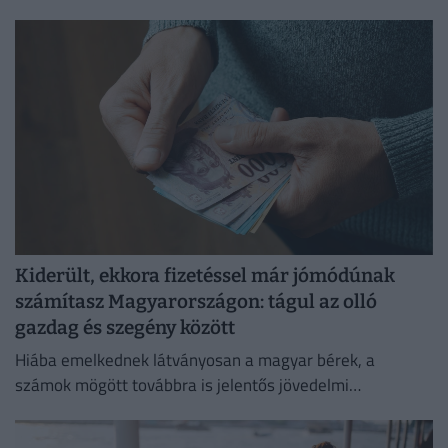
olvasókat.
Kiderült, ekkora fizetéssel már jómódúnak
számítasz Magyarországon: tágul az olló
gazdag és szegény között
Hiába emelkednek látványosan a magyar bérek, a
számok mögött továbbra is jelentős jövedelmi
különbségek húzódnak meg.