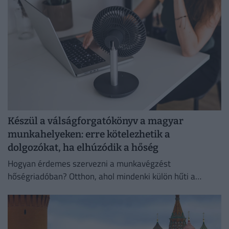
Készül a válságforgatókönyv a magyar
munkahelyeken: erre kötelezhetik a
dolgozókat, ha elhúzódik a hőség
Hogyan érdemes szervezni a munkavégzést
hőségriadóban? Otthon, ahol mindenki külön hűti a
lakását, vagy egy korszerű, energiahatékony
irodaházban, ahol a hűtés központilag működik.