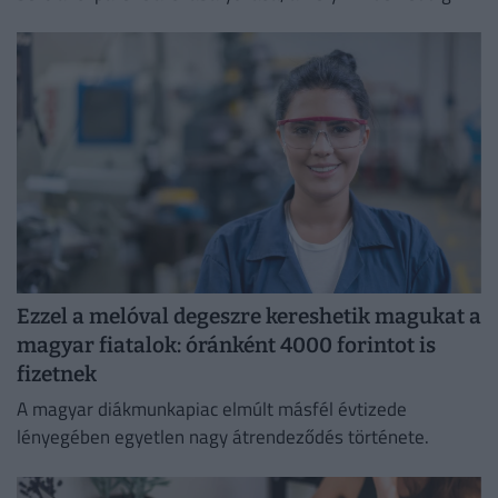
átláthatóbbá teszi a vállalati javadalmazást:
Ezzel a melóval degeszre kereshetik magukat a
magyar fiatalok: óránként 4000 forintot is
fizetnek
A magyar diákmunkapiac elmúlt másfél évtizede
lényegében egyetlen nagy átrendeződés története.