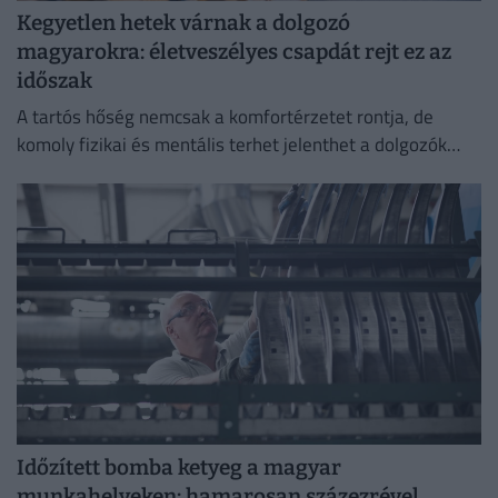
Kegyetlen hetek várnak a dolgozó
magyarokra: életveszélyes csapdát rejt ez az
időszak
A tartós hőség nemcsak a komfortérzetet rontja, de
komoly fizikai és mentális terhet jelenthet a dolgozók
számára.
Időzített bomba ketyeg a magyar
munkahelyeken: hamarosan százezrével