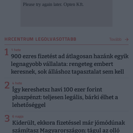
HRCENTRUM LEGOLVASOTTABB
Tovább
1
1 hete
900 ezres fizetést ad átlagosan hazánk egyik
legnagyobb vállalata: rengeteg embert
keresnek, sok álláshoz tapasztalat sem kell
2
4 hete
Így kereshetsz havi 100 ezer forint
pluszpénzt: teljesen legális, bárki élhet a
lehetőséggel
3
6 napja
Kiderült, ekkora fizetéssel már jómódúnak
számítasz Magyarországon: tágul az olló