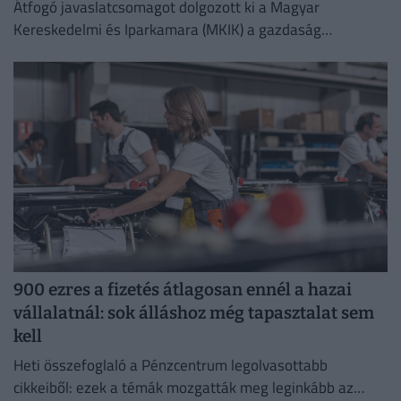
Átfogó javaslatcsomagot dolgozott ki a Magyar
Kereskedelmi és Iparkamara (MKIK) a gazdaság
működőképességének megőrzése és az energiaválság
kezelése érdekében.
900 ezres a fizetés átlagosan ennél a hazai
vállalatnál: sok álláshoz még tapasztalat sem
kell
Heti összefoglaló a Pénzcentrum legolvasottabb
cikkeiből: ezek a témák mozgatták meg leginkább az