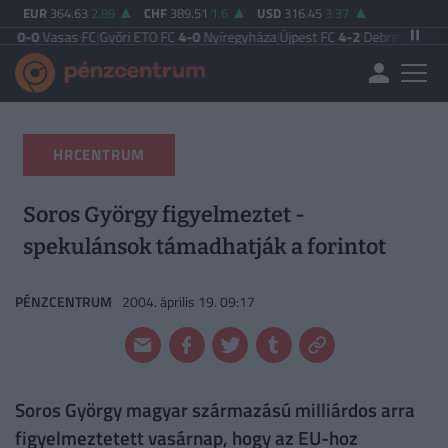
EUR
364.63
2.89
CHF
389.51
1.6
USD
316.45
3.37
asas FC
|
Győri ETO FC
4-0
Nyíregyháza
|
Újpest FC
4-2
Debreceni VSC
|
Budape
HRCENTRUM
Soros György figyelmeztet -
spekulánsok támadhatják a forintot
PÉNZCENTRUM
2004. április 19. 09:17
Soros György magyar származású milliárdos arra
figyelmeztetett vasárnap, hogy az EU-hoz