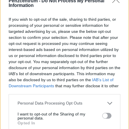
Pénzcentrum -
Do Not Process My Personal
Information
If you wish to opt-out of the sale, sharing to third parties, or
processing of your personal or sensitive information for
targeted advertising by us, please use the below opt-out
section to confirm your selection. Please note that after your
opt-out request is processed you may continue seeing
interest-based ads based on personal information utilized by
El vannak tévedve a mai diákok? Sokan már
us or personal information disclosed to third parties prior to
csak így hajlandók dolgozni: elképesztő,
your opt-out. You may separately opt-out of the further
milyen elvárásaik vannak
disclosure of your personal information by third parties on the
IAB’s list of downstream participants. This information may
A diákok által legfontosabbnak tartott készségek között
also be disclosed by us to third parties on the
IAB’s List of
továbbra is a kommunikáció, a problémamegoldás és a
Downstream Participants
that may further disclose it to other
kritikus gondolkodás vezet.
third parties.
Personal Data Processing Opt Outs
I want to opt-out of the Sharing of my
personal data.
Opted In