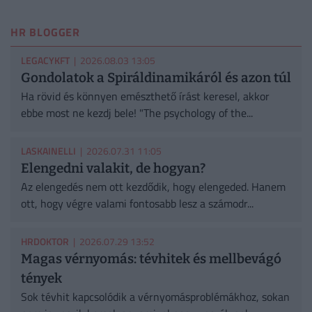
HR BLOGGER
LEGACYKFT
| 2026.08.03 13:05
Gondolatok a Spiráldinamikáról és azon túl
Ha rövid és könnyen emészthető írást keresel, akkor
ebbe most ne kezdj bele! "The psychology of the...
LASKAINELLI
| 2026.07.31 11:05
Elengedni valakit, de hogyan?
Az elengedés nem ott kezdődik, hogy elengeded. Hanem
ott, hogy végre valami fontosabb lesz a számodr...
HRDOKTOR
| 2026.07.29 13:52
Magas vérnyomás: tévhitek és mellbevágó
tények
Sok tévhit kapcsolódik a vérnyomásproblémákhoz, sokan