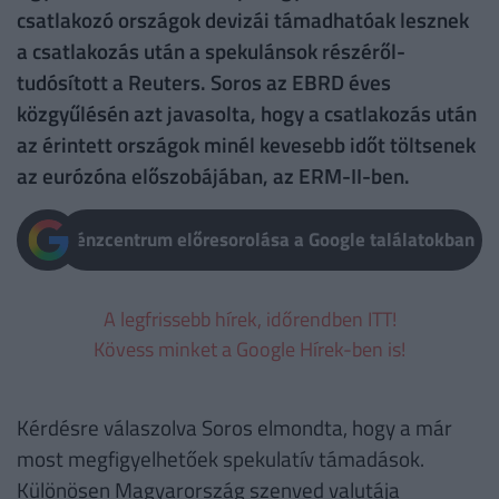
csatlakozó országok devizái támadhatóak lesznek
a csatlakozás után a spekulánsok részéről-
tudósított a Reuters. Soros az EBRD éves
közgyűlésén azt javasolta, hogy a csatlakozás után
az érintett országok minél kevesebb időt töltsenek
az eurózóna előszobájában, az ERM-II-ben.
Pénzcentrum előresorolása a Google találatokban
A legfrissebb hírek, időrendben ITT!
Kövess minket a Google Hírek-ben is!
Kérdésre válaszolva Soros elmondta, hogy a már
most megfigyelhetőek spekulatív támadások.
Különösen Magyarország szenved valutája