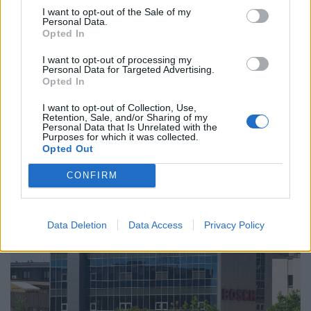
I want to opt-out of the Sale of my
Personal Data.
Opted In
I want to opt-out of processing my
Personal Data for Targeted Advertising.
Opted In
Ér majd valamit a diploma, mire a felvételizők
elvégzik az egyetemet? Nem minden papírnak
I want to opt-out of Collection, Use,
Retention, Sale, and/or Sharing of my
ugyanannyi az értéke
Personal Data that Is Unrelated with the
Purposes for which it was collected.
A legnagyobb verseny a marketing, média és PR
Opted Out
területén figyelhető meg, ahol átlagosan száz feletti
CONFIRM
jelentkező juthat egy pályakezdő állásra.
Data Deletion
Data Access
Privacy Policy