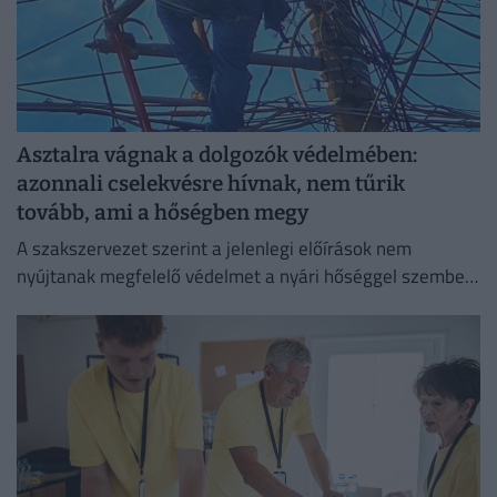
Asztalra vágnak a dolgozók védelmében:
azonnali cselekvésre hívnak, nem tűrik
tovább, ami a hőségben megy
A szakszervezet szerint a jelenlegi előírások nem
nyújtanak megfelelő védelmet a nyári hőséggel szemben,
ezért aláírásgyűjtést indítottak a dolgozók egészségének
védelmében.