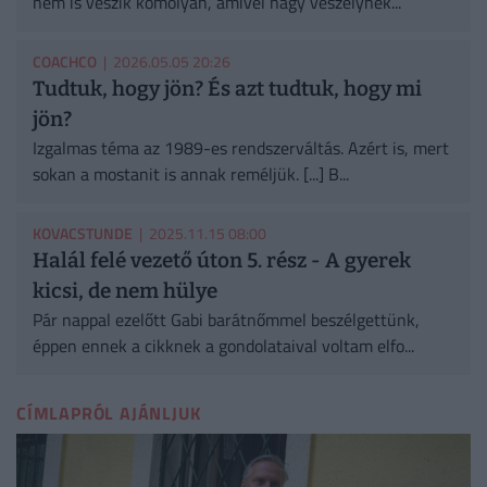
nem is veszik komolyan, amivel nagy veszélynek...
COACHCO
| 2026.05.05 20:26
Tudtuk, hogy jön? És azt tudtuk, hogy mi
jön?
Izgalmas téma az 1989-es rendszerváltás. Azért is, mert
sokan a mostanit is annak reméljük. [...] B...
KOVACSTUNDE
| 2025.11.15 08:00
Halál felé vezető úton 5. rész - A gyerek
kicsi, de nem hülye
Pár nappal ezelőtt Gabi barátnőmmel beszélgettünk,
éppen ennek a cikknek a gondolataival voltam elfo...
CÍMLAPRÓL AJÁNLJUK