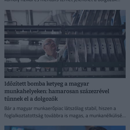
számára.
Időzített bomba ketyeg a magyar
munkahelyeken: hamarosan százezrével
tűnnek el a dolgozók
Bár a magyar munkaerőpiac látszólag stabil, hiszen a
foglalkoztatottság továbbra is magas, a munkanélküliség
pedig nem emelkedik drámai mértékben.