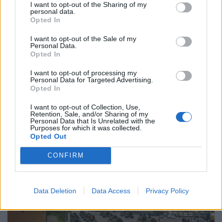
I want to opt-out of the Sharing of my
personal data.
Opted In
I want to opt-out of the Sale of my
Personal Data.
Készül a válságforgatókönyv a magyar
Opted In
munkahelyeken: erre kötelezhetik a
I want to opt-out of processing my
dolgozókat, ha elhúzódik a hőség
Personal Data for Targeted Advertising.
Opted In
Hogyan érdemes szervezni a munkavégzést
hőségriadóban? Otthon, ahol mindenki külön hűti a
I want to opt-out of Collection, Use,
Retention, Sale, and/or Sharing of my
lakását, vagy egy korszerű, energiahatékony
Personal Data that Is Unrelated with the
Purposes for which it was collected.
irodaházban, ahol a hűtés központilag működik.
Opted Out
CONFIRM
Data Deletion
Data Access
Privacy Policy