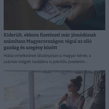
Kiderült, ekkora fizetéssel már jómódúnak
számítasz Magyarországon: tágul az olló
gazdag és szegény között
Hiába emelkednek látványosan a magyar bérek, a
számok mögött továbbra is jelentős jövedelmi
különbségek húzódnak meg.