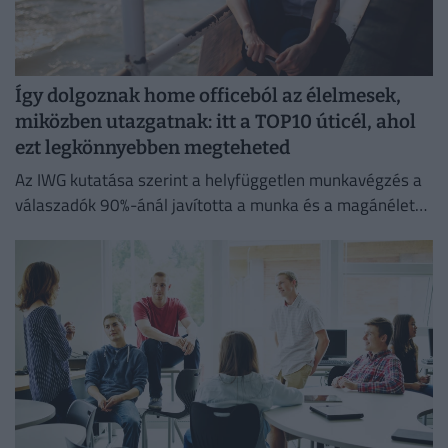
Így dolgoznak home officeból az élelmesek,
miközben utazgatnak: itt a TOP10 úticél, ahol
ezt legkönnyebben megteheted
Az IWG kutatása szerint a helyfüggetlen munkavégzés a
válaszadók 90%-ánál javította a munka és a magánélet
egyensúlyát, míg 80%-uk produktívabbnak érzi magát.