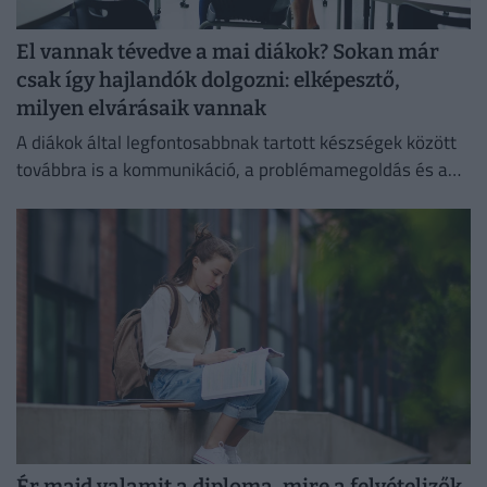
El vannak tévedve a mai diákok? Sokan már
csak így hajlandók dolgozni: elképesztő,
milyen elvárásaik vannak
A diákok által legfontosabbnak tartott készségek között
továbbra is a kommunikáció, a problémamegoldás és a
kritikus gondolkodás vezet.
Ér majd valamit a diploma, mire a felvételizők