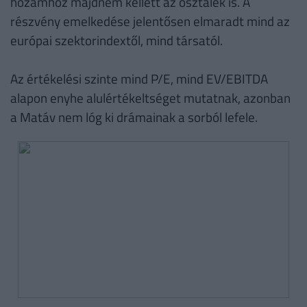
hozamhoz majdnem kellett az osztalék is. A
részvény emelkedése jelentősen elmaradt mind az
európai szektorindextől, mind társatól.
Az értékelési szinte mind P/E, mind EV/EBITDA
alapon enyhe alulértékeltséget mutatnak, azonban
a Matáv nem lóg ki drámainak a sorból lefele.