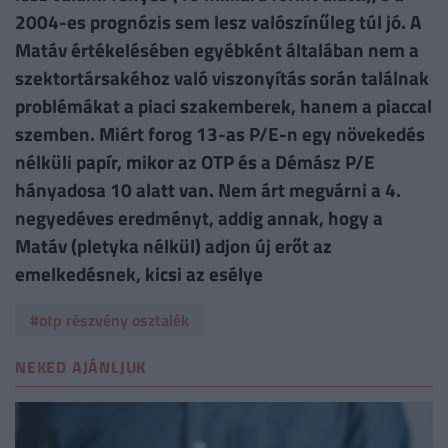
2004-es prognózis sem lesz valószínűleg túl jó. A
Matáv értékelésében egyébként általában nem a
szektortársakéhoz való viszonyítás során találnak
problémákat a piaci szakemberek, hanem a piaccal
szemben. Miért forog 13-as P/E-n egy növekedés
nélküli papír, mikor az OTP és a Démász P/E
hányadosa 10 alatt van. Nem árt megvárni a 4.
negyedéves eredményt, addig annak, hogy a
Matáv (pletyka nélkül) adjon új erőt az
emelkedésnek, kicsi az esélye
#otp részvény osztalék
NEKED AJÁNLJUK