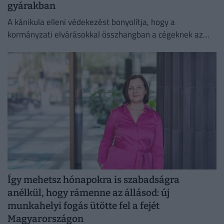
gyárakban
A kánikula elleni védekezést bonyolítja, hogy a
kormányzati elvárásokkal összhangban a cégeknek az
energiafogyasztásukat is mérsékelniük kell.
Így mehetsz hónapokra is szabadságra
anélkül, hogy rámenne az állásod: új
munkahelyi fogás ütötte fel a fejét
Magyarországon