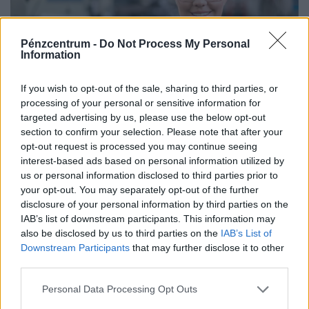
Pénzcentrum -
Do Not Process My Personal
Information
If you wish to opt-out of the sale, sharing to third parties, or
processing of your personal or sensitive information for
Ezzel a melóval degeszre kereshetik magukat a
targeted advertising by us, please use the below opt-out
magyar fiatalok: óránként 4000 forintot is
section to confirm your selection. Please note that after your
fizetnek
opt-out request is processed you may continue seeing
A magyar diákmunkapiac elmúlt másfél évtizede
interest-based ads based on personal information utilized by
us or personal information disclosed to third parties prior to
lényegében egyetlen nagy átrendeződés története.
your opt-out. You may separately opt-out of the further
disclosure of your personal information by third parties on the
IAB’s list of downstream participants. This information may
also be disclosed by us to third parties on the
IAB’s List of
Downstream Participants
that may further disclose it to other
third parties.
Personal Data Processing Opt Outs