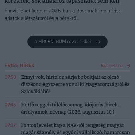
keresnek, sok álláshoz tapasztalat sem kell
Ennyit lehet keresni 2026-ban a Boschnál: íme a friss
adatok a létszámról és a bérekről.
A HRCENTRUM rovat cikkei
FRISS HÍREK
Több friss hír
07:58
Ennyi volt, hirtelen zárja be boltjait az olcsó
diszkont: egyszerre vonul ki Magyarországról és
Szlovákiából
07:45
Hétfő reggeli túlélőcsomag: időjárás, hírek,
árfolyamok, névnap (2026. augusztus 10.)
07:37
Fontos levelet kap a NAV-tól rengeteg magyar
magánszemély és egyéni vállalkozó: hamarosan