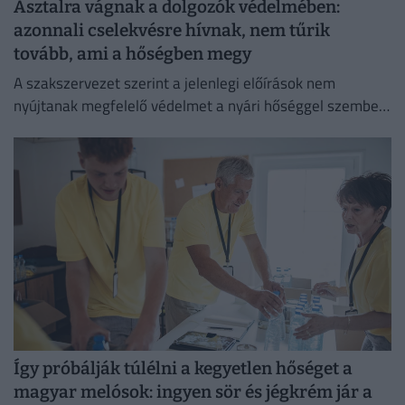
Asztalra vágnak a dolgozók védelmében:
azonnali cselekvésre hívnak, nem tűrik
tovább, ami a hőségben megy
A szakszervezet szerint a jelenlegi előírások nem
nyújtanak megfelelő védelmet a nyári hőséggel szemben,
ezért aláírásgyűjtést indítottak a dolgozók egészségének
védelmében.
Így próbálják túlélni a kegyetlen hőséget a
magyar melósok: ingyen sör és jégkrém jár a