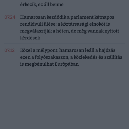
érkezik, ez áll benne
07:24
Hamarosan kezdődik a parlament kétnapos
rendkívüli ülése: a köztársasági elnököt is
megválasztják a héten, de még vannak nyitott
kérdések
07:12
Közel a mélypont: hamarosan leáll a hajózás
ezen a folyószakaszon, a közlekedés és szállítás
is megbénulhat Európában