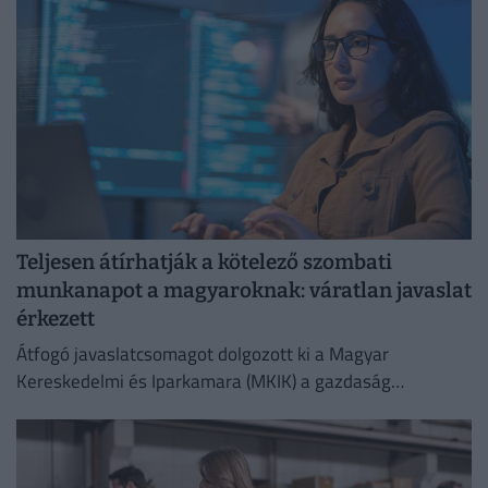
Teljesen átírhatják a kötelező szombati
munkanapot a magyaroknak: váratlan javaslat
érkezett
Átfogó javaslatcsomagot dolgozott ki a Magyar
Kereskedelmi és Iparkamara (MKIK) a gazdaság
működőképességének megőrzése és az energiaválság
kezelése érdekében.