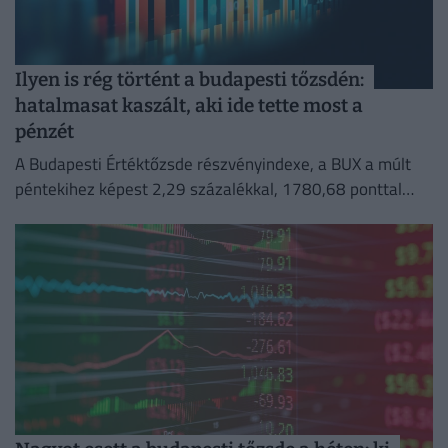
Ilyen is rég történt a budapesti tőzsdén:
hatalmasat kaszált, aki ide tette most a
pénzét
A Budapesti Értéktőzsde részvényindexe, a BUX a múlt
péntekihez képest 2,29 százalékkal, 1780,68 ponttal
emelkedve történelmi csúcson, 79 551,80 ponton zárta a
hetet.