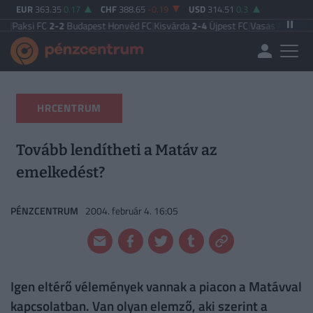
EUR
363.35
0.17
CHF
388.65
-0.19
USD
314.51
0.3
C
2-2
Budapest Honvéd FC
|
Kisvárda
2-4
Újpest FC
|
Vasas FC
5-0
Zalaegersze
HRCENTRUM
Tovább lendítheti a Matáv az
emelkedést?
PÉNZCENTRUM
2004. február 4. 16:05
Igen eltérő vélemények vannak a piacon a Matávval
kapcsolatban. Van olyan elemző, aki szerint a