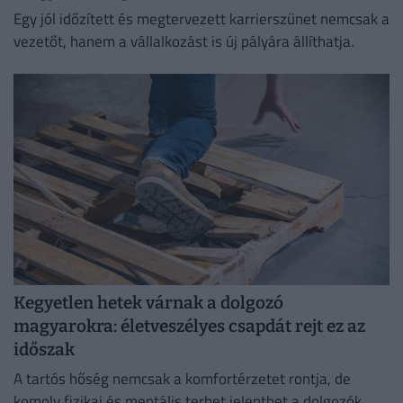
Egy jól időzített és megtervezett karrierszünet nemcsak a
vezetőt, hanem a vállalkozást is új pályára állíthatja.
Kegyetlen hetek várnak a dolgozó
magyarokra: életveszélyes csapdát rejt ez az
időszak
A tartós hőség nemcsak a komfortérzetet rontja, de
komoly fizikai és mentális terhet jelenthet a dolgozók