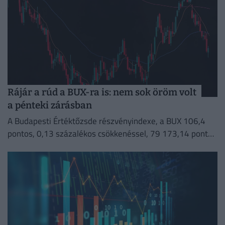
Rájár a rúd a BUX-ra is: nem sok öröm volt
a pénteki zárásban
A Budapesti Értéktőzsde részvényindexe, a BUX 106,4
pontos, 0,13 százalékos csökkenéssel, 79 173,14 ponton
zárt pénteken.