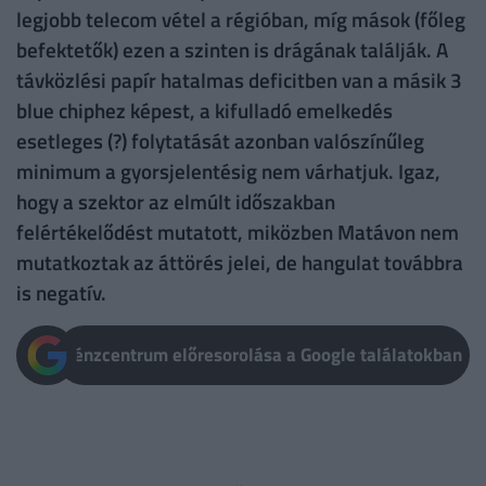
legjobb telecom vétel a régióban, míg mások (főleg
befektetők) ezen a szinten is drágának találják. A
távközlési papír hatalmas deficitben van a másik 3
blue chiphez képest, a kifulladó emelkedés
esetleges (?) folytatását azonban valószínűleg
minimum a gyorsjelentésig nem várhatjuk. Igaz,
hogy a szektor az elmúlt időszakban
felértékelődést mutatott, miközben Matávon nem
mutatkoztak az áttörés jelei, de hangulat továbbra
is negatív.
Pénzcentrum előresorolása a Google találatokban