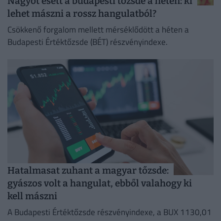
Nagyot esett a budapesti tőzsde a héten: ki
lehet mászni a rossz hangulatból?
Csökkenő forgalom mellett mérséklődött a héten a
Budapesti Értéktőzsde (BÉT) részvényindexe.
Hatalmasat zuhant a magyar tőzsde:
gyászos volt a hangulat, ebből valahogy ki
kell mászni
A Budapesti Értéktőzsde részvényindexe, a BUX 1130,01