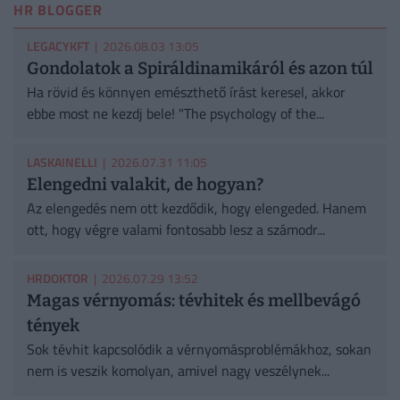
HR BLOGGER
LEGACYKFT
| 2026.08.03 13:05
Gondolatok a Spiráldinamikáról és azon túl
Ha rövid és könnyen emészthető írást keresel, akkor
ebbe most ne kezdj bele! "The psychology of the...
LASKAINELLI
| 2026.07.31 11:05
Elengedni valakit, de hogyan?
Az elengedés nem ott kezdődik, hogy elengeded. Hanem
ott, hogy végre valami fontosabb lesz a számodr...
HRDOKTOR
| 2026.07.29 13:52
Magas vérnyomás: tévhitek és mellbevágó
tények
Sok tévhit kapcsolódik a vérnyomásproblémákhoz, sokan
nem is veszik komolyan, amivel nagy veszélynek...