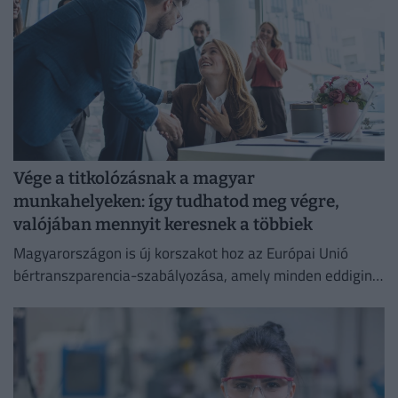
Vége a titkolózásnak a magyar
munkahelyeken: így tudhatod meg végre,
valójában mennyit keresnek a többiek
Magyarországon is új korszakot hoz az Európai Unió
bértranszparencia-szabályozása, amely minden eddiginél
átláthatóbbá teszi a vállalati javadalmazást: