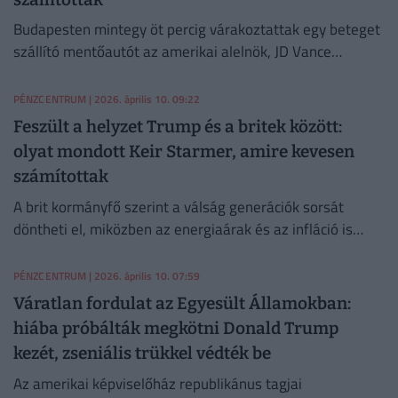
Budapesten mintegy öt percig várakoztattak egy beteget
szállító mentőautót az amerikai alelnök, JD Vance
áthaladó konvoja miatt.
PÉNZCENTRUM
| 2026. április 10. 09:22
Feszült a helyzet Trump és a britek között:
olyat mondott Keir Starmer, amire kevesen
számítottak
A brit kormányfő szerint a válság generációk sorsát
döntheti el, miközben az energiaárak és az infláció is
elszabadulhatnak.
PÉNZCENTRUM
| 2026. április 10. 07:59
Váratlan fordulat az Egyesült Államokban:
hiába próbálták megkötni Donald Trump
kezét, zseniális trükkel védték be
Az amerikai képviselőház republikánus tagjai