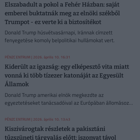
Elszabadult a pokol a Fehér Házban: saját
emberei buktatnák meg az elnöki székből
Trumpot - ez verte ki a biztosítékot
Donald Trump húsvétvasárnapi, Iránnak címzett
fenyegetése komoly belpolitikai hullámokat vert.
PÉNZCENTRUM
| 2026. április 10. 16:31
Kiderült az igazság: egy elképesztő vita miatt
vonná ki több tízezer katonáját az Egyesült
Államok
Donald Trump amerikai elnök megkezdte az
egyeztetéseket tanácsadóival az Európában állomásozó
amerikai csapatok lehetséges kivonásáról.
PÉNZCENTRUM
| 2026. április 10. 13:43
Kiszivárogtak részletek a pakisztáni
tűzszüneti tárgyalás előtt: iszonyat távol