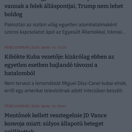
vannak a felek álláspontjai, Trump nem lehet
boldog
Pakisztán az iszlám világ egyetlen atomhatalmaként
szoros kapcsolatot ápol az Egyesült Államokkal, Iránnal
és az öböl menti arab államokkal is.
PÉNZCENTRUM
| 2026. április 10. 13:29
Kibökte Kuba vezetője: kizárólag ebben az
egyetlen esetben hajlandó távozni a
hatalomból
Nem tervezi a lemondását Miguel Díaz-Canel kubai elnök,
erről egy amerikai televíziónak adott interjúban beszélt.
PÉNZCENTRUM
| 2026. április 10. 09:44
Mentőnek kellett vesztegelnie JD Vance
konvoja miatt: súlyos állapotú beteget
szállítottak