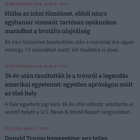
PÉNZCENTRUM
| 2026. április 8. 19:45
Hiába az iráni tűzszünet, ebből nincs
egyhamar visszaút: tartósan nyakunkon
maradhat a brutális olajválság
Az iráni tűzszünet bejelentése után a nyersolaj ára ugyan
mintegy 13 százalékot esett, ám továbbra is jóval
meghaladja a háború előtti szintet.
PÉNZCENTRUM
| 2026. április 8. 19:33
36 év után taszították le a trónról a legendás
amerikai egyetemet: egyetlen apróságon múlt
az első hely
A Yale egyetem jogi kara 36 év után először veszítette el
vezető helyét a U.S. News & World Report rangsorában.
MTI
| 2026. április 7. 16:33
Donald Trump fenyegetése: egy teljes