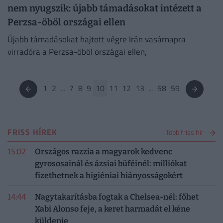
nem nyugszik: újabb támadásokat intézett a
Perzsa-öböl országai ellen
Újabb támadásokat hajtott végre Irán vasárnapra
virradóra a Perzsa-öböl országai ellen,
1
2
...
7
8
9
10
11
12
13
...
58
59
FRISS HÍREK
Több friss hír
15:02
Országos razzia a magyarok kedvenc
gyrososainál és ázsiai büféinél: milliókat
fizethetnek a higiéniai hiányosságokért
14:44
Nagytakarításba fogtak a Chelsea-nél: főhet
Xabi Alonso feje, a keret harmadát el kéne
küldenie