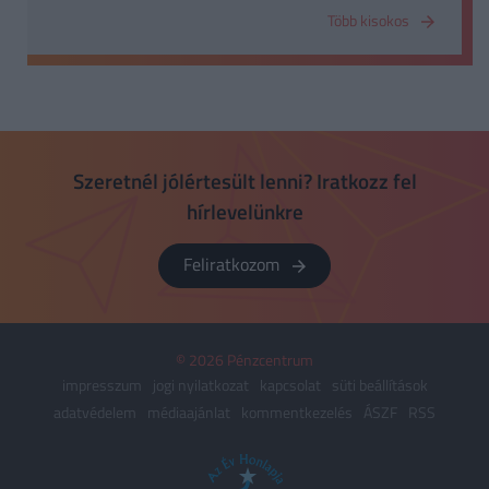
intézménnyel kötött szerződéseire vonatkozik.
Több kisokos
Szeretnél jólértesült lenni? Iratkozz fel
hírlevelünkre
Feliratkozom
© 2026 Pénzcentrum
impresszum
jogi nyilatkozat
kapcsolat
süti beállítások
adatvédelem
médiaajánlat
kommentkezelés
ÁSZF
RSS