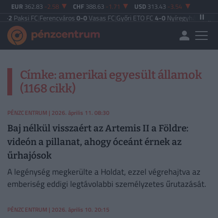
EUR
362.83
-2.58
CHF
388.63
-1.71
USD
313.43
-3.54
2
Paksi FC
|
Ferencváros
0-0
Vasas FC
|
Győri ETO FC
4-0
Nyíregyháza
|
Újpest 
Címke: amerikai egyesült államok
(1168 cikk)
PÉNZCENTRUM
| 2026. április 11. 08:30
Baj nélkül visszaért az Artemis II a Földre:
videón a pillanat, ahogy óceánt érnek az
űrhajósok
A legénység megkerülte a Holdat, ezzel végrehajtva az
emberiség eddigi legtávolabbi személyzetes űrutazását.
PÉNZCENTRUM
| 2026. április 10. 20:15