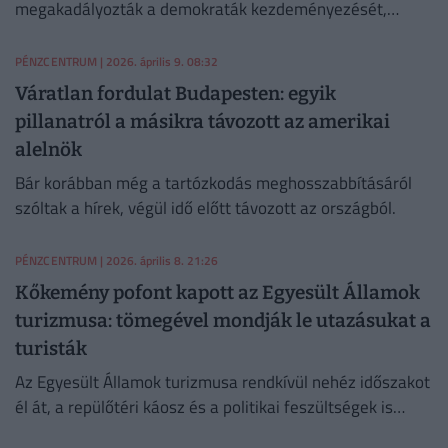
megakadályozták a demokraták kezdeményezését,
amely Donald Trump elnök Iránnal kapcsolatos katonai
jogköreit korlátozta volna.
PÉNZCENTRUM
| 2026. április 9. 08:32
Váratlan fordulat Budapesten: egyik
pillanatról a másikra távozott az amerikai
alelnök
Bár korábban még a tartózkodás meghosszabbításáról
szóltak a hírek, végül idő előtt távozott az országból.
PÉNZCENTRUM
| 2026. április 8. 21:26
Kőkemény pofont kapott az Egyesült Államok
turizmusa: tömegével mondják le utazásukat a
turisták
Az Egyesült Államok turizmusa rendkívül nehéz időszakot
él át, a repülőtéri káosz és a politikai feszültségek is
visszafoghatják a turistákat.