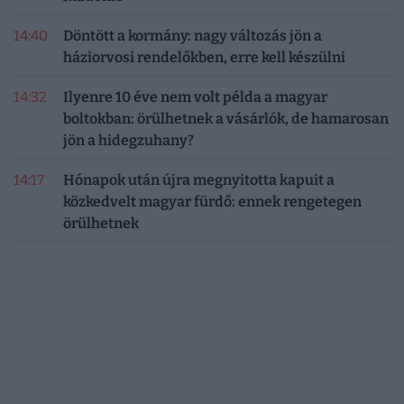
14:40
Döntött a kormány: nagy változás jön a
háziorvosi rendelőkben, erre kell készülni
14:32
Ilyenre 10 éve nem volt példa a magyar
boltokban: örülhetnek a vásárlók, de hamarosan
jön a hidegzuhany?
14:17
Hónapok után újra megnyitotta kapuit a
közkedvelt magyar fürdő: ennek rengetegen
örülhetnek