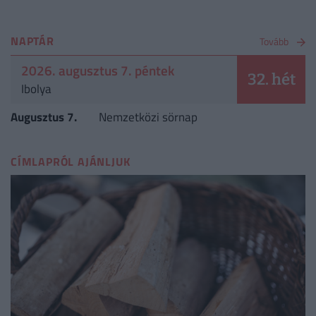
NAPTÁR
Tovább
2026. augusztus 7. péntek
32. hét
Ibolya
Augusztus 7.
Nemzetközi sörnap
CÍMLAPRÓL AJÁNLJUK