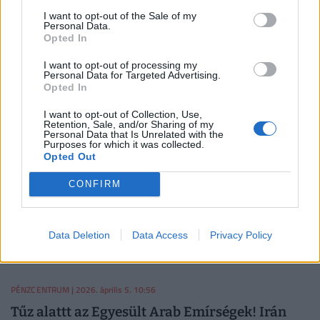
I want to opt-out of the Sale of my
PÉNZCENTRUM
| 2026. április 6. 10:02
Personal Data.
Opted In
Megvédeni, amit lehetetlen: nagyot mondott az
I want to opt-out of processing my
amerikai focielnök, szerinte rendben van a
Personal Data for Targeted Advertising.
dinamikus vb-jegyár
Opted In
Don Garber, az észak-amerikai profi labdarúgóliga (MLS)
I want to opt-out of Collection, Use,
Retention, Sale, and/or Sharing of my
elnöke megvédte a FIFA jegyárazási stratégiáját.
Personal Data that Is Unrelated with the
Purposes for which it was collected.
Opted Out
PÉNZCENTRUM
| 2026. április 5. 14:05
CONFIRM
Brutális pénzbe kerül a vébé egy csomó
országnak: erre tényleg nem készültek fel?
A 2026-os egyesült államokbeli labdarúgó-
Data Deletion
Data Access
Privacy Policy
világbajnokságra kvalifikáló csapatok több mint fele
többletköltségekkel és potenciális veszteségekkel néz
szembe.
PÉNZCENTRUM
| 2026. április 5. 10:56
Tűz alattt az Egyesült Arab Emírségek! Irán