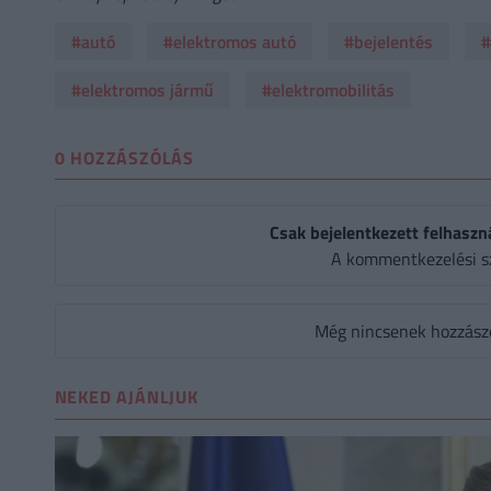
#autó
#elektromos autó
#bejelentés
#
#elektromos jármű
#elektromobilitás
0 HOZZÁSZÓLÁS
Csak bejelentkezett felhaszn
A kommentkezelési s
Még nincsenek hozzászól
NEKED AJÁNLJUK