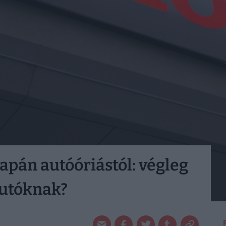
 japán autóóriástól: végleg
autóknak?