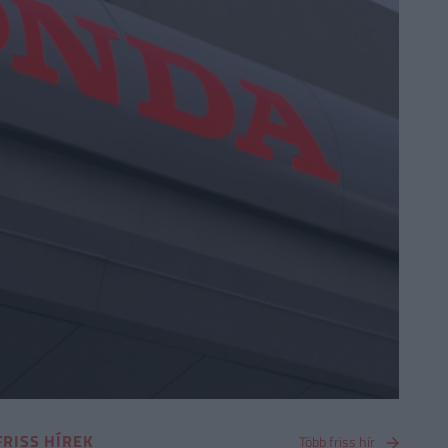
FRISS HÍREK
Több friss hír