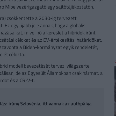
ro Mibe vezérigazgató egy sajtótájékoztatón.
árra) csökkentette a 2030-ig tervezett
. Ez egy újabb jele annak, hogy a globális
zásaikat, mivel nő a kereslet a hibridek iránt,
sátási célokat és az EV-értékesítési határidőket.
szavonta a Biden-kormányzat egyik rendeletét,
lét célozta.
rid modell bevezetését tervezi világszerte.
lobálisan, de az Egyesült Államokban csak hármat: a
rdot és a CR-V-t.
ás: irány Szlovénia, itt vannak az autópálya