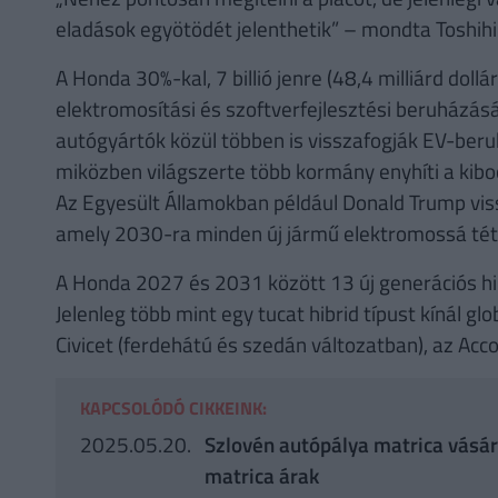
eladások egyötödét jelenthetik” – mondta Toshihi
A Honda 30%-kal, 7 billió jenre (48,4 milliárd doll
elektromosítási és szoftverfejlesztési beruházását
autógyártók közül többen is visszafogják EV-beruhá
miközben világszerte több kormány enyhíti a kiboc
Az Egyesült Államokban például Donald Trump vis
amely 2030-ra minden új jármű elektromossá téte
A Honda 2027 és 2031 között 13 új generációs hib
Jelenleg több mint egy tucat hibrid típust kínál g
Civicet (ferdehátú és szedán változatban), az Acco
KAPCSOLÓDÓ CIKKEINK:
2025.05.20.
Szlovén autópálya matrica vásárl
matrica árak