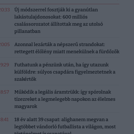
20:33
Új módszerrel fosztják ki a gyanútlan
lakástulajdonosokat: 600 milliós
csalássorozatot állítottak meg az utolsó
pillanatban
20:05
Azonnal lezárták a népszerű strandokat:
rettegett élőlény miatt menekülnek a fürdőzők
19:29
Futhatunk a pénzünk után, ha így utazunk
külföldre: súlyos csapdára figyelmeztetnek a
szakértők
18:57
Működik a legális áramtrükk: így spórolnak
tízezreket a legmelegebb napokon az élelmes
magyarok
18:41
18 év alatt 39 csapat: alighanem megvan a
legtöbbet vándorló futballista a világon, most
történelmet ír csapatával