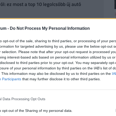
cról: ez most a top 10 legolcsóbb új autó
2
zöld rendszám nélkül? Teszten a Mazda
rum -
Do Not Process My Personal Information
to opt-out of the sale, sharing to third parties, or processing of your per
rid rendszert is fejleszt, amelyet az évtized
2
formation for targeted advertising by us, please use the below opt-out s
030-ra 2,2–2,3 millió hibrid autót adjon el,
r selection. Please note that after your opt-out request is processed y
eing interest-based ads based on personal information utilized by us or
nt tavaly 3,8 millió darabos összeladásból
disclosed to third parties prior to your opt-out. You may separately opt-
losure of your personal information by third parties on the IAB’s list of
. This information may also be disclosed by us to third parties on the
IA
2
Participants
that may further disclose it to other third parties.
ÉNZED? VAN OLCSÓ MEGOLDÁS!
a
30 000 000 forintot 20 éves futamidőre már
l Data Processing Opt Outs
törlesztővel fel lehet venni
a
K&H Banknál.
De
2
k ajánlata sem:
az UniCredit Banknál 6,78%, az
o opt-out of the Sharing of my personal data.
 a MagNet Banknál 7,02%.
Érdemes még megnézni