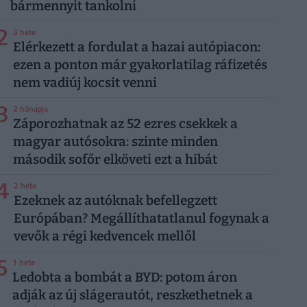
bármennyit tankolni
2
3 hete
Elérkezett a fordulat a hazai autópiacon:
ezen a ponton már gyakorlatilag ráfizetés
nem vadiúj kocsit venni
3
2 hónapja
Záporozhatnak az 52 ezres csekkek a
magyar autósokra: szinte minden
második sofőr elköveti ezt a hibát
4
2 hete
Ezeknek az autóknak befellegzett
Európában? Megállíthatatlanul fogynak a
vevők a régi kedvencek mellől
5
1 hete
Ledobta a bombát a BYD: potom áron
adják az új slágerautót, reszkethetnek a