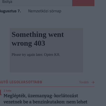
Ibolya
Augusztus 7.
Nemzetközi sörnap
AUTÓ LEGOLVASOTTABB
Tovább
1
2 hete
Meglépték, üzemanyag-korlátozást
vezetnek be a benzinkutakon: nem lehet