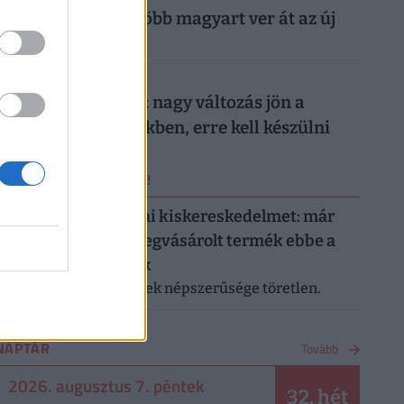
nyaralását: egyre több magyart ver át az új
digitális trend
026. augusztus 7.
Döntött a kormány: nagy változás jön a
háziorvosi rendelőkben, erre kell készülni
ERRŐL NE MARADJ LE!
Letarolták az európai kiskereskedelmet: már
minden második megvásárolt termék ebbe a
kategóriába tartozik
A saját márkás termékek népszerűsége töretlen.
NAPTÁR
Tovább
2026. augusztus 7. péntek
32. hét