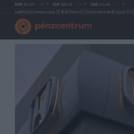
EUR
363.55
-1.86
CHF
389.28
-1.06
USD
314.46
-2.51
kadémia
|
Zalaegerszegi TE
5-2
Paksi FC
|
Ferencváros
0-0
Vasas FC
|
Győri ETO