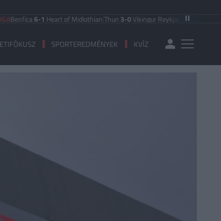
ica
6-1
Heart of Midlothian
|
Thun
3-0
Vikingur Reykjavik
|
PAOK Saloniki
0-1
An
ETIFÓKUSZ
SPORTEREDMÉNYEK
KVÍZ