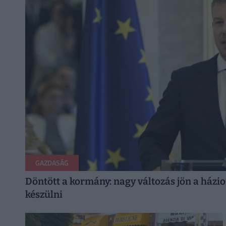
GAZDASÁG
Döntött a kormány: nagy változás jön a házio
készülni