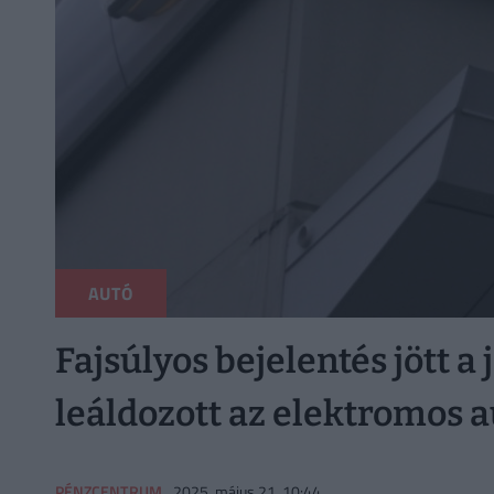
AUTÓ
Fajsúlyos bejelentés jött a
leáldozott az elektromos 
PÉNZCENTRUM
2025. május 21. 10:44