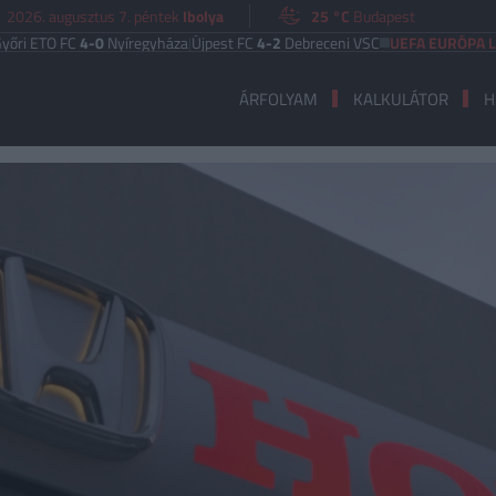
2026. augusztus 7. péntek
Ibolya
25 °C
Budapest
 FC
4-0
Nyíregyháza
|
Újpest FC
4-2
Debreceni VSC
UEFA EURÓPA LIGA
Benf
ÁRFOLYAM
KALKULÁTOR
H