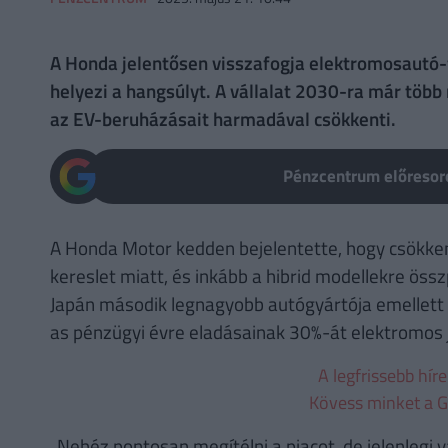
A Honda jelentősen visszafogja elektromosautó-f
helyezi a hangsúlyt. A vállalat 2030-ra már több 
az EV-beruházásait harmadával csökkenti.
Pénzcentrum előresoro
A Honda Motor kedden bejelentette, hogy csökke
kereslet miatt, és inkább a hibrid modellekre öss
Japán második legnagyobb autógyártója emellett e
as pénzügyi évre eladásainak 30%-át elektromos j
A legfrissebb hír
Kövess minket a G
„Nehéz pontosan megítélni a piacot, de jelenlegi 