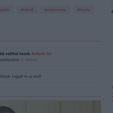
japán
#hibrid
#elektromos
#honda
áló szólhat hozzá.
Belépés itt!
zabályzatot
itt találod
.
ások. Legyél te az első!