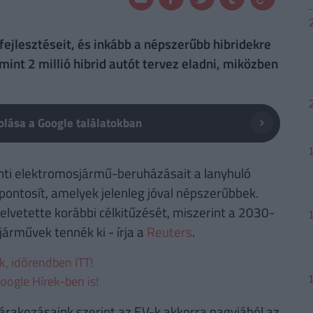
ejlesztéseit, és inkább a népszerűbb hibridekre
mint 2 millió hibrid autót tervez eladni, miközben
lása a Google találatokban
nti elektromosjármű-beruházásait a lanyhuló
zpontosít, amelyek jelenleg jóval népszerűbbek.
lvetette korábbi célkitűzését, miszerint a 2030-
árművek tennék ki - írja a
Reuters
.
ek, időrendben ITT!
oogle Hírek-ben is!
várakozásaink szerint az EV-k akkorra nagyjából az