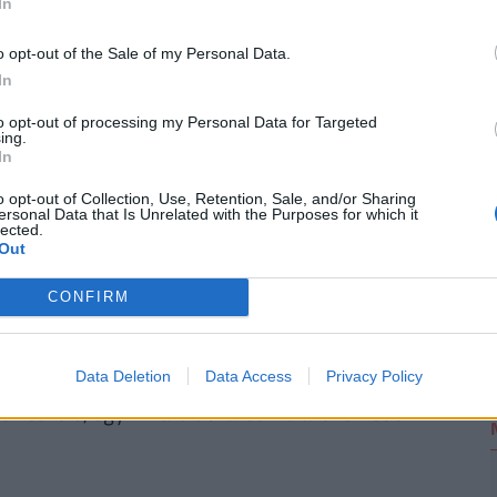
In
és egyedi kalkulációt végezni, saját preferenciáink
e. Ehhez keresd fel a
Pénzcentrum kalkulátorát.
o opt-out of the Sale of my Personal Data.
In
2
to opt-out of processing my Personal Data for Targeted
ing.
In
ül két évre felfüggeszti egy 15 milliárd kanadai
o opt-out of Collection, Use, Retention, Sale, and/or Sharing
építését Ontario tartományban, a kereslet
ersonal Data that Is Unrelated with the Purposes for which it
lected.
a is azt tervezi, hogy 2040-re minden új járműve
Out
yagcellás meghajtású lesz.
CONFIRM
at: például a nehézségekkel küzdő Nissan
rgyár építésétől a japán Kjúsú szigetén, alig
guar Land Rover is elhalasztotta elektromos
Data Deletion
Data Access
Privacy Policy
 készülő, egymilliárd dolláros indiai üzemében –