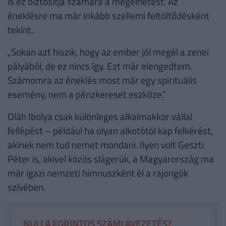
is ez biztosítja számára a megélhetést. Az
éneklésre ma már inkább szellemi feltöltődésként
tekint.
„Sokan azt hiszik, hogy az ember jól megél a zenei
pályából, de ez nincs így. Ezt már elengedtem.
Számomra az éneklés most már egy spirituális
esemény, nem a pénzkereset eszköze.”
Oláh Ibolya csak különleges alkalmakkor vállal
fellépést – például ha olyan alkotótól kap felkérést,
akinek nem tud nemet mondani. Ilyen volt Geszti
Péter is, akivel közös slágerük, a Magyarország ma
már igazi nemzeti himnuszként él a rajongók
szívében.
NULLA FORINTOS SZÁMLAVEZETÉS?