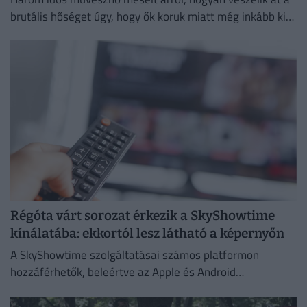
brutális hőséget úgy, hogy ők koruk miatt még inkább ki
vannak téve a brutális meleg hatásainak.
Régóta várt sorozat érkezik a SkyShowtime
kínálatába: ekkortól lesz látható a képernyőn
A SkyShowtime szolgáltatásai számos platformon
hozzáférhetők, beleértve az Apple és Android
okoseszközöket.