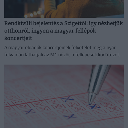
Rendkívüli bejelentés a Szigettől: így nézhetjük
otthonról, ingyen a magyar fellépők
koncertjeit
A magyar előadók koncertjeinek felvételét még a nyár
folyamán láthatják az M1 nézői, a fellépések korlátozott
ideig a Médiaklikken is visszanézhetők lesznek.