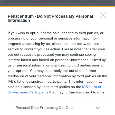
A kukában végezte a 400 milliós
lottófőnyeremény: hihetetlen hajsza indult a
Pénzcentrum -
Do Not Process My Personal
Information
szelvényért
Egy dél-olaszországi lottójátékos véletlenül kidobta az
If you wish to opt-out of the sale, sharing to third parties, or
egymillió eurót érő nyertes szelvényét, ám a
processing of your personal or sensitive information for
szemétszállítók kétnapos kutatás után megtalálták azt a
targeted advertising by us, please use the below opt-out
hulladékhegyben.
section to confirm your selection. Please note that after your
opt-out request is processed you may continue seeing
interest-based ads based on personal information utilized by
us or personal information disclosed to third parties prior to
your opt-out. You may separately opt-out of the further
disclosure of your personal information by third parties on the
IAB’s list of downstream participants. This information may
also be disclosed by us to third parties on the
IAB’s List of
Downstream Participants
that may further disclose it to other
third parties.
Personal Data Processing Opt Outs
Újabb tévécsatorna szűnik meg