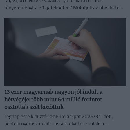
Na, vajon elvitte-e valaki a 1,4 milliárd forintos
főnyereményt a 31. játékhéten? Mutatjuk az ötös lottó
nyerőszámait és a nyereményeket!
13 ezer magyarnak nagyon jól indult a
hétvégéje: több mint 64 millió forintot
osztottak szét közöttük
Tegnap este kihúzták az Eurojackpot 2026/31. heti,
pénteki nyerőszámait. Lássuk, elvitte-e valaki a