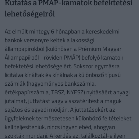
Kutatás a PMÁP-kamatok befektetési
lehetőségeiről
Az elmúlt mintegy 6 hónapban a kereskedelmi
bankok versenyre keltek a lakossági
állampapírokból (különösen a Prémium Magyar
Állampapírból - röviden PMÁP) befolyó kamatok
befektetési lehetőségeiért. Sokszor egymásra
licitálva kínáltak és kínálnak a különböző típusú
számlák (hagyományos bankszámla,
értékpapírszámla, TBSZ, NYESZ) nyitásáért anyagi
jutalmat, juttatást vagy visszatérítést a maguk
sajátos és egyedi módján. A juttatásokért az
ügyfeleknek természetesen különböző feltételeket
kell teljesíteniük, nincs ingyen ebéd, ahogyan
szokták mondani. A kérdés az, találkoztál-e ilyen