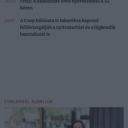
20:59
Friss! A Skandináv lottó nyerőszámai a 32.
héten
20:47
A Coop hálózata is takarékra kapcsol:
felülvizsgálják a nyitvatartást és a légkondik
használatát is
CÍMLAPRÓL AJÁNLJUK