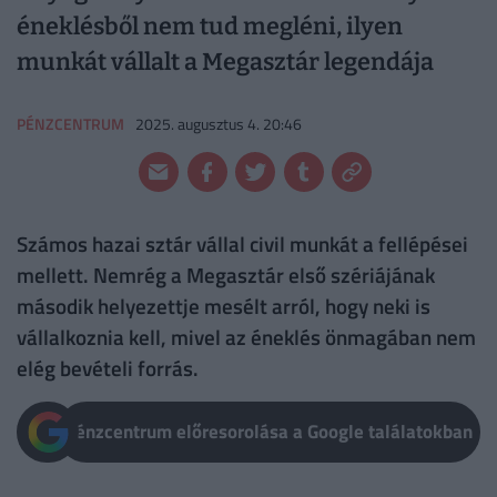
éneklésből nem tud megléni, ilyen
munkát vállalt a Megasztár legendája
PÉNZCENTRUM
2025. augusztus 4. 20:46
Számos hazai sztár vállal civil munkát a fellépései
mellett. Nemrég a Megasztár első szériájának
második helyezettje mesélt arról, hogy neki is
vállalkoznia kell, mivel az éneklés önmagában nem
elég bevételi forrás.
Pénzcentrum előresorolása a Google találatokban