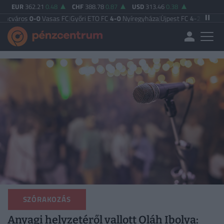
EUR
362.21
0.48
CHF
388.78
0.87
USD
313.46
0.38
0
Vasas FC
|
Győri ETO FC
4-0
Nyíregyháza
|
Újpest FC
4-2
Debreceni VSC
|
Buda
SZÓRAKOZÁS
Anyagi helyzetéről vallott Oláh Ibolya: