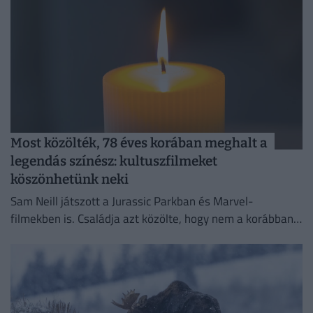
Most közölték, 78 éves korában meghalt a
legendás színész: kultuszfilmeket
köszönhetünk neki
Sam Neill játszott a Jurassic Parkban és Marvel-
filmekben is. Családja azt közölte, hogy nem a korábban
már diagnosztizált rákbetegsége okozta a halálát.