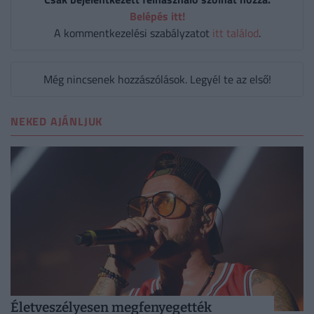
Belépés itt!
A kommentkezelési szabályzatot
itt találod
.
Még nincsenek hozzászólások. Legyél te az első!
NEKED AJÁNLJUK
Életveszélyesen megfenyegették