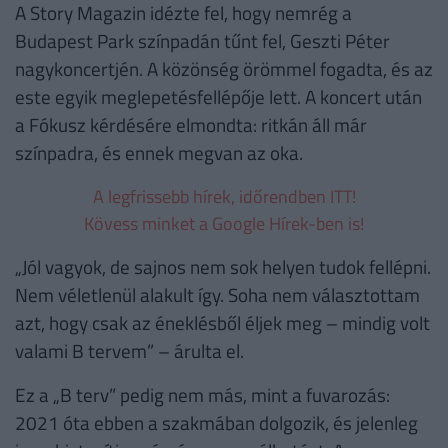
A Story Magazin idézte fel, hogy nemrég a
Budapest Park színpadán tűnt fel, Geszti Péter
nagykoncertjén. A közönség örömmel fogadta, és az
este egyik meglepetésfellépője lett. A koncert után
a Fókusz kérdésére elmondta: ritkán áll már
színpadra, és ennek megvan az oka.
A legfrissebb hírek, időrendben ITT!
Kövess minket a Google Hírek-ben is!
„Jól vagyok, de sajnos nem sok helyen tudok fellépni.
Nem véletlenül alakult így. Soha nem választottam
azt, hogy csak az éneklésből éljek meg – mindig volt
valami B tervem” – árulta el.
Ez a „B terv” pedig nem más, mint a fuvarozás:
2021 óta ebben a szakmában dolgozik, és jelenleg