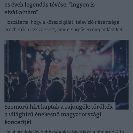
es évek legendás tévése: "ingyen is
elvállalnám"
Hozzátette, hogy a közszolgálati televízió nézettsége
érezhetően visszaesett, amire sürgősen megoldást kell
találni.
Szomorú hírt kaptak a rajongók: törölték
a világhírű énekesnő magyarországi
koncertjét
Helyi produkciós nehézségekre hivatkozva elmarad Rita