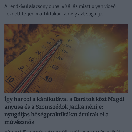
A rendkívül alacsony dunai vízállás miatt olyan videó
kezdett terjedni a TikTokon, amely azt sugallja:
gyakorlatilag gyalog is át lehet jutni a Hajógyári-szigetre.
Így harcol a kánikulával a Barátok közt Magdi
anyusa és a Szomszédok Janka nénije:
nyugdíjas hőségpraktikákat árultak el a
művésznők
Három idős művésznő mesélt arról, hogyan vészelik át a