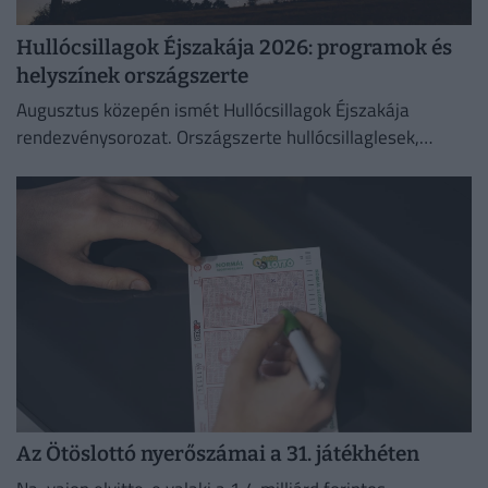
Hullócsillagok Éjszakája 2026: programok és
helyszínek országszerte
Augusztus közepén ismét Hullócsillagok Éjszakája
rendezvénysorozat. Országszerte hullócsillaglesek,
távcsöves bemutatók és különleges esti programok az
égbolt szerelmeseinek.
Az Ötöslottó nyerőszámai a 31. játékhéten