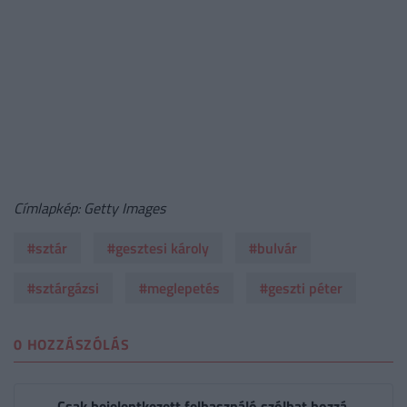
Címlapkép: Getty Images
#sztár
#gesztesi károly
#bulvár
#sztárgázsi
#meglepetés
#geszti péter
0 HOZZÁSZÓLÁS
Csak bejelentkezett felhasználó szólhat hozzá.