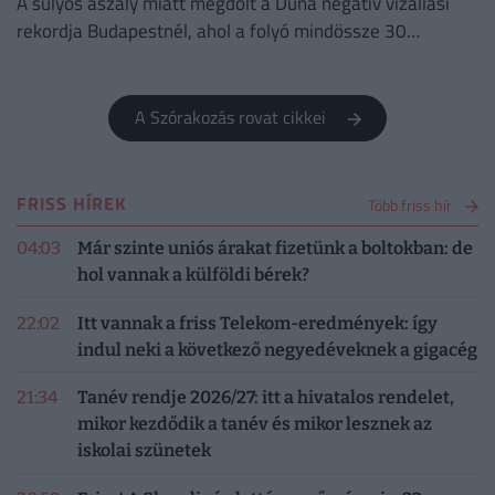
A súlyos aszály miatt megdőlt a Duna negatív vízállási
rekordja Budapestnél, ahol a folyó mindössze 30
centiméteres szinten áll.
A Szórakozás rovat cikkei
FRISS HÍREK
Több friss hír
04:03
Már szinte uniós árakat fizetünk a boltokban: de
hol vannak a külföldi bérek?
22:02
Itt vannak a friss Telekom-eredmények: így
indul neki a következő negyedéveknek a gigacég
21:34
Tanév rendje 2026/27: itt a hivatalos rendelet,
mikor kezdődik a tanév és mikor lesznek az
iskolai szünetek