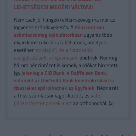
LEHETSÉGES! MEGÉRI VÁLTANI!
Nem csak jól hangzó reklámszöveg ma már az
ingyenes számlavezetés. A
Pénzcentrum
számlacsomag kalkulátorában
ugyanis több
olyan konstrukciót is találhatunk, amelyek
esetében
az alapdíj, és a fontosabb
szolgáltatások is ingyenesek
lehetnek. Nemrég
három pénzintézet is komoly akciókat hirdetett,
így
jelenleg a CIB Bank, a Raiffeisen Bank,
valamint az UniCredit Bank konstrukcióival is
tízezreket spórolhatnak az ügyfelek
. Nézz szét
a friss számlacsomagok között, és
válts
pénzintézetet percek alatt
az otthonodból. (x)