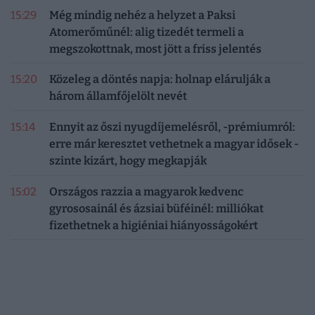
15:29
Még mindig nehéz a helyzet a Paksi
Atomerőműnél: alig tizedét termeli a
megszokottnak, most jött a friss jelentés
15:20
Közeleg a döntés napja: holnap elárulják a
három államfőjelölt nevét
15:14
Ennyit az őszi nyugdíjemelésről, -prémiumról:
erre már keresztet vethetnek a magyar idősek -
szinte kizárt, hogy megkapják
15:02
Országos razzia a magyarok kedvenc
gyrososainál és ázsiai büféinél: milliókat
fizethetnek a higiéniai hiányosságokért