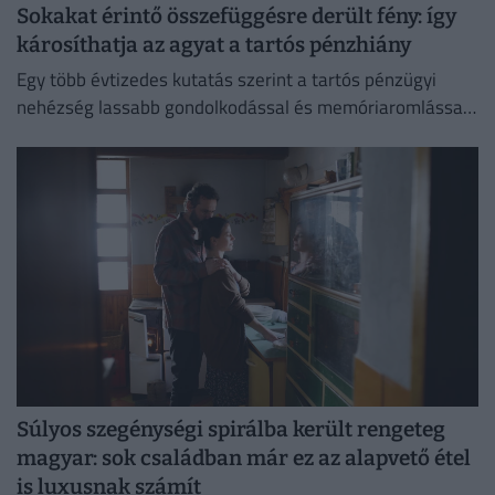
Sokakat érintő összefüggésre derült fény: így
károsíthatja az agyat a tartós pénzhiány
Egy több évtizedes kutatás szerint a tartós pénzügyi
nehézség lassabb gondolkodással és memóriaromlással
járhat.
Súlyos szegénységi spirálba került rengeteg
magyar: sok családban már ez az alapvető étel
is luxusnak számít