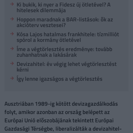
Ki bukik, ki nyer a Fidesz új ötletével? A
hitelesek dilemmája
Hoppon maradnak a BAR-listások: ők az
akcióterv vesztesei?
Kósa Lajos hatalmas frankhitele: tízmilliót
spórol a kormány ötletével
Íme a végtörlesztés eredménye: tovább
zuhanhatnak a lakásárak
Devizahitel: év végig lehet végtörlesztést
kérni
Így lenne igazságos a végtörlesztés
Ausztriában 1989-ig kötött devizagazdálkodás
folyt, amikor azonban az ország belépett az
Európai Unió előszobájának tekintett Európai
Gazdasági Térségbe, liberalizálták a devizahitel-