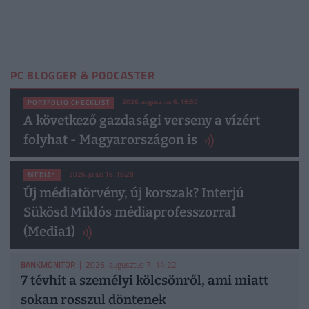
PC BLOGGER & PODCASTER
2026. augusztus 6. 16:50
PORTFOLIO CHECKLIST
A következő gazdasági verseny a vízért
folyhat - Magyarországon is
2026. július 16. 18:28
MEDIA1
Új médiatörvény, új korszak? Interjú
Sükösd Miklós médiaprofesszorral
(Media1)
BANKMONITOR
| 2026. augusztus 7. 14:22
7 tévhit a személyi kölcsönről, ami miatt
sokan rosszul döntenek