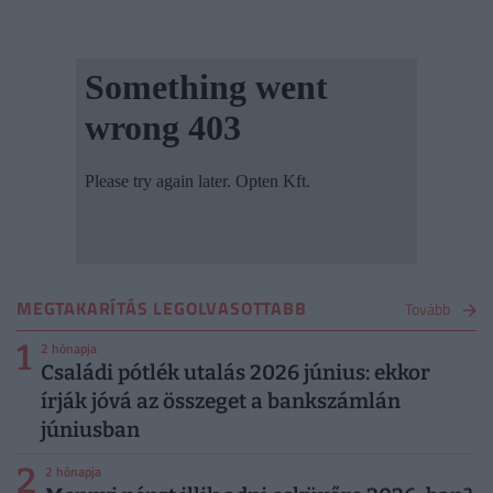
MEGTAKARÍTÁS LEGOLVASOTTABB
Tovább
1
2 hónapja
Családi pótlék utalás 2026 június: ekkor
írják jóvá az összeget a bankszámlán
júniusban
2
2 hónapja