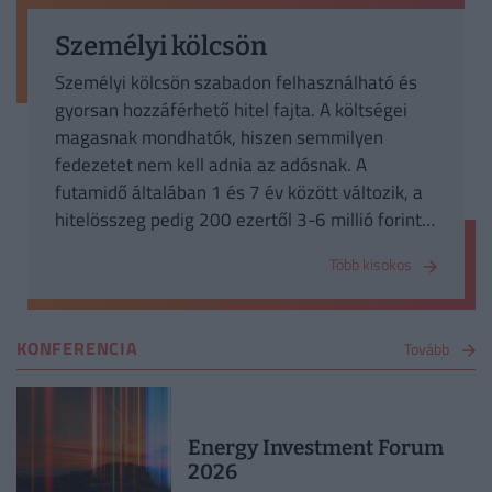
Személyi kölcsön
Személyi kölcsön szabadon felhasználható és
gyorsan hozzáférhető hitel fajta. A költségei
magasnak mondhatók, hiszen semmilyen
fedezetet nem kell adnia az adósnak. A
futamidő általában 1 és 7 év között változik, a
hitelösszeg pedig 200 ezertől 3-6 millió forintig
terjedhet pénzintézettől függően. Jellemzően
Több kisokos
lakásfelújításra, használt autó vásárlására,
családi eseményekre, továbbképzésre,
egészségügyi kiadásokra és meglévő drágább
KONFERENCIA
Tovább
tartozás rendezésére célszerű felhasználni.
Energy Investment Forum
2026