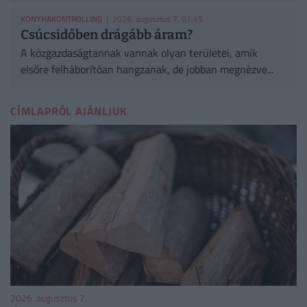
KONYHAKONTROLLING
| 2026. augusztus 7. 07:45
Csúcsidőben drágább áram?
A közgazdaságtannak vannak olyan területei, amik
elsőre felháborítóan hangzanak, de jobban megnézve...
CÍMLAPRÓL AJÁNLJUK
2026. augusztus 7.