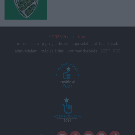
© 2026 Pénzcentrum
impresszum
jogi nyilatkozat
kapcsolat
süti beállítások
adatvédelem
médiaajánlat
kommentkezelés
ÁSZF
RSS