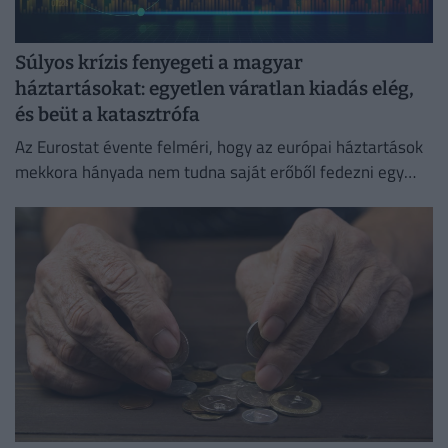
Súlyos krízis fenyegeti a magyar
háztartásokat: egyetlen váratlan kiadás elég,
és beüt a katasztrófa
Az Eurostat évente felméri, hogy az európai háztartások
mekkora hányada nem tudna saját erőből fedezni egy
hirtelen jött, előre nem tervezett kiadást.