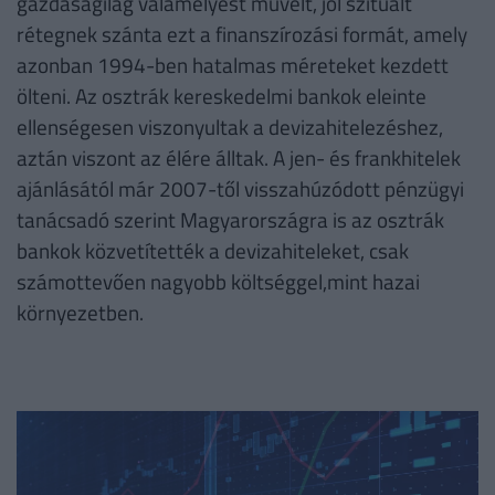
gazdaságilag valamelyest művelt, jól szituált
rétegnek szánta ezt a finanszírozási formát, amely
azonban 1994-ben hatalmas méreteket kezdett
ölteni. Az osztrák kereskedelmi bankok eleinte
ellenségesen viszonyultak a devizahitelezéshez,
aztán viszont az élére álltak. A jen- és frankhitelek
ajánlásától már 2007-től visszahúzódott pénzügyi
tanácsadó szerint Magyarországra is az osztrák
bankok közvetítették a devizahiteleket, csak
számottevően nagyobb költséggel,mint hazai
környezetben.