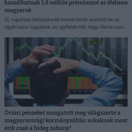
kaszálhatnak 1,8 milliós prémiumot az élelmes
magyarok
Új, rugalmas lakástakarék-konstrukciót vezetett be az
egyik hazai nagybank: az ügyfelek már négy, illetve nyolc
év elteltével is kivehetik a pénzüket előre meghatározott
hozammal.
Óriási pénzeket mozgatott meg világszerte a
magyarországi kormányváltás: sokaknak most
érik csak a hideg zuhany?