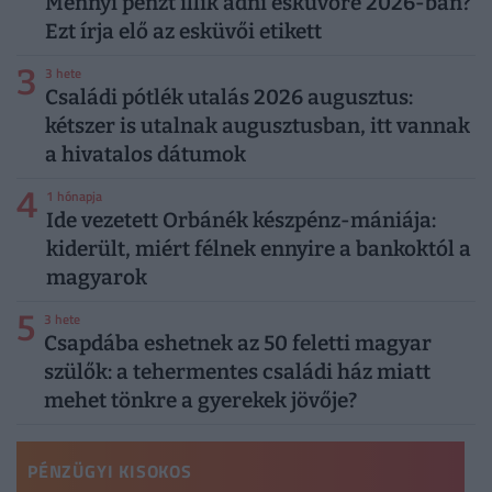
Mennyi pénzt illik adni esküvőre 2026-ban?
Ezt írja elő az esküvői etikett
3
3 hete
Családi pótlék utalás 2026 augusztus:
kétszer is utalnak augusztusban, itt vannak
a hivatalos dátumok
4
1 hónapja
Ide vezetett Orbánék készpénz-mániája:
kiderült, miért félnek ennyire a bankoktól a
magyarok
5
3 hete
Csapdába eshetnek az 50 feletti magyar
szülők: a tehermentes családi ház miatt
mehet tönkre a gyerekek jövője?
PÉNZÜGYI KISOKOS