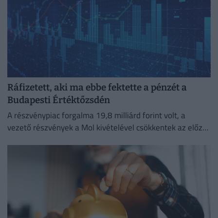
Ráfizetett, aki ma ebbe fektette a pénzét a
Budapesti Értéktőzsdén
A részvénypiac forgalma 19,8 milliárd forint volt, a
vezető részvények a Mol kivételével csökkentek az előző
napi záráshoz képest.