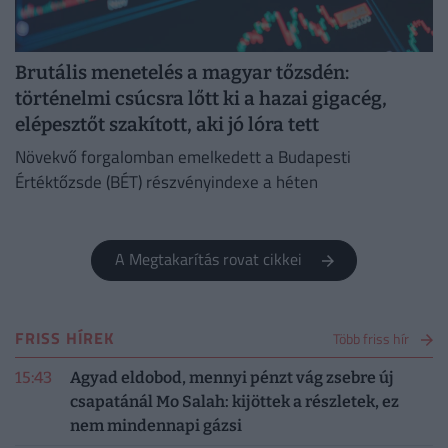
Brutális menetelés a magyar tőzsdén:
történelmi csúcsra lőtt ki a hazai gigacég,
elépesztőt szakított, aki jó lóra tett
Növekvő forgalomban emelkedett a Budapesti
Értéktőzsde (BÉT) részvényindexe a héten
A Megtakarítás rovat cikkei
FRISS HÍREK
Több friss hír
15:43
Agyad eldobod, mennyi pénzt vág zsebre új
csapatánál Mo Salah: kijöttek a részletek, ez
nem mindennapi gázsi