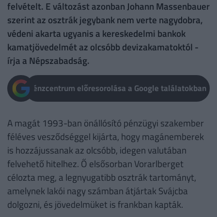
felvételt. E változást azonban Johann Massenbauer
szerint az osztrák jegybank nem verte nagydobra,
védeni akarta ugyanis a kereskedelmi bankok
kamatjövedelmét az olcsóbb devizakamatoktól -
írja a Népszabadság.
Pénzcentrum előresorolása a Google találatokban
A magát 1993-ban önállósító pénzügyi szakember
féléves vesződséggel kijárta, hogy magánemberek
is hozzájussanak az olcsóbb, idegen valutában
felvehető hitelhez. Ő elsősorban Vorarlberget
célozta meg, a legnyugatibb osztrák tartományt,
amelynek lakói nagy számban átjártak Svájcba
dolgozni, és jövedelmüket is frankban kapták.