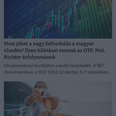
Most jöhet a nagy felfordulás a magyar
tőzsdén? Ilyen kilátásai vannak az OTP, Mol,
Richter árfolyamának
Iránykereséssel kezdődhet a keddi kereskedés. A BÉT
részvényindexe, a BUX 1002,32 pontos, 0,7 százalékos
emelkedéssel 144 473,37 ponton zárt hétfőn.