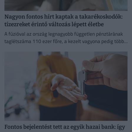
Nagyon fontos hírt kaptak a takarékoskodók:
tízezreket érintő változás lépett életbe
A fúzióval az ország legnagyobb független pénztárának
taglétszáma 110 ezer főre, a kezelt vagyona pedig több
mint 295 milliárd forintra nőtt.
Fontos bejelentést tett az egyik hazai bank: így