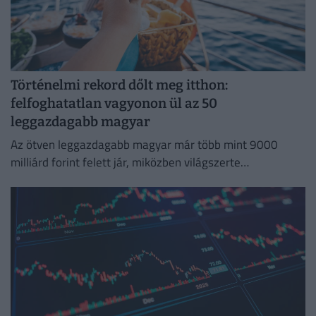
Történelmi rekord dőlt meg itthon:
felfoghatatlan vagyonon ül az 50
leggazdagabb magyar
Az ötven leggazdagabb magyar már több mint 9000
milliárd forint felett jár, miközben világszerte
robbanásszerűen nő a szupergazdagok száma. Mutatjuk!