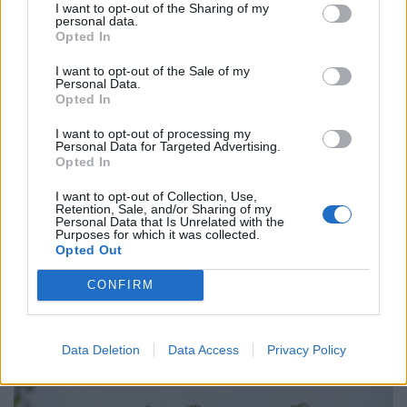
I want to opt-out of the Sharing of my
personal data.
Opted In
I want to opt-out of the Sale of my
Personal Data.
Opted In
I want to opt-out of processing my
Personal Data for Targeted Advertising.
Opted In
I want to opt-out of Collection, Use,
Retention, Sale, and/or Sharing of my
Personal Data that Is Unrelated with the
Purposes for which it was collected.
Rendkívüli lépés a legnépszerűbb magyar
Opted Out
állampapírnál: milliárdos spórolás indult a
háttérben, erre kevesen számítottak
CONFIRM
Az Államadósság-kezelő Központ (ÁKK) július elején több
mint 100 milliárd forint értékben vásárolt vissza magas
Data Deletion
Data Access
Privacy Policy
kamatozású Fix Magyar Állampapírokat.