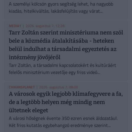
A személyi kölcsön gyors segítség lehet, ha nagyobb
kiadás, hitelkiváltás, lakásfelújítás vagy várat...
MEDIA1
| 2026. augusztus 7. 12:28
Tarr Zoltán szerint minisztériuma nem szól
bele a közmédia átalakításába - heteken
belül indulhat a társadalmi egyeztetés az
intézmény jövőjéről
Tarr Zoltán, a társadalmi kapcsolatokért és kultúráért
felelős minisztérium vezetője egy friss videó...
CHIKANSPLANET
| 2026. augusztus 7. 08:00
A városok egyik legjobb klímafegyvere a fa,
de a legtöbb helyen még mindig nem
ültetnek eleget
A városi hőségnek évente 350 ezren esnek áldozatául.
Két friss kutatás egybehangzó eredménye szerint...