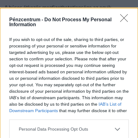
A húsos étkezés megfizethetetlensége az egyik
legfontosabb európai szegénységi mutató.
Pénzcentrum -
Do Not Process My Personal
Information
If you wish to opt-out of the sale, sharing to third parties, or
processing of your personal or sensitive information for
targeted advertising by us, please use the below opt-out
section to confirm your selection. Please note that after your
opt-out request is processed you may continue seeing
interest-based ads based on personal information utilized by
us or personal information disclosed to third parties prior to
your opt-out. You may separately opt-out of the further
disclosure of your personal information by third parties on the
IAB’s list of downstream participants. This information may
Ráfizetett, aki ma ebbe fektette a pénzét a
also be disclosed by us to third parties on the
IAB’s List of
Downstream Participants
that may further disclose it to other
Budapesti Értéktőzsdén
third parties.
A részvénypiac forgalma 19,7 milliárd forint volt, a
vezető részvények a Magyar Telekom kivételével
Personal Data Processing Opt Outs
gyengültek az előző napi záráshoz képest.