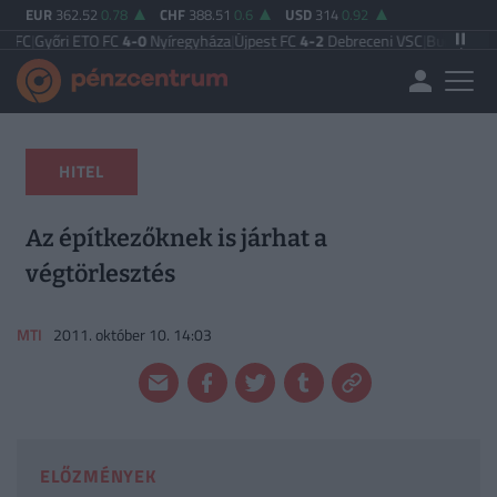
EUR
362.52
0.78
CHF
388.51
0.6
USD
314
0.92
i ETO FC
4-0
Nyíregyháza
|
Újpest FC
4-2
Debreceni VSC
|
Budapest Honvéd FC
HITEL
Az építkezőknek is járhat a
végtörlesztés
MTI
2011. október 10. 14:03
ELŐZMÉNYEK