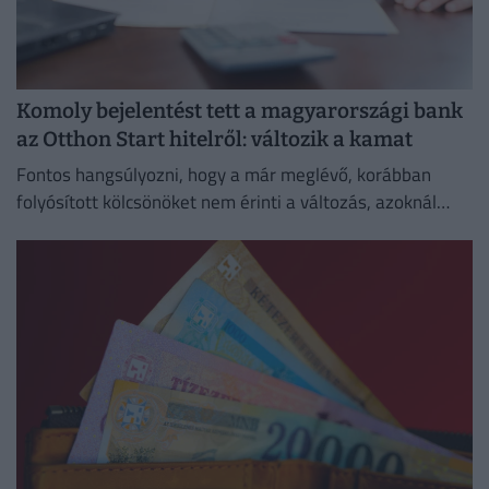
Komoly bejelentést tett a magyarországi bank
az Otthon Start hitelről: változik a kamat
Fontos hangsúlyozni, hogy a már meglévő, korábban
folyósított kölcsönöket nem érinti a változás, azoknál
megmarad a szerződésben rögzített kamat és
törlesztőrészlet.