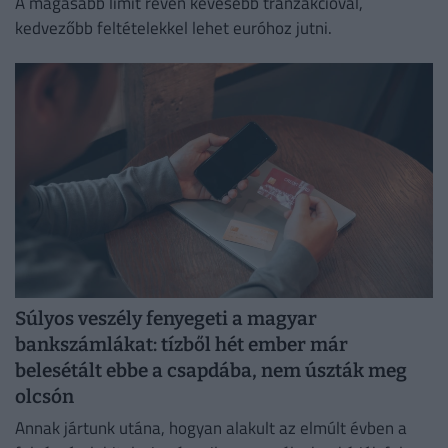
A magasabb limit révén kevesebb tranzakcióval,
kedvezőbb feltételekkel lehet euróhoz jutni.
Súlyos veszély fenyegeti a magyar
bankszámlákat: tízből hét ember már
belesétált ebbe a csapdába, nem úszták meg
olcsón
Annak jártunk utána, hogyan alakult az elmúlt évben a