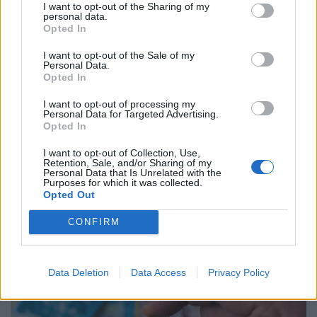
I want to opt-out of the Sharing of my
personal data.
Opted In
I want to opt-out of the Sale of my
Personal Data.
Opted In
I want to opt-out of processing my
Personal Data for Targeted Advertising.
Opted In
Milliókat bukhat, aki rosszul választ: ezek a
I want to opt-out of Collection, Use,
Retention, Sale, and/or Sharing of my
legjobb lakáshitelek azoknak, akiknek nem
Personal Data that Is Unrelated with the
játszik az Otthon Start
Purposes for which it was collected.
Opted Out
Megnéztük a Bankmonitor kalkulátora alapján, hogy 10,
20 és 30 millió forintos hitelösszegnél mely bankok
CONFIRM
kínálják jelenleg a legkedvezőbb ajánlatokat.
Data Deletion
Data Access
Privacy Policy