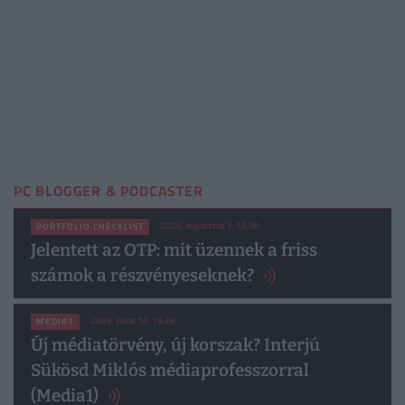
PC BLOGGER & PODCASTER
2026. augusztus 5. 16:30
PORTFOLIO CHECKLIST
Jelentett az OTP: mit üzennek a friss
számok a részvényeseknek?
2026. július 16. 18:28
MEDIA1
Új médiatörvény, új korszak? Interjú
Sükösd Miklós médiaprofesszorral
(Media1)