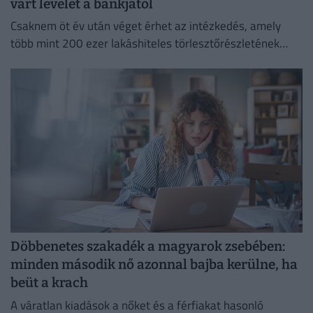
várt levelet a bankjától
Csaknem öt év után véget érhet az intézkedés, amely
több mint 200 ezer lakáshiteles törlesztőrészletének
emelkedését akadályozta meg.
Döbbenetes szakadék a magyarok zsebében:
minden második nő azonnal bajba kerülne, ha
beüt a krach
A váratlan kiadások a nőket és a férfiakat hasonló