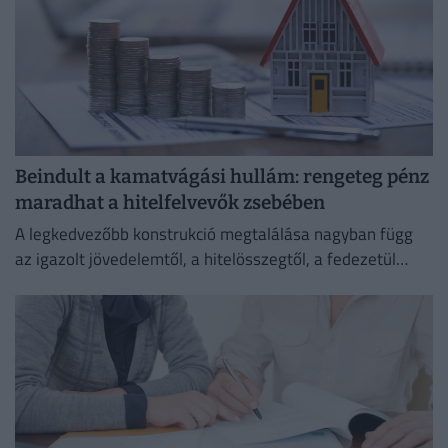
Beindult a kamatvágási hullám: rengeteg pénz
maradhat a hitelfelvevők zsebében
A legkedvezőbb konstrukció megtalálása nagyban függ
az igazolt jövedelemtől, a hitelösszegtől, a fedezetül
szolgáló ingatlan értékétől és a vállalt banki feltételektől
is.