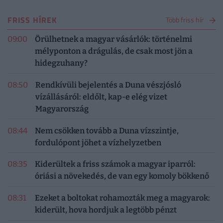
FRISS HÍREK
Több friss hír
09:00
Örülhetnek a magyar vásárlók: történelmi
mélyponton a drágulás, de csak most jön a
hidegzuhany?
08:50
Rendkívüli bejelentés a Duna vészjósló
vízállásáról: eldőlt, kap-e elég vizet
Magyarország
08:44
Nem csökken tovább a Duna vízszintje,
fordulópont jöhet a vízhelyzetben
08:35
Kiderültek a friss számok a magyar iparról:
óriási a növekedés, de van egy komoly bökkenő
08:31
Ezeket a boltokat rohamozták meg a magyarok:
kiderült, hova hordjuk a legtöbb pénzt