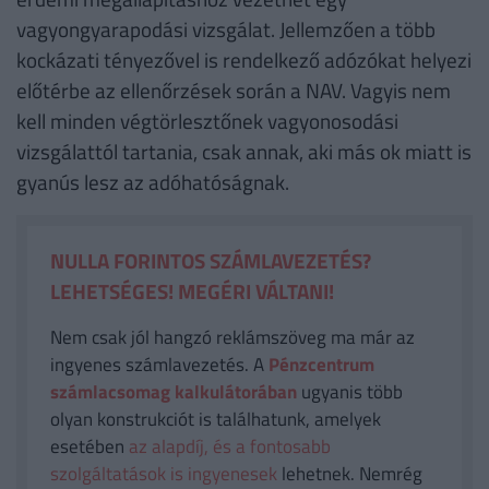
vagyongyarapodási vizsgálat. Jellemzően a több
kockázati tényezővel is rendelkező adózókat helyezi
előtérbe az ellenőrzések során a NAV. Vagyis nem
kell minden végtörlesztőnek vagyonosodási
vizsgálattól tartania, csak annak, aki más ok miatt is
gyanús lesz az adóhatóságnak.
NULLA FORINTOS SZÁMLAVEZETÉS?
LEHETSÉGES! MEGÉRI VÁLTANI!
Nem csak jól hangzó reklámszöveg ma már az
ingyenes számlavezetés. A
Pénzcentrum
számlacsomag kalkulátorában
ugyanis több
olyan konstrukciót is találhatunk, amelyek
esetében
az alapdíj, és a fontosabb
szolgáltatások is ingyenesek
lehetnek. Nemrég