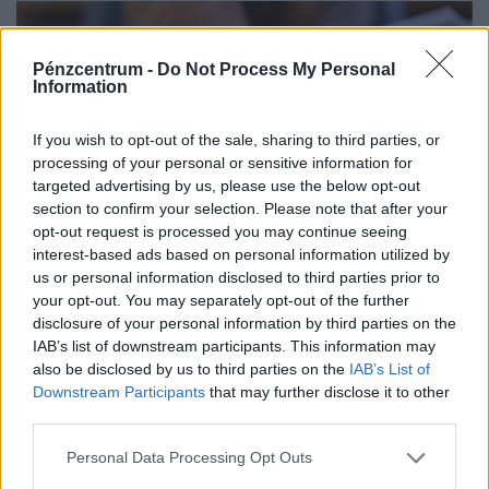
Pénzcentrum -
Do Not Process My Personal
Information
If you wish to opt-out of the sale, sharing to third parties, or
processing of your personal or sensitive information for
targeted advertising by us, please use the below opt-out
section to confirm your selection. Please note that after your
opt-out request is processed you may continue seeing
interest-based ads based on personal information utilized by
Hihetetlen kiskapu a magyar lakáshiteleknél:
us or personal information disclosed to third parties prior to
your opt-out. You may separately opt-out of the further
milliókat spórolhatsz ezzel az elfeledett
disclosure of your personal information by third parties on the
módszerrel
IAB’s list of downstream participants. This information may
A magyar lakáshitel-állomány egy év alatt ötödével
also be disclosed by us to third parties on the
IAB’s List of
Downstream Participants
that may further disclose it to other
bővült, miközben a hitelfelvétel szerepe is tovább nőtt a
third parties.
lakásvásárlásokban.
Personal Data Processing Opt Outs