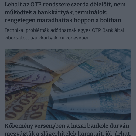
Lehalt az OTP rendszere szerda délelőtt, nem
működtek a bankkártyák, terminálok:
rengetegen maradhattak hoppon a boltban
Technikai problémák adódhatnak egyes OTP Bank által
kibocsátott bankkártyák működésében.
Kőkemény versenyben a hazai bankok: durván
megvágták a slágerhitelek kamatait, jól járhat,