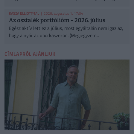
KASZA ELLIOTT-TAL
| 2026. augusztus 1. 17:04
Az osztalék portfólióm - 2026. július
Egész aktív lett ez a július, most egyáltalán nem igaz az,
hogy a nyár az uborkaszezon. (Megjegyzem...
CÍMLAPRÓL AJÁNLJUK