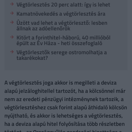
Végtörlesztés 20 perc alatt: így is lehet
Kamatnövekedés a végtörlesztés ára
Ûzött vad lehet a végtörlesztő: lesben
állnak az adóellenőrök
Kitört a forinthitel-háború, 40 millióból
épült az Év Háza - heti összefoglaló
Végtörlesztők serege ostromolhatja a
takarékokat?
A végtörlesztés joga akkor is megilleti a deviza
alapú jelzáloghitellel tartozót, ha a kölcsönnel már
nem az eredeti pénzügyi intézménynek tartozik, a
végtörlesztéshez csak forint alapú áthidaló kölcsön
nyújtható, és akkor is lehetséges a végtörlesztés,
ha a deviza alapú hitel folyósítása több részletben
történt - az Országgyűlés gazdasági bizottsága a