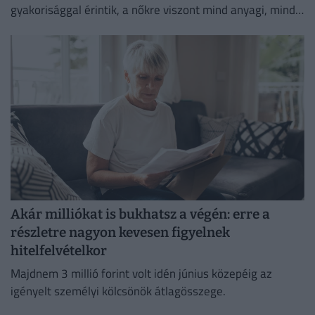
gyakorisággal érintik, a nőkre viszont mind anyagi, mind
lelki szempontból lényegesen nagyobb terhet rónak.
Akár milliókat is bukhatsz a végén: erre a
részletre nagyon kevesen figyelnek
hitelfelvételkor
Majdnem 3 millió forint volt idén június közepéig az
igényelt személyi kölcsönök átlagösszege.