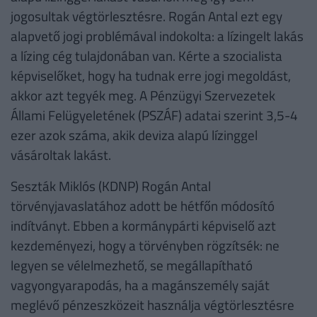
jogosultak végtörlesztésre. Rogán Antal ezt egy
alapvető jogi problémával indokolta: a lízingelt lakás
a lízing cég tulajdonában van. Kérte a szocialista
képviselőket, hogy ha tudnak erre jogi megoldást,
akkor azt tegyék meg. A Pénzügyi Szervezetek
Állami Felügyeletének (PSZÁF) adatai szerint 3,5-4
ezer azok száma, akik deviza alapú lízinggel
vásároltak lakást.
Seszták Miklós (KDNP) Rogán Antal
törvényjavaslatához adott be hétfőn módosító
indítványt. Ebben a kormánypárti képviselő azt
kezdeményezi, hogy a törvényben rögzítsék: ne
legyen se vélelmezhető, se megállapítható
vagyongyarapodás, ha a magánszemély saját
meglévő pénzeszközeit használja végtörlesztésre