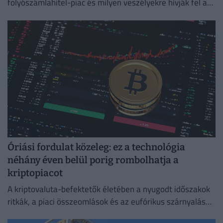
folyószámlahitel-piac és milyen veszélyekre hívják fel a
figyelmet a bankok és a szakértők.
Óriási fordulat közeleg: ez a technológia
néhány éven belül porig rombolhatja a
kriptopiacot
A kriptovaluta-befektetők életében a nyugodt időszakok
ritkák, a piaci összeomlások és az eufórikus szárnyalások
pedig gyakran napok alatt követik egymást.