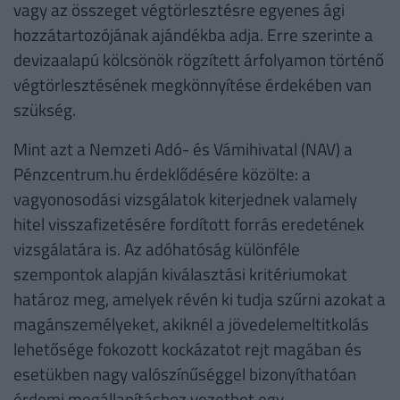
vagy az összeget végtörlesztésre egyenes ági
hozzátartozójának ajándékba adja. Erre szerinte a
devizaalapú kölcsönök rögzített árfolyamon történő
végtörlesztésének megkönnyítése érdekében van
szükség.
Mint azt a Nemzeti Adó- és Vámihivatal (NAV) a
Pénzcentrum.hu érdeklődésére közölte: a
vagyonosodási vizsgálatok kiterjednek valamely
hitel visszafizetésére fordított forrás eredetének
vizsgálatára is. Az adóhatóság különféle
szempontok alapján kiválasztási kritériumokat
határoz meg, amelyek révén ki tudja szűrni azokat a
magánszemélyeket, akiknél a jövedelemeltitkolás
lehetősége fokozott kockázatot rejt magában és
esetükben nagy valószínűséggel bizonyíthatóan
érdemi megállapításhoz vezethet egy