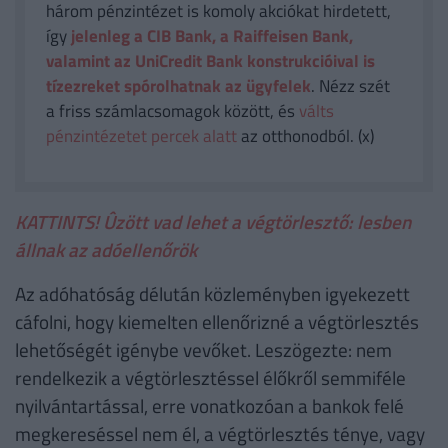
három pénzintézet is komoly akciókat hirdetett,
így
jelenleg a CIB Bank, a Raiffeisen Bank,
valamint az UniCredit Bank konstrukcióival is
tízezreket spórolhatnak az ügyfelek
. Nézz szét
a friss számlacsomagok között, és
válts
pénzintézetet percek alatt
az otthonodból. (x)
KATTINTS! Ûzött vad lehet a végtörlesztő: lesben
állnak az adóellenőrök
Az adóhatóság délután közleményben igyekezett
cáfolni, hogy kiemelten ellenőrizné a végtörlesztés
lehetőségét igénybe vevőket. Leszögezte: nem
rendelkezik a végtörlesztéssel élőkről semmiféle
nyilvántartással, erre vonatkozóan a bankok felé
megkereséssel nem él, a végtörlesztés ténye, vagy