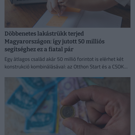
Döbbenetes lakástrükk terjed
Magyarországon: így jutott 50 milliós
segítséghez ez a fiatal pár
Egy átlagos család akár 50 millió forintot is elérhet két
konstrukció kombinálásával: az Otthon Start és a CSOK
Plusz együtt jóval kedvezőbb feltételeket kínál.