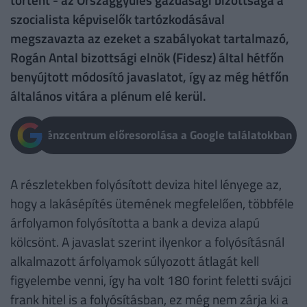
szocialista képviselők tartózkodásával
megszavazta az ezeket a szabályokat tartalmazó,
Rogán Antal bizottsági elnök (Fidesz) által hétfőn
benyújtott módosító javaslatot, így az még hétfőn
általános vitára a plénum elé kerül.
Pénzcentrum előresorolása a Google találatokban
A részletekben folyósított deviza hitel lényege az,
hogy a lakásépítés ütemének megfelelően, többféle
árfolyamon folyósította a bank a deviza alapú
kölcsönt. A javaslat szerint ilyenkor a folyósításnál
alkalmazott árfolyamok súlyozott átlagát kell
figyelembe venni, így ha volt 180 forint feletti svájci
frank hitel is a folyósításban, ez még nem zárja ki a