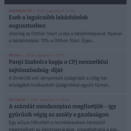
BANKMONITOR
| 2026. augusztus 6. 07:56
Ezek a legolcsóbb lakáshitelek
augusztusban
Jelenleg az Otthon Start uralja a lakáshitelpiacot. Nyáron
a lakáshitelpiac 70%-a Otthon Start. Éppe...
MEDIA1
| 2026. augusztus 5. 20:35
Panyi Szabolcs kapja a CPJ nemzetközi
sajtószabadság-díját
A Direkt36 volt oknyomozó újságíróját a világ hat
országából kiválasztott újságírókkal együtt tüntet...
HOLDBLOG
| 2026. augusztus 5. 09:49
A számlát mindannyian megfizetjük - így
gyűrűzik végig az aszály a gazdaságon
Egy súlyos hőhullám a terméskiesésen keresztül
megemelheti az élelmiszerárakat, visszafoghatja a gaz...