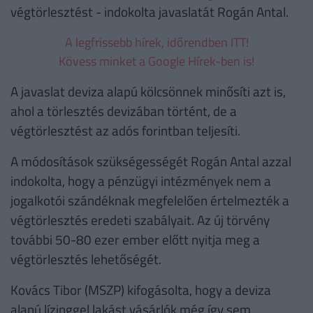
végtörlesztést - indokolta javaslatát Rogán Antal.
A legfrissebb hírek, időrendben ITT!
Kövess minket a Google Hírek-ben is!
A javaslat deviza alapú kölcsönnek minősíti azt is,
ahol a törlesztés devizában történt, de a
végtörlesztést az adós forintban teljesíti.
A módosítások szükségességét Rogán Antal azzal
indokolta, hogy a pénzügyi intézmények nem a
jogalkotói szándéknak megfelelően értelmezték a
végtörlesztés eredeti szabályait. Az új törvény
további 50-80 ezer ember előtt nyitja meg a
végtörlesztés lehetőségét.
Kovács Tibor (MSZP) kifogásolta, hogy a deviza
alapú lízinggel lakást vásárlók még így sem