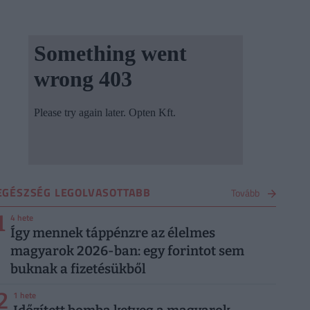
EGÉSZSÉG LEGOLVASOTTABB
Tovább
1
4 hete
Így mennek táppénzre az élelmes
magyarok 2026-ban: egy forintot sem
buknak a fizetésükből
2
1 hete