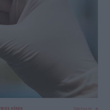
FRISS HÍREK
Több friss hír