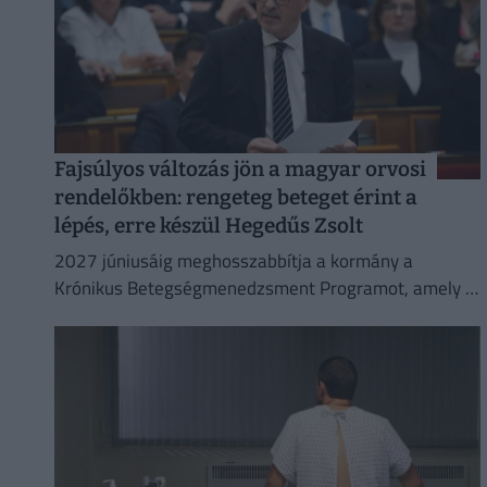
Fajsúlyos változás jön a magyar orvosi
rendelőkben: rengeteg beteget érint a
lépés, erre készül Hegedűs Zsolt
2027 júniusáig meghosszabbítja a kormány a
Krónikus Betegségmenedzsment Programot, amely a
leggyakoribb krónikus betegségek háziorvosi
gondozását támogatja.