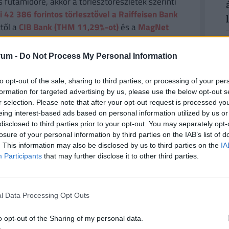
futamidőre, akkor a törlesztőrészletek szerinti
i 42 386
forintos törlesztővel a Raiffeisen Bank
től a
CIB Bank (THM 11,29%-ot)
és a
MagNet
i bankok ajánlataiért, illetve a konstrukciók
2
fizetendő összeg, stb.) keresd fel a
Pénzcentrum
rum -
Do Not Process My Personal Information
to opt-out of the sale, sharing to third parties, or processing of your per
formation for targeted advertising by us, please use the below opt-out s
2
r selection. Please note that after your opt-out request is processed y
tközi jogi egyezmény esetében, kevés
eing interest-based ads based on personal information utilized by us or
e a megállapodást. A szerződés vitarendezési
disclosed to third parties prior to your opt-out. You may separately opt-
losure of your personal information by third parties on the IAB’s list of
nákat, majd választottbíráskodást irányoz elő.
. This information may also be disclosed by us to third parties on the
IA
Participants
that may further disclose it to other third parties.
2
who
#országok
#megállapodás
l Data Processing Opt Outs
észségügyi hozzájárulás
#elnök
o opt-out of the Sharing of my personal data.
2
gszervezet
#who coronavirus