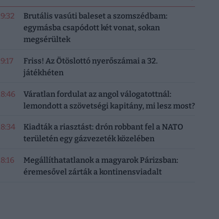
19:32
Brutális vasúti baleset a szomszédbam:
egymásba csapódott két vonat, sokan
megsérültek
19:17
Friss! Az Ötöslottó nyerőszámai a 32.
játékhéten
18:46
Váratlan fordulat az angol válogatottnál:
lemondott a szövetségi kapitány, mi lesz most?
18:34
Kiadták a riasztást: drón robbant fel a NATO
területén egy gázvezeték közelében
18:16
Megállíthatatlanok a magyarok Párizsban:
éremesővel zárták a kontinensviadalt