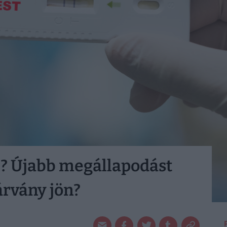
? Újabb megállapodást
járvány jön?