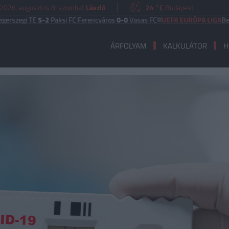
2026. augusztus 8. szombat
László
24 °C
Budapest
 TE
5-2
Paksi FC
|
Ferencváros
0-0
Vasas FC
UEFA EURÓPA LIGA
Benfica
6-1
ÁRFOLYAM
KALKULÁTOR
H