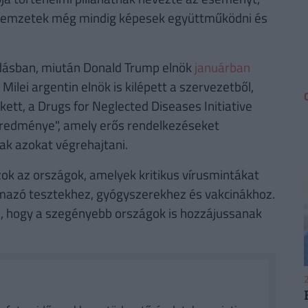
 nemzetek még mindig képesek együttműködni és
dásban, miután Donald Trump elnök
januárban
 Milei argentin elnök is kilépett a szervezetből,
ett, a Drugs for Neglected Diseases Initiative
eredménye", amely erős rendelkezéseket
ak azokat végrehajtani.
zok az országok, amelyek kritikus vírusmintákat
mazó tesztekhez, gyógyszerekhez és vakcinákhoz.
, hogy a szegényebb országok is hozzájussanak
2