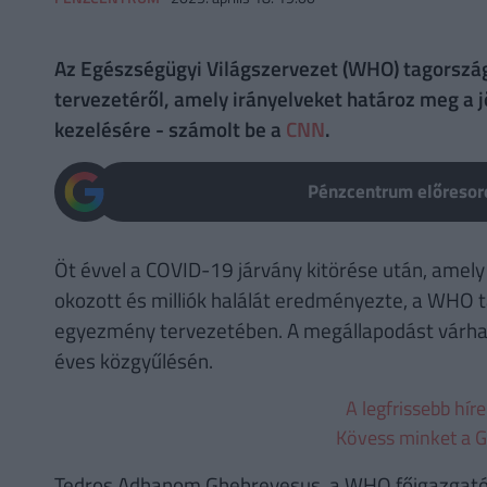
Az Egészségügyi Világszervezet (WHO) tagorszá
tervezetéről, amely irányelveket határoz meg a j
kezelésére - számolt be a
CNN
.
Pénzcentrum előresoro
Öt évvel a COVID-19 járvány kitörése után, amel
okozott és milliók halálát eredményezte, a WHO 
egyezmény tervezetében. A megállapodást várhat
éves közgyűlésén.
A legfrissebb hír
Kövess minket a G
Tedros Adhanom Ghebreyesus, a WHO főigazgatója