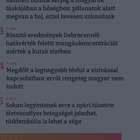
Időzített bomba ketyeg a magyarok
táskájában a hőségben: pillanatok alatt
megvan a baj, ezzel kevesen számolnak
3
1 hete
Riasztó eredmények Debrecennél:
határérték feletti mangánkoncentrációt
mértek a kutak vizében
4
1 hete
Megdőlt a legnagyobb tévhit a vízivással
kapcsolatban: erről rengeteg magyar nem
tudott
5
3 hete
Sokan legyintenek erre a nyári tünetre:
életveszélyes betegséget jelezhet,
tüdőembólia is lehet a vége