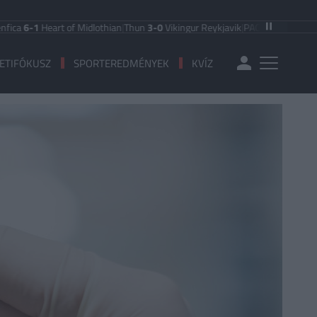
Heart of Midlothian
|
Thun
3-0
Vikingur Reykjavik
|
PAOK Saloniki
0-1
Anderlec
ETIFÓKUSZ
SPORTEREDMÉNYEK
KVÍZ