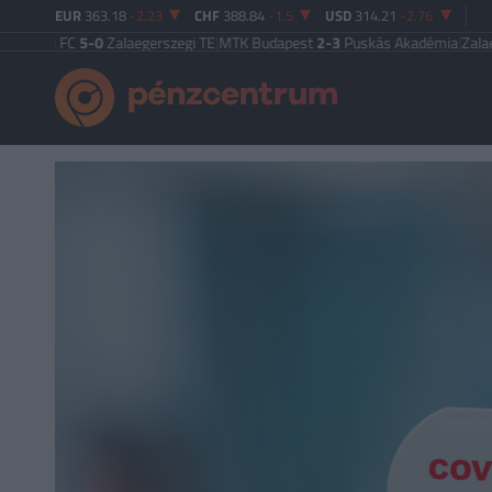
EUR
363.18
-2.23
CHF
388.84
-1.5
USD
314.21
-2.76
 FC
5-0
Zalaegerszegi TE
|
MTK Budapest
2-3
Puskás Akadémia
|
Zalaegerszegi