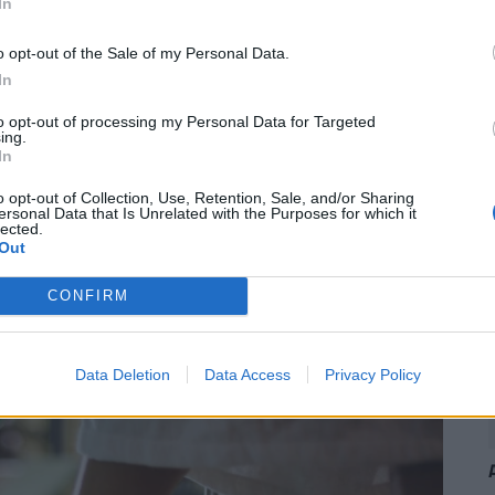
In
t közre, a végleges tartalmat újságírónk szerkesztette és
o opt-out of the Sale of my Personal Data.
In
to opt-out of processing my Personal Data for Targeted
ing.
In
áló szólhat hozzá.
Belépés itt!
o opt-out of Collection, Use, Retention, Sale, and/or Sharing
ersonal Data that Is Unrelated with the Purposes for which it
zabályzatot
itt találod
.
lected.
Out
CONFIRM
ások. Legyél te az első!
Data Deletion
Data Access
Privacy Policy