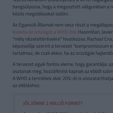
hangsúlyozva, hogy a megosztott világunkban a
közös megoldásokat találni.
Az Egyesült Államok nem vesz részt a megállapo
kivonta az országot a WHO-ból
. Hasonlóan, Javier
"mély nézeteltérésekre" hivatkozva. Rachael Crock
képviselője szerint a tervezet "kompromisszum 
tartalmaz, de csak akkor, ha az országok hajlandó
A tervezet egyik fontos eleme, hogy garantálja: a
osztanak meg, hozzáférést kapnak az ebből szár
A WHO a termékek akár 20%-át is visszatarthatja
az ellátáshoz.
JÓL JÖNNE 2 MILLIÓ FORINT?