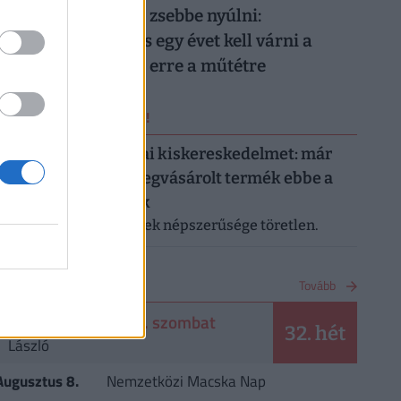
Nem elég mélyen a zsebbe nyúlni:
magánellátásban is egy évet kell várni a
magyar férfiaknak erre a műtétre
ERRŐL NE MARADJ LE!
Letarolták az európai kiskereskedelmet: már
minden második megvásárolt termék ebbe a
kategóriába tartozik
A saját márkás termékek népszerűsége töretlen.
NAPTÁR
Tovább
2026. augusztus 8. szombat
32. hét
László
Augusztus 8.
Nemzetközi Macska Nap