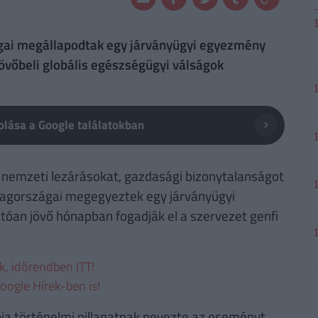
gai megállapodtak egy járványügyi egyezmény
övőbeli globális egészségügyi válságok
lása a Google találatokban
y nemzeti lezárásokat, gazdasági bizonytalanságot
tagországai megegyeztek egy járványügyi
óan jövő hónapban fogadják el a szervezet genfi
ek, időrendben ITT!
oogle Hírek-ben is!
 történelmi pillanatnak nevezte az eseményt,