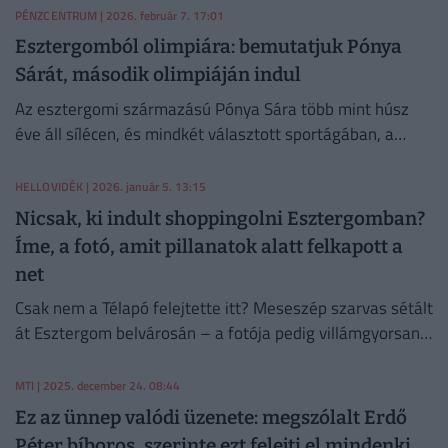
PÉNZCENTRUM
| 2026. február 7. 17:01
Esztergomból olimpiára: bemutatjuk Pónya
Sárát, második olimpiáján indul
Az esztergomi származású Pónya Sára több mint húsz
éve áll sílécen, és mindkét választott sportágában, a
sífutásban és a biatlonban is eljutott a legmagasabb
szintű nemzetközi versenyekig.
HELLOVIDÉK
| 2026. január 5. 13:15
Nicsak, ki indult shoppingolni Esztergomban?
Íme, a fotó, amit pillanatok alatt felkapott a
net
Csak nem a Télapó felejtette itt? Meseszép szarvas sétált
át Esztergom belvárosán – a fotója pedig villámgyorsan
bejárta a Facebookot, és mindenki a „bevásárló állatot”
lájkolja.
MTI
| 2025. december 24. 08:44
Ez az ünnep valódi üzenete: megszólalt Erdő
Péter bíboros, szerinte ezt felejti el mindenki