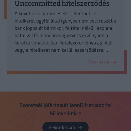
Uncommitted hitelszerződés
A következő három esetet jelentheti: a
hitelkeret ügyfél által igénybe nem vett részét a
bank jogosult bármikor, feltétel nélkül, azonnali
hatállyal felmondani vagy nincs érvényben a
keretre vonatkozóan kötelező érvényű ajánlat
vagy a hitelkeret nem kerül leszerződésre,
mindig csak a keret alatti egyedi konkrét
Több kisokos
lehívások.
Szeretnél jólértesült lenni? Iratkozz fel
hírlevelünkre
Feliratkozom