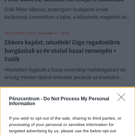
Erdő Péter bíboros, esztergom-budapesti érsek
karácsonyi üzenetében a béke, a kölcsönös megértés és
a hála fontosságát hangsúlyozta.
HELLOVIDÉK
| 2025. november 27. 19:45
Ekkora kapást, nézzétek! Giga ragadozókra
horgásztak az év utolsó hazai versenyén +
Fotók
Hihetetlen fogások a Duna neszmélyi mellékágában! Az
ország minden tájáról érkeztek pecások az évadzáró
KEMHESZ-versenyre, hogy kifogják a legnagyobb halakat!
HELLOVIDÉK
| 2025. október 29. 16:15
Pénzcentrum -
Do Not Process My Personal
Felújítják Esztergom ikonikus épületét, amit
Information
Hollywood is felfedezett magának: így néz ki
If you wish to opt-out of the sale, sharing to third parties, or
most
processing of your personal or sensitive information for
Volt már fatelep, színház és díszlet Angelina Jolie
targeted advertising by us, please use the below opt-out