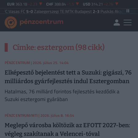
EUR
363.18
-2.23
CHF
388.84
-1.5
USD
314.21
-2.76
C
|
Vasas FC
5-0
Zalaegerszegi TE
|
MTK Budapest
2-3
Puskás Akadémia
|
Zalae
Címke: esztergom (98 cikk)
PÉNZCENTRUM
| 2026. július 25. 14:04
Elképesztő bejelentést tett a Suzuki: gigászi, 76
milliárdos gyárfejlesztés indul Esztergomban
Hatalmas, 76 milliárd forintos fejlesztés kezdődik a
Suzuki esztergomi gyárában
PÉNZCENTRUM/MTI
| 2026. július 8. 16:54
Meglepő városba költözik az EFOTT 2027-ben:
végleg szakítanak a Velencei-tóval