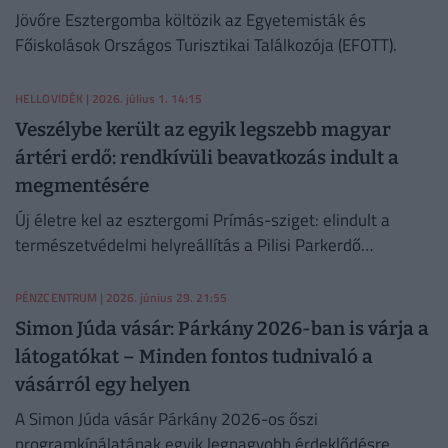
Jövőre Esztergomba költözik az Egyetemisták és
Főiskolások Országos Turisztikai Találkozója (EFOTT).
HELLOVIDÉK
| 2026. július 1. 14:15
Veszélybe került az egyik legszebb magyar
ártéri erdő: rendkívüli beavatkozás indult a
megmentésére
Új életre kel az esztergomi Prímás-sziget: elindult a
természetvédelmi helyreállítás a Pilisi Parkerdő
vezetésével, szakértők közös munkájával a városi zöld
jövőért.
PÉNZCENTRUM
| 2026. június 29. 21:55
Simon Júda vásár: Párkány 2026-ban is várja a
látogatókat – Minden fontos tudnivaló a
vásárról egy helyen
A Simon Júda vásár Párkány 2026-os őszi
programkínálatának egyik legnagyobb érdeklődésre