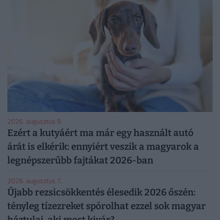
2026. augusztus 8.
Ezért a kutyáért ma már egy használt autó
árát is elkérik: ennyiért veszik a magyarok a
legnépszerűbb fajtákat 2026-ban
2026. augusztus 7.
Újabb rezsicsökkentés élesedik 2026 őszén:
tényleg tízezreket spórolhat ezzel sok magyar
háztulaj, aki most kivár?