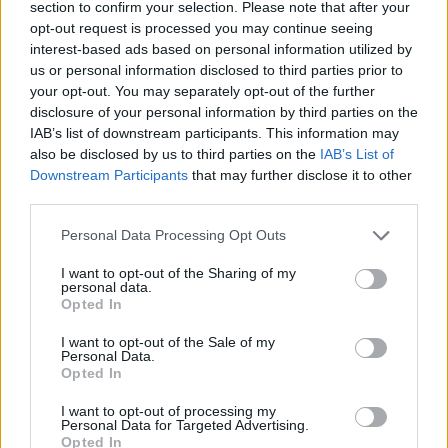
filmjében is. Most végre megkapja azt a figyelmet, amit
section to confirm your selection. Please note that after your
mindig is megérdemelt: megújul Esztergom egyik
opt-out request is processed you may continue seeing
interest-based ads based on personal information utilized by
legszebb sarokháza.
PÉNZCENTRUM
| 2025. október 9. 20:01
us or personal information disclosed to third parties prior to
Elképesztő újítást jelentett be a SPAR: sok
your opt-out. You may separately opt-out of the further
disclosure of your personal information by third parties on the
vásárló örülhet, ezeket a boltokat érinti a
IAB’s list of downstream participants. This information may
dolog
also be disclosed by us to third parties on the
IAB’s List of
Downstream Participants
that may further disclose it to other
A SPAR Magyarország tovább fejleszti hálózatát
third parties.
Magyarországon.
Personal Data Processing Opt Outs
PÉNZCENTRUM
| 2025. szeptember 2. 10:27
I want to opt-out of the Sharing of my
personal data.
Kiderült, új pályamatricát vezetnek be
Opted In
Magyarországon: sokakat érint, ezt kell róla
I want to opt-out of the Sale of my
tudni
Personal Data.
Opted In
2026-tól jelentős könnyítést kapnak az M1-es autópálya
mellett élők: jóval olcsóbban használhatják majd a
I want to opt-out of processing my
Personal Data for Targeted Advertising.
sztrádát.
Opted In