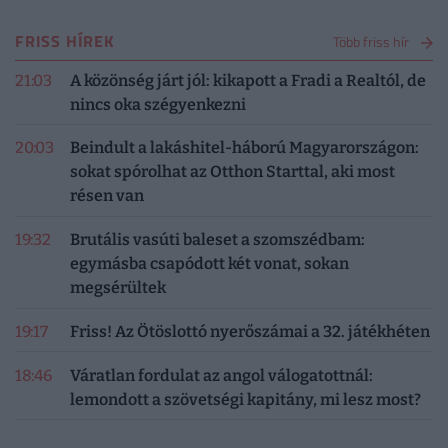
FRISS HÍREK
Több friss hír
21:03
A közönség járt jól: kikapott a Fradi a Realtól, de
nincs oka szégyenkezni
20:03
Beindult a lakáshitel-háború Magyarországon:
sokat spórolhat az Otthon Starttal, aki most
résen van
19:32
Brutális vasúti baleset a szomszédbam:
egymásba csapódott két vonat, sokan
megsérültek
19:17
Friss! Az Ötöslottó nyerőszámai a 32. játékhéten
18:46
Váratlan fordulat az angol válogatottnál:
lemondott a szövetségi kapitány, mi lesz most?