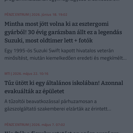
számot tartó eseménye. Mutatjuk, hogyan és mikor
érdemes a vásárra utazni, és mire számíthatnak a
PÉNZCENTRUM
| 2026. június 18. 19:02
látogatók
Mintha most jött volna ki az esztergomi
gyárból! 30 évig garázsban állt ez a legendás
Suzuki, most oldtimer lett + fotók
Egy 1995-ös Suzuki Swift kapott hivatalos veterán
minősítést, miután kiemelkedően eredeti és megkímélt
állapotúnak ítélték.
MTI
| 2026. május 22. 10:16
Tűz ütött ki egy általános iskolában! Azonnal
evakuálták az épületet
A tűzoltói beavatkozással párhuzamosan a
gázszolgáltató szakemberei elzárták az érintett
vezetékszakaszt, megelőzve ezzel a további
veszélyhelyzetet.
PÉNZCENTRUM
| 2026. május 7. 07:02