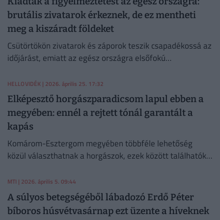
Kiadták a figyelmeztetést az egész országra:
brutális zivatarok érkeznek, de ez mentheti
meg a kiszáradt földeket
Csütörtökön zivatarok és záporok teszik csapadékossá az
időjárást, emiatt az egész országra elsőfokú
figyelmeztetést adtak ki.
HELLOVIDÉK
| 2026. április 25. 17:32
Elképesztő horgászparadicsom lapul ebben a
megyében: ennél a rejtett tónál garantált a
kapás
Komárom-Esztergom megyében többféle lehetőség
közül választhatnak a horgászok, ezek között találhatók
közepes vízfolyások, nyugodt tavak, a Duna folyam és
halban bővelkedő mellékágai.
MTI
| 2026. április 5. 09:44
A súlyos betegségéből lábadozó Erdő Péter
bíboros húsvétvasárnap ezt üzente a híveknek