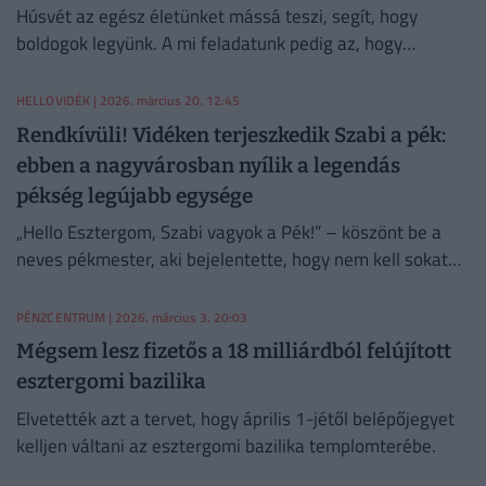
Húsvét az egész életünket mássá teszi, segít, hogy
boldogok legyünk. A mi feladatunk pedig az, hogy
elmondjuk ezt a titkot a világnak
HELLOVIDÉK
| 2026. március 20. 12:45
Rendkívüli! Vidéken terjeszkedik Szabi a pék:
ebben a nagyvárosban nyílik a legendás
pékség legújabb egysége
„Hello Esztergom, Szabi vagyok a Pék!” – köszönt be a
neves pékmester, aki bejelentette, hogy nem kell sokat
várni rá, és Esztergomban is kóstolhatjuk valódi kovászos
kenyerét.
PÉNZCENTRUM
| 2026. március 3. 20:03
Mégsem lesz fizetős a 18 milliárdból felújított
esztergomi bazilika
Elvetették azt a tervet, hogy április 1-jétől belépőjegyet
kelljen váltani az esztergomi bazilika templomterébe.