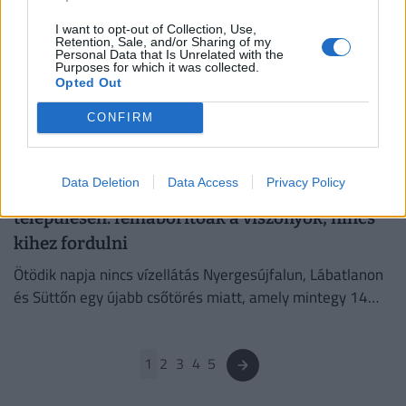
PÉNZCENTRUM
| 2025. augusztus 18. 12:31
I want to opt-out of Collection, Use,
Megszületett a rangsor: ez a város lett
Retention, Sale, and/or Sharing of my
Personal Data that Is Unrelated with the
Magyarország történelmi fővárosa
Purposes for which it was collected.
Opted Out
Eger, Visegrád és Pécs vezetik Magyarország legszebb
történelmi városainak rangsorát.
CONFIRM
PÉNZCENTRUM
| 2025. június 16. 15:30
Data Deletion
Data Access
Privacy Policy
Már öt napja víz nélkül élnek ezen a
településen: felháborítóak a viszonyok, nincs
kihez fordulni
Ötödik napja nincs vízellátás Nyergesújfalun, Lábatlanon
és Süttőn egy újabb csőtörés miatt, amely mintegy 14
ezer lakost érint Komárom-Esztergom vármegyében.
1
2
3
4
5