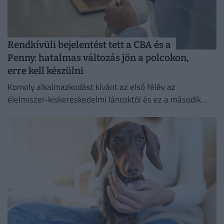
Rendkívüli bejelentést tett a CBA és a
Penny: hatalmas változás jön a polcokon,
erre kell készülni
Komoly alkalmazkodást kívánt az első félév az
élelmiszer-kiskereskedelmi láncoktól és ez a második
félévben is így marad.