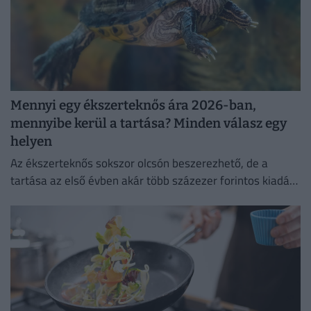
Mennyi egy ékszerteknős ára 2026-ban,
mennyibe kerül a tartása? Minden válasz egy
helyen
Az ékszerteknős sokszor olcsón beszerezhető, de a
tartása az első évben akár több százezer forintos kiadás
is lehet. Mutatjuk, miből áll össze a teknőstartás
költsége!