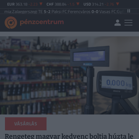
EUR
363.18
-2.23
CHF
388.84
-1.5
USD
314.21
-2.76
aegerszegi TE
5-2
Paksi FC
|
Ferencváros
0-0
Vasas FC
|
Győri ETO FC
4-0
Nyír
VÁSÁRLÁS
Rengeteg magyar kedvenc boltja húzta le