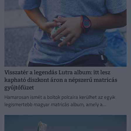
Visszatér a legendás Lutra album: itt lesz
kapható diszkont áron a népszerű matricás
gyűjtőfüzet
Hamarosan ismét a boltok polcaira kerülhet az egyik
legismertebb magyar matricás album, amely a
kilencvenes évek elején gyerekek ezreinek szerzett
felejthetetlen élményeket.