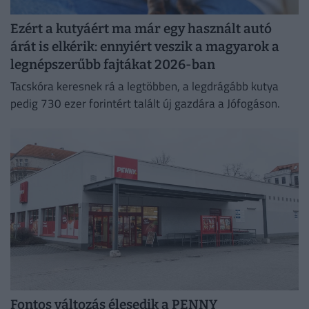
Ezért a kutyáért ma már egy használt autó
árát is elkérik: ennyiért veszik a magyarok a
legnépszerűbb fajtákat 2026-ban
Tacskóra keresnek rá a legtöbben, a legdrágább kutya
pedig 730 ezer forintért talált új gazdára a Jófogáson.
Fontos változás élesedik a PENNY