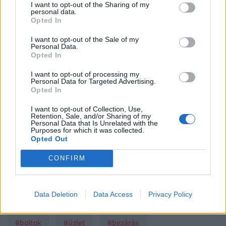
Ráadásul itt elérkeztünk a másik okhoz, ami
I want to opt-out of the Sharing of my
personal data.
a bezárásokat erdményezte: a kisebb boltok
Opted In
egész egyszerűen nem bírták a versenyt a
I want to opt-out of the Sale of my
Personal Data.
nagyobbakkal - és itt nem csak az
Opted In
élelmiszerüzletekre, hanem mást áruló,
I want to opt-out of processing my
Personal Data for Targeted Advertising.
mással foglalkozó egységekre is gondolni
Opted In
kell - vagyis ez azt eredményezte, hogy
I want to opt-out of Collection, Use,
Retention, Sale, and/or Sharing of my
bezártak
Personal Data that Is Unrelated with the
Purposes for which it was collected.
Opted Out
- fogalmazott az OKSZ főtitkára.
CONFIRM
Címlapkép: Bodnár Boglárka, MTI/MTVA
Data Deletion
Data Access
Privacy Policy
#vásárlás
#ksh
#kiskereskedelem
#boltok
#üzlet
#bezárás