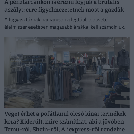
A pénztárcánkon is érezni fogjuk a brutális
aszályt: erre figyelmezetetnek most a gazdák
A fogyasztóknak hamarosan a legtöbb alapvető
élelmiszer esetében magasabb árakkal kell számolniuk.
Véget érhet a pofátlanul olcsó kínai termékek
kora? Kiderült, mire számíthat, aki a jövőben
Temu-ról, Shein-ről, Aliexpress-ről rendelne