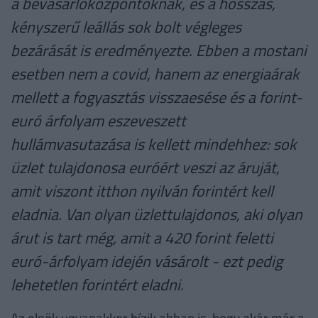
a bevásárlóközpontoknak, és a hosszas,
kényszerű leállás sok bolt végleges
bezárását is eredményezte. Ebben a mostani
esetben nem a covid, hanem az energiaárak
mellett a fogyasztás visszaesése és a forint-
euró árfolyam eszeveszett
hullámvasutazása is kellett mindehhez: sok
üzlet tulajdonosa euróért veszi az áruját,
amit viszont itthon nyilván forintért kell
eladnia. Van olyan üzlettulajdonos, aki olyan
árut is tart még, amit a 420 forint feletti
euró-árfolyam idején vásárolt - ezt pedig
lehetetlen forintért eladni.
Az elnök ugyanakkor bízik abban is, hogy akár már a