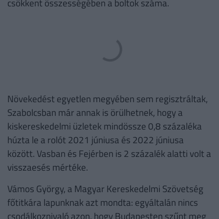
csökkent összességében a boltok száma.
Növekedést egyetlen megyében sem regisztráltak,
Szabolcsban már annak is örülhetnek, hogy a
kiskereskedelmi üzletek mindössze 0,8 százaléka
húzta le a rolót 2021 júniusa és 2022 júniusa
között. Vasban és Fejérben is 2 százalék alatti volt a
visszaesés mértéke.
Vámos György, a Magyar Kereskedelmi Szövetség
főtitkára lapunknak azt mondta: egyáltalán nincs
csodálkoznivaló azon, hogy Budapesten szűnt meg