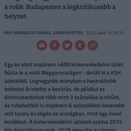
a rolót: Budapesten a legkritikusabb a
helyzet
REICHENBERGER DÁNIEL, SZÁNTHÓ PÉTER
2023. július 19. 05:25
Egy év alatt majdnem 4600 kiskereskedelmi üzlet
húzta le a rolót Magyarországon - derült ki a KSH
adataiból. Legnagyobb arányban a használtcikk
boltokat érintette a bezárás, de például az
élelmiszerboltok több mint 3 százaléka is eltűnt,
és ruhaboltból is majdnem 6 százalékkal kevesebb
volt tavaly év végén az országban, mint egy évvel
korábban. A kiskereskedelmi üzletek száma 2015
óta drasztikusan esik, 2019 vége óta az összes