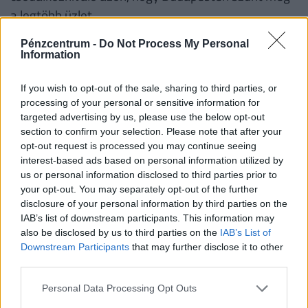
a legtöbb üzlet.
Pénzcentrum -
Do Not Process My Personal
Information
Természetesen az ország földrajzi és
gazdasági helyzetéből adódóan Budapesten
If you wish to opt-out of the sale, sharing to third parties, or
processing of your personal or sensitive information for
van messze a legtöbb bolt, a lista alján
targeted advertising by us, please use the below opt-out
szereplő - vagyis ahol a legkevesebb bolt
section to confirm your selection. Please note that after your
opt-out request is processed you may continue seeing
zárt be - vármegyékben ennél jóval
interest-based ads based on personal information utilized by
us or personal information disclosed to third parties prior to
kevesebb üzlet volt eddig is. Tehát a logika
your opt-out. You may separately opt-out of the further
szerint is ott zár be több bolt, ahol több is
disclosure of your personal information by third parties on the
IAB’s list of downstream participants. This information may
van. Itt érdemes hozzátenni, hogy ettől a
also be disclosed by us to third parties on the
IAB’s List of
gond még ugyanakkora: Nógrádban vagy
Downstream Participants
that may further disclose it to other
third parties.
Szabolcsban több helyen is gondot okoz,
Personal Data Processing Opt Outs
hogy szinte egyáltalán nincsenek boltok.