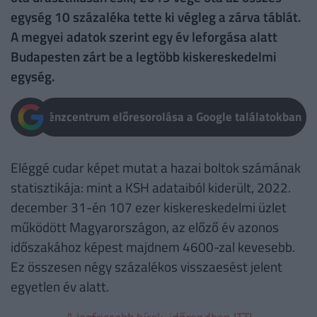
egység 10 százaléka tette ki végleg a zárva táblát.
A megyei adatok szerint egy év leforgása alatt
Budapesten zárt be a legtöbb kiskereskedelmi
egység.
Pénzcentrum előresorolása a Google találatokban
Eléggé cudar képet mutat a hazai boltok számának
statisztikája: mint a KSH adataiból kiderült, 2022.
december 31-én 107 ezer kiskereskedelmi üzlet
működött Magyarországon, az előző év azonos
időszakához képest majdnem 4600-zal kevesebb.
Ez összesen négy százalékos visszaesést jelent
egyetlen év alatt.