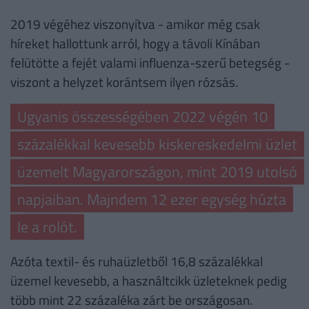
2019 végéhez viszonyítva - amikor még csak
híreket hallottunk arról, hogy a távoli Kínában
felütötte a fejét valami influenza-szerű betegség -
viszont a helyzet korántsem ilyen rózsás.
Ugyanis összességében 2022 végén 10
százalékkal kevesebb kiskereskedelmi üzlet
üzemelt Magyarországon, mint 2019 utolsó
napjaiban. Majndem 12 ezer egység húzta
le a rolót.
Azóta textil- és ruhaüzletből 16,8 százalékkal
üzemel kevesebb, a használtcikk üzleteknek pedig
több mint 22 százaléka zárt be országosan.