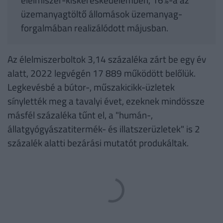
üzemanyagtöltő állomások üzemanyag-
forgalmában realizálódott májusban.
Az élelmiszerboltok 3,14 százaléka zárt be egy év
alatt, 2022 legvégén 17 889 működött belőlük.
Legkevésbé a bútor-, műszakicikk-üzletek
sínylették meg a tavalyi évet, ezeknek mindössze
másfél százaléka tűnt el, a "humán-,
állatgyógyászatitermék- és illatszerüzletek" is 2
százalék alatti bezárási mutatót produkáltak.