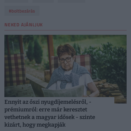
#boltbezárás
NEKED AJÁNLJUK
Ennyit az őszi nyugdíjemelésről, -
prémiumról: erre már keresztet
vethetnek a magyar idősek - szinte
kizárt, hogy megkapják