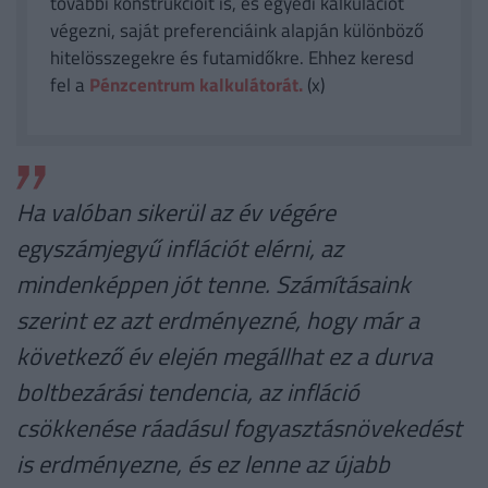
további konstrukcióit is, és egyedi kalkulációt
végezni, saját preferenciáink alapján különböző
hitelösszegekre és futamidőkre. Ehhez keresd
fel a
Pénzcentrum kalkulátorát.
(x)
Ha valóban sikerül az év végére
egyszámjegyű inflációt elérni, az
mindenképpen jót tenne. Számításaink
szerint ez azt erdményezné, hogy már a
következő év elején megállhat ez a durva
boltbezárási tendencia, az infláció
csökkenése ráadásul fogyasztásnövekedést
is erdményezne, és ez lenne az újabb