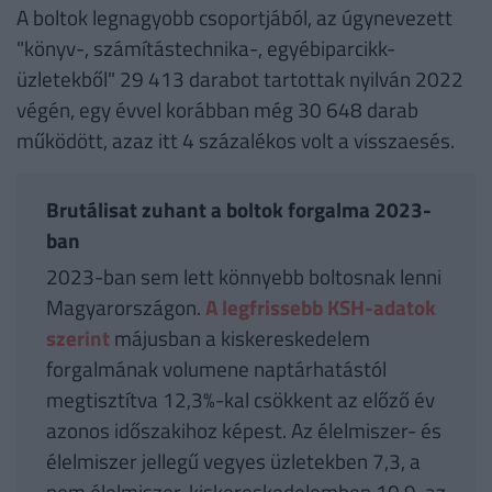
A boltok legnagyobb csoportjából, az úgynevezett
"könyv-, számítástechnika-, egyébiparcikk-
üzletekből" 29 413 darabot tartottak nyilván 2022
végén, egy évvel korábban még 30 648 darab
működött, azaz itt 4 százalékos volt a visszaesés.
Brutálisat zuhant a boltok forgalma 2023-
ban
2023-ban sem lett könnyebb boltosnak lenni
Magyarországon.
A legfrissebb KSH-adatok
szerint
májusban a kiskereskedelem
forgalmának volumene naptárhatástól
megtisztítva 12,3%-kal csökkent az előző év
azonos időszakihoz képest. Az élelmiszer- és
élelmiszer jellegű vegyes üzletekben 7,3, a
nem élelmiszer-kiskereskedelemben 10,9, az