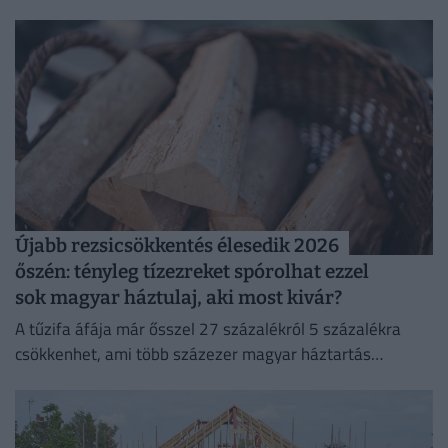
pedig az árak 0,1%-kal csökkentek.
Újabb rezsicsökkentés élesedik 2026
őszén: tényleg tízezreket spórolhat ezzel
sok magyar háztulaj, aki most kivár?
A tűzifa áfája már ősszel 27 százalékról 5 százalékra
csökkenhet, ami több százezer magyar háztartás
számára jelenthet könnyebbséget.