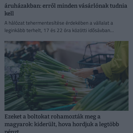
áruházakban: erről minden vásárlónak tudnia
kell
A hálózat tehermentesítése érdekében a vállalat a
leginkább terhelt, 17 és 22 óra közötti idősávban
minimalizálja az áramfogyasztását.
Ezeket a boltokat rohamozták meg a
magyarok: kiderült, hova hordjuk a legtöbb
pénzt