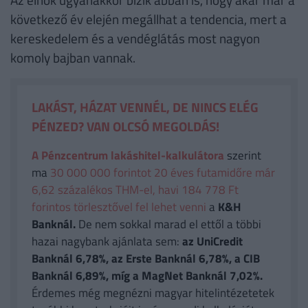
következő év elején megállhat a tendencia, mert a
kereskedelem és a vendéglátás most nagyon
komoly bajban vannak.
LAKÁST, HÁZAT VENNÉL, DE NINCS ELÉG
PÉNZED? VAN OLCSÓ MEGOLDÁS!
A Pénzcentrum lakáshitel-kalkulátora
szerint
ma
30 000 000 forintot 20 éves futamidőre már
6,62 százalékos THM-el, havi 184 778 Ft
forintos törlesztővel fel lehet venni
a
K&H
Banknál.
De nem sokkal marad el ettől a többi
hazai nagybank ajánlata sem:
az UniCredit
Banknál 6,78%, az Erste Banknál 6,78%, a CIB
Banknál 6,89%, míg a MagNet Banknál 7,02%.
Érdemes még megnézni magyar hitelintézetetek