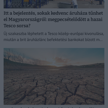
Itt a bejelentés, sokak kedvenc áruháza tűnhet
el Magyarországról: megpecsételődött a hazai
Tesco sorsa?
Új szakaszba léphetett a Tesco közép-európai kivonulása,
miután a brit áruházlánc befektetési bankokat bízott meg
az értékesítés előkészítésével.