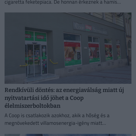
cigaretta feketepiaca. De honnan érkeznek a hamis
cigaretták Magyarországra, és hol a legnagyobb a
feketepiac?
Rendkívüli döntés: az energiaválság miatt új
nyitvatartási idő jöhet a Coop
élelmiszerboltokban
A Coop is csatlakozik azokhoz, akik a hőség és a
megnövekedett villamosenergia-igény miatt
energiatakarékossági intézkedéseket vezetnek be.