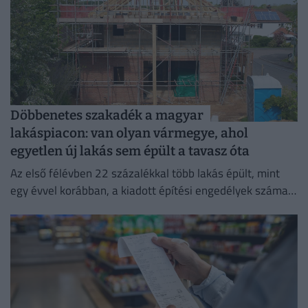
Döbbenetes szakadék a magyar
lakáspiacon: van olyan vármegye, ahol
egyetlen új lakás sem épült a tavasz óta
Az első félévben 22 százalékkal több lakás épült, mint
egy évvel korábban, a kiadott építési engedélyek száma
pedig még nagyobb, 29 százalékos ugrást mutatott