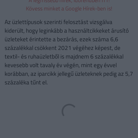
A legfrissebb hírek, időrendben ITT!
Kövess minket a Google Hírek-ben is!
Az üzlettípusok szerinti felosztást vizsgálva
kiderült, hogy leginkább a használtcikkeket árusító
üzleteket érintette a bezárás, ezek száma 6,6
százalékkal csökkent 2021 végéhez képest, de
textil- és ruhaüzletből is majdnem 6 százalékkal
kevesebb volt tavaly év végén, mint egy évvel
korábban, az iparcikk jellegű üzleteknek pedig az 5,7
százaléka tűnt el.