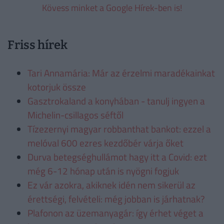
Kövess minket a Google Hírek-ben is!
Friss hírek
Tari Annamária: Már az érzelmi maradékainkat
kotorjuk össze
Gasztrokaland a konyhában - tanulj ingyen a
Michelin-csillagos séftől
Tízezernyi magyar robbanthat bankot: ezzel a
melóval 600 ezres kezdőbér várja őket
Durva betegséghullámot hagy itt a Covid: ezt
még 6-12 hónap után is nyögni fogjuk
Ez vár azokra, akiknek idén nem sikerül az
érettségi, felvételi: még jobban is járhatnak?
Plafonon az üzemanyagár: így érhet véget a