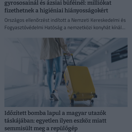
gyrososainál és ázsiai büféinél: milliókat
fizethetnek a higiéniai hiányosságokért
Országos ellenőrzést indított a Nemzeti Kereskedelmi és
Fogyasztóvédelmi Hatóság a nemzetközi konyhát kínáló
vendéglátóhelyeken.
Időzített bomba lapul a magyar utazók
táskájában: egyetlen ilyen eszköz miatt
semmisült meg a repülőgép