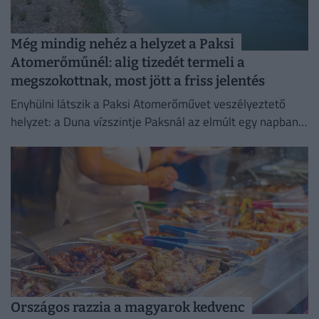
Még mindig nehéz a helyzet a Paksi
Atomerőműnél: alig tizedét termeli a
megszokottnak, most jött a friss jelentés
Enyhülni látszik a Paksi Atomerőművet veszélyeztető
helyzet: a Duna vízszintje Paksnál az elmúlt egy napban
három centimétert emelkedett.
Országos razzia a magyarok kedvenc