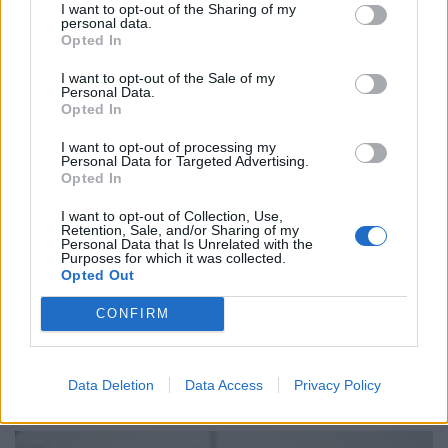
I want to opt-out of the Sharing of my
personal data.
Opted In
I want to opt-out of the Sale of my
Personal Data.
Opted In
I want to opt-out of processing my
Personal Data for Targeted Advertising.
Opted In
I want to opt-out of Collection, Use,
Retention, Sale, and/or Sharing of my
Personal Data that Is Unrelated with the
Purposes for which it was collected.
Opted Out
Robban a NAV bírságbombája a Balatonnál:
akár kétmilliós büntetést is kaphatnak a
CONFIRM
trükközők
A NAV eddig 1480 ellenőrzést végzett a turisztikailag
Data Deletion
Data Access
Privacy Policy
frekventált területen a Balatonnál, ebből 316 esetben
tárt fel szabálytalanságot.