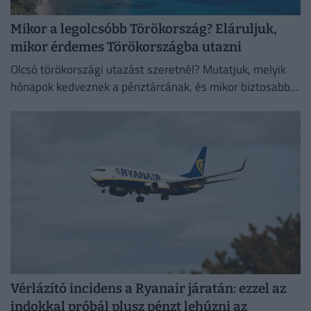
Mikor a legolcsóbb Törökország? Eláruljuk,
mikor érdemes Törökországba utazni
Olcsó törökországi utazást szeretnél? Mutatjuk, melyik
hónapok kedveznek a pénztárcának, és mikor biztosabb a
strandszezon.
Vérlázító incidens a Ryanair járatán: ezzel az
indokkal próbál plusz pénzt lehúzni az