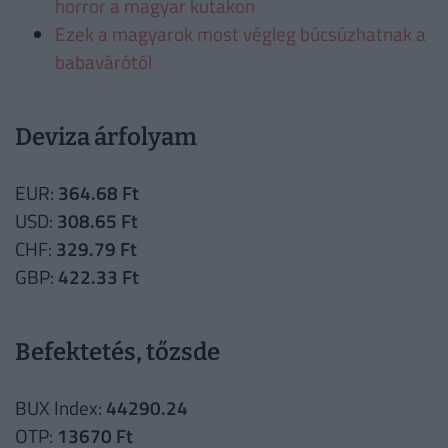
horror a magyar kutakon
Ezek a magyarok most végleg búcsúzhatnak a
babavárótól
Deviza árfolyam
EUR:
364.68 Ft
USD:
308.65 Ft
CHF:
329.79 Ft
GBP:
422.33 Ft
Befektetés, tőzsde
BUX Index:
44290.24
OTP:
13670 Ft