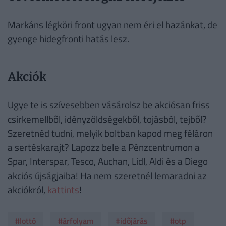
Markáns légköri front ugyan nem éri el hazánkat, de
gyenge hidegfronti hatás lesz.
Akciók
Ugye te is szívesebben vásárolsz be akciósan friss
csirkemellből, idényzöldségekből, tojásból, tejből?
Szeretnéd tudni, melyik boltban kapod meg féláron
a sertéskarajt? Lapozz bele a Pénzcentrumon a
Spar, Interspar, Tesco, Auchan, Lidl, Aldi és a Diego
akciós újságjaiba! Ha nem szeretnél lemaradni az
akciókról,
kattints
!
#lottó
#árfolyam
#időjárás
#otp