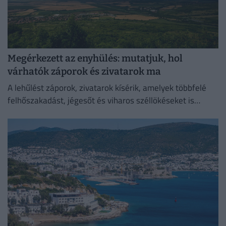
Megérkezett az enyhülés: mutatjuk, hol
várhatók záporok és zivatarok ma
A lehűlést záporok, zivatarok kísérik, amelyek többfelé
felhőszakadást, jégesőt és viharos széllökéseket is
okozhatnak.