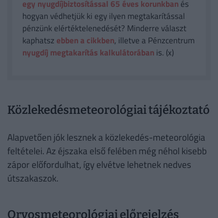
egy nyugdíjbiztosítással 65 éves korunkban
és
hogyan védhetjük ki egy ilyen megtakarítással
pénzünk elértéktelenedését? Minderre választ
kaphatsz
ebben a cikkben
, illetve a Pénzcentrum
nyugdíj megtakarítás kalkulátorában
is. (x)
Közlekedésmeteorológiai tájékoztató
Alapvetően jók lesznek a közlekedés-meteorológia
feltételei. Az éjszaka első felében még néhol kisebb
zápor előfordulhat, így elvétve lehetnek nedves
útszakaszok.
Orvosmeteorológiai előrejelzés