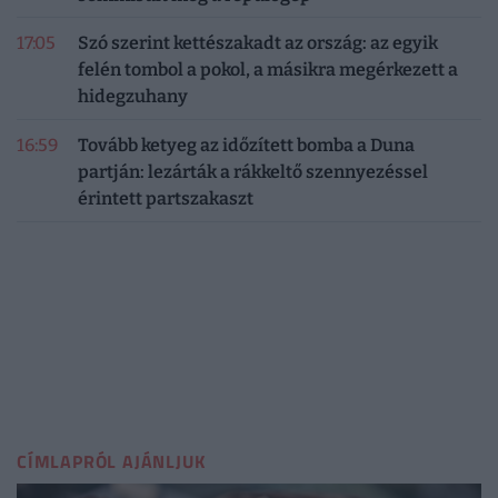
17:05
Szó szerint kettészakadt az ország: az egyik
felén tombol a pokol, a másikra megérkezett a
hidegzuhany
16:59
Tovább ketyeg az időzített bomba a Duna
partján: lezárták a rákkeltő szennyezéssel
érintett partszakaszt
CÍMLAPRÓL AJÁNLJUK