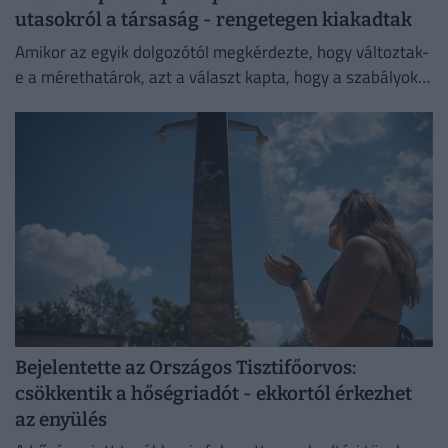
utasokról a társaság - rengetegen kiakadtak
Amikor az egyik dolgozótól megkérdezte, hogy változtak-
e a mérethatárok, azt a választ kapta, hogy a szabályok
változatlanok, de a betartatásuk szigorúbbá vált.
Bejelentette az Országos Tisztifőorvos:
csökkentik a hőségriadót - ekkortól érkezhet
az enyülés