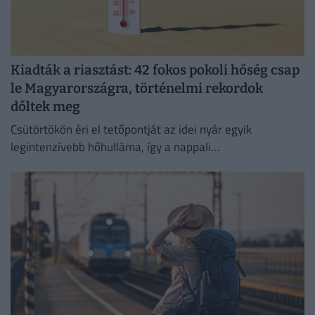
Kiadták a riasztást: 42 fokos pokoli hőség csap
le Magyarországra, történelmi rekordok
dőltek meg
Csütörtökön éri el tetőpontját az idei nyár egyik
legintenzívebb hőhulláma, így a nappali
csúcshőmérséklet akár a 42 Celsius-fokot is elérheti.