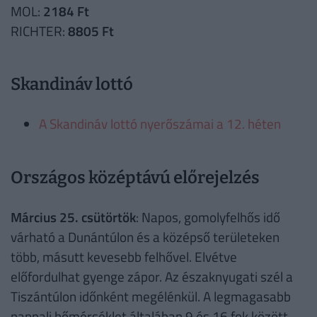
MOL:
2184 Ft
RICHTER:
8805 Ft
Skandináv lottó
A Skandináv lottó nyerőszámai a 12. héten
Országos középtávú előrejelzés
Március 25. csütörtök
: Napos, gomolyfelhős idő
várható a Dunántúlon és a középső területeken
több, másutt kevesebb felhővel. Elvétve
előfordulhat gyenge zápor. Az északnyugati szél a
Tiszántúlon időnként megélénkül. A legmagasabb
nappali hőmérséklet általában 9 és 16 fok között