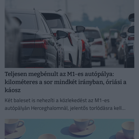
Teljesen megbénult az M1-es autópálya:
kilométeres a sor mindkét irányban, óriási a
káosz
Két baleset is nehezíti a közlekedést az M1-es
autópályán Herceghalomnál, jelentős torlódásra kell
készülni mindkét irányba.