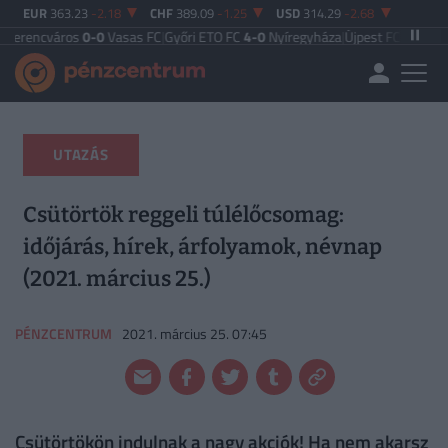
EUR
363.23
-2.18
CHF
389.09
-1.25
USD
314.29
-2.68
ros
0-0
Vasas FC
|
Győri ETO FC
4-0
Nyíregyháza
|
Újpest FC
4-2
Debreceni VS
UTAZÁS
Csütörtök reggeli túlélőcsomag:
időjárás, hírek, árfolyamok, névnap
(2021. március 25.)
PÉNZCENTRUM
2021. március 25. 07:45
Csütörtökön indulnak a nagy akciók! Ha nem akarsz