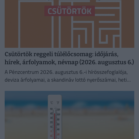
Csütörtök reggeli túlélőcsomag: időjárás,
hírek, árfolyamok, névnap (2026. augusztus 6.)
A Pénzcentrum 2026. augusztus 6.-i hírösszefoglalója,
deviza árfolyamai, a skandináv lottó nyerőszámai, heti
akciók és várható időjárás egy helyen!