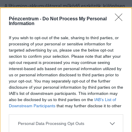
A lítiumion-akkumulátorral működő eszközök, különösen
a powerbankok és az e-cigaretták, ma már a légi
Pénzcentrum -
Do Not Process My Personal
közlekedés egyik legnagyobb biztonsági kockázatát
Information
jelentik.
If you wish to opt-out of the sale, sharing to third parties, or
processing of your personal or sensitive information for
targeted advertising by us, please use the below opt-out
section to confirm your selection. Please note that after your
opt-out request is processed you may continue seeing
interest-based ads based on personal information utilized by
us or personal information disclosed to third parties prior to
your opt-out. You may separately opt-out of the further
disclosure of your personal information by third parties on the
IAB’s list of downstream participants. This information may
Döntöttek a Budapest–Belgrád vasútvonalról:
also be disclosed by us to third parties on the
IAB’s List of
már tesztelik a rendszert, pár napig még a
Downstream Participants
that may further disclose it to other
third parties.
menetrendbe is bele lehet szólni
Hamarosan elindulhat a személyszállítás a Budapest–
Personal Data Processing Opt Outs
Belgrád vasútvonal magyar szakaszán.