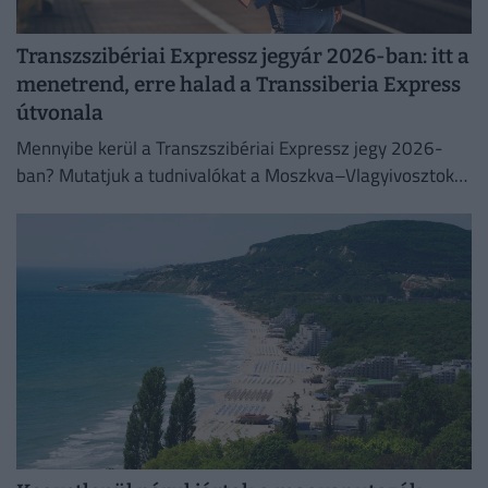
Transzszibériai Expressz jegyár 2026-ban: itt a
menetrend, erre halad a Transsiberia Express
útvonala
Mennyibe kerül a Transzszibériai Expressz jegy 2026-
ban? Mutatjuk a tudnivalókat a Moszkva–Vlagyivosztok
útvonalról, árakról és vásárlási lehetőségekről.