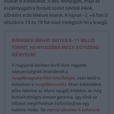
zivatar is kialakulhat. A déli, délnyugati, majd az
északnyugatira forduló szelet sokfelé élénk,
időnként erős lökések kísérik. A hajnali -2, +6 fokról
délutánra 13 és 19 fok közé melegszik fel a levegő.
BÁRKINEK JÁRHAT INGYEN 8-11 MILLIÓ
FORINT, HA NYUGDÍJBA MEGY: EGYSZERŰ
IGÉNYELNI!
A magyarok körében évről-évre nagyobb
népszerűségnek örvendenek a
nyugdíjmegtakarítási lehetőségek
, ezen belül is
különösen a
nyugdíjbiztosítás
. Mivel évtizedekre
előre tekintve az állami nyugdíj értékére, de még
biztosítottságra sincsen garancia, úgy tűnik ez
időskori megélhetésük biztosításának egy
tudatos módja. De
mennyi pénzhez is juthatunk