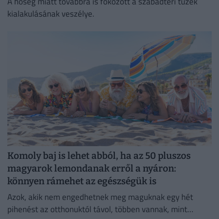
A hőség miatt továbbra is fokozott a szabadtéri tüzek
kialakulásának veszélye.
Komoly baj is lehet abból, ha az 50 pluszos
magyarok lemondanak erről a nyáron:
könnyen rámehet az egészségük is
Azok, akik nem engedhetnek meg maguknak egy hét
pihenést az otthonuktól távol, többen vannak, mint