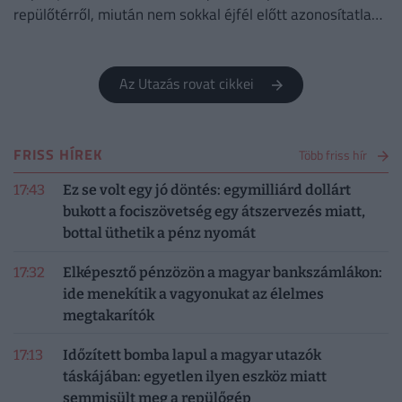
repülőtérről, miután nem sokkal éjfél előtt azonosítatlan
repülő objektumot észleltek a légterében.
Az Utazás rovat cikkei
FRISS HÍREK
Több friss hír
17:43
Ez se volt egy jó döntés: egymilliárd dollárt
bukott a fociszövetség egy átszervezés miatt,
bottal üthetik a pénz nyomát
17:32
Elképesztő pénzözön a magyar bankszámlákon:
ide menekítik a vagyonukat az élelmes
megtakarítók
17:13
Időzített bomba lapul a magyar utazók
táskájában: egyetlen ilyen eszköz miatt
semmisült meg a repülőgép