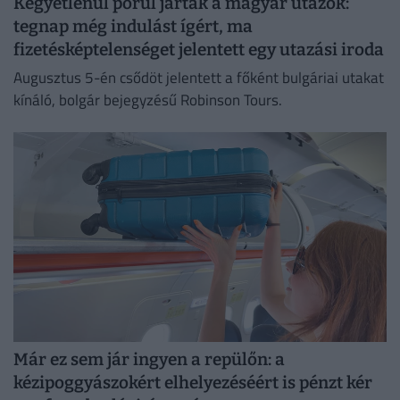
Kegyetlenül pórul jártak a magyar utazók:
tegnap még indulást ígért, ma
fizetésképtelenséget jelentett egy utazási iroda
Augusztus 5-én csődöt jelentett a főként bulgáriai utakat
kínáló, bolgár bejegyzésű Robinson Tours.
Már ez sem jár ingyen a repülőn: a
kézipoggyászokért elhelyezéséért is pénzt kér