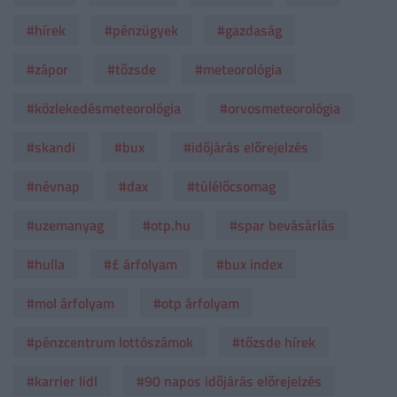
#hírek
#pénzügyek
#gazdaság
#zápor
#tőzsde
#meteorológia
#közlekedésmeteorológia
#orvosmeteorológia
#skandi
#bux
#időjárás előrejelzés
#névnap
#dax
#túlélőcsomag
#uzemanyag
#otp.hu
#spar bevásárlás
#hulla
#£ árfolyam
#bux index
#mol árfolyam
#otp árfolyam
#pénzcentrum lottószámok
#tőzsde hírek
#karrier lidl
#90 napos időjárás előrejelzés