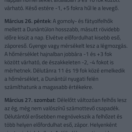
várható. Késő estére -1, +5 fokra hűl le a levegő.
Március 26. péntek
: A gomoly- és fátyolfelhők
mellett a Dunántúlon hosszabb, másutt rövidebb
időre kisüt a nap. Elvétve előfordulhat kisebb eső,
záporeső. Gyenge vagy mérsékelt lesz a légmozgás.
A hőmérséklet hajnalban jobbára -1 és +3 fok
között várható, de északkeleten -2, -4 fokot is
mérhetnek. Délutánra 11 és 19 fok közé emelkedik
a hőmérséklet, a Dunántúl nyugati felén
számíthatunk a magasabb értékekre.
Március 27. szombat
: Délelőtt változóan felhős lesz
az ég, még nem valószínű számottevő csapadék.
Délutántól erősebben megnövekszik a felhőzet és
több helyen előfordulhat eső, zápor. Helyenként