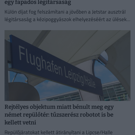
egy fapados légitársaság
Külön díjat fog felszámítani a jövőben a Jetstar ausztrál
légitársaság a kézipoggyászok elhelyezéséért az ülések
feletti tárolókban.
Rejtélyes objektum miatt bénult meg egy
német repülőtér: tűzszerész robotot is be
kellett vetni
Repülőjáratokat kellett átirányítani a Lipcse/Halle