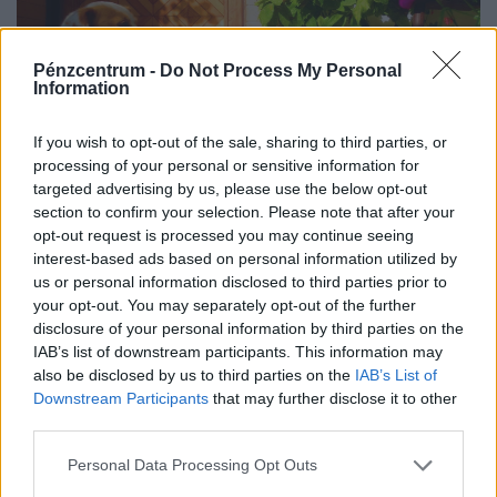
Pénzcentrum -
Do Not Process My Personal
Information
If you wish to opt-out of the sale, sharing to third parties, or
processing of your personal or sensitive information for
targeted advertising by us, please use the below opt-out
section to confirm your selection. Please note that after your
Kész, ennyi volt? Elérhetetlen álom lett a saját
opt-out request is processed you may continue seeing
lakás Magyarországon, drasztikus lépésekre
interest-based ads based on personal information utilized by
készülnek
us or personal information disclosed to third parties prior to
your opt-out. You may separately opt-out of the further
A lakásárak ugrásszerű növekedése miatt tömegek
disclosure of your personal information by third parties on the
számára vált elérhetetlen álommá az első saját lakás
IAB’s list of downstream participants. This information may
megszerzése.
also be disclosed by us to third parties on the
IAB’s List of
Downstream Participants
that may further disclose it to other
third parties.
Personal Data Processing Opt Outs