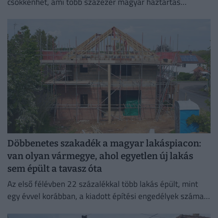
csökkenhet, ami több százezer magyar háztartás
számára jelenthet könnyebbséget.
Döbbenetes szakadék a magyar lakáspiacon:
van olyan vármegye, ahol egyetlen új lakás
sem épült a tavasz óta
Az első félévben 22 százalékkal több lakás épült, mint
egy évvel korábban, a kiadott építési engedélyek száma
pedig még nagyobb, 29 százalékos ugrást mutatott