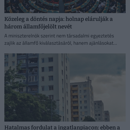
Közeleg a döntés napja: holnap elárulják a
három államfőjelölt nevét
A miniszterelnök szerint nem társadalmi egyeztetés
zajlik az államfő kiválasztásáról, hanem ajánlásokat
kértek, és a folyamat a végéhez közeledik.
Hatalmas fordulat a ingatlanpiacon: ebben a