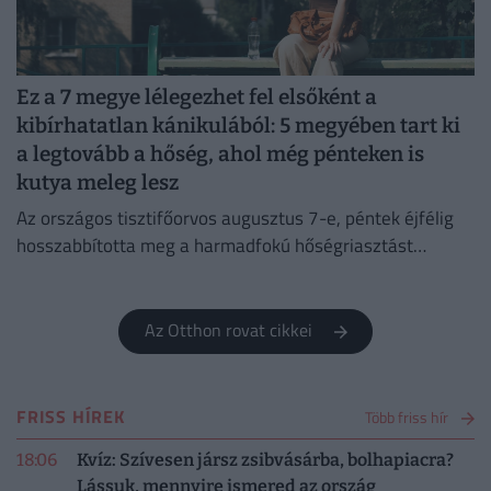
Ez a 7 megye lélegezhet fel elsőként a
kibírhatatlan kánikulából: 5 megyében tart ki
a legtovább a hőség, ahol még pénteken is
kutya meleg lesz
Az országos tisztifőorvos augusztus 7-e, péntek éjfélig
hosszabbította meg a harmadfokú hőségriasztást
Magyarország teljes területére. Néhol már hamarabb
fellélegezhetünk.
Az Otthon rovat cikkei
FRISS HÍREK
Több friss hír
18:06
Kvíz: Szívesen jársz zsibvásárba, bolhapiacra?
Lássuk, mennyire ismered az ország