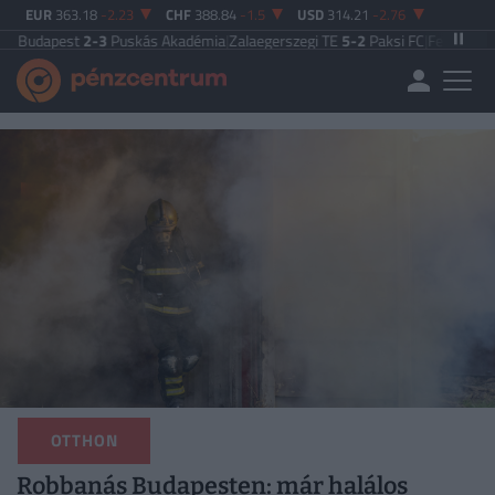
EUR
363.18
-2.23
CHF
388.84
-1.5
USD
314.21
-2.76
t
2-3
Puskás Akadémia
|
Zalaegerszegi TE
5-2
Paksi FC
|
Ferencváros
0-0
Vasas
OTTHON
Robbanás Budapesten: már halálos