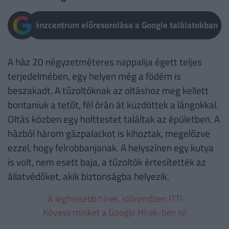
Pénzcentrum előresorolása a Google találatokban
A ház 20 négyzetméteres nappalija égett teljes
terjedelmében, egy helyen még a födém is
beszakadt. A tűzoltóknak az oltáshoz meg kellett
bontaniuk a tetőt, fél órán át küzdöttek a lángokkal.
Oltás közben egy holttestet találtak az épületben. A
házból három gázpalackot is kihoztak, megelőzve
ezzel, hogy felrobbanjanak. A helyszínen egy kutya
is volt, nem esett baja, a tűzoltók értesítették az
állatvédőket, akik biztonságba helyezik.
A legfrissebb hírek, időrendben ITT!
Kövess minket a Google Hírek-ben is!