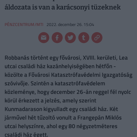
áldozata is van a karácsonyi tüzeknek
PÉNZCENTRUM/MTI
2022. december 26. 15:04
Robbanás történt egy fővárosi, XVIII. kerületi, Lea
utcai családi ház kazánhelyiségében hétfőn -
közölte a Fővárosi Katasztrófavédelmi Igazgatóság
szóvivője. Szintén a katasztrófavédelem
közleménye, hogy december 26-án reggel fél nyolc
körül érkezett a jelzés, amely szerint
Kunmadarason kigyulladt egy családi ház. Két
járművel hét tűzoltó vonult a Frangepán Miklós
utcai helyszínre, ahol egy 80 négyzetméteres
családi ház égett.