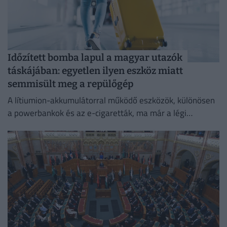
Időzített bomba lapul a magyar utazók
táskájában: egyetlen ilyen eszköz miatt
semmisült meg a repülőgép
A lítiumion-akkumulátorral működő eszközök, különösen
a powerbankok és az e-cigaretták, ma már a légi
közlekedés egyik legnagyobb biztonsági kockázatát
jelentik.