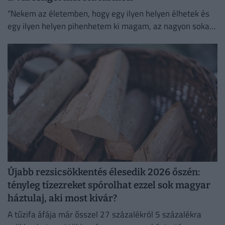
"Nekem az életemben, hogy egy ilyen helyen élhetek és
egy ilyen helyen pihenhetem ki magam, az nagyon sokat
számít. Lelki megnyugvást ad; visszaköltöztem a
természetbe."
Újabb rezsicsökkentés élesedik 2026 őszén:
tényleg tízezreket spórolhat ezzel sok magyar
háztulaj, aki most kivár?
A tűzifa áfája már ősszel 27 százalékról 5 százalékra