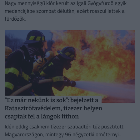
Nagy mennyiségű klór került az Igali Gyógyfürdő egyik
medencéjébe szombat délután, ezért rosszul lettek a
fürdőzők.
“Ez már nekünk is sok”: bejelzett a
Katasztrófavédelem, tízezer helyen
csaptak fel a lángok itthon
Idén eddig csaknem tízezer szabadtéri tűz pusztított
Magyarországon, mintegy 96 négyzetkilométernyi