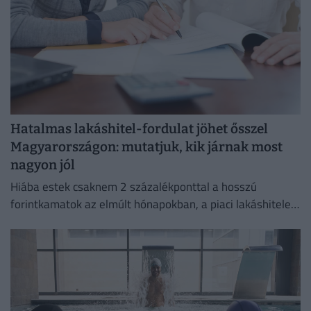
Hatalmas lakáshitel-fordulat jöhet ősszel
Magyarországon: mutatjuk, kik járnak most
nagyon jól
Hiába estek csaknem 2 százalékponttal a hosszú
forintkamatok az elmúlt hónapokban, a piaci lakáshitelek
átlagkamata egyelőre alig mozdult.