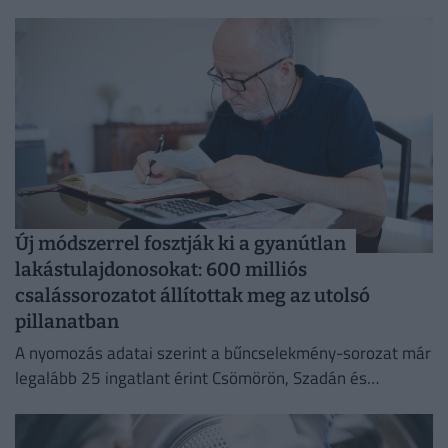
területet emésztve fel.
Új módszerrel fosztják ki a gyanútlan
lakástulajdonosokat: 600 milliós
csalássorozatot állítottak meg az utolsó
pillanatban
A nyomozás adatai szerint a bűncselekmény-sorozat már
legalább 25 ingatlant érint Csömörön, Szadán és
Budapesten.