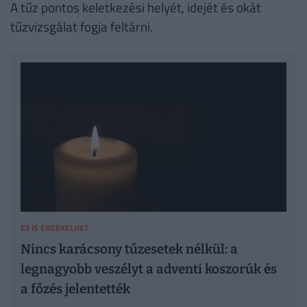
A tűz pontos keletkezési helyét, idejét és okát
tűzvizsgálat fogja feltárni.
EZ IS ÉRDEKELHET
Nincs karácsony tűzesetek nélkül: a
legnagyobb veszélyt a adventi koszorúk és
a főzés jelentették