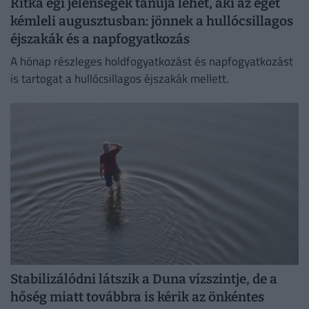
Ritka égi jelenségek tanúja lehet, aki az eget
kémleli augusztusban: jönnek a hullócsillagos
éjszakák és a napfogyatkozás
A hónap részleges holdfogyatkozást és napfogyatkozást
is tartogat a hullócsillagos éjszakák mellett.
Stabilizálódni látszik a Duna vízszintje, de a
hőség miatt továbbra is kérik az önkéntes