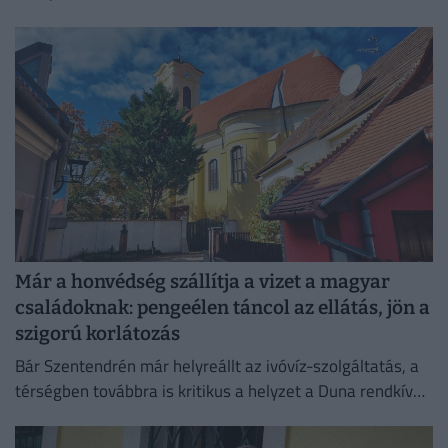
Már a honvédség szállítja a vizet a magyar
családoknak: pengeélen táncol az ellátás, jön a
szigorú korlátozás
Bár Szentendrén már helyreállt az ivóvíz-szolgáltatás, a
térségben továbbra is kritikus a helyzet a Duna rendkívül
alacsony vízállása miatt.