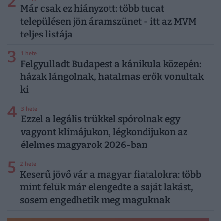
2
Már csak ez hiányzott: több tucat
településen jön áramszünet - itt az MVM
teljes listája
3
1 hete
Felgyulladt Budapest a kánikula közepén:
házak lángolnak, hatalmas erők vonultak
ki
4
3 hete
Ezzel a legális trükkel spórolnak egy
vagyont klímájukon, légkondijukon az
élelmes magyarok 2026-ban
5
2 hete
Keserű jövő vár a magyar fiatalokra: több
mint felük már elengedte a saját lakást,
sosem engedhetik meg maguknak