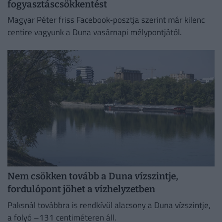
fogyasztáscsökkentést
Magyar Péter friss Facebook‑posztja szerint már kilenc
centire vagyunk a Duna vasárnapi mélypontjától.
Nem csökken tovább a Duna vízszintje,
fordulópont jöhet a vízhelyzetben
Paksnál továbbra is rendkívül alacsony a Duna vízszintje,
a folyó –131 centiméteren áll.