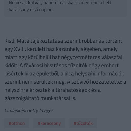
Nemcsak kutyát, hanem macskát is menteni kellett
karácsony első napján.
Kisdi Máté tájékoztatása szerint robbanás történt
egy XVIII. kerületi ház kazánhelyiségében, amely
miatt egy körülbelül hat négyzetméteres válaszfal
kidőlt. A fővárosi hivatásos tűzoltók négy embert
kísértek ki az épületből, akik a helyszíni információk
szerint nem sérültek meg. A szóvivő hozzátetette: a
helyszínre érkeztek a társhatóságok és a
gázszolgáltató munkatársai is.
Címlapkép: Getty Images
#otthon
#karacsony
#tűzoltók