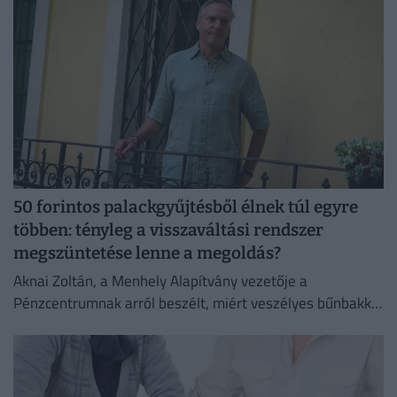
50 forintos palackgyűjtésből élnek túl egyre
többen: tényleg a visszaváltási rendszer
megszüntetése lenne a megoldás?
Aknai Zoltán, a Menhely Alapítvány vezetője a
Pénzcentrumnak arról beszélt, miért veszélyes bűnbakká
tenni a hajléktalan embereket,