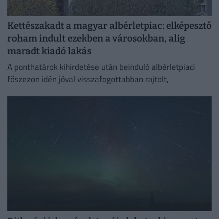
Kettészakadt a magyar albérletpiac: elképesztő
roham indult ezekben a városokban, alig
maradt kiadó lakás
A ponthatárok kihirdetése után beinduló albérletpiaci
főszezon idén jóval visszafogottabban rajtolt,