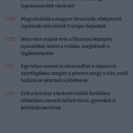
legnépszerűbb vásárait!
17:48
Megcsinálták a magyar öttusázók: elképesztő
izgalmak után lettek Európa-bajnokok
17:32
Nem várt csapás érte a főszezon közepén
nyaralókat: kitört a vulkán, megbénult a
légiközlekedés
17:17
Egy teljes szezon is elmaradhat a népszerű
sportligában: megint a pénzen megy a vita, erről
hallani se akarnak a játékosok
17:03
Érik a botrány a kedvelt vidéki fürdőben:
többekhez mentőt kellett hívni, gyerekek is
kórházba kerültek