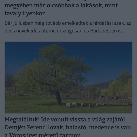
megyében már olcsóbbak a lakások, mint
tavaly ilyenkor
Bár júliusban még tovább emelkedtek a hirdetési árak, az
éves növekedés üteme országosan és Budapesten is
mérséklődött.
Megtaláltuk! Ide vonult vissza a világ zajától
Demjén Ferenc: lovak, halastó, medence is van
a Városliget méretű farmon