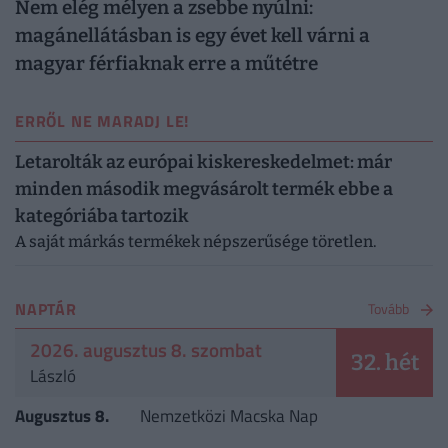
Nem elég mélyen a zsebbe nyúlni:
magánellátásban is egy évet kell várni a
magyar férfiaknak erre a műtétre
ERRŐL NE MARADJ LE!
Letarolták az európai kiskereskedelmet: már
minden második megvásárolt termék ebbe a
kategóriába tartozik
A saját márkás termékek népszerűsége töretlen.
NAPTÁR
Tovább
2026. augusztus 8. szombat
32. hét
László
Augusztus 8.
Nemzetközi Macska Nap