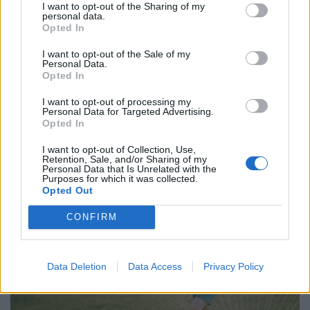
I want to opt-out of the Sharing of my
personal data.
Opted In
I want to opt-out of the Sale of my
Personal Data.
Opted In
Időzített bomba a kerti sütögetés?
I want to opt-out of processing my
Personal Data for Targeted Advertising.
Életveszélyes hibát követ el a legtöbb magyar
Opted In
grillezés közben
I want to opt-out of Collection, Use,
A grillezés a nyári étkezések egyik legkedveltebb
Retention, Sale, and/or Sharing of my
Personal Data that Is Unrelated with the
formája, a meleg időjárás azonban a kórokozó, romlást
Purposes for which it was collected.
Opted Out
okozó baktériumok gyorsabb szaporodásának is kedvez.
CONFIRM
Data Deletion
Data Access
Privacy Policy