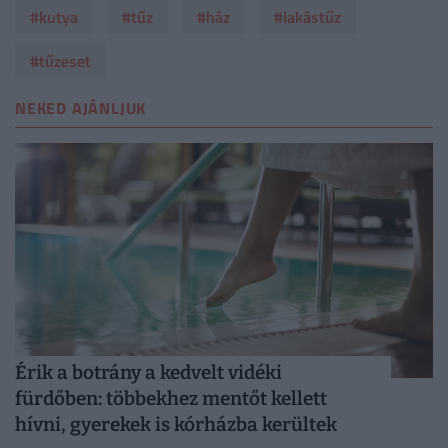
#kutya
#tűz
#ház
#lakástűz
#tűzeset
NEKED AJÁNLJUK
Érik a botrány a kedvelt vidéki
fürdőben: többekhez mentőt kellett
hívni, gyerekek is kórházba kerültek