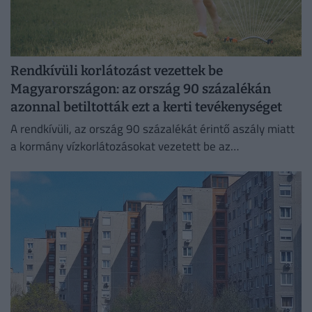
Rendkívüli korlátozást vezettek be
Magyarországon: az ország 90 százalékán
azonnal betiltották ezt a kerti tevékenységet
A rendkívüli, az ország 90 százalékát érintő aszály miatt
a kormány vízkorlátozásokat vezetett be az
ivóvízhálózaton a folyamatos lakossági ellátás
biztosítása érdekében.