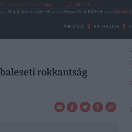
26. augusztus 7. péntek
Ibolya
33 °C
Budapest
C
4-2
Debreceni VSC
|
Budapest Honvéd FC
3-3
MTK Budapest
UEFA EURÓPA
ÁRFOLYAM
KALKULÁTOR
H
 baleseti rokkantság