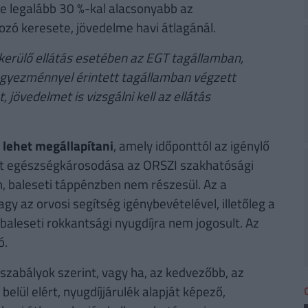
me legalább 30 %-kal alacsonyabb az
ó keresete, jövedelme havi átlagánál.
erülő ellátás esetében az EGT tagállamban,
gi egyezménnyel érintett tagállamban végzett
jövedelmet is vizsgálni kell az ellátás
l lehet megállapítani
, amely időponttól az igénylő
tt egészségkárosodása az ORSZI szakhatósági
n, baleseti táppénzben nem részesül. Az a
y az orvosi segítség igénybevételével, illetőleg a
baleseti rokkantsági nyugdíjra nem jogosult. Az
ó.
szabályok szerint, vagy ha, az kedvezőbb, az
elül elért, nyugdíjjárulék alapját képező,