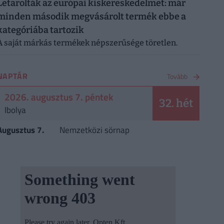
Letarolták az európai kiskereskedelmet: már
minden második megvásárolt termék ebbe a
kategóriába tartozik
A saját márkás termékek népszerűsége töretlen.
NAPTÁR
Tovább
2026. augusztus 7. péntek
32. hét
Ibolya
Augusztus 7.
Nemzetközi sörnap