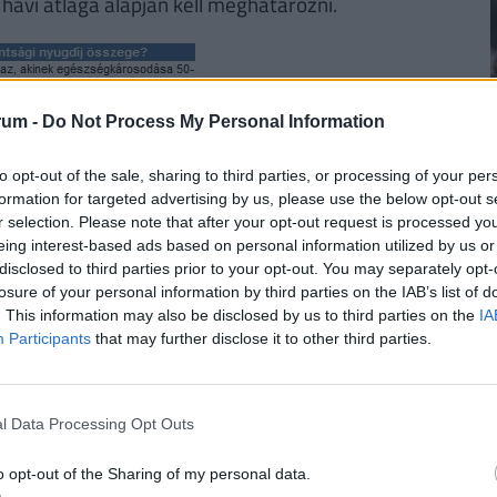
avi átlaga alapján kell meghatározni.
rum -
Do Not Process My Personal Information
to opt-out of the sale, sharing to third parties, or processing of your per
formation for targeted advertising by us, please use the below opt-out s
r selection. Please note that after your opt-out request is processed y
eing interest-based ads based on personal information utilized by us or
2
disclosed to third parties prior to your opt-out. You may separately opt-
losure of your personal information by third parties on the IAB’s list of
. This information may also be disclosed by us to third parties on the
IA
Participants
that may further disclose it to other third parties.
setén a baleset következményeit együttesen kell
t a korábbi és az újabb üzemi balesetre irányadó
2
állapítani.
l Data Processing Opt Outs
st vagy állapotrosszabbodást véleményez, a
o opt-out of the Sharing of my personal data.
lelően módosítani kell. A baleseti rokkantsági