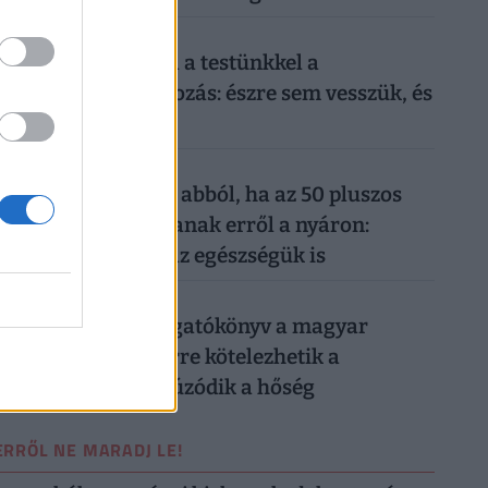
026. augusztus 6.
Sokkoló, mit művel a testünkkel a
mindennapi mobilozás: észre sem vesszük, és
máris kész a baj
026. augusztus 6.
Komoly baj is lehet abból, ha az 50 pluszos
magyarok lemondanak erről a nyáron:
könnyen rámehet az egészségük is
026. augusztus 6.
Készül a válságforgatókönyv a magyar
munkahelyeken: erre kötelezhetik a
dolgozókat, ha elhúzódik a hőség
ERRŐL NE MARADJ LE!