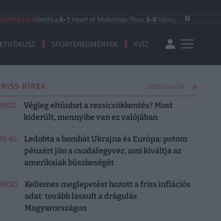
 LIGA
Benfica
6-1
Heart of Midlothian
|
Thun
3-0
Vikingur Reykjavik
|
PAOK Sal
ETIFÓKUSZ
SPORTEREDMÉNYEK
KVÍZ
FRISS HÍREK
Több friss hír
09:02
Végleg eltűnhet a rezsicsökkentés? Most
kiderült, mennyibe van ez valójában
08:46
Ledobta a bombát Ukrajna és Európa: potom
pénzért jön a csodafegyver, ami kiváltja az
amerikaiak büszkeségét
08:30
Kellemes meglepetést hozott a friss inflációs
adat: tovább lassult a drágulás
Magyarországon