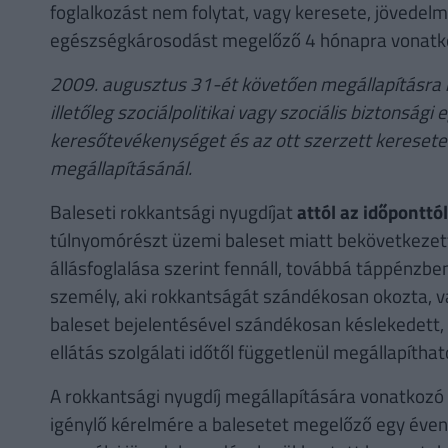
foglalkozást nem folytat, vagy keresete, jövedel
egészségkárosodást megelőző 4 hónapra vonatkoz
2009. augusztus 31-ét követően megállapításra k
illetőleg szociálpolitikai vagy szociális biztonsá
keresőtevékenységet és az ott szerzett keresetet, 
megállapításánál.
Baleseti rokkantsági nyugdíjat
attól az időponttó
túlnyomórészt üzemi baleset miatt bekövetkeze
állásfoglalása szerint fennáll, továbbá táppénzbe
személy, aki rokkantságát szándékosan okozta, vag
baleset bejelentésével szándékosan késlekedett, 
ellátás szolgálati időtől függetlenül megállapíthat
A rokkantsági nyugdíj megállapítására vonatkozó 
igénylő kérelmére a balesetet megelőző egy éven b