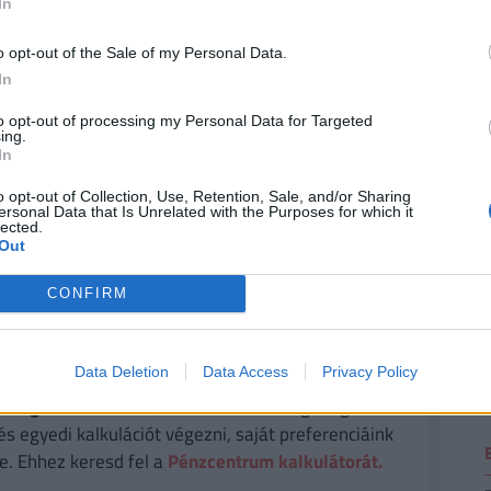
In
gi nyugdíjkorhatár betöltését követően is
2
o opt-out of the Sale of my Personal Data.
In
etben szűnik meg a baleseti rokkantsági
to opt-out of processing my Personal Data for Targeted
 követő hónapra vonatkozó bruttó keresetének,
ing.
In
rokkantsági nyugdíj összegének kétszeresét,
2
 (minimálbér) összegét.
o opt-out of Collection, Use, Retention, Sale, and/or Sharing
ersonal Data that Is Unrelated with the Purposes for which it
lected.
Out
ÉNZED? VAN OLCSÓ MEGOLDÁS!
CONFIRM
2
a
30 000 000 forintot 20 éves futamidőre már
törlesztővel fel lehet venni
a
K&H Banknál.
De
Data Deletion
Data Access
Privacy Policy
k ajánlata sem:
az UniCredit Banknál 6,78%, az
 a MagNet Banknál 7,02%.
Érdemes még megnézni
és egyedi kalkulációt végezni, saját preferenciáink
e. Ehhez keresd fel a
Pénzcentrum kalkulátorát.