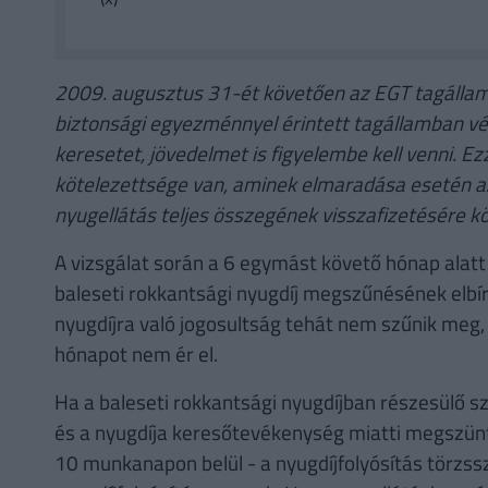
2009. augusztus 31-ét követően az EGT tagállamban
biztonsági egyezménnyel érintett tagállamban vé
keresetet, jövedelmet is figyelembe kell venni. E
kötelezettsége van, aminek elmaradása esetén az 
nyugellátás teljes összegének visszafizetésére k
A vizsgálat során a 6 egymást követő hónap alatt 
baleseti rokkantsági nyugdíj megszűnésének elbír
nyugdíjra való jogosultság tehát nem szűnik meg
hónapot nem ér el.
Ha a baleseti rokkantsági nyugdíjban részesülő sz
és a nyugdíja keresőtevékenység miatti megszünt
10 munkanapon belül - a nyugdíjfolyósítás törzss