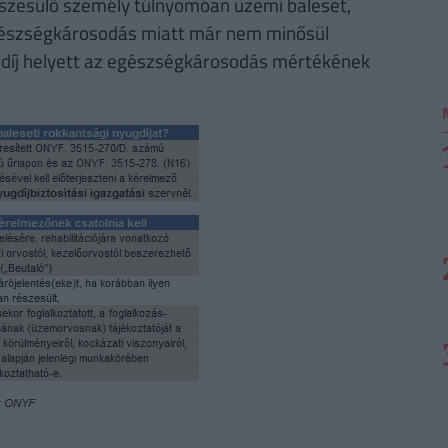
részesülő személy túlnyomóan üzemi baleset,
egészségkárosodás miatt már nem minősül
gdíj helyett az egészségkárosodás mértékének