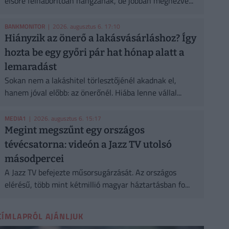
elsőre felháborítóan hangzanak, de jobban megnézve...
BANKMONITOR
| 2026. augusztus 6. 17:10
Hiányzik az önerő a lakásvásárláshoz? Így
hozta be egy győri pár hat hónap alatt a
lemaradást
Sokan nem a lakáshitel törlesztőjénél akadnak el,
hanem jóval előbb: az önerőnél. Hiába lenne vállal...
MEDIA1
| 2026. augusztus 6. 15:17
Megint megszűnt egy országos
tévécsatorna: videón a Jazz TV utolsó
másodpercei
A Jazz TV befejezte műsorsugárzását. Az országos
elérésű, több mint kétmillió magyar háztartásban fo...
CÍMLAPRÓL AJÁNLJUK