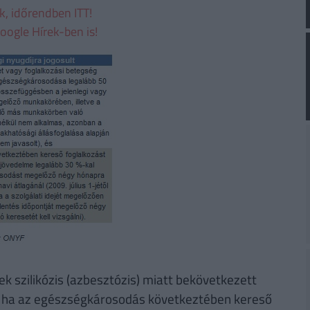
ek, időrendben ITT!
oogle Hírek-ben is!
nek szilikózis (azbesztózis) miatt bekövetkezett
, ha az egészségkárosodás következtében kereső