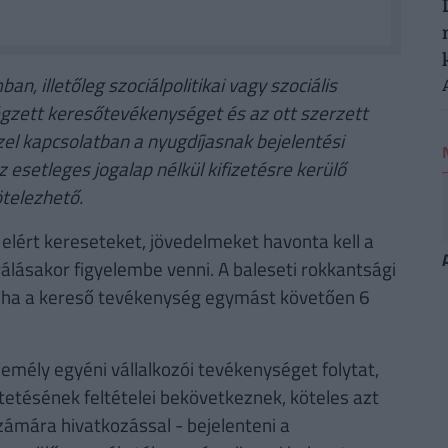
, illetőleg szociálpolitikai vagy szociális
gzett keresőtevékenységet és az ott szerzett
zzel kapcsolatban a nyugdíjasnak bejelentési
esetleges jogalap nélkül kifizetésre kerülő
ötelezhető.
elért kereseteket, jövedelmeket havonta kell a
álásakor figyelembe venni. A baleseti rokkantsági
, ha a kereső tevékenység egymást követően 6
emély egyéni vállalkozói tevékenységet folytat,
etésének feltételei bekövetkeznek, köteles azt
zámára hivatkozással - bejelenteni a