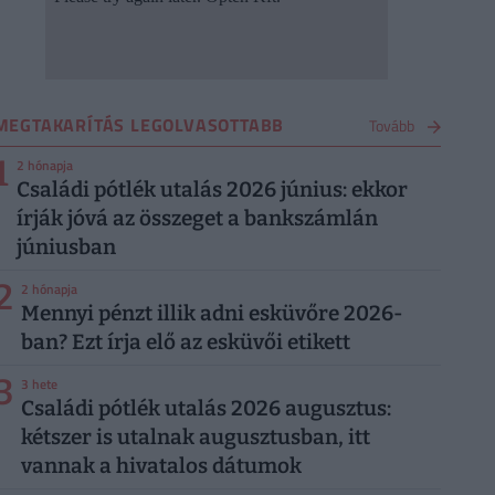
MEGTAKARÍTÁS LEGOLVASOTTABB
Tovább
1
2 hónapja
Családi pótlék utalás 2026 június: ekkor
írják jóvá az összeget a bankszámlán
júniusban
2
2 hónapja
Mennyi pénzt illik adni esküvőre 2026-
ban? Ezt írja elő az esküvői etikett
3
3 hete
Családi pótlék utalás 2026 augusztus:
kétszer is utalnak augusztusban, itt
vannak a hivatalos dátumok