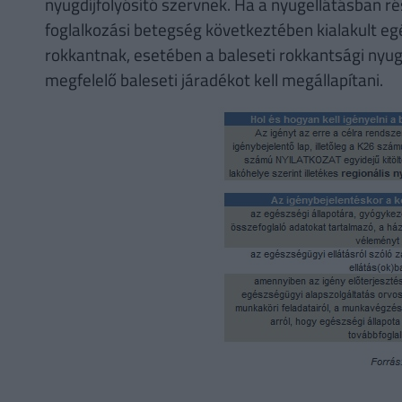
nyugdíjfolyósító szervnek. Ha a nyugellátásban 
foglalkozási betegség következtében kialakult 
rokkantnak, esetében a baleseti rokkantsági nyu
megfelelő baleseti járadékot kell megállapítani.