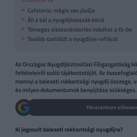
Cafeteria: mégis van jövője
Áll a bál a nyugdíjkasszák körül
Tömeges visszavándorlás indulhat a tb-be
Tovább szelídült a nyugdíjas-infláció
Az Országos Nyugdíjbiztosítási Főigazgatóság kö
feltételeiről szóló tájékoztatóját. Az összefoglaló
mennyi a baleseti rokkantsági nyugdíj összege, va
és milyen dokumentumok benyújtása szükséges.
Pénzcentrum előresoro
Ki jogosult baleseti rokkantsági nyugdíjra?