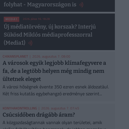
folyhat - Magyarországon is
2026. július 16. 18:28
MEDIA1
Új médiatörvény, új korszak? Interjú
Sükösd Miklós médiaprofesszorral
(Media1)
CHIKANSPLANET
| 2026. augusztus 7. 08:00
A városok egyik legjobb klímafegyvere a
fa, de a legtöbb helyen még mindig nem
ültetnek eleget
A városi hőségnek évente 350 ezren esnek áldozatául.
Két friss kutatás egybehangzó eredménye szerint...
KONYHAKONTROLLING
| 2026. augusztus 7. 07:45
Csúcsidőben drágább áram?
A közgazdaságtannak vannak olyan területei, amik