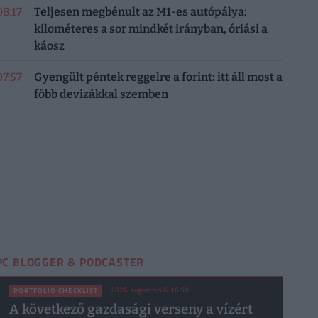
08:17
Teljesen megbénult az M1-es autópálya:
kilométeres a sor mindkét irányban, óriási a
káosz
07:57
Gyengült péntek reggelre a forint: itt áll most a
főbb devizákkal szemben
PC BLOGGER & PODCASTER
2026. augusztus 6. 16:50
PORTFOLIO CHECKLIST
A következő gazdasági verseny a vízért