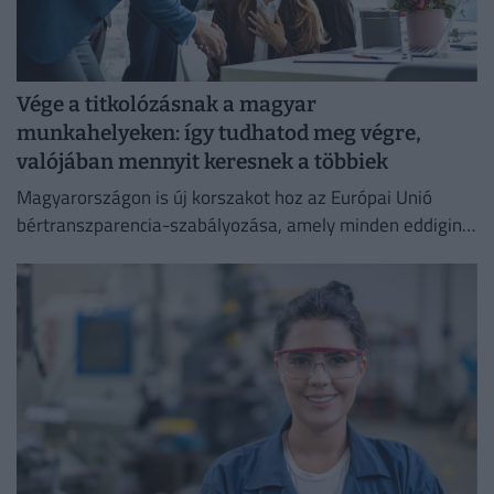
Vége a titkolózásnak a magyar
munkahelyeken: így tudhatod meg végre,
valójában mennyit keresnek a többiek
Magyarországon is új korszakot hoz az Európai Unió
bértranszparencia-szabályozása, amely minden eddiginél
átláthatóbbá teszi a vállalati javadalmazást: