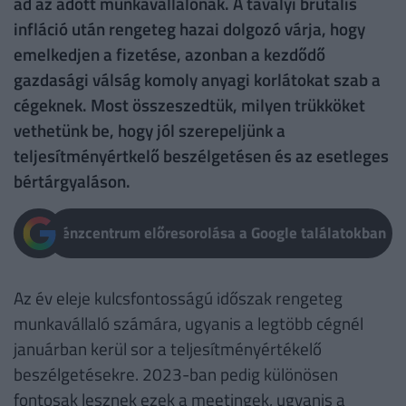
ad az adott munkavállalónak. A tavalyi brutális
infláció után rengeteg hazai dolgozó várja, hogy
emelkedjen a fizetése, azonban a kezdődő
gazdasági válság komoly anyagi korlátokat szab a
cégeknek. Most összeszedtük, milyen trükköket
vethetünk be, hogy jól szerepeljünk a
teljesítményértkelő beszélgetésen és az esetleges
bértárgyaláson.
Pénzcentrum előresorolása a Google találatokban
Az év eleje kulcsfontosságú időszak rengeteg
munkavállaló számára, ugyanis a legtöbb cégnél
januárban kerül sor a teljesítményértékelő
beszélgetésekre. 2023-ban pedig különösen
fontosak lesznek ezek a meetingek, ugyanis a