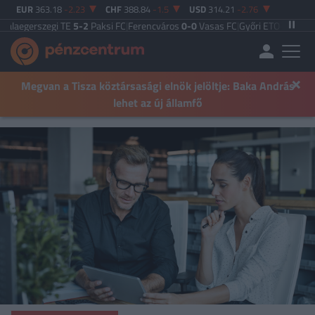
EUR
363.18
-2.23
CHF
388.84
-1.5
USD
314.21
-2.76
szegi TE
5-2
Paksi FC
|
Ferencváros
0-0
Vasas FC
|
Győri ETO FC
4-0
Nyíregyhá
×
Megvan a Tisza köztársasági elnök jelöltje: Baka András
lehet az új államfő