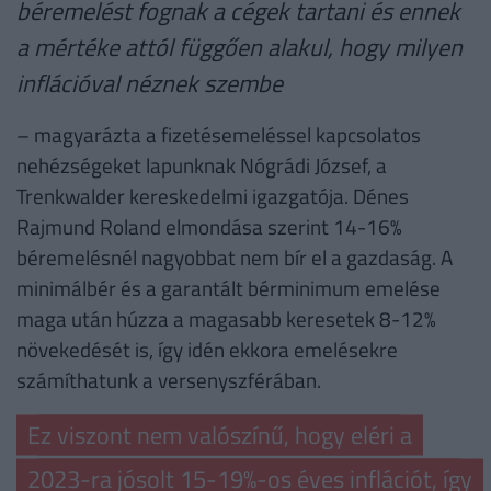
béremelést fognak a cégek tartani és ennek
a mértéke attól függően alakul, hogy milyen
inflációval néznek szembe
– magyarázta a fizetésemeléssel kapcsolatos
nehézségeket lapunknak Nógrádi József, a
Trenkwalder kereskedelmi igazgatója. Dénes
Rajmund Roland elmondása szerint 14-16%
béremelésnél nagyobbat nem bír el a gazdaság. A
minimálbér és a garantált bérminimum emelése
maga után húzza a magasabb keresetek 8-12%
növekedését is, így idén ekkora emelésekre
számíthatunk a versenyszférában.
Ez viszont nem valószínű, hogy eléri a
2023-ra jósolt 15-19%-os éves inflációt, így