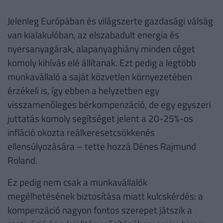
Jelenleg Európában és világszerte gazdasági válság
van kialakulóban, az elszabadult energia és
nyersanyagárak, alapanyaghiány minden céget
komoly kihívás elé állítanak. Ezt pedig a legtöbb
munkavállaló a saját közvetlen környezetében
érzékeli is, így ebben a helyzetben egy
visszamenőleges bérkompenzáció, de egy egyszeri
juttatás komoly segítséget jelent a 20-25%-os
infláció okozta reálkeresetcsökkenés
ellensúlyozására – tette hozzá Dénes Rajmund
Roland.
Ez pedig nem csak a munkavállalók
megélhetésének biztosítása miatt kulcskérdés: a
kompenzáció nagyon fontos szerepet játszik a