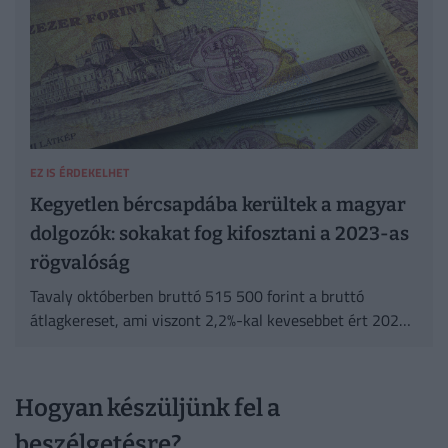
EZ IS ÉRDEKELHET
Kegyetlen bércsapdába kerültek a magyar
dolgozók: sokakat fog kifosztani a 2023-as
rögvalóság
Tavaly októberben bruttó 515 500 forint a bruttó
átlagkereset, ami viszont 2,2%-kal kevesebbet ért 2021
végéhez képest.
Hogyan készüljünk fel a
beszélgetésre?