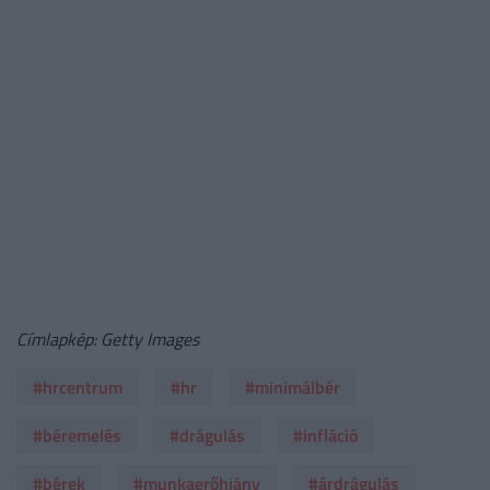
Címlapkép: Getty Images
#hrcentrum
#hr
#minimálbér
#béremelés
#drágulás
#infláció
#bérek
#munkaerőhiány
#árdrágulás