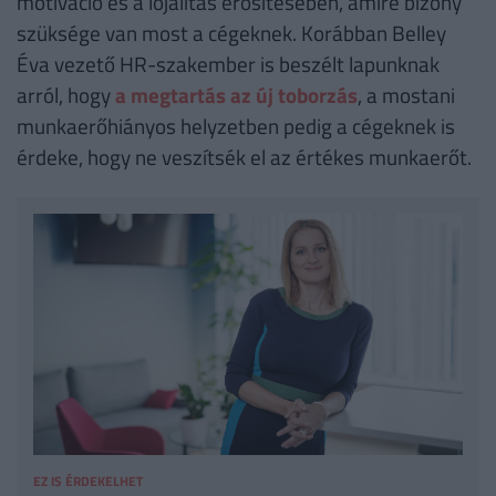
motiváció és a lojalitás erősítésében, amire bizony
szüksége van most a cégeknek. Korábban Belley
Éva vezető HR-szakember is beszélt lapunknak
arról, hogy
a megtartás az új toborzás
, a mostani
munkaerőhiányos helyzetben pedig a cégeknek is
érdeke, hogy ne veszítsék el az értékes munkaerőt.
EZ IS ÉRDEKELHET