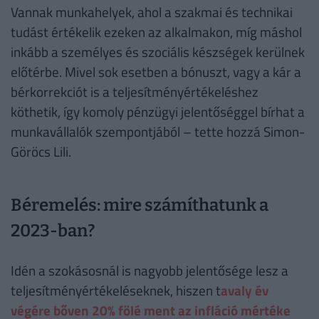
Vannak munkahelyek, ahol a szakmai és technikai
tudást értékelik ezeken az alkalmakon, míg máshol
inkább a személyes és szociális készségek kerülnek
előtérbe. Mivel sok esetben a bónuszt, vagy a kár a
bérkorrekciót is a teljesítményértékeléshez
köthetik, így komoly pénzügyi jelentőséggel bírhat a
munkavállalók szempontjából – tette hozzá Simon-
Göröcs Lili.
Béremelés: mire számíthatunk a
2023-ban?
Idén a szokásosnál is nagyobb jelentősége lesz a
teljesítményértékeléseknek, hiszen t
avaly év
végére bőven 20% fölé ment az infláció mértéke