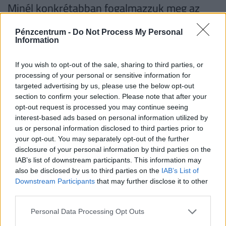
Minél konkrétabban fogalmazzuk meg az
elvárásainkat, annál könnyebb lesz közös
Pénzcentrum -
Do Not Process My Personal
nevezőre jutni. Erről érdemes előzetesen
Information
tájékozódni, utánajárni, hogy a hasonló
If you wish to opt-out of the sale, sharing to third parties, or
helyzetben lévő kollégáink milyen
processing of your personal or sensitive information for
targeted advertising by us, please use the below opt-out
béremelést kaptak.
section to confirm your selection. Please note that after your
opt-out request is processed you may continue seeing
interest-based ads based on personal information utilized by
us or personal information disclosed to third parties prior to
Ilyenkor szintén jó tipp lehet körülnézni az
your opt-out. You may separately opt-out of the further
állásportálokon, ugyanis sok helyen ma már bevett
disclosure of your personal information by third parties on the
IAB’s list of downstream participants. This information may
gyakorlat a bérsáv megjelölése, így pedig mi is
also be disclosed by us to third parties on the
IAB’s List of
tisztában lehetünk azzal, hogy a munkakörünkben
Downstream Participants
that may further disclose it to other
mekkora fizetés mondható reálisnak. A munkaadó
third parties.
várhatóan a munkavállaló piaci értéke alapján fog
Personal Data Processing Opt Outs
döntést hozni, ezért érdemes az elvárásokat