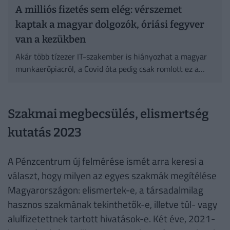
A milliós fizetés sem elég: vérszemet
kaptak a magyar dolgozók, óriási fegyver
van a kezükben
Akár több tízezer IT-szakember is hiányozhat a magyar
munkaerőpiacról, a Covid óta pedig csak romlott ez a
helyzet.
Szakmai megbecsülés, elismertség
kutatás 2023
A Pénzcentrum új felmérése ismét arra keresi a
választ, hogy milyen az egyes szakmák megítélése
Magyarországon: elismertek-e, a társadalmilag
hasznos szakmának tekinthetők-e, illetve túl- vagy
alulfizetettnek tartott hivatások-e. Két éve, 2021-