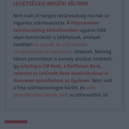
LEHETSÉGES! MEGÉRI VÁLTANI!
Nem csak jól hangzó reklámszöveg ma már az
ingyenes számlavezetés. A
Pénzcentrum
számlacsomag kalkulátorában
ugyanis több
olyan konstrukciót is találhatunk, amelyek
esetében
az alapdíj, és a fontosabb
szolgáltatások is ingyenesek
lehetnek. Nemrég
három pénzintézet is komoly akciókat hirdetett,
így
jelenleg a CIB Bank, a Raiffeisen Bank,
valamint az UniCredit Bank konstrukcióival is
tízezreket spórolhatnak az ügyfelek
. Nézz szét
a friss számlacsomagok között, és
válts
pénzintézetet percek alatt
az otthonodból. (x)