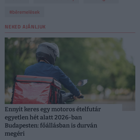
#béremelések
NEKED AJÁNLJUK
Ennyit keres egy motoros ételfutár
egyetlen hét alatt 2026-ban
Budapesten: főállásban is durván
megéri