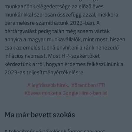
munkaadónk elégedettsége az előző éves
munkánkkal szorosan összefügg azzal, mekkora
béremelésre számíthatunk 2023-ban. A
bértárgyalást pedig talán még sosem várták
annyira a magyar munkavállalók, mint most, hiszen
csak az emelés tudná enyhíteni a ránk nehezedő
inflációs nyomást. Most HR-szakértőket
kérdeztünk arról, hogyan érdemes felkészülnünk a
2023-as teljesítményértékelésre.
A legfrissebb hírek, időrendben ITT!
Kövess minket a Google Hírek-ben is!
Ma már bevett szokás
A teljesítményértékelések fontos szerepet