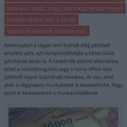
könnyen lehet, hogy már most január elején
borítékolható lesz a bérek
vásárlóértékének csökkenése.
Amennyiben a cégek nem tudnak elég pénzbeli
emelést adni, azt kompenzálhatják a béren kívüli
juttatások terén is. A szakértők szerint alternatíva
lehet a rezsitámogatás vagy a home office-ban
tölthető napok számának növelése, de van, ahol
akár a négynapos munkahetet is bevezethetik, hogy
ezzel is kedvezzenek a munkavállalóknak.