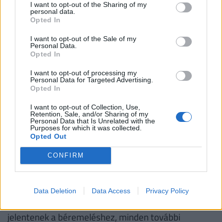
I want to opt-out of the Sharing of my
racionalizálni, ugyanakkor a saját magunk által
personal data.
Opted In
képviselt munkaerőpiaci értékkel is tisztában lenni.
I want to opt-out of the Sale of my
A legfontosabb, hogy a munkavállalónak
Personal Data.
Opted In
reális önképe, önértékelése legyen. Ne csak
I want to opt-out of processing my
Personal Data for Targeted Advertising.
az erősségeivel legyen tisztában, hanem a
Opted In
hiányosságaival is.
I want to opt-out of Collection, Use,
Retention, Sale, and/or Sharing of my
Personal Data that Is Unrelated with the
Purposes for which it was collected.
Jusson mindkét oldalon kellő idő a pozitívumok,
Opted Out
erősségek kihangsúlyozására, kevesebb a
CONFIRM
kritizálásra, panaszkodásra. Legyen a
munkavállalónak ambíciója, célkitűzései, mondja el,
hogyan tervezi elérni ezeket, nevezzen meg
Data Deletion
Data Access
Privacy Policy
területeket, amiben fejlődni szeretne. Ezek jó alapot
jelentenek a béremeléshez, minden további