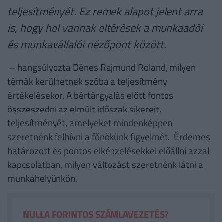
teljesítményét. Ez remek alapot jelent arra
is, hogy hol vannak eltérések a munkaadói
és munkavállalói nézőpont között.
– hangsúlyozta Dénes Rajmund Roland, milyen
témák kerülhetnek szóba a teljesítmény
értékelésekor. A bértárgyalás előtt fontos
összeszedni az elmúlt időszak sikereit,
teljesítményét, amelyeket mindenképpen
szeretnénk felhívni a főnökünk figyelmét. Érdemes
határozott és pontos elképzelésekkel előállni azzal
kapcsolatban, milyen változást szeretnénk látni a
munkahelyünkön.
NULLA FORINTOS SZÁMLAVEZETÉS?