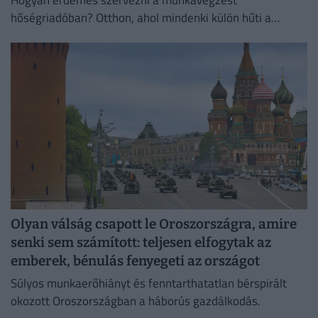
hőségriadóban? Otthon, ahol mindenki külön hűti a
lakását, vagy egy korszerű, energiahatékony
irodaházban, ahol a hűtés központilag működik.
Olyan válság csapott le Oroszországra, amire
senki sem számított: teljesen elfogytak az
emberek, bénulás fenyegeti az országot
Súlyos munkaerőhiányt és fenntarthatatlan bérspirált
okozott Oroszországban a háborús gazdálkodás.