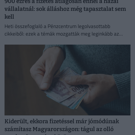
900 ezres a fizetés átlagosan ennél a hazai
vállalatnál: sok álláshoz még tapasztalat sem
kell
Heti összefoglaló a Pénzcentrum legolvasottabb
cikkeiből: ezek a témák mozgatták meg leginkább az
olvasókat.
Kiderült, ekkora fizetéssel már jómódúnak
számítasz Magyarországon: tágul az olló