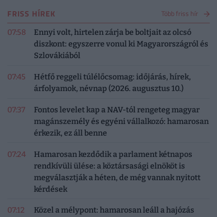
FRISS HÍREK
Több friss hír
07:58
Ennyi volt, hirtelen zárja be boltjait az olcsó
diszkont: egyszerre vonul ki Magyarországról és
Szlovákiából
07:45
Hétfő reggeli túlélőcsomag: időjárás, hírek,
árfolyamok, névnap (2026. augusztus 10.)
07:37
Fontos levelet kap a NAV-tól rengeteg magyar
magánszemély és egyéni vállalkozó: hamarosan
érkezik, ez áll benne
07:24
Hamarosan kezdődik a parlament kétnapos
rendkívüli ülése: a köztársasági elnököt is
megválasztják a héten, de még vannak nyitott
kérdések
07:12
Közel a mélypont: hamarosan leáll a hajózás