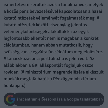
ismertetésre kerültek azok a tanulmányok, melyek
a közös pénz bevezetésével kapcsolatosan a hazai
kutatóintézetek véleményét fogalmazták meg. A
kutatóintézetek között viszonylag jelentős
véleménykülönbségek alakultak ki: az egyik
legfontosabb ellentét nem is magában a konkrét
céldátumban, hanem abban mutatkozik, hogy
szükség van-e egyáltalán céldátum megjelölésére.
A tanácskozáson a portfolio.hu is jelen volt. Az
alábbiakban a GKI álláspontját foglaljuk össze
röviden. (A minisztérium megrendelésére elkészült
munkák megtalálhatók a Pénzügyminisztérium
honlapján.)
Pénzcentrum előresorolása a Google találatokban