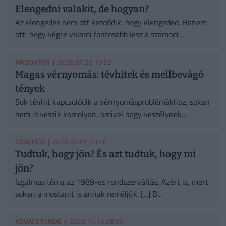
Elengedni valakit, de hogyan?
Az elengedés nem ott kezdődik, hogy elengeded. Hanem
ott, hogy végre valami fontosabb lesz a számodr...
HRDOKTOR
| 2026.07.29 13:52
Magas vérnyomás: tévhitek és mellbevágó
tények
Sok tévhit kapcsolódik a vérnyomásproblémákhoz, sokan
nem is veszik komolyan, amivel nagy veszélynek...
COACHCO
| 2026.05.05 20:26
Tudtuk, hogy jön? És azt tudtuk, hogy mi
jön?
Izgalmas téma az 1989-es rendszerváltás. Azért is, mert
sokan a mostanit is annak reméljük. [...] B...
KOVACSTUNDE
| 2025.11.15 08:00