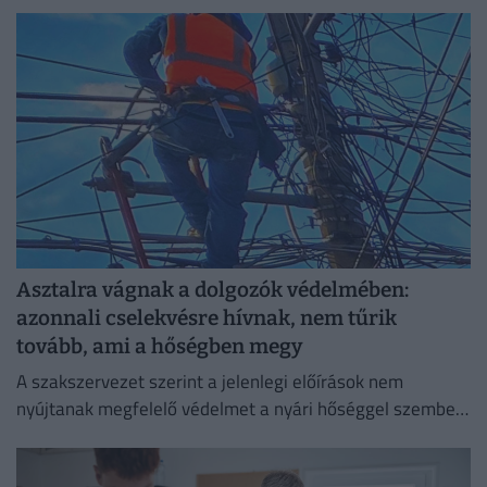
Asztalra vágnak a dolgozók védelmében:
azonnali cselekvésre hívnak, nem tűrik
tovább, ami a hőségben megy
A szakszervezet szerint a jelenlegi előírások nem
nyújtanak megfelelő védelmet a nyári hőséggel szemben,
ezért aláírásgyűjtést indítottak a dolgozók egészségének
védelmében.