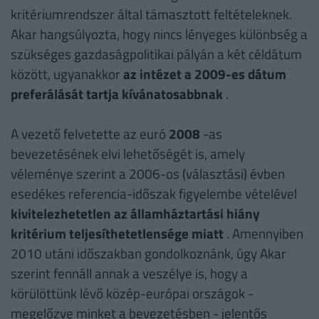
kritériumrendszer által támasztott feltételeknek.
Akar hangsúlyozta, hogy nincs lényeges különbség a
szükséges gazdaságpolitikai pályán a két céldátum
között, ugyanakkor
az intézet a 2009-es dátum
preferálását tartja kívánatosabbnak
.
A vezető felvetette az euró
2008
-as
bevezetésének elvi lehetőségét is, amely
véleménye szerint a 2006-os (választási) évben
esedékes referencia-időszak figyelembe vételével
kivitelezhetetlen az államháztartási hiány
kritérium teljesíthetetlensége miatt
. Amennyiben
2010 utáni időszakban gondolkoznánk, úgy Akar
szerint fennáll annak a veszélye is, hogy a
körülöttünk lévő közép-európai országok -
megelőzve minket a bevezetésben - jelentős