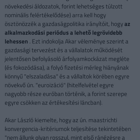
növekedési áldozatok, forint lehetséges túlzott
nominális felértékelődése) arra kell hogy
ösztönözzék a gazdaságpolitika irányítóit, hogy
az
alkalmazkodási periódus a lehető legrövidebb
lehessen
. Ezt indokolja Akar véleménye szerint a
gazdasági tervezést és a vállalatok működését
jelentősen befolyásoló árfolyamkockázat megléte
(és fokozódása), a folyó fizetési mérleg hiányának
könnyű "elszaladása" és a vállaltok körében egyre
növekvő ún. "euroizáció" (hitelfelvétel egyre
nagyobb része euróban történik, a forint szerepe
egyre csökken az értékesítési láncban).
Akar László kiemelte, hogy az ún. maastrichti
konvergencia-kritériumok teljesítése tekintetében
"nem állunk olyan rosszul, mint első ránézésre a