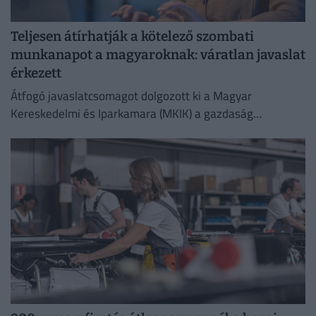
Teljesen átírhatják a kötelező szombati
munkanapot a magyaroknak: váratlan javaslat
érkezett
Átfogó javaslatcsomagot dolgozott ki a Magyar
Kereskedelmi és Iparkamara (MKIK) a gazdaság
működőképességének megőrzése és az energiaválság
kezelése érdekében.