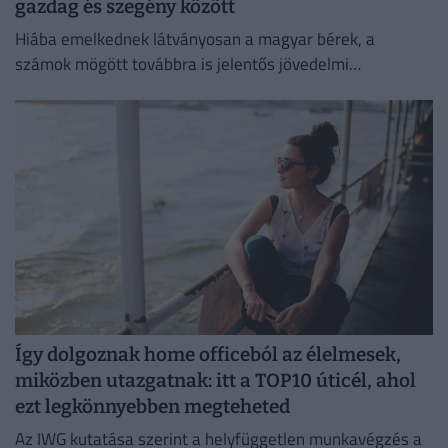
gazdag és szegény között
Hiába emelkednek látványosan a magyar bérek, a
számok mögött továbbra is jelentős jövedelmi
különbségek húzódnak meg.
Így dolgoznak home officeból az élelmesek,
miközben utazgatnak: itt a TOP10 úticél, ahol
ezt legkönnyebben megteheted
Az IWG kutatása szerint a helyfüggetlen munkavégzés a