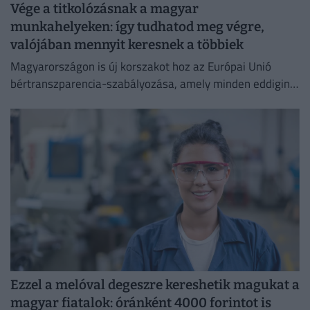
Vége a titkolózásnak a magyar
munkahelyeken: így tudhatod meg végre,
valójában mennyit keresnek a többiek
Magyarországon is új korszakot hoz az Európai Unió
bértranszparencia-szabályozása, amely minden eddiginél
átláthatóbbá teszi a vállalati javadalmazást:
Ezzel a melóval degeszre kereshetik magukat a
magyar fiatalok: óránként 4000 forintot is