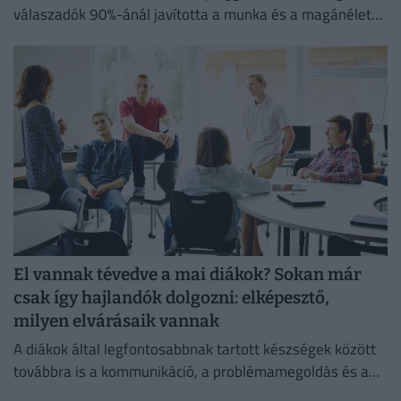
válaszadók 90%-ánál javította a munka és a magánélet
egyensúlyát, míg 80%-uk produktívabbnak érzi magát.
El vannak tévedve a mai diákok? Sokan már
csak így hajlandók dolgozni: elképesztő,
milyen elvárásaik vannak
A diákok által legfontosabbnak tartott készségek között
továbbra is a kommunikáció, a problémamegoldás és a
kritikus gondolkodás vezet.