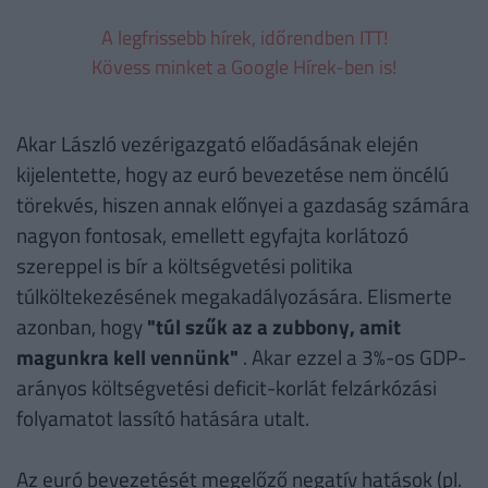
A legfrissebb hírek, időrendben ITT!
Kövess minket a Google Hírek-ben is!
Akar László vezérigazgató előadásának elején
kijelentette, hogy az euró bevezetése nem öncélú
törekvés, hiszen annak előnyei a gazdaság számára
nagyon fontosak, emellett egyfajta korlátozó
szereppel is bír a költségvetési politika
túlköltekezésének megakadályozására. Elismerte
azonban, hogy
"túl szűk az a zubbony, amit
magunkra kell vennünk"
. Akar ezzel a 3%-os GDP-
arányos költségvetési deficit-korlát felzárkózási
folyamatot lassító hatására utalt.
Az euró bevezetését megelőző negatív hatások (pl.