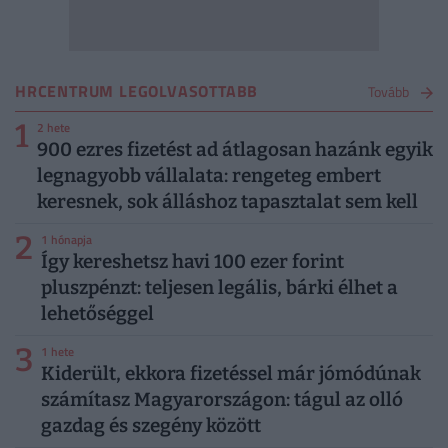
HRCENTRUM LEGOLVASOTTABB
Tovább
1
2 hete
900 ezres fizetést ad átlagosan hazánk egyik
legnagyobb vállalata: rengeteg embert
keresnek, sok álláshoz tapasztalat sem kell
2
1 hónapja
Így kereshetsz havi 100 ezer forint
pluszpénzt: teljesen legális, bárki élhet a
lehetőséggel
3
1 hete
Kiderült, ekkora fizetéssel már jómódúnak
számítasz Magyarországon: tágul az olló
gazdag és szegény között