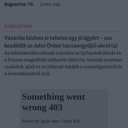
Augusztus 10.
Lusta nap
AJÁNLATUNK
Vásárlás közben is tehetsz egy jó ügyért – ma
kezdődik az Adni Öröm! tanszergyűjtő akció (x)
Az iskolakezdés sokunk számára az új füzetek illatát és
a frissen megtöltött tolltartót idézi fel. Vannak azonban
családok, ahol ez az időszak inkább a számolgatásról és
a lemondásokról szól.