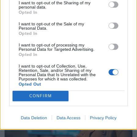
I want to opt-out of the Sharing of my
personal data.
Opted In
I want to opt-out of the Sale of my
Personal Data.
Időzített bomba ketyeg a magyar
Opted In
munkahelyeken: hamarosan százezrével
I want to opt-out of processing my
tűnnek el a dolgozók
Personal Data for Targeted Advertising.
Opted In
Bár a magyar munkaerőpiac látszólag stabil, hiszen a
foglalkoztatottság továbbra is magas, a munkanélküliség
I want to opt-out of Collection, Use,
pedig nem emelkedik drámai mértékben.
Retention, Sale, and/or Sharing of my
Personal Data that Is Unrelated with the
Purposes for which it was collected.
Opted Out
CONFIRM
Data Deletion
Data Access
Privacy Policy