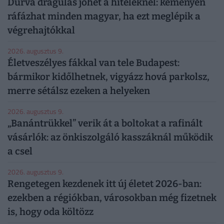
Durva drágulás jöhet a hiteleknél: keményen
ráfázhat minden magyar, ha ezt meglépik a
végrehajtókkal
2026. augusztus 9.
Életveszélyes fákkal van tele Budapest:
bármikor kidőlhetnek, vigyázz hová parkolsz,
merre sétálsz ezeken a helyeken
2026. augusztus 9.
„Banántrükkel” verik át a boltokat a rafinált
vásárlók: az önkiszolgáló kasszáknál működik
a csel
2026. augusztus 9.
Rengetegen kezdenek itt új életet 2026-ban:
ezekben a régiókban, városokban még fizetnek
is, hogy oda költözz