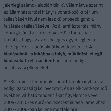
jelenlegi számok alapján tűnik". Véleménye szerint
az államháztartási hiányra vonatkozó kritérium
teljesítésén kívül nem lesz különösebb gond a
feltételek teljesítésével. Az államháztartási hiány
lefaragásánál az intézet vezetője fontosnak
tartotta, hogy az az elsődleges egyenlegben a
költségvetési kiadásoknál következzen be.
A
kiadásoknál is inkábba a folyó, működési jellegű
kiadásokat kell csökkenteni
, nem pedig a
beruházási jellegűeket.
A GKI a minisztériumnak leadott tanulmányban az
eddigi gazdasági környezetet, és az elkövetkezendő
években várható tendenciákat figyelembe véve,
2009-2010-es euró-bevezetést javasol, amelyhez
2007-2008-ban kellene megfelelni a