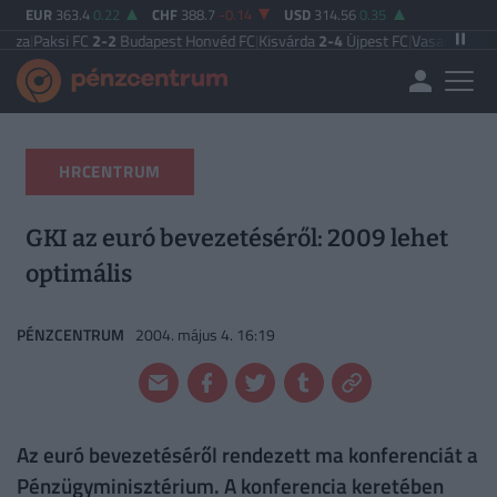
EUR
363.4
0.22
CHF
388.7
-0.14
USD
314.56
0.35
i FC
2-2
Budapest Honvéd FC
|
Kisvárda
2-4
Újpest FC
|
Vasas FC
5-0
Zalaegers
HRCENTRUM
GKI az euró bevezetéséről: 2009 lehet
optimális
PÉNZCENTRUM
2004. május 4. 16:19
Az euró bevezetéséről rendezett ma konferenciát a
Pénzügyminisztérium. A konferencia keretében