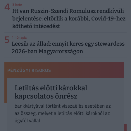
4
3 hete
Itt van Ruszin-Szendi Romulusz rendkívüli
bejelentése: eltörlik a korábbi, Covid-19-hez
köthető intézedést
5
1 hónapja
Leesik az állad: ennyit keres egy stewardess
2026-ban Magyarországon
PÉNZÜGYI KISOKOS
Letiltás előtti károkkal
kapcsolatos önrész
bankkártyával történt visszaélés esetében az
az összeg, melyet a letiltás előtti károkból az
ügyfél vállal