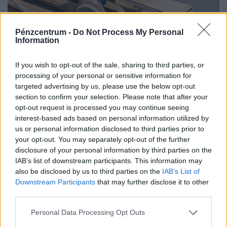
Pénzcentrum -
Do Not Process My Personal
Information
If you wish to opt-out of the sale, sharing to third parties, or
Kegyetlen hetek várnak a dolgozó
processing of your personal or sensitive information for
targeted advertising by us, please use the below opt-out
magyarokra: életveszélyes csapdát rejt ez az
section to confirm your selection. Please note that after your
időszak
opt-out request is processed you may continue seeing
A tartós hőség nemcsak a komfortérzetet rontja, de
interest-based ads based on personal information utilized by
komoly fizikai és mentális terhet jelenthet a dolgozók
us or personal information disclosed to third parties prior to
your opt-out. You may separately opt-out of the further
számára.
disclosure of your personal information by third parties on the
IAB’s list of downstream participants. This information may
also be disclosed by us to third parties on the
IAB’s List of
Downstream Participants
that may further disclose it to other
third parties.
Personal Data Processing Opt Outs