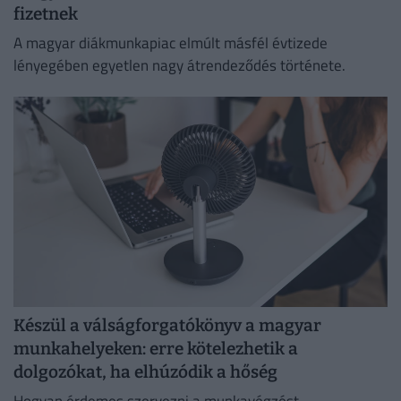
fizetnek
A magyar diákmunkapiac elmúlt másfél évtizede
lényegében egyetlen nagy átrendeződés története.
Készül a válságforgatókönyv a magyar
munkahelyeken: erre kötelezhetik a
dolgozókat, ha elhúzódik a hőség
Hogyan érdemes szervezni a munkavégzést