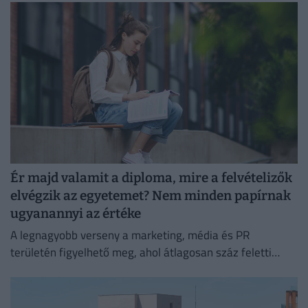
Ér majd valamit a diploma, mire a felvételizők
elvégzik az egyetemet? Nem minden papírnak
ugyanannyi az értéke
A legnagyobb verseny a marketing, média és PR
területén figyelhető meg, ahol átlagosan száz feletti
jelentkező juthat egy pályakezdő állásra.