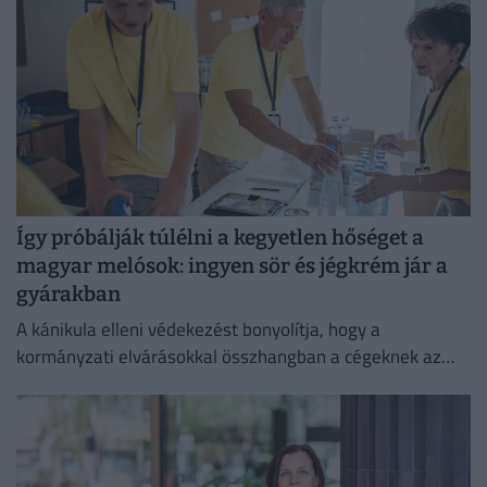
Így próbálják túlélni a kegyetlen hőséget a
magyar melósok: ingyen sör és jégkrém jár a
gyárakban
A kánikula elleni védekezést bonyolítja, hogy a
kormányzati elvárásokkal összhangban a cégeknek az
energiafogyasztásukat is mérsékelniük kell.