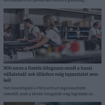
Kereskedelmi és Iparkamara (MKIK) a gazdaság
működőképességének megőrzése és az energiaválság
kezelése érdekében.
900 ezres a fizetés átlagosan ennél a hazai
vállalatnál: sok álláshoz még tapasztalat sem
kell
Heti összefoglaló a Pénzcentrum legolvasottabb
cikkeiből: ezek a témák mozgatták meg leginkább az
olvasókat.