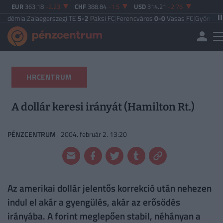
EUR
363.18
-2.23
CHF
388.84
-1.5
USD
314.21
-2.76
alaegerszegi TE
5-2
Paksi FC
|
Ferencváros
0-0
Vasas FC
|
Győri ETO FC
4-0
Ny
HRCENTRUM
A dollár keresi irányát (Hamilton Rt.)
PÉNZCENTRUM
2004. február 2. 13:20
Az amerikai dollár jelentős korrekció után nehezen
indul el akár a gyengülés, akár az erősödés
irányába. A forint meglepően stabil, néhányan a