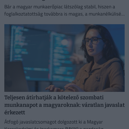
Bár a magyar munkaerőpiac látszólag stabil, hiszen a
foglalkoztatottság továbbra is magas, a munkanélküliség
pedig nem emelkedik drámai mértékben.
Teljesen átírhatják a kötelező szombati
munkanapot a magyaroknak: váratlan javaslat
érkezett
Átfogó javaslatcsomagot dolgozott ki a Magyar