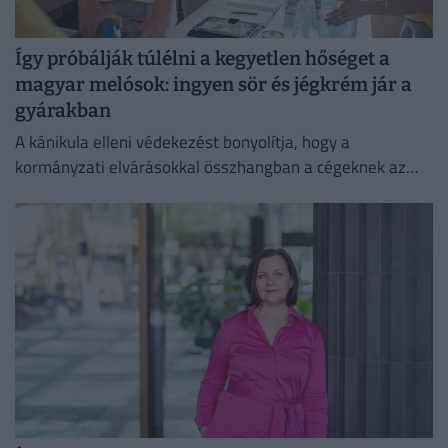
Így próbálják túlélni a kegyetlen hőséget a
magyar melósok: ingyen sör és jégkrém jár a
gyárakban
A kánikula elleni védekezést bonyolítja, hogy a
kormányzati elvárásokkal összhangban a cégeknek az
energiafogyasztásukat is mérsékelniük kell.