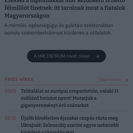
Ezekkel a diplomákkal már kezdőként is nettó
félmilliót fizetnek: itt tarolnak most a fiatalok
Magyarországon
A mérnöki, egészségügyi és gyártási szektorokban
komoly szakemberhiánnyal küzdenek a vállalatok.
A HRCENTRUM rovat cikkei
FRISS HÍREK
Több friss hír
09:03
Telitalálat az európai szuperlottón, valaki 11
milliárd forintot nyert! Mutatjuk a
giganyereményt érő számokat
08:32
Újabb kíméletlen éjszakai csapás rázta meg
Ukrajnát: Zelenszkij szerint egyre nehezebb
kivédeni a támadásokat