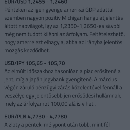
EUR/USD 1,2455 - 1,2460
Pénteken az igen gyenge amerikai GDP adattal
szemben nagyon pozitív Michigan hangulatjelentés
áltott napvilágot, így az 1,2350-1,2650-es sávból
még nem tudott kilépni az árfolyam. Feltételezhető,
hogy amerre ezt elhagyja, abba az irányba jelentős
mozgás kezdődhet.
USD/JPY 105,65 - 105,70
Az elmúlt időszakhoz hasonlóan a piac erősítené a
jent, míg a japán jegybank gyengítené. A március
végén záruló pénzügyi zárás közeledtével fennáll a
veszélye egy jelentősebb jen erősödési hullámnak,
mely az árfolyamot 100,00 alá is viheti.
EUR/PLN 4,7730 - 4,7780
A zloty a pénteki mélypont után több, mint fél