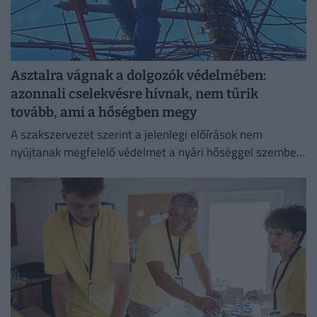
Asztalra vágnak a dolgozók védelmében:
azonnali cselekvésre hívnak, nem tűrik
tovább, ami a hőségben megy
A szakszervezet szerint a jelenlegi előírások nem
nyújtanak megfelelő védelmet a nyári hőséggel szemben,
ezért aláírásgyűjtést indítottak a dolgozók egészségének
védelmében.