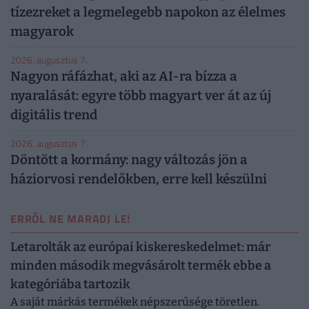
tízezreket a legmelegebb napokon az élelmes
magyarok
2026. augusztus 7.
Nagyon ráfázhat, aki az AI-ra bízza a
nyaralását: egyre több magyart ver át az új
digitális trend
2026. augusztus 7.
Döntött a kormány: nagy változás jön a
háziorvosi rendelőkben, erre kell készülni
ERRŐL NE MARADJ LE!
Letarolták az európai kiskereskedelmet: már
minden második megvásárolt termék ebbe a
kategóriába tartozik
A saját márkás termékek népszerűsége töretlen.