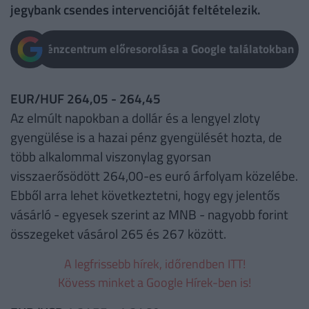
jegybank csendes intervencióját feltételezik.
Pénzcentrum előresorolása a Google találatokban
EUR/HUF 264,05 - 264,45
Az elmúlt napokban a dollár és a lengyel zloty
gyengülése is a hazai pénz gyengülését hozta, de
több alkalommal viszonylag gyorsan
visszaerősödött 264,00-es euró árfolyam közelébe.
Ebből arra lehet következtetni, hogy egy jelentős
vásárló - egyesek szerint az MNB - nagyobb forint
összegeket vásárol 265 és 267 között.
A legfrissebb hírek, időrendben ITT!
Kövess minket a Google Hírek-ben is!