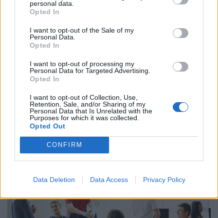
personal data.
Opted In
I want to opt-out of the Sale of my
Personal Data.
Opted In
I want to opt-out of processing my
Personal Data for Targeted Advertising.
Opted In
Így dolgoznak home officeból az élelmesek,
I want to opt-out of Collection, Use,
Retention, Sale, and/or Sharing of my
miközben utazgatnak: itt a TOP10 úticél, ahol
Personal Data that Is Unrelated with the
Purposes for which it was collected.
ezt legkönnyebben megteheted
Opted Out
Az IWG kutatása szerint a helyfüggetlen munkavégzés a
CONFIRM
válaszadók 90%-ánál javította a munka és a magánélet
egyensúlyát, míg 80%-uk produktívabbnak érzi magát.
Data Deletion
Data Access
Privacy Policy