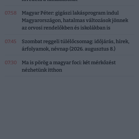
07:58
Magyar Péter: gigászi lakásprogram indul
Magyarországon, hatalmas változások jönnek
az orvosi rendelőkben és iskolákban is
07:45
Szombat reggeli túlélőcsomag: időjárás, hírek,
árfolyamok, névnap (2026. augusztus 8.)
07:30
Ma is pörög a magyar foci: két mérkőzést
nézhetünk itthon