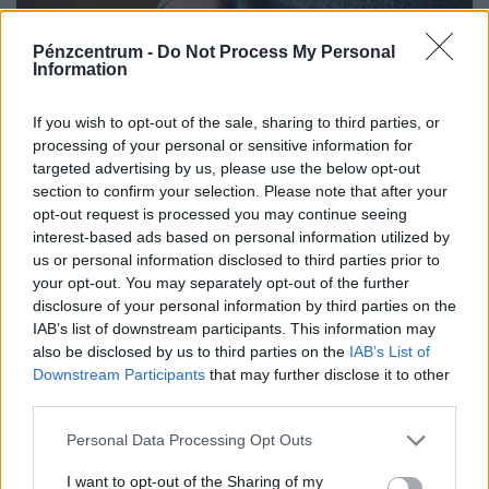
Pénzcentrum -
Do Not Process My Personal
Information
If you wish to opt-out of the sale, sharing to third parties, or
processing of your personal or sensitive information for
targeted advertising by us, please use the below opt-out
section to confirm your selection. Please note that after your
opt-out request is processed you may continue seeing
interest-based ads based on personal information utilized by
us or personal information disclosed to third parties prior to
Kiderült, ekkora fizetéssel már jómódúnak
your opt-out. You may separately opt-out of the further
számítasz Magyarországon: tágul az olló
disclosure of your personal information by third parties on the
gazdag és szegény között
IAB’s list of downstream participants. This information may
also be disclosed by us to third parties on the
IAB’s List of
Hiába emelkednek látványosan a magyar bérek, a
Downstream Participants
that may further disclose it to other
számok mögött továbbra is jelentős jövedelmi
third parties.
különbségek húzódnak meg.
Personal Data Processing Opt Outs
I want to opt-out of the Sharing of my