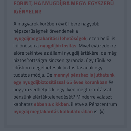
FORINT, HA NYUGDÍJBA MEGY: EGYSZERŰ
IGÉNYELNI!
A magyarok körében évről-évre nagyobb
népszerűségnek örvendenek a
nyugdíjmegtakarítási lehetőségek
, ezen belül is
különösen a
nyugdíjbiztosítás
. Mivel évtizedekre
előre tekintve az állami nyugdíj értékére, de még
biztosítottságra sincsen garancia, úgy tűnik ez
időskori megélhetésük biztosításának egy
tudatos módja. De
mennyi pénzhez is juthatunk
egy nyugdíjbiztosítással 65 éves korunkban
és
hogyan védhetjük ki egy ilyen megtakarítással
pénzünk elértéktelenedését? Minderre választ
kaphatsz
ebben a cikkben
, illetve a Pénzcentrum
nyugdíj megtakarítás kalkulátorában
is. (x)