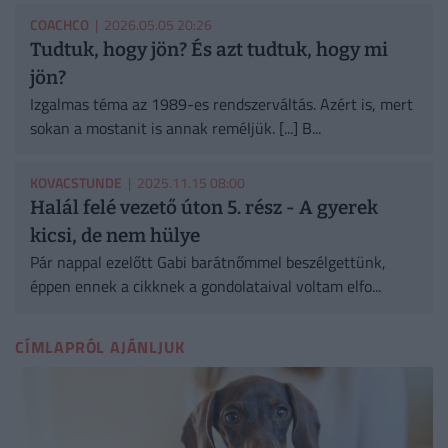
COACHCO
| 2026.05.05 20:26
Tudtuk, hogy jön? És azt tudtuk, hogy mi
jön?
Izgalmas téma az 1989-es rendszerváltás. Azért is, mert
sokan a mostanit is annak reméljük. [...] B...
KOVACSTUNDE
| 2025.11.15 08:00
Halál felé vezető úton 5. rész - A gyerek
kicsi, de nem hülye
Pár nappal ezelőtt Gabi barátnőmmel beszélgettünk,
éppen ennek a cikknek a gondolataival voltam elfo...
CÍMLAPRÓL AJÁNLJUK