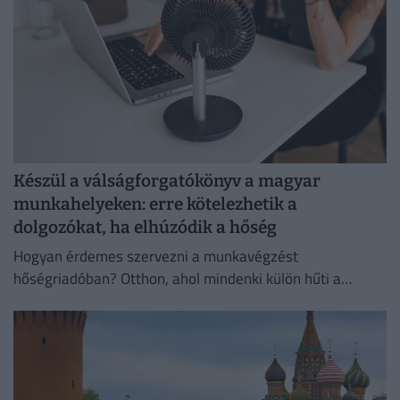
Készül a válságforgatókönyv a magyar
munkahelyeken: erre kötelezhetik a
dolgozókat, ha elhúzódik a hőség
Hogyan érdemes szervezni a munkavégzést
hőségriadóban? Otthon, ahol mindenki külön hűti a
lakását, vagy egy korszerű, energiahatékony
irodaházban, ahol a hűtés központilag működik.