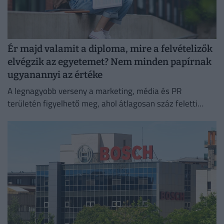
Ér majd valamit a diploma, mire a felvételizők
elvégzik az egyetemet? Nem minden papírnak
ugyanannyi az értéke
A legnagyobb verseny a marketing, média és PR
területén figyelhető meg, ahol átlagosan száz feletti
jelentkező juthat egy pályakezdő állásra.