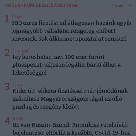
HRCENTRUM LEGOLVASOTTABB
Tovább
1
1 hete
900 ezres fizetést ad átlagosan hazánk egyik
legnagyobb vállalata: rengeteg embert
keresnek, sok álláshoz tapasztalat sem kell
2
1 hónapja
Így kereshetsz havi 100 ezer forint
pluszpénzt: teljesen legális, bárki élhet a
lehetőséggel
3
1 hete
Kiderült, ekkora fizetéssel már jómódúnak
számítasz Magyarországon: tágul az olló
gazdag és szegény között
4
3 hete
Itt van Ruszin-Szendi Romulusz rendkívüli
bejelentése: eltörlik a korábbi, Covid-19-hez