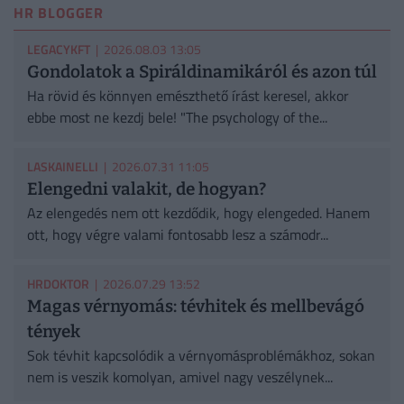
HR BLOGGER
LEGACYKFT
| 2026.08.03 13:05
Gondolatok a Spiráldinamikáról és azon túl
Ha rövid és könnyen emészthető írást keresel, akkor
ebbe most ne kezdj bele! "The psychology of the...
LASKAINELLI
| 2026.07.31 11:05
Elengedni valakit, de hogyan?
Az elengedés nem ott kezdődik, hogy elengeded. Hanem
ott, hogy végre valami fontosabb lesz a számodr...
HRDOKTOR
| 2026.07.29 13:52
Magas vérnyomás: tévhitek és mellbevágó
tények
Sok tévhit kapcsolódik a vérnyomásproblémákhoz, sokan
nem is veszik komolyan, amivel nagy veszélynek...