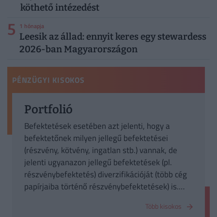
köthető intézedést
5
1 hónapja
Leesik az állad: ennyit keres egy stewardess
2026-ban Magyarországon
PÉNZÜGYI KISOKOS
Portfolió
Befektetések esetében azt jelenti, hogy a
befektetőnek milyen jellegű befektetései
(részvény, kötvény, ingatlan stb.) vannak, de
jelenti ugyanazon jellegű befektetések (pl.
részvénybefektetés) diverzifikációját (több cég
papírjaiba történő részvénybefektetések) is.
Egy befektető alapvetően azért alakít ki
Több kisokos
portfoliót, hogy ne csupán egyetlen befektetési