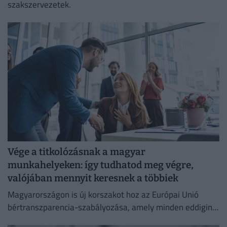
szakszervezetek.
Vége a titkolózásnak a magyar
munkahelyeken: így tudhatod meg végre,
valójában mennyit keresnek a többiek
Magyarországon is új korszakot hoz az Európai Unió
bértranszparencia-szabályozása, amely minden eddiginél
átláthatóbbá teszi a vállalati javadalmazást: