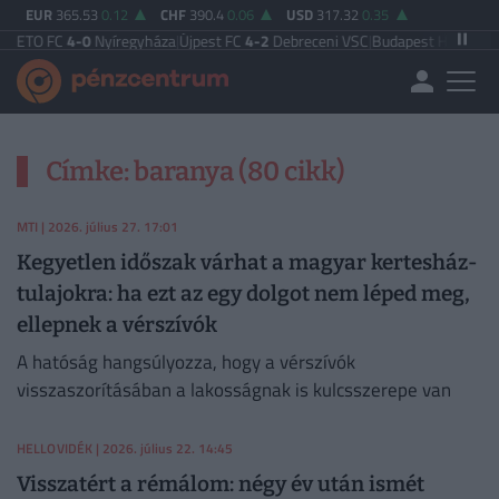
EUR
365.53
0.12
CHF
390.4
0.06
USD
317.32
0.35
 ETO FC
4-0
Nyíregyháza
|
Újpest FC
4-2
Debreceni VSC
|
Budapest Honvéd FC
3
Címke: baranya (80 cikk)
MTI
| 2026. július 27. 17:01
Kegyetlen időszak várhat a magyar kertesház-
tulajokra: ha ezt az egy dolgot nem léped meg,
ellepnek a vérszívók
A hatóság hangsúlyozza, hogy a vérszívók
visszaszorításában a lakosságnak is kulcsszerepe van
HELLOVIDÉK
| 2026. július 22. 14:45
Visszatért a rémálom: négy év után ismét