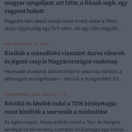
magyar nyugdíjast: azt hitte, a fiának segít, egy
vagyont bukott
Nagyobb kárt okozó csalás miatt emelt vádat a Pécsi
Járási Ügyészség egy férfi ellen, aki egy idős hölgytől
csalt ki pénzt.
MTI
| 2026. június 13. 18:28
Kiadták a másodfokú riasztást: durva viharok
és jégeső csap le Magyarországra vasárnap
Hevesebb zivatarok alakulhatnak ki vasárnap délután a
délnyugati országrészben - derül ki a HungaroMet Zrt.
szombati veszélyjelzéséből.
PÉNZCENTRUM
| 2026. május 16. 11:16
Rövidül és később indul a TDH királyetapja:
most közölték a szervezők a módosítást
Az egész napos, heves esőzés miatt a Tour de Hongrie
kerékpáros körverseny szombati királyetapja egy órával