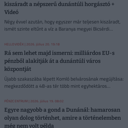
kiszáradt a népszerű dunántúli horgásztó +
Videó
Négy évvel azután, hogy egyszer már teljesen kiszáradt,
ismét szinte eltűnt a víz a Baranya megyei Bicsérdi
horgásztóból.
HELLOVIDÉK
| 2026. július 20. 19:18
Rá sem lehet majd ismerni: milliárdos EU-s
pénzből alakítják át a dunántúli város
központját
Újabb szakaszába lépett Komló belvárosának megújítása:
megkezdődött a 48-as tér több mint egyhektáros
területének felújítása, amely több mint félmilliárd forint
európai uniós támogatásból valósul meg.
PÉNZCENTRUM
| 2026. július 19. 08:02
Egyre nagyobb a gond a Dunánál: hamarosan
olyan dolog történhet, amire a történelemben
még nem volt példa