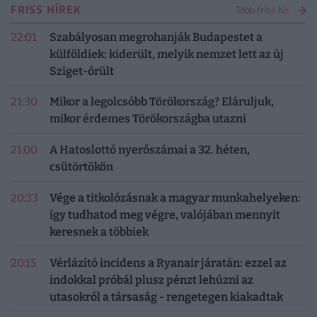
FRISS HÍREK
Több friss hír
22:01
Szabályosan megrohanják Budapestet a
külföldiek: kiderült, melyik nemzet lett az új
Sziget-őrült
21:30
Mikor a legolcsóbb Törökország? Eláruljuk,
mikor érdemes Törökországba utazni
21:00
A Hatoslottó nyerőszámai a 32. héten,
csütörtökön
20:33
Vége a titkolózásnak a magyar munkahelyeken:
így tudhatod meg végre, valójában mennyit
keresnek a többiek
20:15
Vérlázító incidens a Ryanair járatán: ezzel az
indokkal próbál plusz pénzt lehúzni az
utasokról a társaság - rengetegen kiakadtak