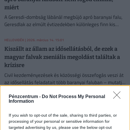
miért
A Geresdi-dombság lábánál megbújó apró baranyai falu,
Geresdlak az elmúlt évtizedekben különleges finn kis
közösség otthonává vált.
HELLOVIDÉK
| 2026. március 14. 15:01
Kiszállt az állam az idősellátásból, de ezek a
magyar falvak zseniális megoldást találtak a
krízisre
Civil kezdeményezések és közösségi összefogás veszi át
az idősellátás feladatait több baranyai faluban – mutatja
a Corvinus Egyetem és az ELTE TK friss kutatása.
Pénzcentrum -
Do Not Process My Personal
HELLOVIDÉK
| 2026. március 2. 15:15
Information
Halálos kór terjedhet az agancsok miatt: a
vidék vadállománya is veszélybe kerülhet
If you wish to opt-out of the sale, sharing to third parties, or
processing of your personal or sensitive information for
Január végén kezdődött el a hullajtott agancsok gyűjtési
targeted advertising by us, please use the below opt-out