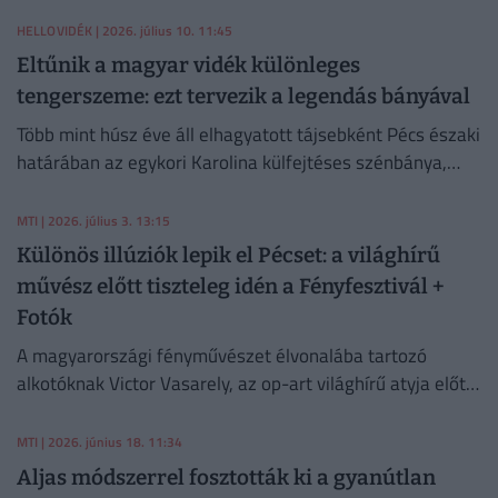
HELLOVIDÉK
| 2026. július 10. 11:45
Eltűnik a magyar vidék különleges
tengerszeme: ezt tervezik a legendás bányával
Több mint húsz éve áll elhagyatott tájsebként Pécs északi
határában az egykori Karolina külfejtéses szénbánya,
amelynek mélyén az évek során egy különleges bányató
alakult ki.
MTI
| 2026. július 3. 13:15
Különös illúziók lepik el Pécset: a világhírű
művész előtt tiszteleg idén a Fényfesztivál +
Fotók
A magyarországi fényművészet élvonalába tartozó
alkotóknak Victor Vasarely, az op-art világhírű atyja előtt
tisztelgő kiállítása megnyitójával kezdetét vette a 10.
Zsolnay Fényfesztivál Pécsett.
MTI
| 2026. június 18. 11:34
Aljas módszerrel fosztották ki a gyanútlan