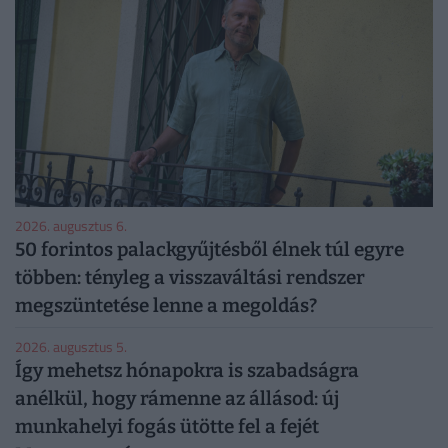
2026. augusztus 6.
50 forintos palackgyűjtésből élnek túl egyre
többen: tényleg a visszaváltási rendszer
megszüntetése lenne a megoldás?
2026. augusztus 5.
Így mehetsz hónapokra is szabadságra
anélkül, hogy rámenne az állásod: új
munkahelyi fogás ütötte fel a fejét