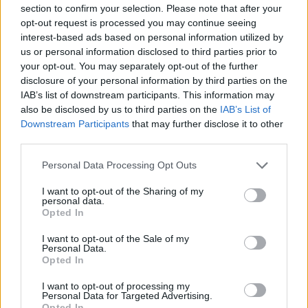
időszaka, amely most, március elejére lassan a végéhez
section to confirm your selection. Please note that after your
közeledik.
opt-out request is processed you may continue seeing
interest-based ads based on personal information utilized by
HELLOVIDÉK
| 2026. február 26. 10:45
us or personal information disclosed to third parties prior to
Újraéledt az egykor népszerű horgásztó: 4 év
your opt-out. You may separately opt-out of the further
után ismét víz borítja a kihaltnak hitt medret +
disclosure of your personal information by third parties on the
IAB’s list of downstream participants. This information may
Fotók
also be disclosed by us to third parties on the
IAB’s List of
Négy évvel a teljes kiszáradás után újra víz jelent meg a
Downstream Participants
that may further disclose it to other
third parties.
bicsérdi horgásztóban. A meder mélyebb részeit már
összefüggő vízréteg borítja, bár a vízszint egyelőre
Personal Data Processing Opt Outs
elmarad a korábbi években megszokottól.
PÉNZCENTRUM
| 2026. február 20. 13:14
I want to opt-out of the Sharing of my
Megvan a menetrend: újraindul egy fontos
personal data.
Opted In
járat, készülhetnek a vidéki utasok
I want to opt-out of the Sale of my
A Danish Air Transport megkezdte a jegyértékesítés
Personal Data.
utolsó technikai fázisát, így napokon belül elindulhat a
Opted In
foglalás a 2026-os nyári menetrendre.
I want to opt-out of processing my
PÉNZCENTRUM
| 2026. február 5. 04:25
Personal Data for Targeted Advertising.
Opted In