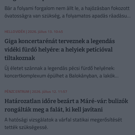
Bár a folyami forgalom nem állt le, a hajózásban fokozott
óvatosságra van szükség, a folyamatos apadás ráadásul
akár történelmi negatív rekordot is eredményezhet.
HELLOVIDÉK
| 2026. július 13. 10:45
Giga koncertarénát terveznek a legendás
vidéki fürdő helyére: a helyiek petícióval
tiltakoznak
Új életet szánnak a legendás pécsi fürdő helyének:
koncertkomplexum épülhet a Balokányban, a lakók
tiltakoznak.
PÉNZCENTRUM
| 2026. július 12. 11:57
Határozatlan időre bezárt a Máré-vár: bulizók
rongálták meg a falát, ki kell javítani
A hatósági vizsgálatok a várfal statikai megerősítését
tették szükségessé.