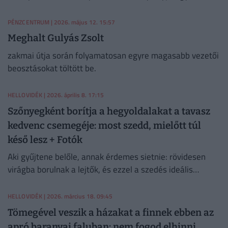
később rajtol, a táv pedig 45 kilométerrel rövidebb lesz.
PÉNZCENTRUM
| 2026. május 12. 15:57
Meghalt Gulyás Zsolt
zakmai útja során folyamatosan egyre magasabb vezetői
beosztásokat töltött be.
HELLOVIDÉK
| 2026. április 8. 17:15
Szőnyegként borítja a hegyoldalakat a tavasz
kedvenc csemegéje: most szedd, mielőtt túl
késő lesz + Fotók
Aki gyűjtene belőle, annak érdemes sietnie: rövidesen
virágba borulnak a lejtők, és ezzel a szedés ideális
időszaka is véget ér.
HELLOVIDÉK
| 2026. március 18. 09:45
Tömegével veszik a házakat a finnek ebben az
apró baranyai faluban: nem fogod elhinni,