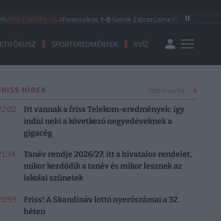
EFA EURÓPA LIGA
Ferencváros
1-0
Gornik Zabrze
|
Larne FC
0-0
FC Iberia 19
ETIFÓKUSZ
SPORTEREDMÉNYEK
KVÍZ
FRISS HÍREK
Több friss hír
22:02
Itt vannak a friss Telekom-eredmények: így
indul neki a következő negyedéveknek a
gigacég
21:34
Tanév rendje 2026/27: itt a hivatalos rendelet,
mikor kezdődik a tanév és mikor lesznek az
iskolai szünetek
20:59
Friss! A Skandináv lottó nyerőszámai a 32.
héten