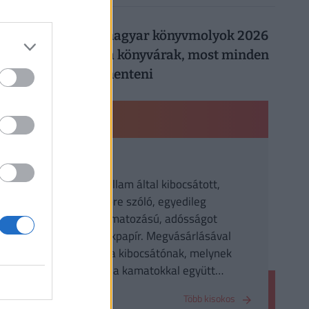
026. augusztus 5.
Így trükköznek a magyar könyvmolyok 2026
nyarán: elszálltak a könyvárak, most minden
forintot meg kell menteni
PÉNZÜGYI KISOKOS
Kötvény
Egy vállalat vagy állam által kibocsátott,
meghatározott időre szóló, egyedileg
meghatározott kamatozású, adósságot
megtestesítő értékpapír. Megvásárlásával
kölcsönt nyújtunk a kibocsátónak, melynek
visszafizetését az a kamatokkal együtt
vállalja.
Több kisokos