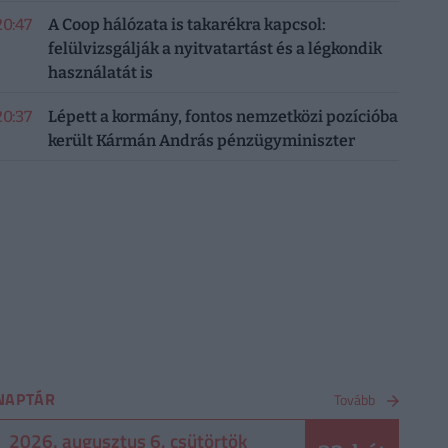
20:47
A Coop hálózata is takarékra kapcsol:
felülvizsgálják a nyitvatartást és a légkondik
használatát is
20:37
Lépett a kormány, fontos nemzetközi pozícióba
került Kármán András pénzügyminiszter
NAPTÁR
Tovább
2026. augusztus 6. csütörtök