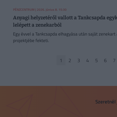
PÉNZCENTRUM
| 2026. június 8. 15:30
Anyagi helyzetéről vallott a Tankcsapda egyk
lelépett a zenekarból
Egy évvel a Tankcsapda elhagyása után saját zenekart a
projektjébe fekteti.
1
2
3
4
5
6
7
Szeretnél 