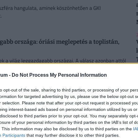
i szféra hangulata, aminek köszönhetően a GKI
.
2
gabb országa: óriási meglepetés a toplistán,
ek a világ leggazdagabb országai. A válasz azonban attól
rum -
Do Not Process My Personal Information
2
to opt-out of the sale, sharing to third parties, or processing of your per
: "megalázóan keveset kapunk a színházban, B-
formation for targeted advertising by us, please use the below opt-out s
r selection. Please note that after your opt-out request is processed y
2
eing interest-based ads based on personal information utilized by us or
sz ismertségétől vagy szakmai elismertségétől.
disclosed to third parties prior to your opt-out. You may separately opt-
losure of your personal information by third parties on the IAB’s list of
. This information may also be disclosed by us to third parties on the
IA
Participants
that may further disclose it to other third parties.