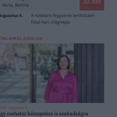
32. hét
Berta, Bettina
Augusztus 6.
A nukleáris fegyverek betiltásáért
folyó harc világnapja
CÍMLAPRÓL AJÁNLJUK
026. augusztus 5.
Így mehetsz hónapokra is szabadságra