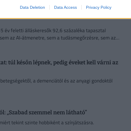
Data Deletion
Data Access
Privacy Policy
nkaerőpiacon: percek alatt kidobhatja őket az AI
45 év feletti álláskeresők 92,6 százaléka tapasztal
e sem az AI‑átmenetre, sem a tudásmegőrzésre, sem az
t: túl későn lépnek, pedig éveket kell várni az
a betegségektől, a demenciától és az anyagi gondoktól
ól: „Szabad szemmel nem látható”
miért tekint szinte hobbiként a színjátszásra.