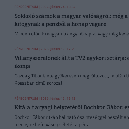
PÉNZCENTRUM
| 2026. június 24. 18:34
Sokkoló számok a magyar valóságról: még a
kifogynak a pénzből a hónap végére
Minden ötödik magyarnak egy hónapra, vagy még keves
PÉNZCENTRUM
| 2026. június 17. 17:29
Villanyszerelőnek állt a TV2 egykori sztárja:
ikonja
Gazdag Tibor élete gyökeresen megváltozott, miután ti
Rosszban című sorozat.
PÉNZCENTRUM
| 2026. június 15. 18:12
Kitálalt anyagi helyzetéről Bochkor Gábor: e
Bochkor Gábor ritkán hallható őszinteséggel beszélt any
mennyire befolyásolja életét a pénz.