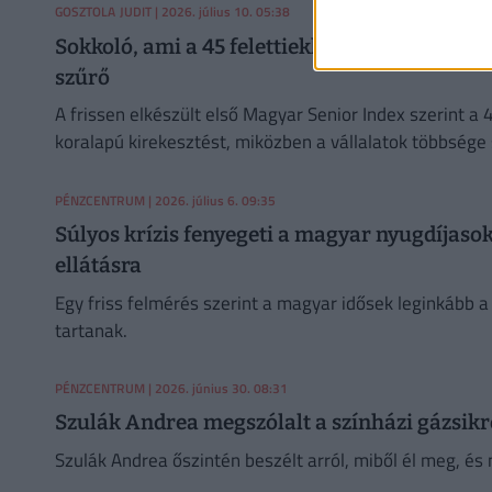
GOSZTOLA JUDIT
| 2026. július 10. 05:38
Sokkoló, ami a 45 felettiekkel történik a mu
szűrő
A frissen elkészült első Magyar Senior Index szerint a 
koralapú kirekesztést, miközben a vállalatok többség
utódlási folyamatokra nincs felkészülve.
PÉNZCENTRUM
| 2026. július 6. 09:35
Súlyos krízis fenyegeti a magyar nyugdíjasoka
ellátásra
Egy friss felmérés szerint a magyar idősek leginkább 
tartanak.
PÉNZCENTRUM
| 2026. június 30. 08:31
Szulák Andrea megszólalt a színházi gázsikr
Szulák Andrea őszintén beszélt arról, miből él meg, és 