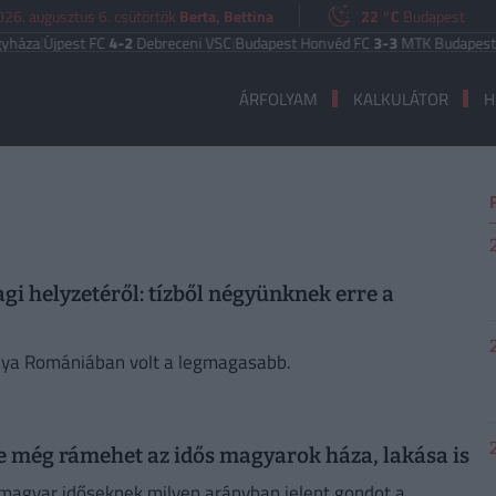
026. augusztus 6. csütörtök
Berta, Bettina
22 °C
Budapest
áza
|
Újpest FC
4-2
Debreceni VSC
|
Budapest Honvéd FC
3-3
MTK Budapest
U
ÁRFOLYAM
KALKULÁTOR
H
i helyzetéről: tízből négyünknek erre a
nya Romániában volt a legmagasabb.
re még rámehet az idős magyarok háza, lakása is
a magyar időseknek milyen arányban jelent gondot a