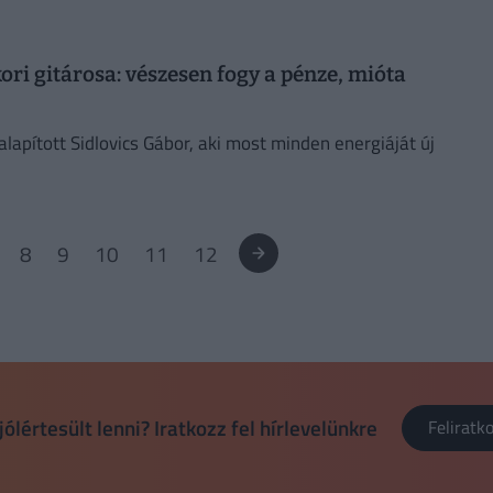
ori gitárosa: vészesen fogy a pénze, mióta
lapított Sidlovics Gábor, aki most minden energiáját új
8
9
10
11
12
jólértesült lenni? Iratkozz fel hírlevelünkre
Felirat