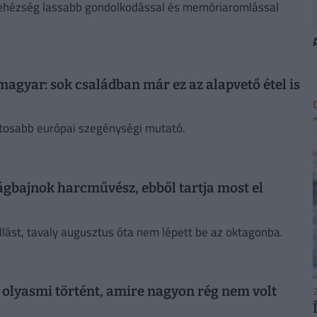
 nehézség lassabb gondolkodással és memóriaromlással
magyar: sok családban már ez az alapvető étel is
ntosabb európai szegénységi mutató.
lágbajnok harcművész, ebből tartja most el
 állást, tavaly augusztus óta nem lépett be az oktagonba.
olyasmi történt, amire nagyon rég nem volt
2