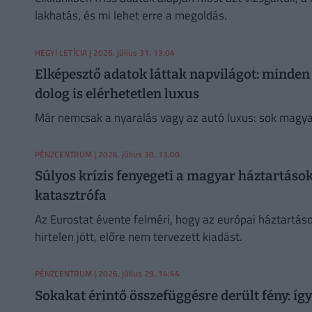
lakhatás, és mi lehet erre a megoldás.
HEGYI LETÍCIA
| 2026. július 31. 13:04
Elképesztő adatok láttak napvilágot: minde
dolog is elérhetetlen luxus
Már nemcsak a nyaralás vagy az autó luxus: sok magya
PÉNZCENTRUM
| 2026. július 30. 13:00
Súlyos krízis fenyegeti a magyar háztartásoka
katasztrófa
Az Eurostat évente felméri, hogy az európai háztartá
hirtelen jött, előre nem tervezett kiadást.
PÉNZCENTRUM
| 2026. július 29. 14:44
Sokakat érintő összefüggésre derült fény: így