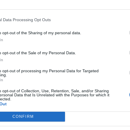
zakadt ketté Magyarország az elmúlt 15 évben
2
ok részesedése tovább nőtt, miközben az alacsonyabb
l Data Processing Opt Outs
o opt-out of the Sharing of my personal data.
In
 kevesen merik kimondani: a közösségi média
o opt-out of the Sale of my Personal Data.
tesz mindez a mentális egészségünkkel? Pszichológust
In
to opt-out of processing my Personal Data for Targeted
ing.
In
o opt-out of Collection, Use, Retention, Sale, and/or Sharing
i támogatás: ezek a feltételek, így kell
ersonal Data that Is Unrelated with the Purposes for which it
lected.
Out
dkívüli támogatást nyújtani az időszakosan vagy tartósan
CONFIRM