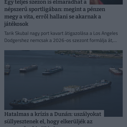
Egy teljes szezon is elmaradhat a
népszerű sportligában: megint a pénzen
megy a vita, erről hallani se akarnak a
játékosok
Tarik Skubal nagy port kavart átigazolása a Los Angeles
Dodgershez nemcsak a 2026-os szezont formálja át,
hanem a liga jövőjét is alapjaiban rengetheti meg.
Hatalmas a krízis a Dunán: uszályokat
süllyesztenek el, hogy elkerüljék az