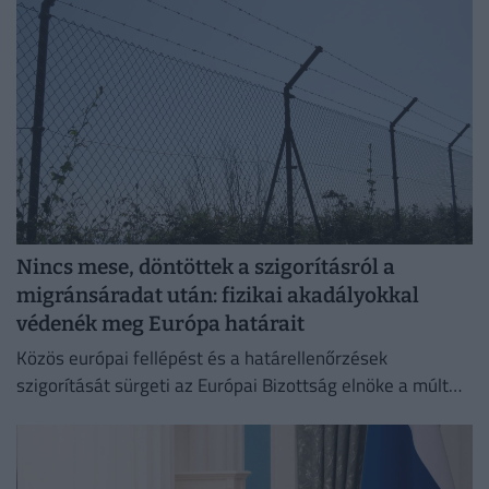
Nincs mese, döntöttek a szigorításról a
migránsáradat után: fizikai akadályokkal
védenék meg Európa határait
Közös európai fellépést és a határellenőrzések
szigorítását sürgeti az Európai Bizottság elnöke a múlt
heti ceutai migrációs válság nyomán.