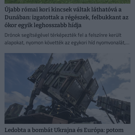
Újabb római kori kincsek váltak láthatóvá a
Dunában: izgatottak a régészek, felbukkant az
ókor egyik leghosszabb hídja
Drónok segítségével térképezték fel a felszínre került
alapokat, nyomon követték az egykori híd nyomvonalát,
és felmérték a szerkezeti elemek állapotát.
Ledobta a bombát Ukrajna és Európa: potom