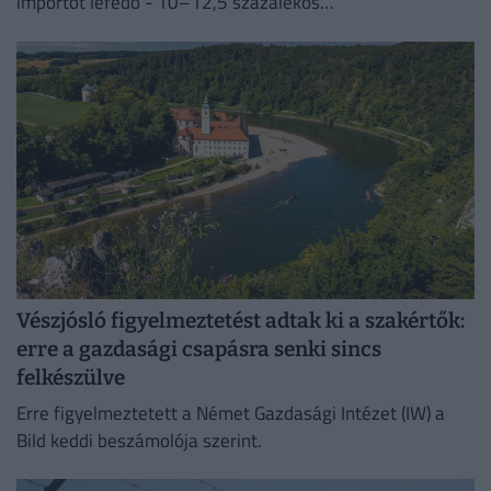
importot lefedő - 10–12,5 százalékos
vámintézkedéseket Washington a kényszermunka elleni
fellépéssel indokolja.
Vészjósló figyelmeztetést adtak ki a szakértők:
erre a gazdasági csapásra senki sincs
felkészülve
Erre figyelmeztetett a Német Gazdasági Intézet (IW) a
Bild keddi beszámolója szerint.