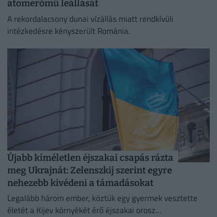
atomerőmű leállását
A rekordalacsony dunai vízállás miatt rendkívüli
intézkedésre kényszerült Románia.
Újabb kíméletlen éjszakai csapás rázta
meg Ukrajnát: Zelenszkij szerint egyre
nehezebb kivédeni a támadásokat
Legalább három ember, köztük egy gyermek vesztette
életét a Kijev környékét érő éjszakai orosz