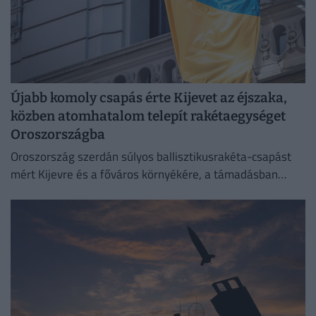
Újabb komoly csapás érte Kijevet az éjszaka,
közben atomhatalom telepít rakétaegységet
Oroszországba
Oroszország szerdán súlyos ballisztikusrakéta-csapást
mért Kijevre és a főváros környékére, a támadásban
legalább 17 ember életét vesztette.