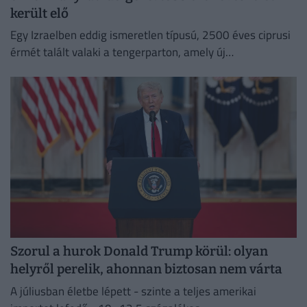
került elő
Egy Izraelben eddig ismeretlen típusú, 2500 éves ciprusi
érmét talált valaki a tengerparton, amely új
információkkal szolgálhat a perzsa kori földközi-tengeri
kereskedelemről.
Szorul a hurok Donald Trump körül: olyan
helyről perelik, ahonnan biztosan nem várta
A júliusban életbe lépett - szinte a teljes amerikai