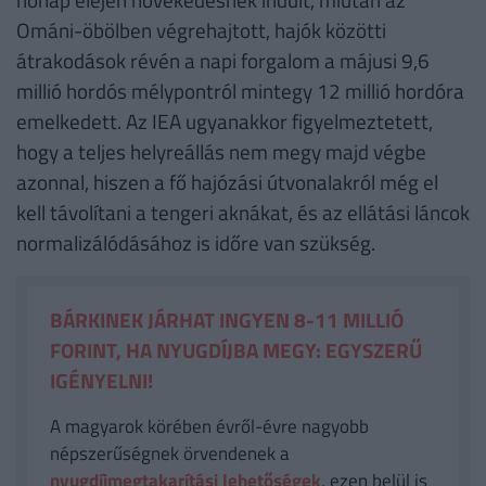
Ománi-öbölben végrehajtott, hajók közötti
átrakodások révén a napi forgalom a májusi 9,6
millió hordós mélypontról mintegy 12 millió hordóra
emelkedett. Az IEA ugyanakkor figyelmeztetett,
hogy a teljes helyreállás nem megy majd végbe
azonnal, hiszen a fő hajózási útvonalakról még el
kell távolítani a tengeri aknákat, és az ellátási láncok
normalizálódásához is időre van szükség.
BÁRKINEK JÁRHAT INGYEN 8-11 MILLIÓ
FORINT, HA NYUGDÍJBA MEGY: EGYSZERŰ
IGÉNYELNI!
A magyarok körében évről-évre nagyobb
népszerűségnek örvendenek a
nyugdíjmegtakarítási lehetőségek
, ezen belül is