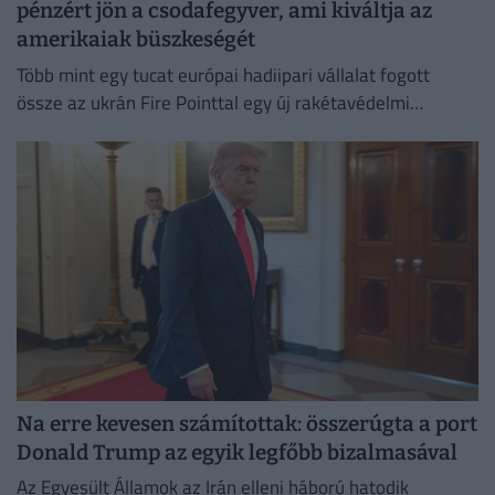
pénzért jön a csodafegyver, ami kiváltja az
amerikaiak büszkeségét
Több mint egy tucat európai hadiipari vállalat fogott
össze az ukrán Fire Pointtal egy új rakétavédelmi
rendszer kifejlesztésére.
Na erre kevesen számítottak: összerúgta a port
Donald Trump az egyik legfőbb bizalmasával
Az Egyesült Államok az Irán elleni háború hatodik