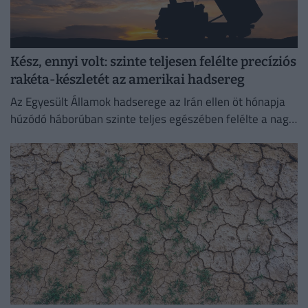
Kész, ennyi volt: szinte teljesen felélte precíziós
rakéta-készletét az amerikai hadsereg
Az Egyesült Államok hadserege az Irán ellen öt hónapja
húzódó háborúban szinte teljes egészében felélte a nagy
hatótávolságú precíziós rakétáinak globális készletét.