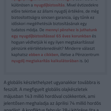
különösen a
nyugdíjbiztosítás
. Mivel évtizedekre
előre tekintve az állami nyugdíj értékére, de még
biztosítottságra sincsen garancia, úgy tűnik ez
időskori megélhetésük biztosításának egy
tudatos módja. De
mennyi pénzhez is juthatunk
egy nyugdíjbiztosítással 65 éves korunkban
és
hogyan védhetjük ki egy ilyen megtakarítással
pénzünk elértéktelenedését? Minderre választ
kaphatsz
ebben a cikkben
, illetve a Pénzcentrum
nyugdíj megtakarítás kalkulátorában
is. (x)
A globális készlethelyzet ugyanakkor továbbra is
feszült. A megfigyelt globális olajkészletek
májusban 143 millió hordóval csökkentek, ami
jelentősen meghaladja az áprilisi 74 millió hordós
apadást. A konfliktus február 28-i kitörése óta a