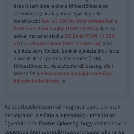
éves futamidőre, akkor a törlesztőrészletek
szerinti rangsor alapján az egyik legjobb
konstrukciót
havi 42 386
forintos törlesztővel a
Raiffeisen Bank nyújtja (THM 10,35%),
de nem
sokkal marad el ettől a
CIB Bank (THM 11,29%-
ot)
és a
MagNet Bank (THM 11.68%-ot)
ígérő
ajánlata sem. További bankok ajánlataiért, illetve
a konstrukciók pontos részleteiért (THM,
törlesztőrészlet, visszafizetendő összeg, stb.)
keresd fel a
Pénzcentrum megújult személyi
kölcsön kalkulátorát.
(x)
Az adatbejelentésen túl meghatározott okiratok
benyújtását is előírja a jogszabály - emeli ki az
ügyvédi iroda. Fontos újdonság, hogy valamennyi, a
cégjegyzékben szereplő magyarországi lakóhellyel