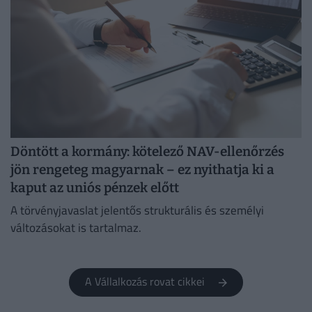
Döntött a kormány: kötelező NAV-ellenőrzés
jön rengeteg magyarnak – ez nyithatja ki a
kaput az uniós pénzek előtt
A törvényjavaslat jelentős strukturális és személyi
változásokat is tartalmaz.
A Vállalkozás rovat cikkei