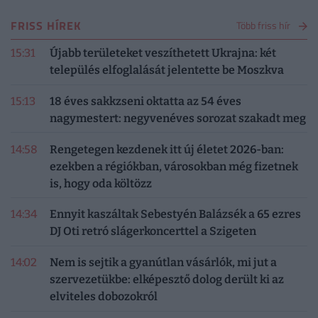
FRISS HÍREK
Több friss hír
15:31
Újabb területeket veszíthetett Ukrajna: két
település elfoglalását jelentette be Moszkva
15:13
18 éves sakkzseni oktatta az 54 éves
nagymestert: negyvenéves sorozat szakadt meg
14:58
Rengetegen kezdenek itt új életet 2026-ban:
ezekben a régiókban, városokban még fizetnek
is, hogy oda költözz
14:34
Ennyit kaszáltak Sebestyén Balázsék a 65 ezres
DJ Oti retró slágerkoncerttel a Szigeten
14:02
Nem is sejtik a gyanútlan vásárlók, mi jut a
szervezetükbe: elképesztő dolog derült ki az
elviteles dobozokról