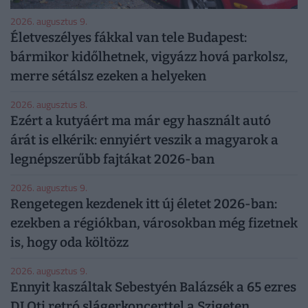
2026. augusztus 9.
Életveszélyes fákkal van tele Budapest:
bármikor kidőlhetnek, vigyázz hová parkolsz,
merre sétálsz ezeken a helyeken
2026. augusztus 8.
Ezért a kutyáért ma már egy használt autó
árát is elkérik: ennyiért veszik a magyarok a
legnépszerűbb fajtákat 2026-ban
2026. augusztus 9.
Rengetegen kezdenek itt új életet 2026-ban:
ezekben a régiókban, városokban még fizetnek
is, hogy oda költözz
2026. augusztus 9.
Ennyit kaszáltak Sebestyén Balázsék a 65 ezres
DJ Oti retró slágerkoncerttel a Szigeten