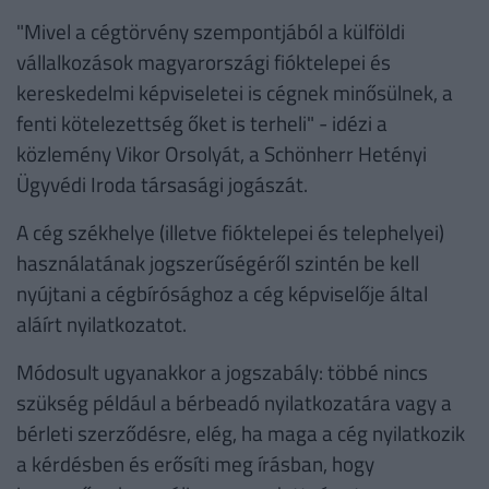
"Mivel a cégtörvény szempontjából a külföldi
vállalkozások magyarországi fióktelepei és
kereskedelmi képviseletei is cégnek minősülnek, a
fenti kötelezettség őket is terheli" - idézi a
közlemény Vikor Orsolyát, a Schönherr Hetényi
Ügyvédi Iroda társasági jogászát.
A cég székhelye (illetve fióktelepei és telephelyei)
használatának jogszerűségéről szintén be kell
nyújtani a cégbírósághoz a cég képviselője által
aláírt nyilatkozatot.
Módosult ugyanakkor a jogszabály: többé nincs
szükség például a bérbeadó nyilatkozatára vagy a
bérleti szerződésre, elég, ha maga a cég nyilatkozik
a kérdésben és erősíti meg írásban, hogy