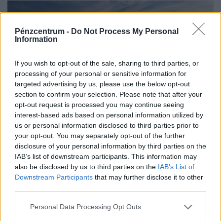
Pénzcentrum -
Do Not Process My Personal
Information
If you wish to opt-out of the sale, sharing to third parties, or
processing of your personal or sensitive information for
targeted advertising by us, please use the below opt-out
section to confirm your selection. Please note that after your
opt-out request is processed you may continue seeing
interest-based ads based on personal information utilized by
Brutális összeget fizet vissza az állam több
us or personal information disclosed to third parties prior to
your opt-out. You may separately opt-out of the further
magyar cégnek is: ezt a teljes magyar
disclosure of your personal information by third parties on the
költségvetés megérzi
IAB’s list of downstream participants. This information may
A különadó az elmúlt években több ágazat, köztük az
also be disclosed by us to third parties on the
IAB’s List of
Downstream Participants
that may further disclose it to other
olajipar, a vegyipar és az építőanyag-gyártás szereplőit is
third parties.
érzékenyen érintette.
Personal Data Processing Opt Outs