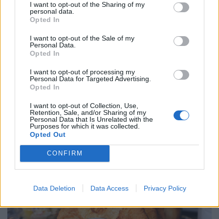
I want to opt-out of the Sharing of my
personal data.
Opted In
I want to opt-out of the Sale of my
Personal Data.
Opted In
I want to opt-out of processing my
Personal Data for Targeted Advertising.
Opted In
Filmgyártással foglalkozó céget fülelt le a NAV:
I want to opt-out of Collection, Use,
Retention, Sale, and/or Sharing of my
nem csak a sztori, a számlák is fiktívek voltak -
Personal Data that Is Unrelated with the
174 millió forint adót csaltak el
Purposes for which it was collected.
Opted Out
A céghálózat népszerű hazai televíziós műsorok
gyártásában volt érdekelt, és az adózásra is sajátos
CONFIRM
forgatókönyvet talált ki.
Data Deletion
Data Access
Privacy Policy