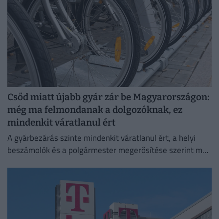
Csőd miatt újabb gyár zár be Magyarországon:
még ma felmondanak a dolgozóknak, ez
mindenkit váratlanul ért
A gyárbezárás szinte mindenkit váratlanul ért, a helyi
beszámolók és a polgármester megerősítése szerint még
a cégvezetés is csak az utolsó pillanatban értesült a
döntésről.