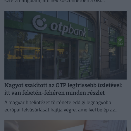
szféra hangulata, aminek köszönhetően a GKI
konjunktúraindexe négy és fél éves csúcsra emelkedett.
Nagyot szakított az OTP legfrissebb üzletével:
itt van feketén-fehéren minden részlet
A magyar hitelintézet története eddigi legnagyobb
európai felvásárlását hajtja végre, amellyel belép az
euróövezetbe, és kiterjeszti jelenlétét a balti piacra.