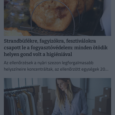
Strandbüfékre, fagyizókra, fesztiválokra
csapott le a fogyasztóvédelem: minden ötödik
helyen gond volt a higiéniával
Az ellenőrzések a nyári szezon legforgalmasabb
helyszíneire koncentráltak, az ellenőrzött egységek 20
százalékánál higiéniai hiányosságot tapasztaltak.