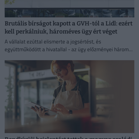
Brutális bírságot kapott a GVH-tól a Lidl: ezért
kell perkálniuk, hároméves ügy ért véget
A vállalat ezúttal elismerte a jogsértést, és
együttműködött a hivatallal - az ügy előzményei három
évre nyúlnak vissza.