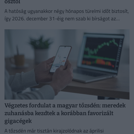
ősztől
A hatóság ugyanakkor négy hónapos türelmi időt biztosít,
így 2026. december 31-éig nem szab ki bírságot az
esetleges hibák miatt.
Végzetes fordulat a magyar tőzsdén: meredek
zuhanásba kezdtek a korábban favorizált
gigacégek
A tőzsdén már tisztán kirajzolódnak az áprilisi