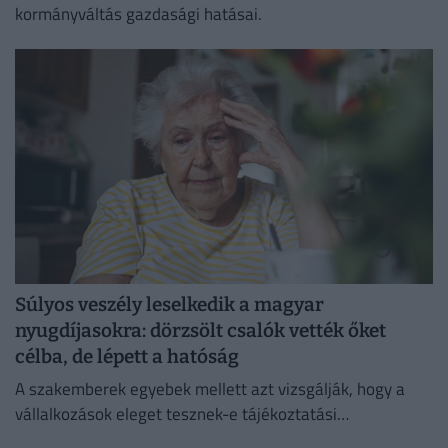
kormányváltás gazdasági hatásai.
Súlyos veszély leselkedik a magyar
nyugdíjasokra: dörzsölt csalók vették őket
célba, de lépett a hatóság
A szakemberek egyebek mellett azt vizsgálják, hogy a
vállalkozások eleget tesznek-e tájékoztatási
kötelezettségüknek.