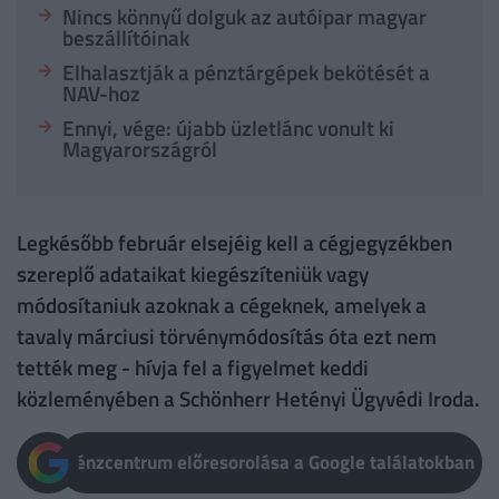
Nincs könnyű dolguk az autóipar magyar
beszállítóinak
Elhalasztják a pénztárgépek bekötését a
NAV-hoz
Ennyi, vége: újabb üzletlánc vonult ki
Magyarországról
Legkésőbb február elsejéig kell a cégjegyzékben
szereplő adataikat kiegészíteniük vagy
módosítaniuk azoknak a cégeknek, amelyek a
tavaly márciusi törvénymódosítás óta ezt nem
tették meg - hívja fel a figyelmet keddi
közleményében a Schönherr Hetényi Ügyvédi Iroda.
Pénzcentrum előresorolása a Google találatokban