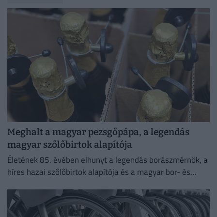
Meghalt a magyar pezsgőpápa, a legendás
magyar szőlőbirtok alapítója
Életének 85. évében elhunyt a legendás borászmérnök, a
híres hazai szőlőbirtok alapítója és a magyar bor- és
pezsgőkultúra meghatározó személyisége.