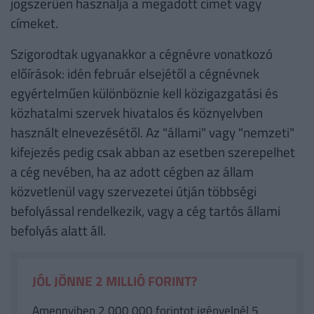
jogszerűen használja a megadott címet vagy
címeket.
Szigorodtak ugyanakkor a cégnévre vonatkozó
előírások: idén február elsejétől a cégnévnek
egyértelműen különböznie kell közigazgatási és
közhatalmi szervek hivatalos és köznyelvben
használt elnevezésétől. Az "állami" vagy "nemzeti"
kifejezés pedig csak abban az esetben szerepelhet
a cég nevében, ha az adott cégben az állam
közvetlenül vagy szervezetei útján többségi
befolyással rendelkezik, vagy a cég tartós állami
befolyás alatt áll.
JÓL JÖNNE 2 MILLIÓ FORINT?
Amennyiben 2 000 000 forintot igényelnél 5