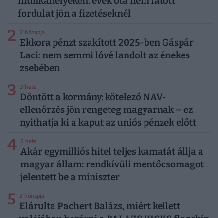
munkahelyeken: évek óta nem látott
fordulat jön a fizetéseknél
2
2 hónapja
Ekkora pénzt szakított 2025-ben Gáspár
Laci: nem semmi lóvé landolt az énekes
zsebében
3
3 hete
Döntött a kormány: kötelező NAV-
ellenőrzés jön rengeteg magyarnak – ez
nyithatja ki a kaput az uniós pénzek előtt
4
2 hete
Akár egymilliós hitel teljes kamatát állja a
magyar állam: rendkívüli mentőcsomagot
jelentett be a miniszter
5
2 hónapja
Elárulta Pachert Balázs, miért kellett