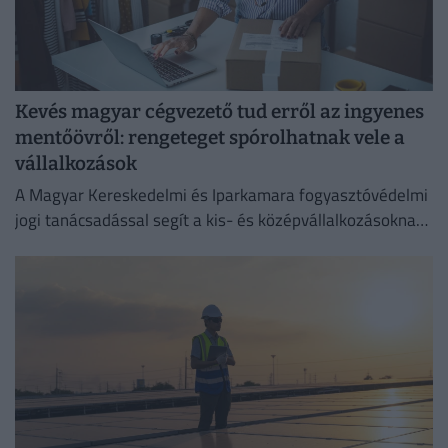
Kevés magyar cégvezető tud erről az ingyenes
mentőövről: rengeteget spórolhatnak vele a
vállalkozások
A Magyar Kereskedelmi és Iparkamara fogyasztóvédelmi
jogi tanácsadással segít a kis- és középvállalkozásoknak
megelőzni a költséges jogsértéseket.