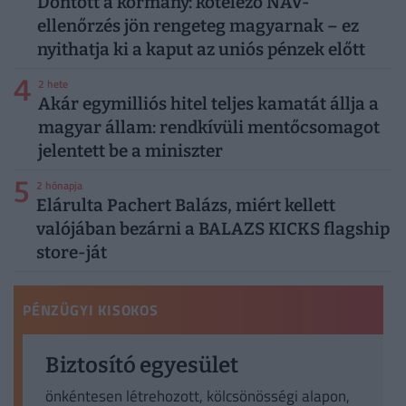
Döntött a kormány: kötelező NAV-
ellenőrzés jön rengeteg magyarnak – ez
nyithatja ki a kaput az uniós pénzek előtt
4
2 hete
Akár egymilliós hitel teljes kamatát állja a
magyar állam: rendkívüli mentőcsomagot
jelentett be a miniszter
5
2 hónapja
Elárulta Pachert Balázs, miért kellett
valójában bezárni a BALAZS KICKS flagship
store-ját
PÉNZÜGYI KISOKOS
Biztosító egyesület
önkéntesen létrehozott, kölcsönösségi alapon,