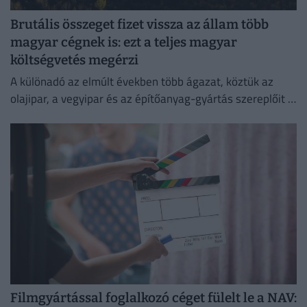
Brutális összeget fizet vissza az állam több
magyar cégnek is: ezt a teljes magyar
költségvetés megérzi
A különadó az elmúlt években több ágazat, köztük az
olajipar, a vegyipar és az építőanyag-gyártás szereplőit is
érzékenyen érintette.
Filmgyártással foglalkozó céget fülelt le a NAV: