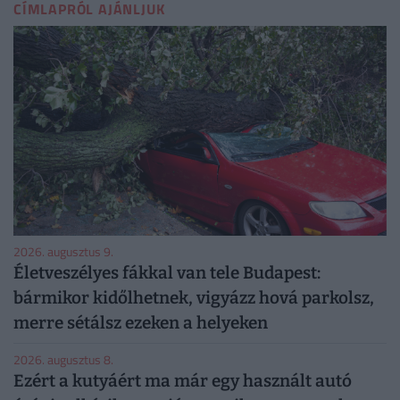
CÍMLAPRÓL AJÁNLJUK
2026. augusztus 9.
Életveszélyes fákkal van tele Budapest:
bármikor kidőlhetnek, vigyázz hová parkolsz,
merre sétálsz ezeken a helyeken
2026. augusztus 8.
Ezért a kutyáért ma már egy használt autó