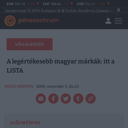
EUR
363.18
-2.23
CHF
388.84
-1.5
USD
314.21
-2.76
szegi TE
|
MTK Budapest
2-3
Puskás Akadémia
|
Zalaegerszegi TE
5-2
Paksi FC
VÁLLALKOZÁS
A legértékesebb magyar márkák: itt a
LISTA
OROSZ MÁRTON
2009. november 5. 04:22
ELŐZMÉNYEK