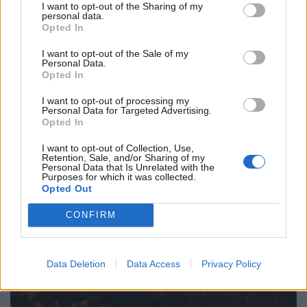
I want to opt-out of the Sharing of my
personal data.
Opted In
I want to opt-out of the Sale of my
Súlyos veszély leselkedik a magyar
Personal Data.
nyugdíjasokra: dörzsölt csalók vették őket
Opted In
célba, de lépett a hatóság
I want to opt-out of processing my
Personal Data for Targeted Advertising.
A szakemberek egyebek mellett azt vizsgálják, hogy a
Opted In
vállalkozások eleget tesznek-e tájékoztatási
kötelezettségüknek.
I want to opt-out of Collection, Use,
Retention, Sale, and/or Sharing of my
Personal Data that Is Unrelated with the
Purposes for which it was collected.
Opted Out
CONFIRM
Data Deletion
Data Access
Privacy Policy