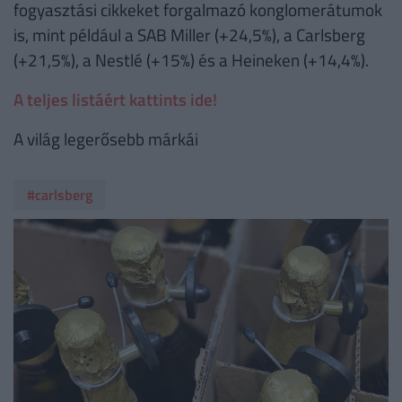
fogyasztási cikkeket forgalmazó konglomerátumok
is, mint például a SAB Miller (+24,5%), a Carlsberg
(+21,5%), a Nestlé (+15%) és a Heineken (+14,4%).
A teljes listáért kattints ide!
A világ legerősebb márkái
#carlsberg