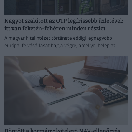
Nagyot szakított az OTP legfrissebb üzletével:
itt van feketén-fehéren minden részlet
A magyar hitelintézet története eddigi legnagyobb
európai felvásárlását hajtja végre, amellyel belép az
euróövezetbe, és kiterjeszti jelenlétét a balti piacra.
Döntött a kormány: kötelező NAV-ellenőrzés