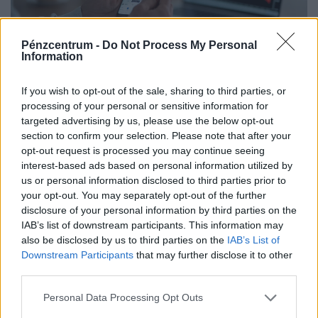
Pénzcentrum -
Do Not Process My Personal
Information
If you wish to opt-out of the sale, sharing to third parties, or
Végzetes fordulat a magyar tőzsdén: meredek
processing of your personal or sensitive information for
zuhanásba kezdtek a korábban favorizált
targeted advertising by us, please use the below opt-out
gigacégek
section to confirm your selection. Please note that after your
A tőzsdén már tisztán kirajzolódnak az áprilisi
opt-out request is processed you may continue seeing
interest-based ads based on personal information utilized by
kormányváltás gazdasági hatásai.
us or personal information disclosed to third parties prior to
your opt-out. You may separately opt-out of the further
disclosure of your personal information by third parties on the
IAB’s list of downstream participants. This information may
also be disclosed by us to third parties on the
IAB’s List of
Downstream Participants
that may further disclose it to other
third parties.
Personal Data Processing Opt Outs