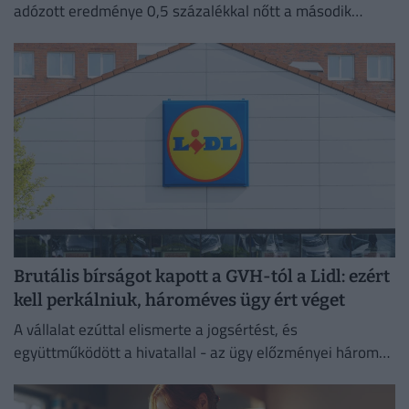
adózott eredménye 0,5 százalékkal nőtt a második
negyedévben 2025 azonos időszakához képest.
Brutális bírságot kapott a GVH-tól a Lidl: ezért
kell perkálniuk, hároméves ügy ért véget
A vállalat ezúttal elismerte a jogsértést, és
együttműködött a hivatallal - az ügy előzményei három
évre nyúlnak vissza.