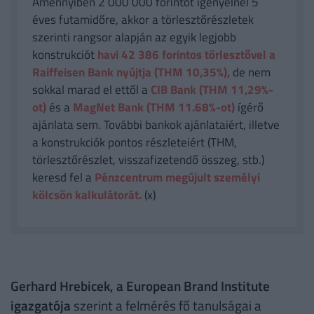
Amennyiben 2 000 000 forintot igényelnél 5
éves futamidőre, akkor a törlesztőrészletek
szerinti rangsor alapján az egyik legjobb
konstrukciót
havi 42 386
forintos törlesztővel a
Raiffeisen Bank nyújtja (THM 10,35%),
de nem
sokkal marad el ettől a
CIB Bank (THM 11,29%-
ot)
és a
MagNet Bank (THM 11.68%-ot)
ígérő
ajánlata sem. További bankok ajánlataiért, illetve
a konstrukciók pontos részleteiért (THM,
törlesztőrészlet, visszafizetendő összeg, stb.)
keresd fel a
Pénzcentrum megújult személyi
kölcsön kalkulátorát.
(x)
Gerhard Hrebicek, a European Brand Institute
igazgatója
szerint a felmérés fő tanulságai a