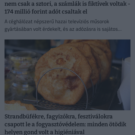
nem csak a sztori, a számlák is fiktívek voltak -
174 millió forint adót csaltak el
A céghálózat népszerű hazai televíziós műsorok
gyártásában volt érdekelt, és az adózásra is sajátos
forgatókönyvet talált ki.
Strandbüfékre, fagyizókra, fesztiválokra
csapott le a fogyasztóvédelem: minden ötödik
helyen gond volt a higiéniával