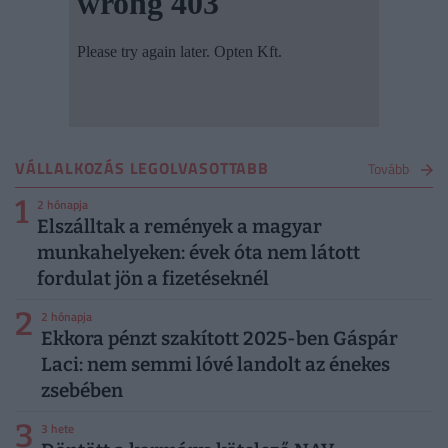
VÁLLALKOZÁS LEGOLVASOTTABB
Tovább
1
2 hónapja
Elszálltak a remények a magyar
munkahelyeken: évek óta nem látott
fordulat jön a fizetéseknél
2
2 hónapja
Ekkora pénzt szakított 2025-ben Gáspár
Laci: nem semmi lóvé landolt az énekes
zsebében
3
3 hete