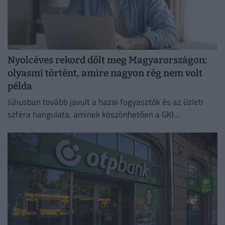
Nyolcéves rekord dőlt meg Magyarországon:
olyasmi történt, amire nagyon rég nem volt
példa
Júliusban tovább javult a hazai fogyasztók és az üzleti
szféra hangulata, aminek köszönhetően a GKI
konjunktúraindexe négy és fél éves csúcsra emelkedett.