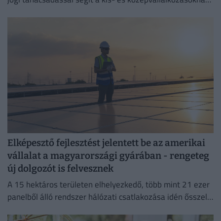
megelőzni a költséges jogsértéseket.
Elképesztő fejlesztést jelentett be az amerikai
vállalat a magyarországi gyárában - rengeteg
új dolgozót is felvesznek
A 15 hektáros területen elhelyezkedő, több mint 21 ezer
panelből álló rendszer hálózati csatlakozása idén ősszel
várható.