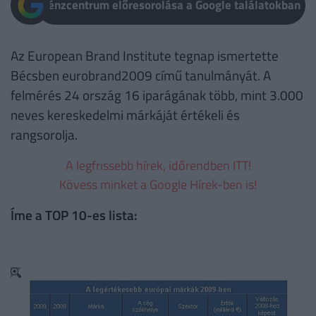
Pénzcentrum előresorolása a Google találatokban
Az European Brand Institute tegnap ismertette
Bécsben eurobrand2009 című tanulmányát. A
felmérés 24 ország 16 iparágának több, mint 3.000
neves kereskedelmi márkáját értékeli és
rangsorolja.
A legfrissebb hírek, időrendben ITT!
Kövess minket a Google Hírek-ben is!
Íme a TOP 10-es lista: