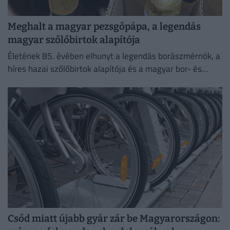
Meghalt a magyar pezsgőpápa, a legendás
magyar szőlőbirtok alapítója
Életének 85. évében elhunyt a legendás borászmérnök, a
híres hazai szőlőbirtok alapítója és a magyar bor- és
pezsgőkultúra meghatározó személyisége.
Csőd miatt újabb gyár zár be Magyarországon: