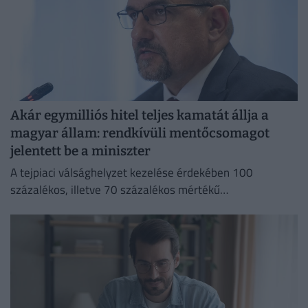
Akár egymilliós hitel teljes kamatát állja a
magyar állam: rendkívüli mentőcsomagot
jelentett be a miniszter
A tejpiaci válsághelyzet kezelése érdekében 100
százalékos, illetve 70 százalékos mértékű
kamattámogatást hirdetett Bóna Szabolcs