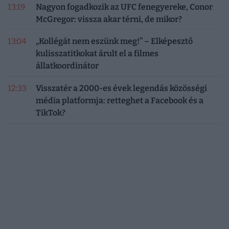
13:19
Nagyon fogadkozik az UFC fenegyereke, Conor
McGregor: vissza akar térni, de mikor?
13:04
„Kollégát nem eszünk meg!” – Elképesztő
kulisszatitkokat árult el a filmes
állatkoordinátor
12:33
Visszatér a 2000-es évek legendás közösségi
média platformja: retteghet a Facebook és a
TikTok?