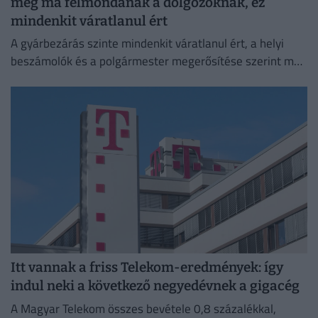
még ma felmondanak a dolgozóknak, ez
mindenkit váratlanul ért
A gyárbezárás szinte mindenkit váratlanul ért, a helyi
beszámolók és a polgármester megerősítése szerint még
a cégvezetés is csak az utolsó pillanatban értesült a
döntésről.
Itt vannak a friss Telekom-eredmények: így
indul neki a következő negyedévnek a gigacég
A Magyar Telekom összes bevétele 0,8 százalékkal,