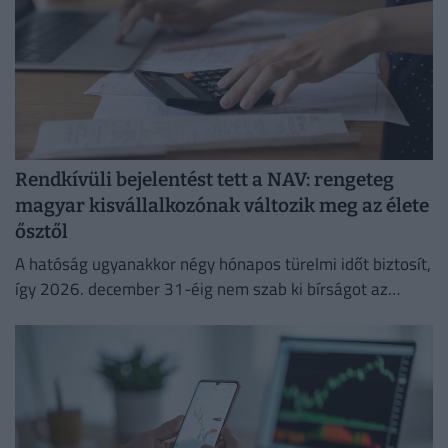
Rendkívüli bejelentést tett a NAV: rengeteg
magyar kisvállalkozónak változik meg az élete
ősztől
A hatóság ugyanakkor négy hónapos türelmi időt biztosít,
így 2026. december 31-éig nem szab ki bírságot az
esetleges hibák miatt.