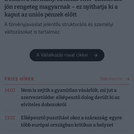
jön rengeteg magyarnak – ez nyithatja ki a
kaput az uniós pénzek előtt
A törvényjavaslat jelentős strukturális és személyi
változásokat is tartalmaz.
A Vállalkozás rovat cikkei
FRISS HÍREK
Több friss hír
14:02
Nem is sejtik a gyanútlan vásárlók, mi jut a
szervezetükbe: elképesztő dolog derült ki az
elviteles dobozokról
13:32
Elképesztő pusztítást okoz a szárazság: egyre
több európai országban kritikus a helyzet