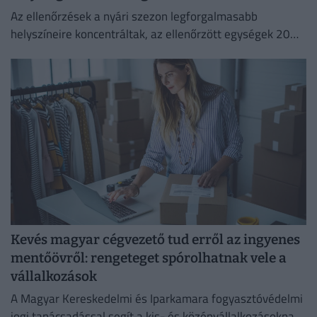
Az ellenőrzések a nyári szezon legforgalmasabb
helyszíneire koncentráltak, az ellenőrzött egységek 20
százalékánál higiéniai hiányosságot tapasztaltak.
Kevés magyar cégvezető tud erről az ingyenes
mentőövről: rengeteget spórolhatnak vele a
vállalkozások
A Magyar Kereskedelmi és Iparkamara fogyasztóvédelmi
jogi tanácsadással segít a kis- és középvállalkozásoknak