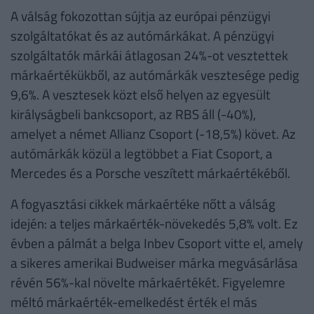
A válság fokozottan sújtja az európai pénzügyi
szolgáltatókat és az autómárkákat. A pénzügyi
szolgáltatók márkái átlagosan 24%-ot vesztettek
márkaértékükből, az autómárkák vesztesége pedig
9,6%. A vesztesek közt első helyen az egyesült
királyságbeli bankcsoport, az RBS áll (-40%),
amelyet a német Allianz Csoport (-18,5%) követ. Az
autómárkák közül a legtöbbet a Fiat Csoport, a
Mercedes és a Porsche veszített márkaértékéből.
A fogyasztási cikkek márkaértéke nőtt a válság
idején: a teljes márkaérték-növekedés 5,8% volt. Ez
évben a pálmát a belga Inbev Csoport vitte el, amely
a sikeres amerikai Budweiser márka megvásárlása
révén 56%-kal növelte márkaértékét. Figyelemre
méltó márkaérték-emelkedést érték el más