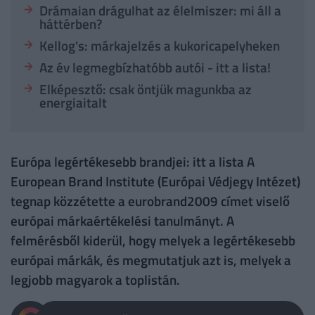
Drámaian drágulhat az élelmiszer: mi áll a
háttérben?
Kellog's: márkajelzés a kukoricapelyheken
Az év legmegbízhatóbb autói - itt a lista!
Elképesztő: csak öntjük magunkba az
energiaitalt
Európa legértékesebb brandjei: itt a lista A
European Brand Institute (Európai Védjegy Intézet)
tegnap közzétette a eurobrand2009 címet viselő
európai márkaértékelési tanulmányt. A
felmérésből kiderül, hogy melyek a legértékesebb
európai márkák, és megmutatjuk azt is, melyek a
legjobb magyarok a toplistán.