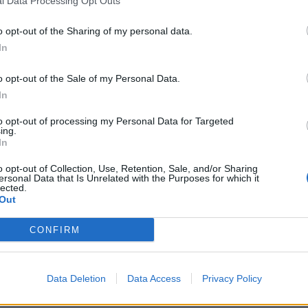
December 13.
A hegedű nemzetközi napja
l Data Processing Opt Outs
2
December 14.
Sopron napja (A hűség napja)
o opt-out of the Sharing of my personal data.
In
December 15.
A tea világnapja
o opt-out of the Sale of my Personal Data.
December 15.
A ronda karácsonyi pulcsik napja
2
In
December 16.
A magyar kórusok napja
to opt-out of processing my Personal Data for Targeted
ing.
December 18.
Az emigránsok nemzetközi napja
In
December 18.
A nemzetiségek napja
o opt-out of Collection, Use, Retention, Sale, and/or Sharing
2
ersonal Data that Is Unrelated with the Purposes for which it
Magyarországon
lected.
Out
December 20.
Advent (4.)
CONFIRM
December 20.
A szolidaritás nemzetközi napja
December 20.
Sangría nap
Data Deletion
Data Access
Privacy Policy
December 24.
Szenteste