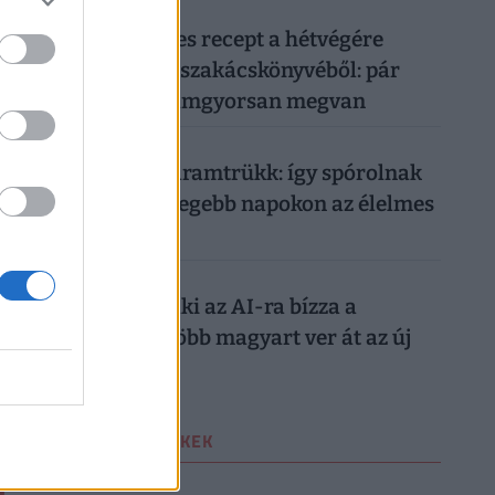
026. augusztus 8.
Két olcsó húsmentes recept a hétvégére
Frank Júlia filléres szakácskönyvéből: pár
száz forintból, villámgyorsan megvan
026. augusztus 7.
Működik a legális áramtrükk: így spórolnak
tízezreket a legmelegebb napokon az élelmes
magyarok
026. augusztus 7.
Nagyon ráfázhat, aki az AI-ra bízza a
nyaralását: egyre több magyart ver át az új
digitális trend
LEGOLVASOTTABB CIKKEK
1
VÁSÁRLÁS
| 4 hete