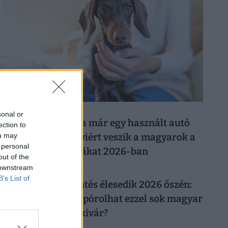
026. augusztus 8.
sonal or
Ezért a kutyáért ma már egy használt autó
ection to
ou may
árát is elkérik: ennyiért veszik a magyarok a
 personal
legnépszerűbb fajtákat 2026-ban
out of the
 downstream
026. augusztus 7.
B’s List of
Újabb rezsicsökkentés élesedik 2026 őszén:
tényleg tízezreket spórolhat ezzel sok magyar
háztulaj, aki most kivár?