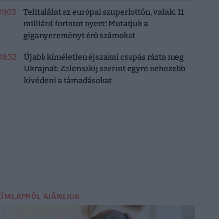
09:03
Telitalálat az európai szuperlottón, valaki 11
milliárd forintot nyert! Mutatjuk a
giganyereményt érő számokat
08:32
Újabb kíméletlen éjszakai csapás rázta meg
Ukrajnát: Zelenszkij szerint egyre nehezebb
kivédeni a támadásokat
CÍMLAPRÓL AJÁNLJUK