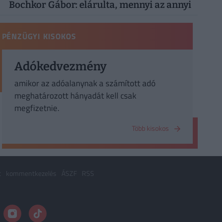
Bochkor Gábor: elárulta, mennyi az annyi
PÉNZÜGYI KISOKOS
Adókedvezmény
amikor az adóalanynak a számított adó
meghatározott hányadát kell csak
megfizetnie.
Több kisokos
t
kommentkezelés
ÁSZF
RSS