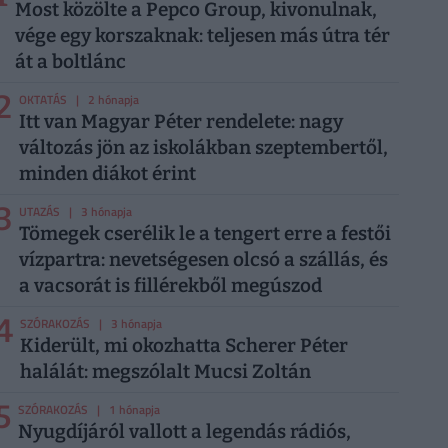
Most közölte a Pepco Group, kivonulnak,
vége egy korszaknak: teljesen más útra tér
át a boltlánc
2
OKTATÁS
| 2 hónapja
Itt van Magyar Péter rendelete: nagy
változás jön az iskolákban szeptembertől,
minden diákot érint
3
UTAZÁS
| 3 hónapja
Tömegek cserélik le a tengert erre a festői
vízpartra: nevetségesen olcsó a szállás, és
a vacsorát is fillérekből megúszod
4
SZÓRAKOZÁS
| 3 hónapja
Kiderült, mi okozhatta Scherer Péter
halálát: megszólalt Mucsi Zoltán
5
SZÓRAKOZÁS
| 1 hónapja
Nyugdíjáról vallott a legendás rádiós,