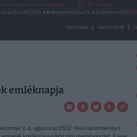
2026. augusztus 8. szombat
László
33 °C
Budapest
as FC
|
Győri ETO FC
4-0
Nyíregyháza
|
Újpest FC
4-2
Debreceni VSC
UEFA EU
ÁRFOLYAM
KALKULÁTOR
H
nek emléknapja
 december 2-a, ugyanis az ENSZ 1949 decemberében
 emberek kizsákmányolását tiltó megállapodást. A jeles