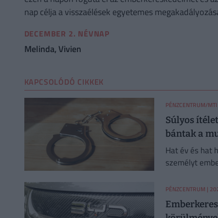
nap célja a visszaélések egyetemes megakadályozása
DECEMBER 2. NÉVNAP
Melinda, Vivien
KAPCSOLÓDÓ CIKKEK
PÉNZCENTRUM/MTI
Súlyos ítéle
bántak a m
Hat év és hat 
személyt ember
közölte a Győri
PÉNZCENTRUM
| 20
Emberkeresk
körülmények