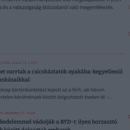
 és a rabszolgaság áldozatairól való megemlékezés.
| 2025. június 12. 21:01
tet varrtak a csicskáztatók nyakába: kegyetlenül
unkásaikkal
hónap börtönbüntetést kapott az a férfi, aki három
telen körülmények között dolgoztatott éveken át –
 Fellebbviteli Főügyészség.
24. december 27. 13:48
edelemmel vádolják a BYD-t: ilyen borzasztó
 között dolgoztak emberek