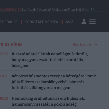
RÓPA LIGA
Benfica
6-1
Heart of Midlothian
|
Thun
3-0
Vikingur Reykjavik
|
PAO
ETIFÓKUSZ
SPORTEREDMÉNYEK
KVÍZ
FRISS HÍREK
Több friss hír
10:28
Riasztó adatok láttak napvilágot: kiderült,
hány magyar vesztette életét a brutális
hőségben
10:02
Két olcsó húsmentes recept a hétvégére Frank
Júlia filléres szakácskönyvéből: pár száz
forintból, villámgyorsan megvan
09:32
Nem sokáig örülhetünk az enyhülésnek:
hamarosan visszatér a pokoli hőség