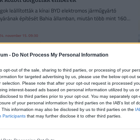
ágok leállították a kínai BYD elektromos járműgyártó
 gyárának építését Bahia államban, miután több mint 160
olgasághoz hasonló" körülmények között találtak.
24. november 15. 09:30
rabszolgatartókra csaptak le Magyarországon:
 adták-vették a melósokat
rum -
Do Not Process My Personal Information
a kényszerített embereket embertelen körülmények között
2
to opt-out of the sale, sharing to third parties, or processing of your per
udapesti hulladékfeldolgozó üzemben.
formation for targeted advertising by us, please use the below opt-out s
r selection. Please note that after your opt-out request is processed y
eing interest-based ads based on personal information utilized by us or
disclosed to third parties prior to your opt-out. You may separately opt-
losure of your personal information by third parties on the IAB’s list of
December 12.
A Heavy Metal & Hard Rock Zene
2
. This information may also be disclosed by us to third parties on the
IA
nemzetközi napja
Participants
that may further disclose it to other third parties.
December 13.
Advent (3.)