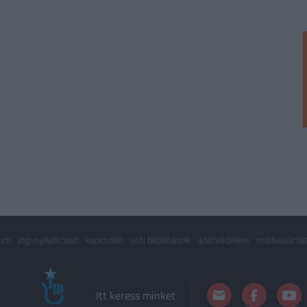
zum
jogi nyilatkozat
kapcsolat
süti beállítások
adatvédelem
médiaajánla
Itt keress minket