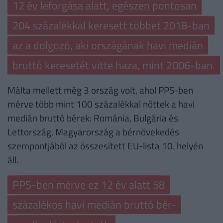
12 év leforgása alatt, egészen pontosan
204 százalékkal keresett többet 2018-ban
az a dolgozó, aki országának havi medián
bruttó keresetét vitte haza, mint 2006-ban.
Málta mellett még 3 ország volt, ahol PPS-ben
mérve több mint 100 százalékkal nőttek a havi
medián bruttó bérek: Románia, Bulgária és
Lettország. Magyarország a bérnövekedés
szempontjából az összesített EU-lista 10. helyén
áll.
PPS-ben mérve ez 12 év alatt 58
százalékos havi medián bruttó bér-