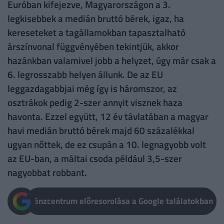
Euróban kifejezve, Magyarországon a 3.
legkisebbek a medián bruttó bérek, igaz, ha
kereseteket a tagállamokban tapasztalható
árszínvonal függvényében tekintjük, akkor
hazánkban valamivel jobb a helyzet, úgy már csak a
6. legrosszabb helyen állunk. De az EU
leggazdagabbjai még így is háromszor, az
osztrákok pedig 2-szer annyit visznek haza
havonta. Ezzel együtt, 12 év távlatában a magyar
havi medián bruttó bérek majd 60 százalékkal
ugyan nőttek, de ez csupán a 10. legnagyobb volt
az EU-ban, a máltai csoda például 3,5-szer
nagyobbat robbant.
Pénzcentrum előresorolása a Google találatokban