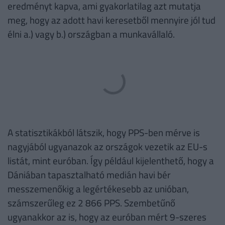
eredményt kapva, ami gyakorlatilag azt mutatja
meg, hogy az adott havi keresetből mennyire jól tud
élni a.) vagy b.) országban a munkavállaló.
A statisztikákból látszik, hogy PPS-ben mérve is
nagyjából ugyanazok az országok vezetik az EU-s
listát, mint euróban. Így például kijelenthető, hogy a
Dániában tapasztalható medián havi bér
messzemenőkig a legértékesebb az unióban,
számszerűleg ez 2 866 PPS. Szembetűnő
ugyanakkor az is, hogy az euróban mért 9-szeres