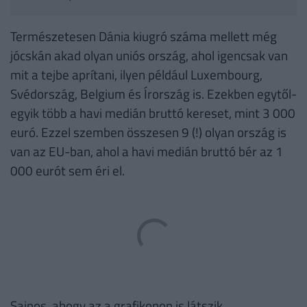
Természetesen Dánia kiugró száma mellett még
jócskán akad olyan uniós ország, ahol igencsak van
mit a tejbe aprítani, ilyen például Luxembourg,
Svédország, Belgium és Írország is. Ezekben egytől-
egyik több a havi medián bruttó kereset, mint 3 000
euró. Ezzel szemben összesen 9 (!) olyan ország is
van az EU-ban, ahol a havi medián bruttó bér az 1
000 eurót sem éri el.
Sajnos, ahogy az a grafikonon is látszik,