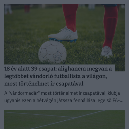
szállítja a rendeléseket.
18 év alatt 39 csapat: alighanem megvan a
legtöbbet vándorló futballista a világon,
most történelmet ír csapatával
A "vándormadár" most történelmet ír csapatával, klubja
ugyanis ezen a hétvégén játssza fennállása legelső FA-
kupa-mérkőzését.