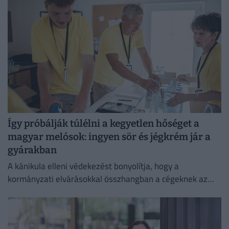
védelmében.
Így próbálják túlélni a kegyetlen hőséget a
magyar melósok: ingyen sör és jégkrém jár a
gyárakban
A kánikula elleni védekezést bonyolítja, hogy a
kormányzati elvárásokkal összhangban a cégeknek az
energiafogyasztásukat is mérsékelniük kell.