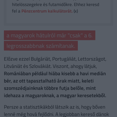
hitelösszegekre és futamidőkre. Ehhez keresd
fel a
Pénzcentrum kalkulátorát.
(x)
a magyarok hátulról már "csak" a 6.
legrosszabbnak számítanak.
Előzve ezzel Bulgáriát, Portugáliát, Lettországot,
Litvániát és Szlovákiát. Viszont, ahogy látjuk,
Romániában például hiába kisebb a havi medián
bér, az ott tapasztalható árak miatt, keleti
szomszédjainknak többre futja belőle, mint
idehaza a magyaroknak, a magyar keresetekből.
Persze a statisztikákból látszik az is, hogy bőven
lenné még hová fejlődni. A legjobban kereső dánok