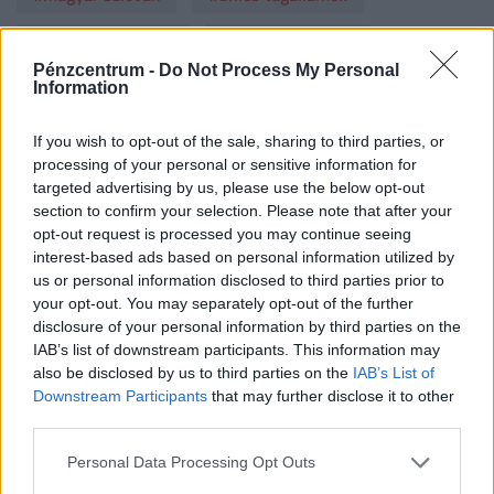
#magyar fizetések
#eurostat adatok
Pénzcentrum -
Do Not Process My Personal
Information
#lettország
#élet ausztriában
NEKED AJÁNLJUK
If you wish to opt-out of the sale, sharing to third parties, or
processing of your personal or sensitive information for
targeted advertising by us, please use the below opt-out
section to confirm your selection. Please note that after your
opt-out request is processed you may continue seeing
interest-based ads based on personal information utilized by
us or personal information disclosed to third parties prior to
your opt-out. You may separately opt-out of the further
disclosure of your personal information by third parties on the
IAB’s list of downstream participants. This information may
also be disclosed by us to third parties on the
IAB’s List of
Downstream Participants
that may further disclose it to other
third parties.
Döbbenetes: 40 millió dolláros
szerződést kaphat az F1-ben Alonso
Personal Data Processing Opt Outs