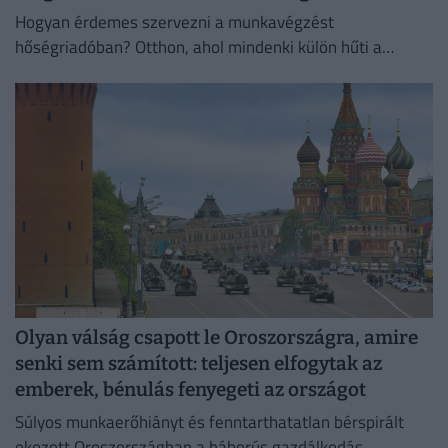
Hogyan érdemes szervezni a munkavégzést
hőségriadóban? Otthon, ahol mindenki külön hűti a
lakását, vagy egy korszerű, energiahatékony
irodaházban, ahol a hűtés központilag működik.
Olyan válság csapott le Oroszországra, amire
senki sem számított: teljesen elfogytak az
emberek, bénulás fenyegeti az országot
Súlyos munkaerőhiányt és fenntarthatatlan bérspirált
okozott Oroszországban a háborús gazdálkodás.