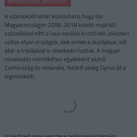
emelkedést jelentett.
A számokból tehát kiolvasható, hogy bár
Magyarországon 2006-2018 között majd 60
százalékkal nőtt a havi medián bruttó bér, eközben
voltak olyan országok, akik ennek a duplájával, sőt
akár a triplájával is növekedni tudtak. A magyar
növekedés mértékéhez egyébként alulról
Csehország és Hollandia, felülről pedig Ciprus áll a
legközelebb.
Az évtized nagy vesztese pedig egyértelműen