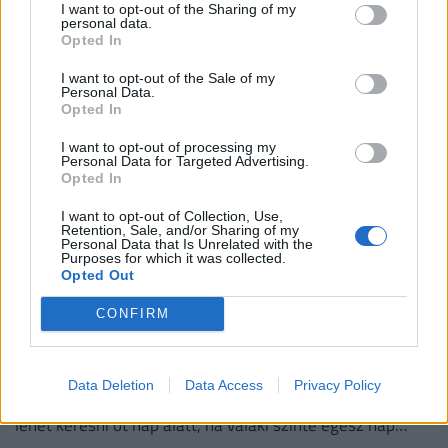
Lapértesülések szerint a kétszeres világbajnok 2027-ig
I want to opt-out of the Sharing of my
personal data.
szóló szerződéshosszabbításban állapodott meg a
Opted In
silverstone-i csapattal.
I want to opt-out of the Sale of my
Personal Data.
Opted In
I want to opt-out of processing my
Personal Data for Targeted Advertising.
Opted In
I want to opt-out of Collection, Use,
Retention, Sale, and/or Sharing of my
Personal Data that Is Unrelated with the
Purposes for which it was collected.
Opted Out
Ennyit keres egy motoros ételfutár
CONFIRM
egyetlen hét alatt 2026-ban Budapesten:
főállásban is durván megéri
Data Deletion
Data Access
Privacy Policy
Egy magyar ételfutár a TikTokon mutatta meg, mennyit
lehet keresni öt nap alatt, ha valaki szinte egész nap