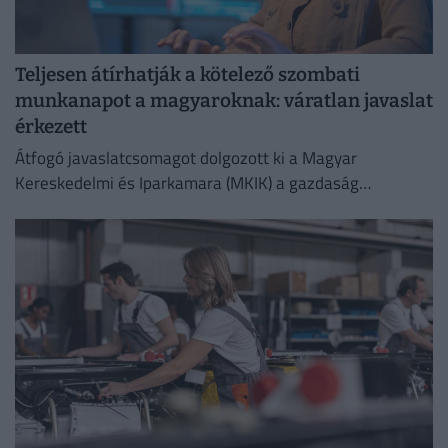
Teljesen átírhatják a kötelező szombati
munkanapot a magyaroknak: váratlan javaslat
érkezett
Átfogó javaslatcsomagot dolgozott ki a Magyar
Kereskedelmi és Iparkamara (MKIK) a gazdaság
működőképességének megőrzése és az energiaválság
kezelése érdekében.