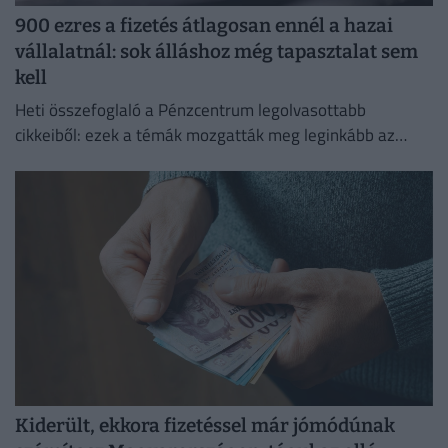
900 ezres a fizetés átlagosan ennél a hazai
vállalatnál: sok álláshoz még tapasztalat sem
kell
Heti összefoglaló a Pénzcentrum legolvasottabb
cikkeiből: ezek a témák mozgatták meg leginkább az
olvasókat.
Kiderült, ekkora fizetéssel már jómódúnak