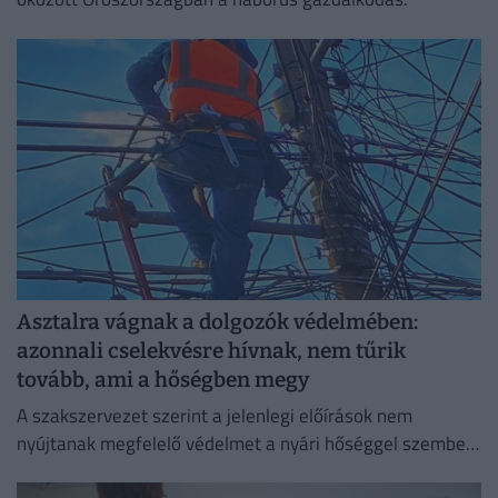
Asztalra vágnak a dolgozók védelmében:
azonnali cselekvésre hívnak, nem tűrik
tovább, ami a hőségben megy
A szakszervezet szerint a jelenlegi előírások nem
nyújtanak megfelelő védelmet a nyári hőséggel szemben,
ezért aláírásgyűjtést indítottak a dolgozók egészségének