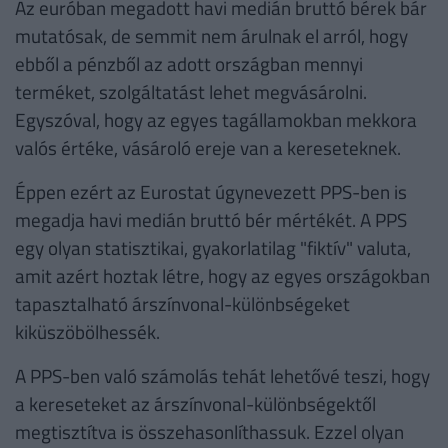
Az euróban megadott havi medián bruttó bérek bár
mutatósak, de semmit nem árulnak el arról, hogy
ebből a pénzből az adott országban mennyi
terméket, szolgáltatást lehet megvásárolni.
Egyszóval, hogy az egyes tagállamokban mekkora
valós értéke, vásároló ereje van a kereseteknek.
Éppen ezért az Eurostat úgynevezett PPS-ben is
megadja havi medián bruttó bér mértékét. A PPS
egy olyan statisztikai, gyakorlatilag "fiktív" valuta,
amit azért hoztak létre, hogy az egyes országokban
tapasztalható árszínvonal-különbségeket
kiküszöbölhessék.
A PPS-ben való számolás tehát lehetővé teszi, hogy
a kereseteket az árszínvonal-különbségektől
megtisztítva is összehasonlíthassuk. Ezzel olyan