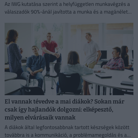
Az IWG kutatása szerint a helyfüggetlen munkavégzés a
válaszadók 90%-ánál javította a munka és a magánélet
egyensúlyát, míg 80%-uk produktívabbnak érzi magát.
El vannak tévedve a mai diákok? Sokan már
csak így hajlandók dolgozni: elképesztő,
milyen elvárásaik vannak
A diákok által legfontosabbnak tartott készségek között
továbbra is a kommunikáció, a problémamegoldás és a