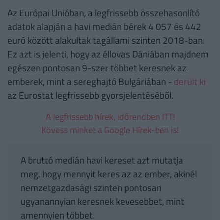
Az Európai Unióban, a legfrissebb összehasonlító
adatok alapján a havi medián bérek 4 057 és 442
euró között alakultak tagállami szinten 2018-ban.
Ez azt is jelenti, hogy az éllovas Dániában majdnem
egészen pontosan 9-szer többet keresnek az
emberek, mint a sereghajtó Bulgáriában -
derült ki
az Eurostat legfrissebb gyorsjelentéséből.
A legfrissebb hírek, időrendben ITT!
Kövess minket a Google Hírek-ben is!
A bruttó medián havi kereset azt mutatja
meg, hogy mennyit keres az az ember, akinél
nemzetgazdasági szinten pontosan
ugyanannyian keresnek kevesebbet, mint
amennyien többet.