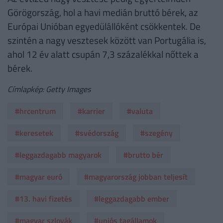
Görögország, hol a havi medián bruttó bérek, az
Európai Unióban egyedülállóként csökkentek. De
szintén a nagy vesztesek között van Portugália is,
ahol 12 év alatt csupán 7,3 százalékkal nőttek a
bérek.
Címlapkép: Getty Images
#hrcentrum
#karrier
#valuta
#keresetek
#svédország
#szegény
#leggazdagabb magyarok
#brutto bér
#magyar euró
#magyarország jobban teljesít
#13. havi fizetés
#leggazdagabb ember
#magyar szlovák
#uniós tagállamok