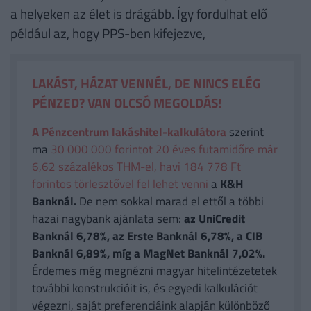
a helyeken az élet is drágább. Így fordulhat elő
például az, hogy PPS-ben kifejezve,
LAKÁST, HÁZAT VENNÉL, DE NINCS ELÉG
PÉNZED? VAN OLCSÓ MEGOLDÁS!
A Pénzcentrum lakáshitel-kalkulátora
szerint
ma
30 000 000 forintot 20 éves futamidőre már
6,62 százalékos THM-el, havi 184 778 Ft
forintos törlesztővel fel lehet venni
a
K&H
Banknál.
De nem sokkal marad el ettől a többi
hazai nagybank ajánlata sem:
az UniCredit
Banknál 6,78%, az Erste Banknál 6,78%, a CIB
Banknál 6,89%, míg a MagNet Banknál 7,02%.
Érdemes még megnézni magyar hitelintézetetek
további konstrukcióit is, és egyedi kalkulációt
végezni, saját preferenciáink alapján különböző