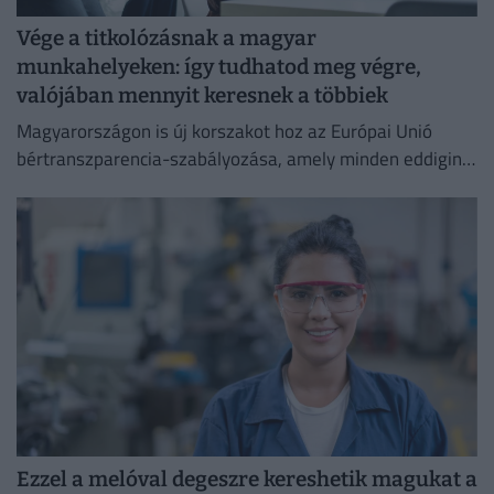
Vége a titkolózásnak a magyar
munkahelyeken: így tudhatod meg végre,
valójában mennyit keresnek a többiek
Magyarországon is új korszakot hoz az Európai Unió
bértranszparencia-szabályozása, amely minden eddiginél
átláthatóbbá teszi a vállalati javadalmazást:
Ezzel a melóval degeszre kereshetik magukat a