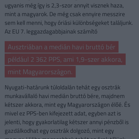
ugyanis még így is 2,3-szor annyit visznek haza,
mint a magyarok. De még csak ennyire messzire
sem kell menni, hogy óriási különbségeket találjunk.
Az EU 7. leggazdagabbjainak számító
Ausztriában a medián havi bruttó bér
például 2 362 PPS, ami 1,9-szer akkora,
mint Magyarországon.
Nyugati-határunk túloldalán tehát egy osztrák
munkavállaló havi medián bruttó bére, majdnem
kétszer akkora, mint egy Magyarországon élőé. És
mivel ez PPS-ben kifejezett adat, egyben azt is
jelenti, hogy gyakorlatilag kétszer annyi pénzből is
gazdálkodhat egy osztrák dolgozó, mint egy