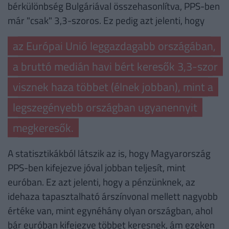
bérkülönbség Bulgáriával összehasonlítva, PPS-ben
már "csak" 3,3-szoros. Ez pedig azt jelenti, hogy
az Európai Unió leggazdagabb országában,
a bruttó medián havi bért keresők 3,3-szor
visznek haza többet (élnek jobban), mint a
legszegényebb országban ugyanennyit
megkeresők.
A statisztikákból látszik az is, hogy Magyarország
PPS-ben kifejezve jóval jobban teljesít, mint
euróban. Ez azt jelenti, hogy a pénzünknek, az
idehaza tapasztalható árszínvonal mellett nagyobb
értéke van, mint egynéhány olyan országban, ahol
bár euróban kifejezve többet keresnek, ám ezeken