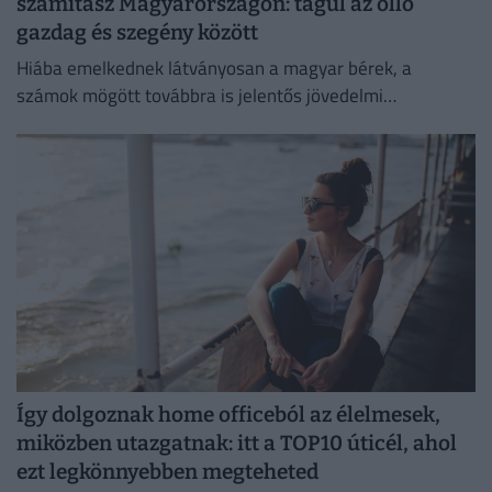
számítasz Magyarországon: tágul az olló
gazdag és szegény között
Hiába emelkednek látványosan a magyar bérek, a
számok mögött továbbra is jelentős jövedelmi
különbségek húzódnak meg.
Így dolgoznak home officeból az élelmesek,
miközben utazgatnak: itt a TOP10 úticél, ahol
ezt legkönnyebben megteheted