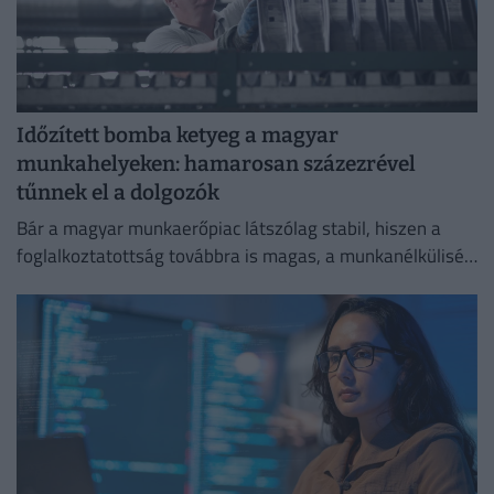
Időzített bomba ketyeg a magyar
munkahelyeken: hamarosan százezrével
tűnnek el a dolgozók
Bár a magyar munkaerőpiac látszólag stabil, hiszen a
foglalkoztatottság továbbra is magas, a munkanélküliség
pedig nem emelkedik drámai mértékben.