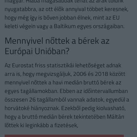
magyar. Hiába magasabbak tehát az árak tőlünk
nyugatabbra, az ott élők annyival többet keresnek,
hogy még így is bőven jobban élnek, mint az EU
keleti végein vagy a Baltikum egyes országaiban.
Mennyivel nőttek a bérek az
Európai Unióban?
Az Eurostat friss statisztikái lehetőséget adnak
arra is, hogy megvizsgáljuk, 2006 és 2018 között
mennyivel nőttek a havi medián bruttó bérek az
egyes tagállamokban. Ebben az időintervallumban
összesen 26 tagállamból vannak adatok, egyedül a
horvátoké hiányoznak. Ezekből pedig kiolvasható,
hogy a bruttó medián bérek tekintetében Máltán
lőttek ki leginkább a fizetések,