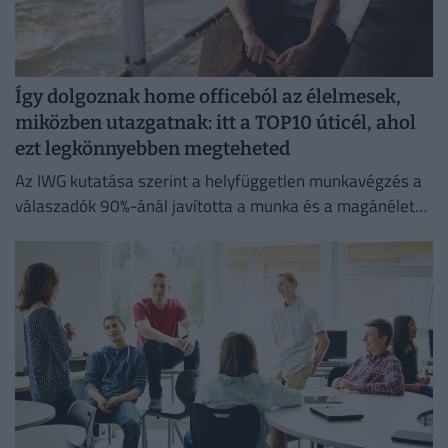
Így dolgoznak home officeból az élelmesek,
miközben utazgatnak: itt a TOP10 úticél, ahol
ezt legkönnyebben megteheted
Az IWG kutatása szerint a helyfüggetlen munkavégzés a
válaszadók 90%-ánál javította a munka és a magánélet
egyensúlyát, míg 80%-uk produktívabbnak érzi magát.