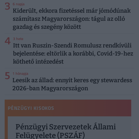
3
6 napja
Kiderült, ekkora fizetéssel már jómódúnak
számítasz Magyarországon: tágul az olló
gazdag és szegény között
4
3 hete
Itt van Ruszin-Szendi Romulusz rendkívüli
bejelentése: eltörlik a korábbi, Covid-19-hez
köthető intézedést
5
1 hónapja
Leesik az állad: ennyit keres egy stewardess
2026-ban Magyarországon
PÉNZÜGYI KISOKOS
Pénzügyi Szervezetek Állami
Felügyelete (PSZÁF)