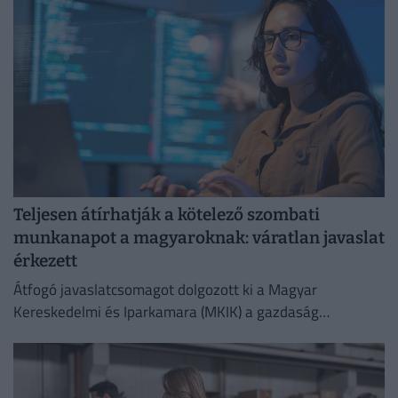
Teljesen átírhatják a kötelező szombati
munkanapot a magyaroknak: váratlan javaslat
érkezett
Átfogó javaslatcsomagot dolgozott ki a Magyar
Kereskedelmi és Iparkamara (MKIK) a gazdaság
működőképességének megőrzése és az energiaválság
kezelése érdekében.