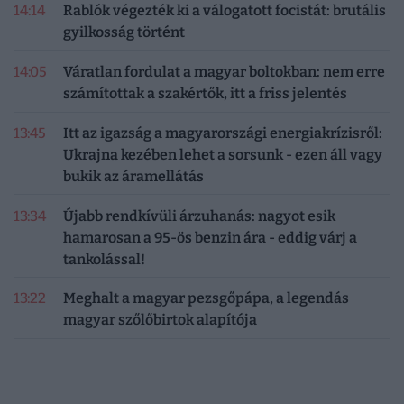
14:14
Rablók végezték ki a válogatott focistát: brutális
gyilkosság történt
14:05
Váratlan fordulat a magyar boltokban: nem erre
számítottak a szakértők, itt a friss jelentés
13:45
Itt az igazság a magyarországi energiakrízisről:
Ukrajna kezében lehet a sorsunk - ezen áll vagy
bukik az áramellátás
13:34
Újabb rendkívüli árzuhanás: nagyot esik
hamarosan a 95-ös benzin ára - eddig várj a
tankolással!
13:22
Meghalt a magyar pezsgőpápa, a legendás
magyar szőlőbirtok alapítója