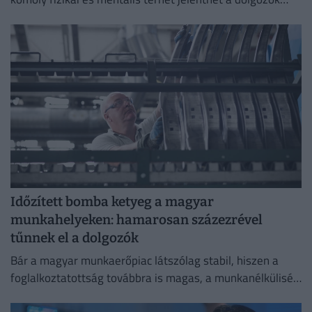
számára.
Időzített bomba ketyeg a magyar
munkahelyeken: hamarosan százezrével
tűnnek el a dolgozók
Bár a magyar munkaerőpiac látszólag stabil, hiszen a
foglalkoztatottság továbbra is magas, a munkanélküliség
pedig nem emelkedik drámai mértékben.