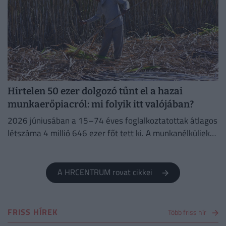
Hirtelen 50 ezer dolgozó tűnt el a hazai
munkaerőpiacról: mi folyik itt valójában?
2026 júniusában a 15–74 éves foglalkoztatottak átlagos
létszáma 4 millió 646 ezer főt tett ki. A munkanélküliek
száma 214 ezer fő, a munkanélküliségi ráta 4,4%...
A HRCENTRUM rovat cikkei
FRISS HÍREK
Több friss hír