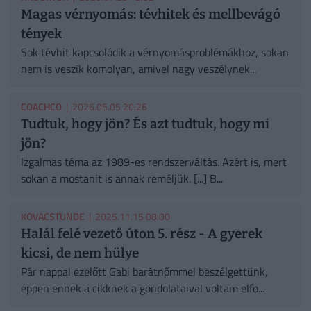
Magas vérnyomás: tévhitek és mellbevágó
tények
Sok tévhit kapcsolódik a vérnyomásproblémákhoz, sokan
nem is veszik komolyan, amivel nagy veszélynek...
COACHCO
| 2026.05.05 20:26
Tudtuk, hogy jön? És azt tudtuk, hogy mi
jön?
Izgalmas téma az 1989-es rendszerváltás. Azért is, mert
sokan a mostanit is annak reméljük. [...] B...
KOVACSTUNDE
| 2025.11.15 08:00
Halál felé vezető úton 5. rész - A gyerek
kicsi, de nem hülye
Pár nappal ezelőtt Gabi barátnőmmel beszélgettünk,
éppen ennek a cikknek a gondolataival voltam elfo...