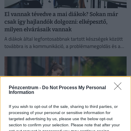
El vannak tévedve a mai diákok? Sokan már
csak így hajlandók dolgozni: elképesztő,
milyen elvárásaik vannak
A diákok által legfontosabbnak tartott készségek között
továbbra is a kommunikáció, a problémamegoldás és a
kritikus gondolkodás vezet.
Pénzcentrum -
Do Not Process My Personal
Information
If you wish to opt-out of the sale, sharing to third parties, or
processing of your personal or sensitive information for
targeted advertising by us, please use the below opt-out
section to confirm your selection. Please note that after your