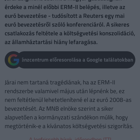
érdeke a minél előbbi ERM-II belépés, illetve az
euró bevezetése - tudósított a Reuters egy mai
euró bevezetésről szóló konferenciáról. A sikeres
csatlakozás feltétele a költségvetési konszolidáció,
az államháztartási hiány lefaragása.
Pénzcentrum előresorolása a Google találatokban
Járai nem tartaná tragédiának, ha az ERM-II
rendszerbe valamivel május után lépnénk be, ez
nem feltétlenül lehetetlenítené el az euró 2008-as
bevezetését. Az MNB elnöke szerint a siker
alapvetően a kormányzati szándékon múlik, hogy
megtörténik-e a kívánatos költségvetési szigorítás.
A legfrissebb hírek, időrendben ITT!