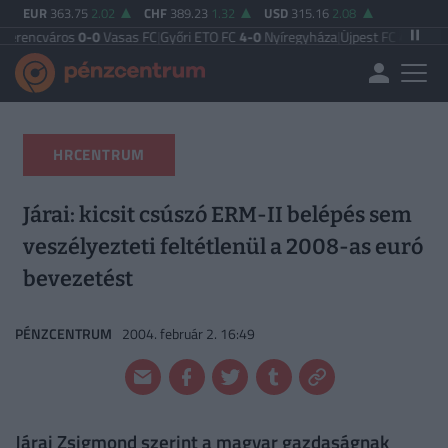
EUR
363.75
2.02
CHF
389.23
1.32
USD
315.16
2.08
ros
0-0
Vasas FC
|
Győri ETO FC
4-0
Nyíregyháza
|
Újpest FC
4-2
Debreceni VS
HRCENTRUM
Járai: kicsit csúszó ERM-II belépés sem
veszélyezteti feltétlenül a 2008-as euró
bevezetést
PÉNZCENTRUM
2004. február 2. 16:49
Járai Zsigmond szerint a magyar gazdaságnak