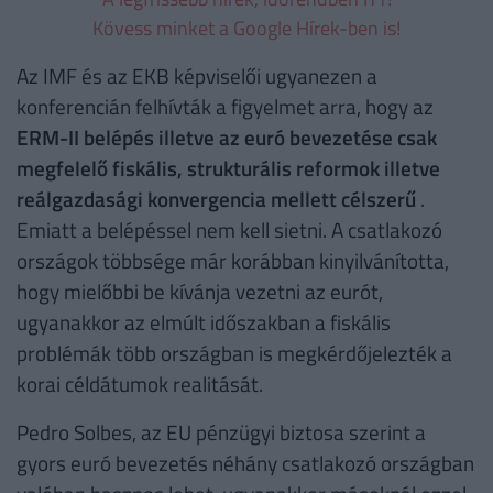
Kövess minket a Google Hírek-ben is!
Az IMF és az EKB képviselői ugyanezen a
konferencián felhívták a figyelmet arra, hogy az
ERM-II belépés illetve az euró bevezetése csak
megfelelő fiskális, strukturális reformok illetve
reálgazdasági konvergencia mellett célszerű
.
Emiatt a belépéssel nem kell sietni. A csatlakozó
országok többsége már korábban kinyilvánította,
hogy mielőbbi be kívánja vezetni az eurót,
ugyanakkor az elmúlt időszakban a fiskális
problémák több országban is megkérdőjelezték a
korai céldátumok realitását.
Pedro Solbes, az EU pénzügyi biztosa szerint a
gyors euró bevezetés néhány csatlakozó országban