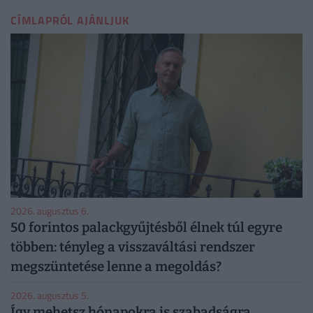
CÍMLAPRÓL AJÁNLJUK
2026. augusztus 6.
50 forintos palackgyűjtésből élnek túl egyre
többen: tényleg a visszaváltási rendszer
megszüntetése lenne a megoldás?
2026. augusztus 5.
Így mehetsz hónapokra is szabadságra