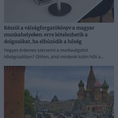
Készül a válságforgatókönyv a magyar
munkahelyeken: erre kötelezhetik a
dolgozókat, ha elhúzódik a hőség
Hogyan érdemes szervezni a munkavégzést
hőségriadóban? Otthon, ahol mindenki külön hűti a
lakását, vagy egy korszerű, energiahatékony
irodaházban, ahol a hűtés központilag működik.