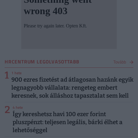
HRCENTRUM LEGOLVASOTTABB
Tovább
1
1 hete
900 ezres fizetést ad átlagosan hazánk egyik
legnagyobb vállalata: rengeteg embert
keresnek, sok álláshoz tapasztalat sem kell
2
4 hete
Így kereshetsz havi 100 ezer forint
pluszpénzt: teljesen legális, bárki élhet a
lehetőséggel