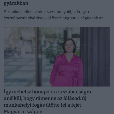
gyárakban
A kánikula elleni védekezést bonyolítja, hogy a
kormányzati elvárásokkal összhangban a cégeknek az
energiafogyasztásukat is mérsékelniük kell.
Így mehetsz hónapokra is szabadságra
anélkül, hogy rámenne az állásod: új
munkahelyi fogás ütötte fel a fejét
Magyarországon