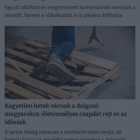
Egy jól időzített és megtervezett karrierszünet nemcsak a
vezetőt, hanem a vállalkozást is új pályára állíthatja.
Kegyetlen hetek várnak a dolgozó
magyarokra: életveszélyes csapdát rejt ez az
időszak
A tartós hőség nemcsak a komfortérzetet rontja, de
komoly fizikai és mentális terhet jelenthet a dolgozók