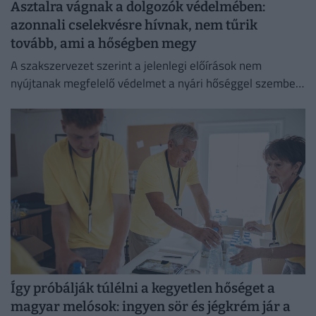
Asztalra vágnak a dolgozók védelmében:
azonnali cselekvésre hívnak, nem tűrik
tovább, ami a hőségben megy
A szakszervezet szerint a jelenlegi előírások nem
nyújtanak megfelelő védelmet a nyári hőséggel szemben,
ezért aláírásgyűjtést indítottak a dolgozók egészségének
védelmében.
Így próbálják túlélni a kegyetlen hőséget a
magyar melósok: ingyen sör és jégkrém jár a