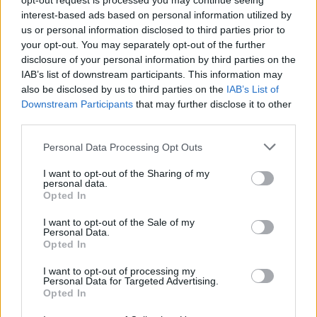
Ér majd valamit a diploma, mire a felvételizők
opt-out request is processed you may continue seeing
interest-based ads based on personal information utilized by
elvégzik az egyetemet? Nem minden papírnak
us or personal information disclosed to third parties prior to
ugyanannyi az értéke
your opt-out. You may separately opt-out of the further
A legnagyobb verseny a marketing, média és PR
disclosure of your personal information by third parties on the
területén figyelhető meg, ahol átlagosan száz feletti
IAB’s list of downstream participants. This information may
also be disclosed by us to third parties on the
IAB’s List of
jelentkező juthat egy pályakezdő állásra.
Downstream Participants
that may further disclose it to other
third parties.
Personal Data Processing Opt Outs
I want to opt-out of the Sharing of my
personal data.
Opted In
I want to opt-out of the Sale of my
Personal Data.
Opted In
I want to opt-out of processing my
900 ezres fizetést ad átlagosan hazánk egyik
Personal Data for Targeted Advertising.
Opted In
legnagyobb vállalata: rengeteg embert