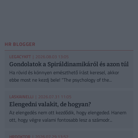
HR BLOGGER
LEGACYKFT
| 2026.08.03 13:05
Gondolatok a Spiráldinamikáról és azon túl
Ha rövid és könnyen emészthető írást keresel, akkor
ebbe most ne kezdj bele! "The psychology of the...
LASKAINELLI
| 2026.07.31 11:05
Elengedni valakit, de hogyan?
Az elengedés nem ott kezdődik, hogy elengeded. Hanem
ott, hogy végre valami fontosabb lesz a számodr...
HRDOKTOR
| 2026.07.29 13:52