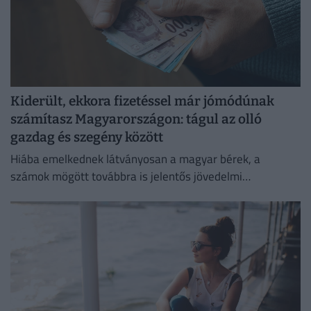
Kiderült, ekkora fizetéssel már jómódúnak
számítasz Magyarországon: tágul az olló
gazdag és szegény között
Hiába emelkednek látványosan a magyar bérek, a
számok mögött továbbra is jelentős jövedelmi
különbségek húzódnak meg.