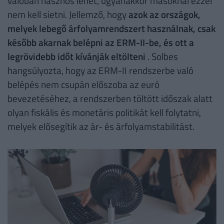
valóban hasznos lehet, ugyanakkor másoknál ezzel
nem kell sietni. Jellemző, hogy
azok az országok,
melyek lebegő árfolyamrendszert használnak, csak
később akarnak belépni az ERM-II-be, és ott a
legrövidebb időt kívánják eltölteni
. Solbes
hangsúlyozta, hogy az ERM-II rendszerbe való
belépés nem csupán előszoba az euró
bevezetéséhez, a rendszerben töltött időszak alatt
olyan fiskális és monetáris politikát kell folytatni,
melyek elősegítik az ár- és árfolyamstabilitást.