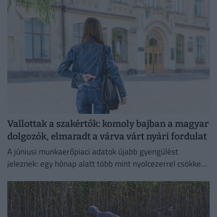
Vallottak a szakértők: komoly bajban a magyar
dolgozók, elmaradt a várva várt nyári fordulat
A júniusi munkaerőpiaci adatok újabb gyengülést
jeleznek: egy hónap alatt több mint nyolcezerrel csökkent
a foglalkoztatottak száma.