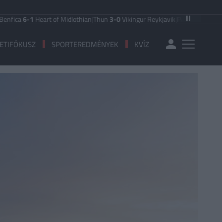
6-1
Heart of Midlothian
|
Thun
3-0
Vikingur Reykjavik
|
PAOK Saloniki
0-1
Ande
ETIFÓKUSZ
SPORTEREDMÉNYEK
KVÍZ