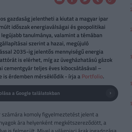
sos gazdaság jelentheti a kiutat a magyar ipar
últ időszak energiaválságai és geopolitikai
ter legújabb tanulmánya, valamint a témában
llapításai szerint a hazai, megújuló
lással 2035-ig jelentős mennyiségű energia
attórát is elérhet, míg az üvegházhatású gázok
i cementgyár teljes éves kibocsátásával –
 is érdemben mérséklődik - írja a
Portfolio
.
lása a Google találatokban
számára komoly figyelmeztetést jelent a
anyagok ára helyenként megkétszereződött, a
e is felmerült. Mivel a világpiaci árak ingadozása