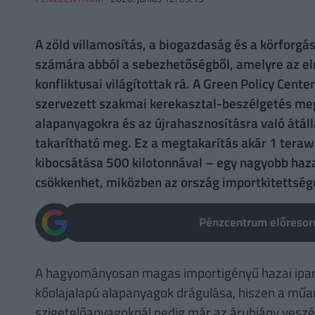
A zöld villamosítás, a biogazdaság és a körforgá
számára abból a sebezhetőségből, amelyre az elm
konfliktusai világítottak rá. A Green Policy Cen
szervezett szakmai kerekasztal-beszélgetés megá
alapanyagokra és az újrahasznosításra való átál
takarítható meg. Ez a megtakarítás akár 1 teraw
kibocsátása 500 kilotonnával – egy nagyobb haza
csökkenhet, miközben az ország importkitettsége
Pénzcentrum előresoro
A hagyományosan magas importigényű hazai ipar 
kőolajalapú alapanyagok drágulása, hiszen a mű
szigetelőanyagoknál pedig már az áruhiány veszély