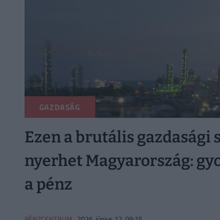
GAZDASÁG
Ezen a brutális gazdasági 
nyerhet Magyarország: gyor
a pénz
PÉNZCENTRUM
2026. június 12. 09:15