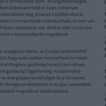
él a természetes építő- és szigetelőanyagok,
alkalmazásával érhető el. Ezek a növények
2
idot kötnek meg, amelyet a belőlük készült
lett a termesztésük is fenntartható, és nem von
 A hazai szabályozás már elindult ebbe az irányba,
ztönzi a környezetbarát megoldások
2
t anyaghasználatot, az Európai Unión kívülről
zni, hogy azok valóban fenntartható forrásból
A körforgásos gazdaság hosszú távú előnyei,
2
ekvő gazdasági függetlenség, mindazonáltal
 az energiapiaci feszültségek és a környezeti
már tömegesen kényszeríti rá az ipari szereplőket
bocsátású megoldások alkalmazására.
2