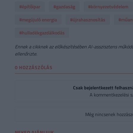
#építőipar
#gazdaság
#környezetvédelem
#megújuló energia
#újrahasznosítás
#műan
#hulladékgazdálkodás
Ennek a cikknek az előkészítésében AI-asszisztens működöt
ellenőrizte.
0 HOZZÁSZÓLÁS
Csak bejelentkezett felhaszn
A kommentkezelési s
Még nincsenek hozzászól
NEKED AJÁNLJUK