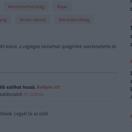
#fenntarthatóság
#ipar
yag
#szén-dioxid
#energiaválság
2
t közre, a végleges tartalmat újságírónk szerkesztette és
áló szólhat hozzá.
Belépés itt!
zabályzatot
itt találod
.
ások. Legyél te az első!