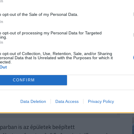
In
agyományos műanyagok visszagyűjtését és
 mennyiségű alapanyag biztosítása érdekében.
o opt-out of the Sale of my Personal Data.
In
to opt-out of processing my Personal Data for Targeted
RINT, HA NYUGDÍJBA MEGY: EGYSZERŰ
ing.
In
o opt-out of Collection, Use, Retention, Sale, and/or Sharing
rűségnek örvendenek a
nyugdíjmegtakarítási
ersonal Data that Is Unrelated with the Purposes for which it
lected.
ztosítás
. Mivel évtizedekre előre tekintve az
Out
sincsen garancia, úgy tűnik ez időskori
. De
mennyi pénzhez is juthatunk egy
CONFIRM
n védhetjük ki egy ilyen megtakarítással pénzünk
bben a cikkben
, illetve a Pénzcentrum
nyugdíj
Data Deletion
Data Access
Privacy Policy
parban is az épületek beépített