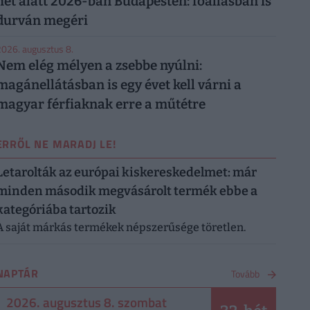
hét alatt 2026-ban Budapesten: főállásban is
durván megéri
026. augusztus 8.
Nem elég mélyen a zsebbe nyúlni:
magánellátásban is egy évet kell várni a
magyar férfiaknak erre a műtétre
ERRŐL NE MARADJ LE!
Letarolták az európai kiskereskedelmet: már
minden második megvásárolt termék ebbe a
kategóriába tartozik
A saját márkás termékek népszerűsége töretlen.
NAPTÁR
Tovább
2026. augusztus 8. szombat