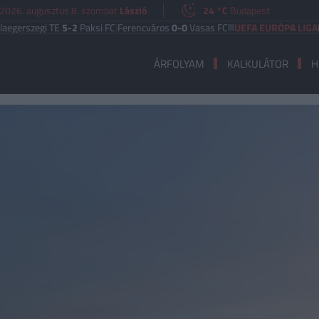
2026. augusztus 8. szombat
László
24 °C
Budapest
egi TE
5-2
Paksi FC
|
Ferencváros
0-0
Vasas FC
UEFA EURÓPA LIGA
Benfica
ÁRFOLYAM
KALKULÁTOR
H