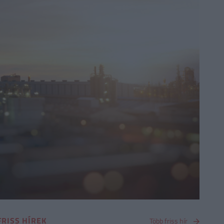
FRISS HÍREK
Több friss hír