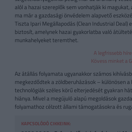
alól a hazai szereplők sem vonhatják ki magukat,
ma már a gazdasági önvédelem alapvető eszközévé
Tiszta Ipari Megállapodás (Clean Industrial Deal) 
biztosít, amelynek hazai gyakorlatba való átülte
munkahelyeket teremthet.
A legfrissebb hír
Kövess minket a G
Az átállás folyamata ugyanakkor számos kihívásba
megkezdődtek a zöldberuházások – különösen a bi
technológiák széles körű elterjedését gyakran hátr
hiánya. Mivel a megújuló alapú megoldások gazda
folyamathoz célzott állami támogatásokra és rug
KAPCSOLÓDÓ CIKKEINK: