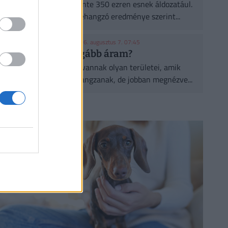
A városi hőségnek évente 350 ezren esnek áldozatául.
Két friss kutatás egybehangzó eredménye szerint...
KONYHAKONTROLLING
| 2026. augusztus 7. 07:45
Csúcsidőben drágább áram?
A közgazdaságtannak vannak olyan területei, amik
elsőre felháborítóan hangzanak, de jobban megnézve...
CÍMLAPRÓL AJÁNLJUK