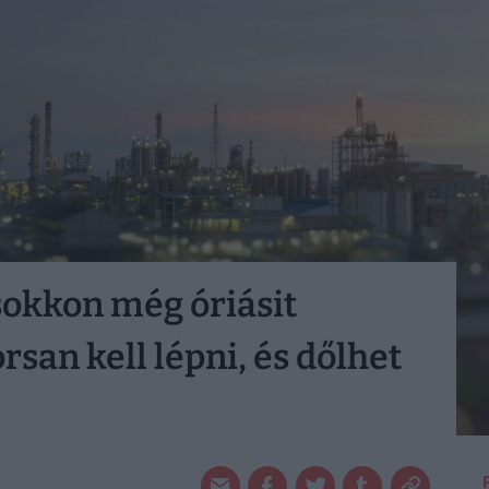
sokkon még óriásit
san kell lépni, és dőlhet