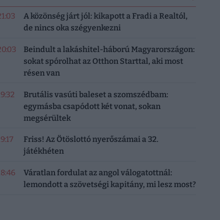
21:03
A közönség járt jól: kikapott a Fradi a Realtól,
de nincs oka szégyenkezni
20:03
Beindult a lakáshitel-háború Magyarországon:
sokat spórolhat az Otthon Starttal, aki most
résen van
19:32
Brutális vasúti baleset a szomszédbam:
egymásba csapódott két vonat, sokan
megsérültek
19:17
Friss! Az Ötöslottó nyerőszámai a 32.
játékhéten
18:46
Váratlan fordulat az angol válogatottnál:
lemondott a szövetségi kapitány, mi lesz most?