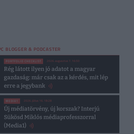
PC BLOGGER & PODCASTER
2026. augusztus 7. 16:50
PORTFOLIO CHECKLIST
Rég látott ilyen jó adatot a magyar
gazdaság: már csak az a kérdés, mit lép
erre a jegybank
2026. július 16. 18:28
MEDIA1
Új médiatörvény, új korszak? Interjú
Sükösd Miklós médiaprofesszorral
(Media1)