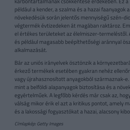
karbontartalmának csökkentése érdekében. Ez a c
például a kender, a szalma és a hazai faanyagok 
növekedésük során jelentős mennyiségű szén-diox
végtermék évtizedeken át magában raktároz. Emel
el értékes területeket az élelmiszer-termeléstől.
és például magasabb beépíthetőségi aránnyal ös
alkalmazását.
Bár az uniós irányelvek ösztönzik a környezetbará
érkező termékek esetében gyakran nehéz ellenőri
vagy újrahasznosított anyagokból származnak-e. 
mint a belföldi alapanyagok biztosítása és a növ
egyértelműek. A legfőbb kérdés már csak az, hogy
válság mikor érik el azt a kritikus pontot, amely 
és a lakossági fogyasztókat a hazai, alacsony ki
Címlapkép: Getty Images