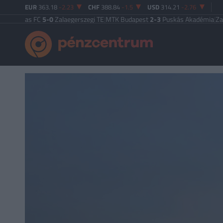
EUR
363.18
-2.23
CHF
388.84
-1.5
USD
314.21
-2.76
sas FC
5-0
Zalaegerszegi TE
|
MTK Budapest
2-3
Puskás Akadémia
|
Zalaegersz