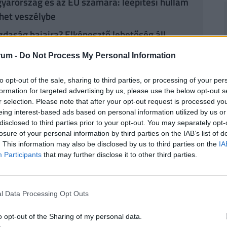
yarország és az EU számára: leépítési hullám
lhet veszélybe
azdaság bajaira? Elképesztő lehetőség áll
tunk, ha még időben lépünk
rum -
Do Not Process My Personal Information
 gazdaságot: drága átverés áldozata lehet
to opt-out of the sale, sharing to third parties, or processing of your per
formation for targeted advertising by us, please use the below opt-out s
r selection. Please note that after your opt-out request is processed y
elmi és hulladékgazdálkodási területen működő
eing interest-based ads based on personal information utilized by us or
disclosed to third parties prior to your opt-out. You may separately opt-
m rendelkezik az innovációhoz szükséges tőkével.
losure of your personal information by third parties on the IAB’s list of
enleg még költségesebb, a megfelelő mozgástér és
. This information may also be disclosed by us to third parties on the
IA
zások könnyen kiszorulhatnak az új tisztaipari
Participants
that may further disclose it to other third parties.
gazat is az áttörés küszöbén áll. A
l Data Processing Opt Outs
i igény a növényi alapú, biológiailag lebomló
o opt-out of the Sharing of my personal data.
n elengedhetetlen a komposztálhatósággal