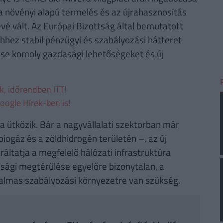
 a növényi alapú termelés és az újrahasznosítás
 vált. Az Európai Bizottság által bemutatott
ehhez stabil pénzügyi és szabályozási hátteret
tése komoly gazdasági lehetőségeket és új
ek, időrendben ITT!
oogle Hírek-ben is!
 ütközik. Bár a nagyvállalati szektorban már
ogáz és a zöldhidrogén területén –, az új
áltatja a megfelelő hálózati infrastruktúra
sági megtérülése egyelőre bizonytalan, a
almas szabályozási környezetre van szükség.