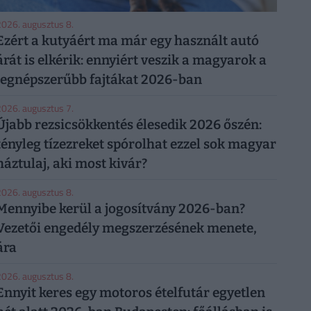
026. augusztus 8.
Ezért a kutyáért ma már egy használt autó
árát is elkérik: ennyiért veszik a magyarok a
legnépszerűbb fajtákat 2026-ban
026. augusztus 7.
Újabb rezsicsökkentés élesedik 2026 őszén:
tényleg tízezreket spórolhat ezzel sok magyar
háztulaj, aki most kivár?
026. augusztus 8.
Mennyibe kerül a jogosítvány 2026-ban?
Vezetői engedély megszerzésének menete,
ára
026. augusztus 8.
Ennyit keres egy motoros ételfutár egyetlen