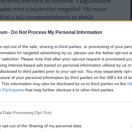
terhelést jelentene az államnak. A jogszabályok
nyabb, mint a bejelentést megelőző 180 napos
Mivel a 4iG részvényárfolyama az elmúlt
000 forint feletti szintről 2300 forint környékére
nlegi piaci értéket, és nagyjából 3000 forintnál
rum -
Do Not Process My Personal Information
to opt-out of the sale, sharing to third parties, or processing of your per
formation for targeted advertising by us, please use the below opt-out s
ztük a 25 százalékos részesedéssel rendelkező
r selection. Please note that after your opt-out request is processed y
lehetőséggel, és felajánlaná részvényeit az
eing interest-based ads based on personal information utilized by us or
kellene megvásárolni ezen a kötelező átlagáron,
disclosed to third parties prior to your opt-out. You may separately opt-
losure of your personal information by third parties on the IAB’s list of
dást jelentene a központi költségvetésnek.
. This information may also be disclosed by us to third parties on the
IA
 többségi tulajdonossá válna, kénytelen lenne
Participants
that may further disclose it to other third parties.
rmilliárd forintos konszolidált adósságállományáért
l Data Processing Opt Outs
RINT, HA NYUGDÍJBA MEGY: EGYSZERŰ
o opt-out of the Sharing of my personal data.