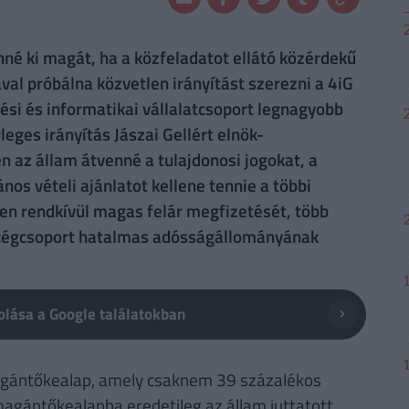
é ki magát, ha a közfeladatot ellátó közérdekű
al próbálna közvetlen irányítást szerezni a 4iG
lési és informatikai vállalatcsoport legnagyobb
leges irányítás Jászai Gellért elnök-
az állam átvenné a tulajdonosi jogokat, a
os vételi ajánlatot kellene tennie a többi
ben rendkívül magas felár megfizetését, több
 a cégcsoport hatalmas adósságállományának
lása a Google találatokban
agántőkealap, amely csaknem 39 százalékos
agántőkealapba eredetileg az állam juttatott