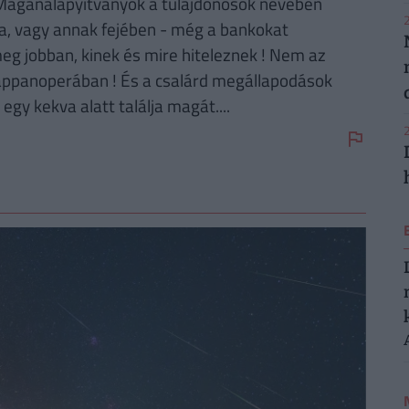
Magánalapyítványok a tulajdonosok nevében
2
za, vagy annak fejében - még a bankokat
g jobban, kinek és mire hiteleznek ! Nem az
szappanoperában ! És a csalárd megállapodások
gy kekva alatt találja magát....
2