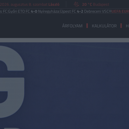
2026. augusztus 8. szombat
László
20 °C
Budapest
ri ETO FC
4-0
Nyíregyháza
|
Újpest FC
4-2
Debreceni VSC
UEFA EURÓPA LIG
ÁRFOLYAM
KALKULÁTOR
H