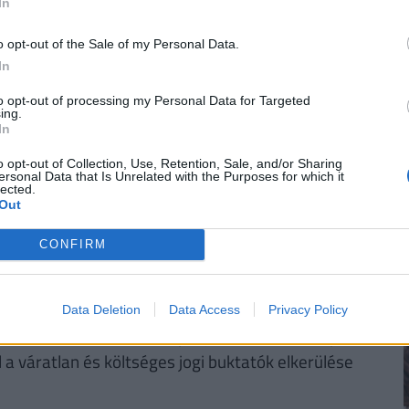
In
rűségnek örvendenek a
nyugdíjmegtakarítási
o opt-out of the Sale of my Personal Data.
ztosítás
. Mivel évtizedekre előre tekintve az
In
sincsen garancia, úgy tűnik ez időskori
to opt-out of processing my Personal Data for Targeted
. De
mennyi pénzhez is juthatunk egy
ing.
In
n védhetjük ki egy ilyen megtakarítással pénzünk
bben a cikkben
, illetve a Pénzcentrum
nyugdíj
o opt-out of Collection, Use, Retention, Sale, and/or Sharing
ersonal Data that Is Unrelated with the Purposes for which it
lected.
Out
CONFIRM
ldások, például a kivárás, amíg az átlagár
t stratégiai és kritikus infrastrukturális
ek, a példa jól szemlélteti a rendszer
Data Deletion
Data Access
Privacy Policy
ködésébe történő bármilyen jövőbeni kormányzati
 a váratlan és költséges jogi buktatók elkerülése