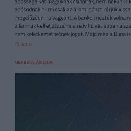
adósságaikat maguknak csinálták, nem nekünk ! 
adósodnak el, mi csak az állami pénzt kérjük viss
megelőzően - a vagyont. A bankok nézték volna me
államnak kell eljátszania a naiv hülyét ebben a 
nem keletkeztethetnek jogot. Majd még a Duna is e
0
0
NEKED AJÁNLJUK