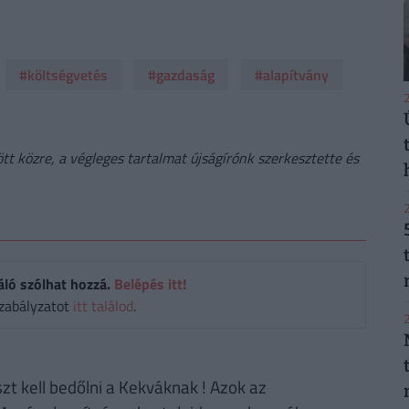
#költségvetés
#gazdaság
#alapítvány
2
t közre, a végleges tartalmat újságírónk szerkesztette és
2
áló szólhat hozzá.
Belépés itt!
zabályzatot
itt találod
.
2
 kell bedőlni a Kekváknak ! Azok az