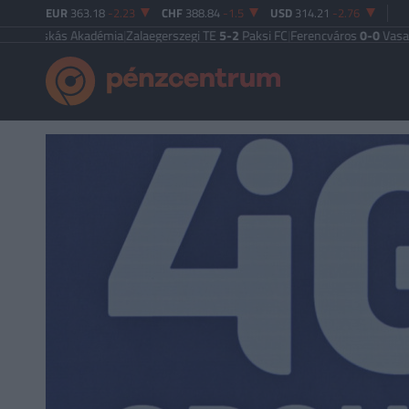
EUR
363.18
-2.23
CHF
388.84
-1.5
USD
314.21
-2.76
kás Akadémia
|
Zalaegerszegi TE
5-2
Paksi FC
|
Ferencváros
0-0
Vasas FC
|
Győ