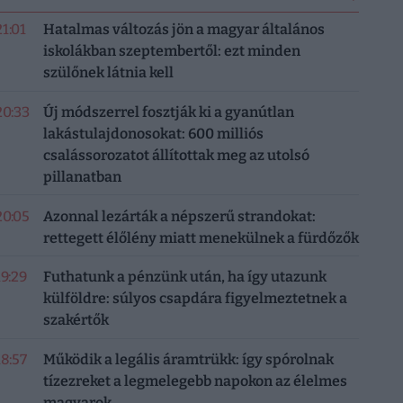
21:01
Hatalmas változás jön a magyar általános
iskolákban szeptembertől: ezt minden
szülőnek látnia kell
20:33
Új módszerrel fosztják ki a gyanútlan
lakástulajdonosokat: 600 milliós
csalássorozatot állítottak meg az utolsó
pillanatban
20:05
Azonnal lezárták a népszerű strandokat:
rettegett élőlény miatt menekülnek a fürdőzők
19:29
Futhatunk a pénzünk után, ha így utazunk
külföldre: súlyos csapdára figyelmeztetnek a
szakértők
18:57
Működik a legális áramtrükk: így spórolnak
tízezreket a legmelegebb napokon az élelmes
magyarok