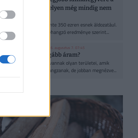
fa, de a legtöbb helyen még mindig nem
ültetnek eleget
A városi hőségnek évente 350 ezren esnek áldozatául.
Két friss kutatás egybehangzó eredménye szerint...
KONYHAKONTROLLING
| 2026. augusztus 7. 07:45
Csúcsidőben drágább áram?
A közgazdaságtannak vannak olyan területei, amik
elsőre felháborítóan hangzanak, de jobban megnézve...
CÍMLAPRÓL AJÁNLJUK