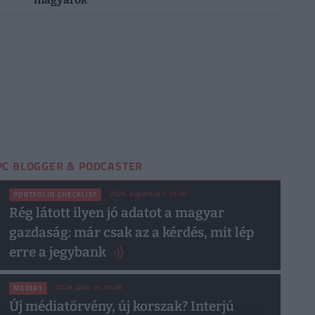
PC BLOGGER & PODCASTER
2026. augusztus 7. 16:50
PORTFOLIO CHECKLIST
Rég látott ilyen jó adatot a magyar
gazdaság: már csak az a kérdés, mit lép
erre a jegybank
2026. július 16. 18:28
MEDIA1
Új médiatörvény, új korszak? Interjú