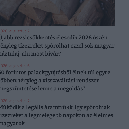
026. augusztus 7.
Újabb rezsicsökkentés élesedik 2026 őszén:
tényleg tízezreket spórolhat ezzel sok magyar
háztulaj, aki most kivár?
026. augusztus 6.
50 forintos palackgyűjtésből élnek túl egyre
többen: tényleg a visszaváltási rendszer
megszüntetése lenne a megoldás?
026. augusztus 7.
Működik a legális áramtrükk: így spórolnak
tízezreket a legmelegebb napokon az élelmes
magyarok