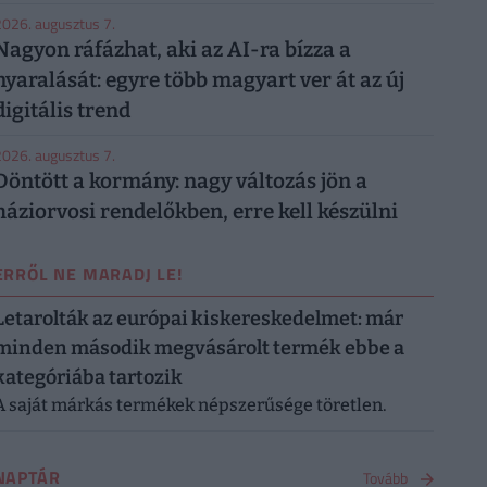
026. augusztus 7.
Nagyon ráfázhat, aki az AI-ra bízza a
nyaralását: egyre több magyart ver át az új
digitális trend
026. augusztus 7.
Döntött a kormány: nagy változás jön a
háziorvosi rendelőkben, erre kell készülni
ERRŐL NE MARADJ LE!
Letarolták az európai kiskereskedelmet: már
minden második megvásárolt termék ebbe a
kategóriába tartozik
A saját márkás termékek népszerűsége töretlen.
NAPTÁR
Tovább