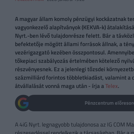
A magyar állam komoly pénzügyi kockázatnak tenn
vagyonkezelő alapítványok (KEKVA-k) átalakításáv
Nyrt.-ben lévő tulajdonrésze felett. Bár a távköz
befektetője mögött állami források állnak, a tény
vezérigazgató kezében összpontosul. Amennyiben 
tőkepiaci szabályozás értelmében kötelező nyilván
részvényesnek. Ez a jelenlegi tőzsdei környezet
százmilliárd forintos többletkiadást, valamint
átvállalását vonná maga után - írja a
Telex
.
Pénzcentrum előresoro
A 4iG Nyrt. legnagyobb tulajdonosa az IG COM M
részesedéssel rendelkezik a társaságban. Bár a m