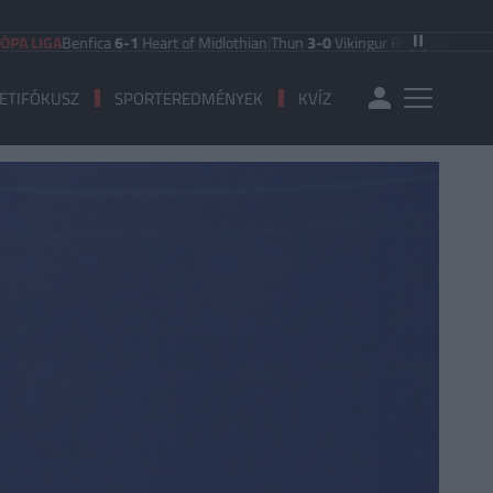
A
Benfica
6-1
Heart of Midlothian
|
Thun
3-0
Vikingur Reykjavik
|
PAOK Saloniki
ETIFÓKUSZ
SPORTEREDMÉNYEK
KVÍZ