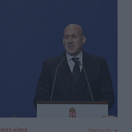
FRISS HÍREK
Több friss hír