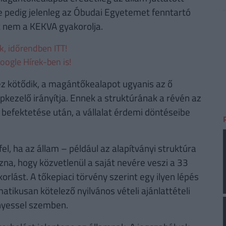
ge pedig jelenleg az Óbudai Egyetemet fenntartó
at nem a KEKVA gyakorolja.
ek, időrendben ITT!
oogle Hírek-ben is!
ez kötődik, a magántőkealapot ugyanis az ő
pkezelő irányítja. Ennek a struktúrának a révén az
 befektetése után, a vállalat érdemi döntéseibe
l, ha az állam – például az alapítványi struktúra
na, hogy közvetlenül a saját nevére veszi a 33
rlást. A tőkepiaci törvény szerint egy ilyen lépés
tikusan kötelező nyilvános vételi ajánlattételi
nyessel szemben.