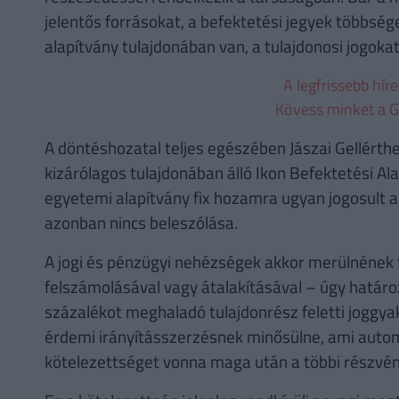
jelentős forrásokat, a befektetési jegyek többsé
alapítvány tulajdonában van, a tulajdonosi jogok
A legfrissebb hír
Kövess minket a G
A döntéshozatal teljes egészében Jászai Gellérth
kizárólagos tulajdonában álló Ikon Befektetési Ala
egyetemi alapítvány fix hozamra ugyan jogosult a
azonban nincs beleszólása.
A jogi és pénzügyi nehézségek akkor merülnének fe
felszámolásával vagy átalakításával – úgy határoz
százalékot meghaladó tulajdonrész feletti joggyako
érdemi irányításszerzésnek minősülne, ami automa
kötelezettséget vonna maga után a többi részvé