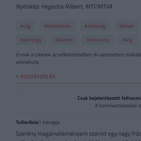
Nyitókép: Hegedüs Róbert, MTI/MTVA
#cég
#befektetés
#adósság
#állam
#pénzügy
#tőzsde
#részvény
#4ig
Ennek a cikknek az előkészítésében AI-asszisztens működöt
ellenőrizte.
1 HOZZÁSZÓLÁS
Csak bejelentkezett felhaszn
A kommentkezelési s
TolllerBela
1 hónapja
Szerény magánvéleményem szerint egy nagy frászt