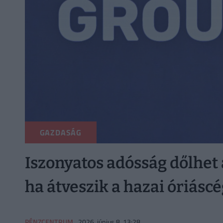
GAZDASÁG
Iszonyatos adósság dőlhet
ha átveszik a hazai óriáscé
PÉNZCENTRUM
2026. június 8. 13:28